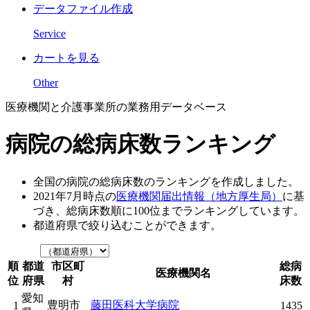
データファイル作成
Service
カートを見る
Other
医療機関と介護事業所の業務用データベース
病院の総病床数ランキング
全国の病院の総病床数のランキングを作成しました。
2021年7月時点の
医療機関届出情報（地方厚生局）
に基
づき、総病床数順に100位までランキングしています。
都道府県で絞り込むことができます。
順
都道
市区町
総病
医療機関名
位
府県
村
床数
愛知
豊明市
藤田医科大学病院
1
1435