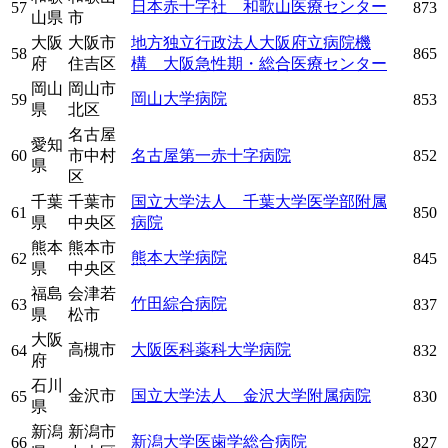
日本赤十字社 和歌山医療センター
57
873
山県
市
大阪
大阪市
地方独立行政法人大阪府立病院機
58
865
府
住吉区
構 大阪急性期・総合医療センター
岡山
岡山市
岡山大学病院
59
853
県
北区
名古屋
愛知
60
市中村
名古屋第一赤十字病院
852
県
区
千葉
千葉市
国立大学法人 千葉大学医学部附属
61
850
県
中央区
病院
熊本
熊本市
熊本大学病院
62
845
県
中央区
福島
会津若
竹田綜合病院
63
837
県
松市
大阪
高槻市
大阪医科薬科大学病院
64
832
府
石川
金沢市
国立大学法人 金沢大学附属病院
65
830
県
新潟
新潟市
新潟大学医歯学総合病院
66
827