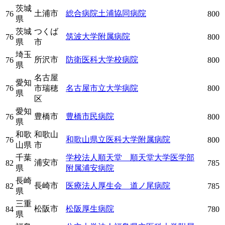
茨城
土浦市
総合病院土浦協同病院
76
800
県
茨城
つくば
筑波大学附属病院
76
800
県
市
埼玉
所沢市
防衛医科大学校病院
76
800
県
名古屋
愛知
76
市瑞穂
名古屋市立大学病院
800
県
区
愛知
豊橋市
豊橋市民病院
76
800
県
和歌
和歌山
和歌山県立医科大学附属病院
76
800
山県
市
千葉
学校法人順天堂 順天堂大学医学部
浦安市
82
785
県
附属浦安病院
長崎
長崎市
医療法人厚生会 道ノ尾病院
82
785
県
三重
松阪市
松阪厚生病院
84
780
県