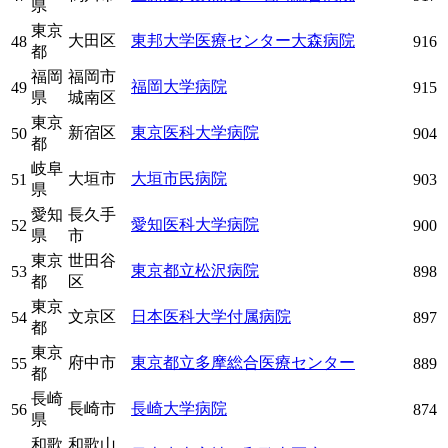
県
東京
大田区
東邦大学医療センター大森病院
48
916
都
福岡
福岡市
福岡大学病院
49
915
県
城南区
東京
新宿区
東京医科大学病院
50
904
都
岐阜
大垣市
大垣市民病院
51
903
県
愛知
長久手
愛知医科大学病院
52
900
県
市
東京
世田谷
東京都立松沢病院
53
898
都
区
東京
文京区
日本医科大学付属病院
54
897
都
東京
府中市
東京都立多摩総合医療センター
55
889
都
長崎
長崎市
長崎大学病院
56
874
県
和歌
和歌山