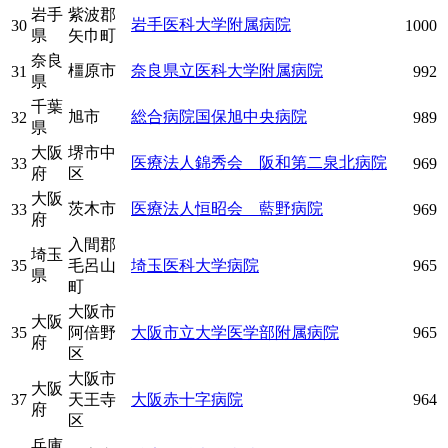
岩手
紫波郡
岩手医科大学附属病院
30
1000
県
矢巾町
奈良
橿原市
奈良県立医科大学附属病院
31
992
県
千葉
旭市
総合病院国保旭中央病院
32
989
県
大阪
堺市中
医療法人錦秀会 阪和第二泉北病院
33
969
府
区
大阪
茨木市
医療法人恒昭会 藍野病院
33
969
府
入間郡
埼玉
35
毛呂山
埼玉医科大学病院
965
県
町
大阪市
大阪
35
阿倍野
大阪市立大学医学部附属病院
965
府
区
大阪市
大阪
37
天王寺
大阪赤十字病院
964
府
区
兵庫