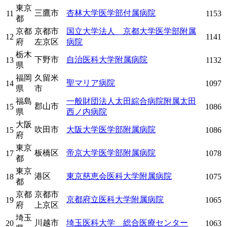
東京
三鷹市
杏林大学医学部付属病院
11
1153
都
京都
京都市
国立大学法人 京都大学医学部附属
12
1141
府
左京区
病院
栃木
下野市
自治医科大学附属病院
13
1132
県
福岡
久留米
聖マリア病院
14
1097
県
市
福島
一般財団法人太田綜合病院附属太田
郡山市
15
1086
県
西ノ内病院
大阪
吹田市
大阪大学医学部附属病院
15
1086
府
東京
板橋区
帝京大学医学部附属病院
17
1078
都
東京
港区
東京慈恵会医科大学附属病院
18
1075
都
京都
京都市
京都府立医科大学附属病院
19
1065
府
上京区
埼玉
川越市
埼玉医科大学 総合医療センター
20
1063