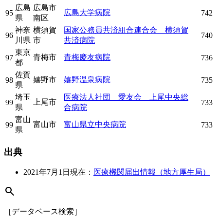
広島
広島市
広島大学病院
95
742
県
南区
神奈
横須賀
国家公務員共済組合連合会 横須賀
96
740
川県
市
共済病院
東京
青梅市
青梅慶友病院
97
736
都
佐賀
嬉野市
嬉野温泉病院
98
735
県
埼玉
医療法人社団 愛友会 上尾中央総
上尾市
99
733
県
合病院
富山
富山市
富山県立中央病院
99
733
県
出典
2021年7月1日現在：
医療機関届出情報（地方厚生局）
search
［データベース検索］