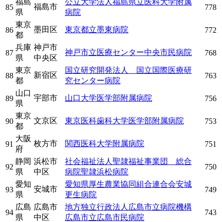
福島
公立大学法人福島県立医科大学附属
福島市
85
778
県
病院
東京
墨田区
東京都立墨東病院
86
772
都
兵庫
神戸市
神戸市立医療センター中央市民病院
87
768
県
中央区
東京
国立研究開発法人 国立国際医療研
新宿区
88
763
都
究センター病院
山口
宇部市
山口大学医学部附属病院
89
756
県
東京
文京区
東京医科歯科大学医学部附属病院
90
753
都
大阪
枚方市
関西医科大学附属病院
91
751
府
静岡
浜松市
社会福祉法人聖隷福祉事業団 総合
92
750
県
中区
病院聖隷浜松病院
愛知
愛知県厚生農業協同組合連合会安城
安城市
93
749
県
更生病院
広島
広島市
地方独立行政法人広島市立病院機構
94
743
県
中区
広島市立広島市民病院