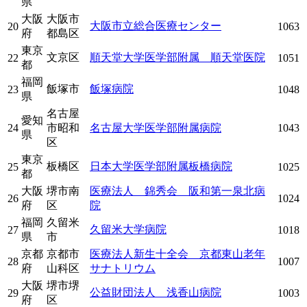
県
大阪
大阪市
大阪市立総合医療センター
20
1063
府
都島区
東京
文京区
順天堂大学医学部附属 順天堂医院
22
1051
都
福岡
飯塚市
飯塚病院
23
1048
県
名古屋
愛知
24
市昭和
名古屋大学医学部附属病院
1043
県
区
東京
板橋区
日本大学医学部附属板橋病院
25
1025
都
大阪
堺市南
医療法人 錦秀会 阪和第一泉北病
26
1024
府
区
院
福岡
久留米
久留米大学病院
27
1018
県
市
京都
京都市
医療法人新生十全会 京都東山老年
28
1007
府
山科区
サナトリウム
大阪
堺市堺
公益財団法人 浅香山病院
29
1003
府
区