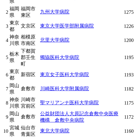
県
福岡
福岡市
九州大学病院
2
1275
県
東区
東京
文京区
東京大学医学部附属病院
3
1226
都
神奈
相模原
北里大学病院
4
1200
川県
市南区
下都賀
栃木
5
郡壬生
獨協医科大学病院
1195
県
町
東京
新宿区
東京女子医科大学病院
6
1193
都
岡山
倉敷市
川崎医科大学附属病院
7
1182
県
神奈
川崎市
聖マリアンナ医科大学病院
8
1175
川県
宮前区
岡山
公益財団法人大原記念倉敷中央医療
倉敷市
9
1172
県
機構 倉敷中央病院
宮城
仙台市
東北大学病院
10
1160
県
青葉区