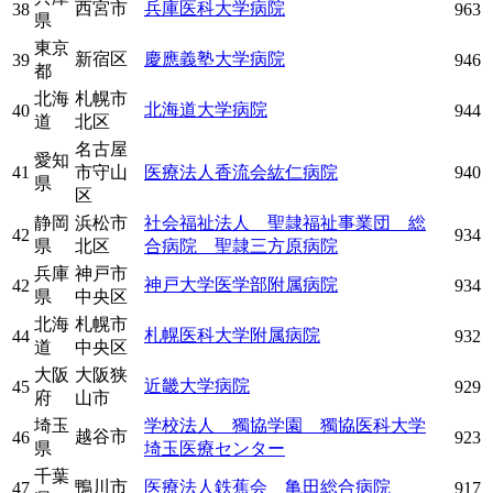
西宮市
兵庫医科大学病院
38
963
県
東京
新宿区
慶應義塾大学病院
39
946
都
北海
札幌市
北海道大学病院
40
944
道
北区
名古屋
愛知
41
市守山
医療法人香流会紘仁病院
940
県
区
静岡
浜松市
社会福祉法人 聖隷福祉事業団 総
42
934
県
北区
合病院 聖隷三方原病院
兵庫
神戸市
神戸大学医学部附属病院
42
934
県
中央区
北海
札幌市
札幌医科大学附属病院
44
932
道
中央区
大阪
大阪狭
近畿大学病院
45
929
府
山市
埼玉
学校法人 獨協学園 獨協医科大学
越谷市
46
923
県
埼玉医療センター
千葉
鴨川市
医療法人鉄蕉会 亀田総合病院
47
917