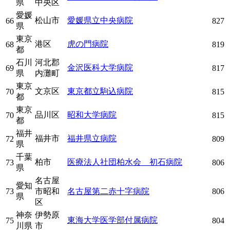
県
中央区
愛媛
松山市
愛媛県立中央病院
66
827
県
東京
港区
虎の門病院
68
819
都
石川
河北郡
金沢医科大学病院
69
817
県
内灘町
東京
文京区
東京都立駒込病院
70
815
都
東京
品川区
昭和大学病院
70
815
都
福井
福井市
福井県立病院
72
809
県
千葉
柏市
医療法人社団柏水会 初石病院
73
806
県
名古屋
愛知
73
市昭和
名古屋第二赤十字病院
806
県
区
神奈
伊勢原
東海大学医学部付属病院
75
804
川県
市