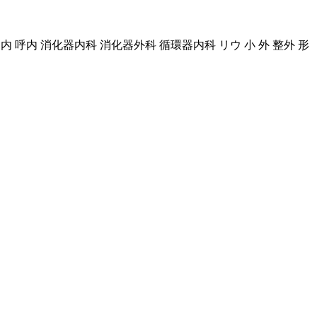
 呼内 消化器内科 消化器外科 循環器内科 リウ 小 外 整外 形