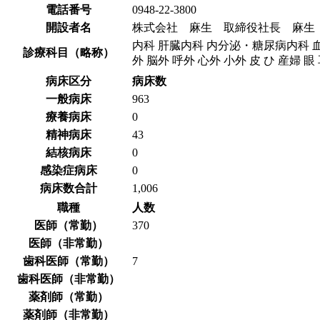
電話番号
0948-22-3800
開設者名
株式会社 麻生 取締役社長 麻生
内科 肝臓内科 内分泌・糖尿病内科 血
診療科目（略称）
外 脳外 呼外 心外 小外 皮 ひ 産婦 眼
病床区分
病床数
一般病床
963
療養病床
0
精神病床
43
結核病床
0
感染症病床
0
病床数合計
1,006
職種
人数
医師（常勤）
370
医師（非常勤）
歯科医師（常勤）
7
歯科医師（非常勤）
薬剤師（常勤）
薬剤師（非常勤）