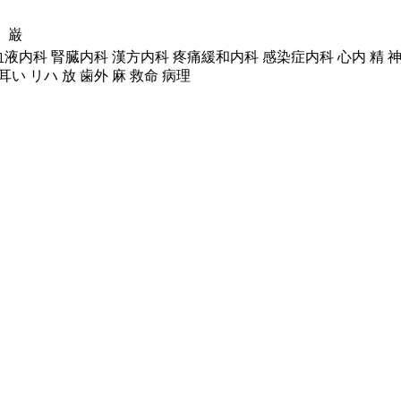
 巌
液内科 腎臓内科 漢方内科 疼痛緩和内科 感染症内科 心内 精 神内
 耳い リハ 放 歯外 麻 救命 病理