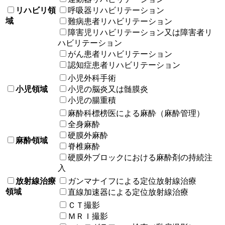
リハビリ領
呼吸器リハビリテーション
域
難病患者リハビリテーション
障害児リハビリテーション又は障害者リ
ハビリテーション
がん患者リハビリテーション
認知症患者リハビリテーション
小児外科手術
小児領域
小児の脳炎又は髄膜炎
小児の腸重積
麻酔科標榜医による麻酔（麻酔管理）
全身麻酔
硬膜外麻酔
麻酔領域
脊椎麻酔
硬膜外ブロックにおける麻酔剤の持続注
入
放射線治療
ガンマナイフによる定位放射線治療
領域
直線加速器による定位放射線治療
ＣＴ撮影
ＭＲＩ撮影