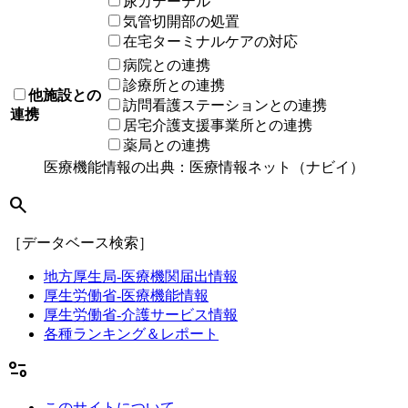
尿カテーテル
気管切開部の処置
在宅ターミナルケアの対応
病院との連携
診療所との連携
他施設との
訪問看護ステーションとの連携
連携
居宅介護支援事業所との連携
薬局との連携
医療機能情報の出典：医療情報ネット（ナビイ）
search
［データベース検索］
地方厚生局-医療機関届出情報
厚生労働省-医療機能情報
厚生労働省-介護サービス情報
各種ランキング＆レポート
page_info
このサイトについて