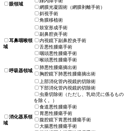
緑内障手術
眼領域
網膜光凝固術（網膜剥離手術）
斜視手術
角膜移植術
鼓室形成手術
副鼻腔炎手術
耳鼻咽喉領
内視鏡下副鼻腔炎手術
域
舌悪性腫瘍手術
咽頭悪性腫瘍手術
喉頭悪性腫瘍手術
肺悪性腫瘍摘出術
呼吸器領域
胸腔鏡下肺悪性腫瘍摘出術
上部消化管内視鏡的切除術
下部消化管内視鏡的切除術
虫垂切除術（ただし、乳幼児に係るもの
を除く。）
食道悪性腫瘍手術
胃悪性腫瘍手術
消化器系領
腹腔鏡下胃悪性腫瘍手術
域
大腸悪性腫瘍手術