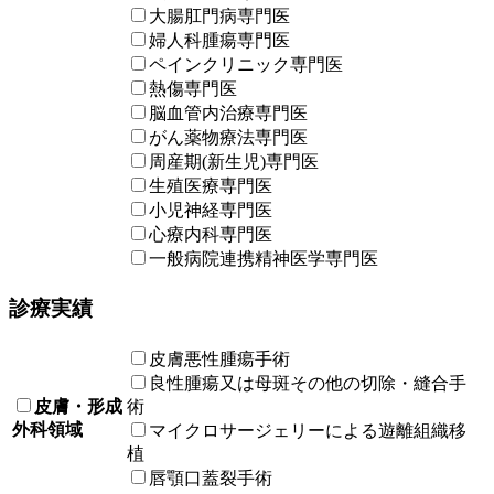
大腸肛門病専門医
婦人科腫瘍専門医
ペインクリニック専門医
熱傷専門医
脳血管内治療専門医
がん薬物療法専門医
周産期(新生児)専門医
生殖医療専門医
小児神経専門医
心療内科専門医
一般病院連携精神医学専門医
診療実績
皮膚悪性腫瘍手術
良性腫瘍又は母斑その他の切除・縫合手
皮膚・形成
術
外科領域
マイクロサージェリーによる遊離組織移
植
唇顎口蓋裂手術