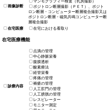
マンモグラフィー検査（乳房撮影）
画像診断
ポジトロン断層撮影（ＰＥＴ）、ポジト
ロン断層・コンピューター断層複合撮影又は
ポジトロン断層・磁気共鳴コンピューター断
層複合撮影
在宅医療
在宅における看取り
在宅医療機能
点滴の管理
中心静脈栄養
腹膜透析
酸素療法
経管栄養
疼痛の管理
褥瘡の管理
診療内容
人工肛門の管理
人工膀胱の管理
レスピレーター
モニター測定