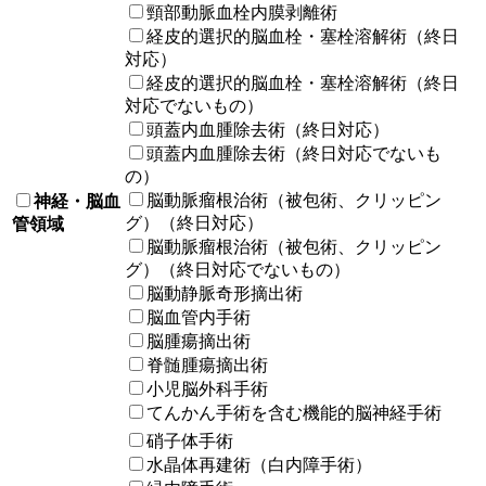
頸部動脈血栓内膜剥離術
経皮的選択的脳血栓・塞栓溶解術（終日
対応）
経皮的選択的脳血栓・塞栓溶解術（終日
対応でないもの）
頭蓋内血腫除去術（終日対応）
頭蓋内血腫除去術（終日対応でないも
の）
脳動脈瘤根治術（被包術、クリッピン
神経・脳血
グ）（終日対応）
管領域
脳動脈瘤根治術（被包術、クリッピン
グ）（終日対応でないもの）
脳動静脈奇形摘出術
脳血管内手術
脳腫瘍摘出術
脊髄腫瘍摘出術
小児脳外科手術
てんかん手術を含む機能的脳神経手術
硝子体手術
水晶体再建術（白内障手術）