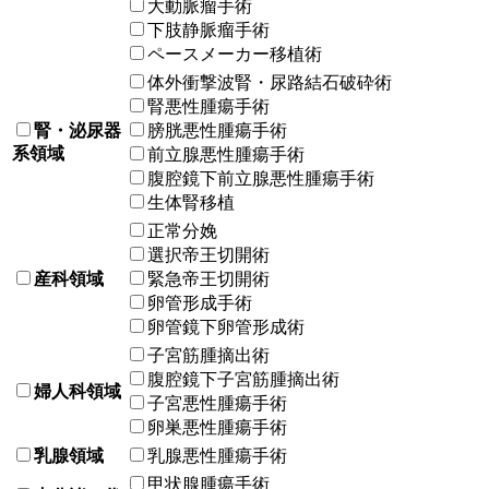
大動脈瘤手術
下肢静脈瘤手術
ペースメーカー移植術
体外衝撃波腎・尿路結石破砕術
腎悪性腫瘍手術
腎・泌尿器
膀胱悪性腫瘍手術
系領域
前立腺悪性腫瘍手術
腹腔鏡下前立腺悪性腫瘍手術
生体腎移植
正常分娩
選択帝王切開術
産科領域
緊急帝王切開術
卵管形成手術
卵管鏡下卵管形成術
子宮筋腫摘出術
腹腔鏡下子宮筋腫摘出術
婦人科領域
子宮悪性腫瘍手術
卵巣悪性腫瘍手術
乳腺領域
乳腺悪性腫瘍手術
甲状腺腫瘍手術