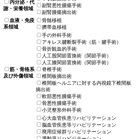
内分泌・代
副腎悪性腫瘍手術
謝・栄養領域
副腎腫瘍摘出術
血液・免疫
骨髄移植
系領域
臍帯血移植
手の外科手術
アキレス腱断裂手術（筋・腱手術）
骨折観血的手術
人工股関節置換術（関節手術）
人工膝関節置換術（関節手術）
筋・骨格系
脊椎手術
及び外傷領域
椎間板摘出術
椎間板ヘルニアに対する内視鏡下椎間板
摘出術
軟部悪性腫瘍手術
骨悪性腫瘍手術
小児整形外科手術
心大血管疾患リハビリテーション
脳血管疾患等リハビリテーション
廃用症候群リハビリテーション
運動器リハビリテーション