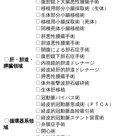
腹腔鏡下大腸悪性腫瘍手術
移植用部分小腸採取術（生体）
生体部分小腸移植術
移植用小腸採取術（死体）
同種死体小腸移植術
肝悪性腫瘍手術
胆道悪性腫瘍手術
開腹による胆石症手術
腹腔鏡下胆石症手術
肝・胆道・
内視鏡的胆道ドレナージ
膵臓領域
経皮経肝的胆道ドレナージ
膵悪性腫瘍手術
体外衝撃波胆石破砕術
生体肝移植
冠動脈バイパス術
経皮的冠動脈形成術（ＰＴＣＡ）
経皮的冠動脈血栓吸引術
経皮的冠動脈ステント留置術
循環器系領
弁膜症手術
域
開心術