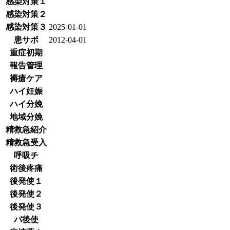
感染対策１
感染対策２
感染対策３
2025-01-01
患サポ
2012-04-01
重症初期
報告管理
褥瘡ケア
ハイ妊娠
ハイ分娩
地域分娩
精救急紹介
精救急受入
呼吸チ
術後疼痛
後発使１
後発使２
後発使３
バ後使