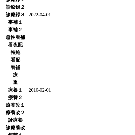
診療録２
診療録３
2022-04-01
事補１
事補２
急性看補
看夜配
特施
看配
看補
療
重
療養１
2010-02-01
療養２
療養改１
療養改２
診療養
診療養改