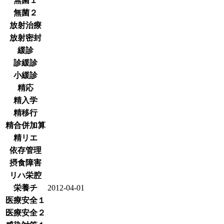
無菌１
無菌２
放射治療
放射密封
緩診
診緩診
小緩診
精応
精入学
精移行
精合併加算
精リエ
依存管理
摂食障害
リハ栄腔
栄養チ
2012-04-01
医療安全１
医療安全２