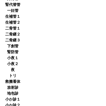
腎代替管
一妊管
生補管１
生補管２
二骨管１
二骨継２
二骨継３
下創管
腎防管
小夜１
小夜２
夜
トリ
救搬看体
放射診
地包診
小か診１
小か診２