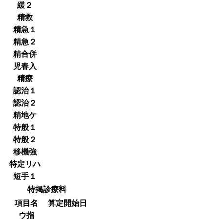
緩２
精救
精急１
精急２
精合併
児春入
精療
認治１
認治２
精地ケ
特般１
特般２
移機強
特定リハ
短手１
特掲診療料
項目名
算定開始日
ウ指