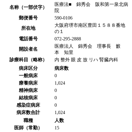
医療法■ 錦秀会 阪和第一泉北病
名称（一部伏字）
院
郵便番号
590-0106
大阪府堺市南区豊田１５８８番地
所在地
の１
電話番号
072-295-2888
医療法人 錦秀会 理事長 籔
開設者名
本 知里
診療科目（略称）
内 整外 眼 皮 放 リハ 腎臓内科
病床区分
病床数
一般病床
0
療養病床
1,024
精神病床
0
結核病床
0
感染症病床
0
病床数合計
1,024
職種
人数
医師（常勤）
15