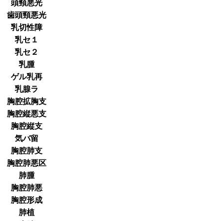
頭頸悪光
歯頭頸悪光
乳切性障
乳セ１
乳セ２
乳腫
ゲル乳再
乳腺ラ
胸腔拡胸支
胸腔縦悪支
胸腔縦支
気バ留
胸腔肺支
胸腔肺悪区
肺腫
胸腔肺悪
胸腔形成
肺植