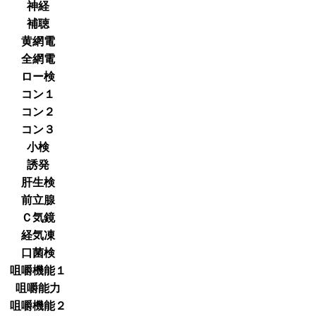
神経
補聴
黄網電
全網電
ロー検
コン１
コン２
コン３
小検
誘発
肝生検
前立腺
Ｃ気鏡
経気凍
口菌検
咀嚼機能１
咀嚼能力
咀嚼機能２