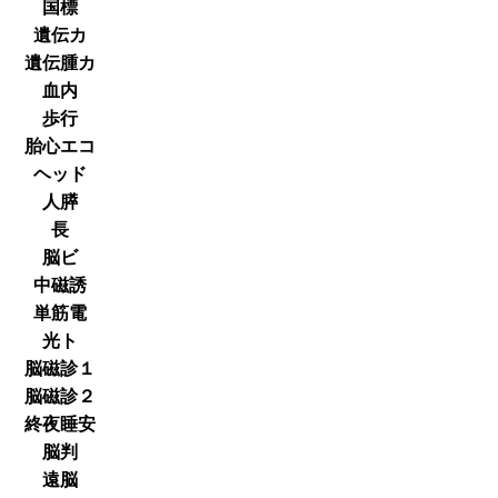
国標
遺伝カ
遺伝腫カ
血内
歩行
胎心エコ
ヘッド
人膵
長
脳ビ
中磁誘
単筋電
光ト
脳磁診１
脳磁診２
終夜睡安
脳判
遠脳