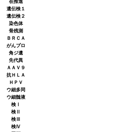
在推進
遺伝検１
遺伝検２
染色体
骨残測
ＢＲＣＡ
がんプロ
角ジ遺
先代異
ＡＡＶ９
抗ＨＬＡ
ＨＰＶ
ウ細多同
ウ細髄液
検Ⅰ
検Ⅱ
検Ⅲ
検Ⅳ