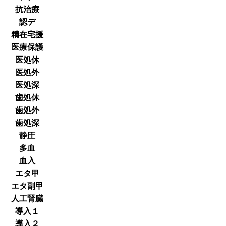
抗治療
認デ
精在宅援
医療保護
医処休
医処外
医処深
歯処休
歯処外
歯処深
静圧
多血
血入
エタ甲
エタ副甲
人工腎臓
導入１
導入２