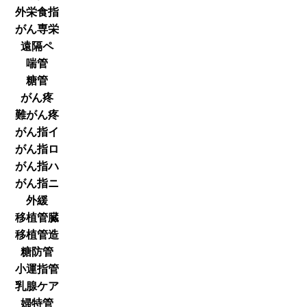
外栄食指
がん専栄
遠隔ペ
喘管
糖管
がん疼
難がん疼
がん指イ
がん指ロ
がん指ハ
がん指ニ
外緩
移植管臓
移植管造
糖防管
小運指管
乳腺ケア
婦特管