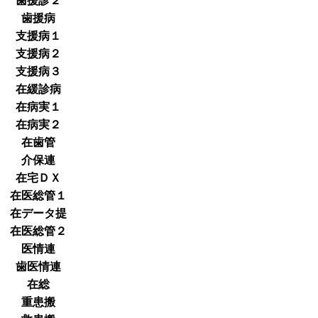
歯援診２
歯援病
支援病１
支援病２
支援病３
在緩診病
在病実１
在病実２
在歯管
介保連
在宅ＤＸ
在医総管１
在データ提
在医総管２
医情連
歯医情連
在総
重患搬