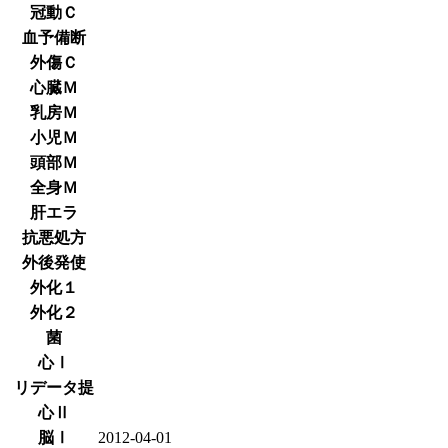
冠動Ｃ
血予備断
外傷Ｃ
心臓Ｍ
乳房Ｍ
小児Ｍ
頭部Ｍ
全身Ｍ
肝エラ
抗悪処方
外後発使
外化１
外化２
菌
心Ⅰ
リデータ提
心Ⅱ
脳Ⅰ
2012-04-01