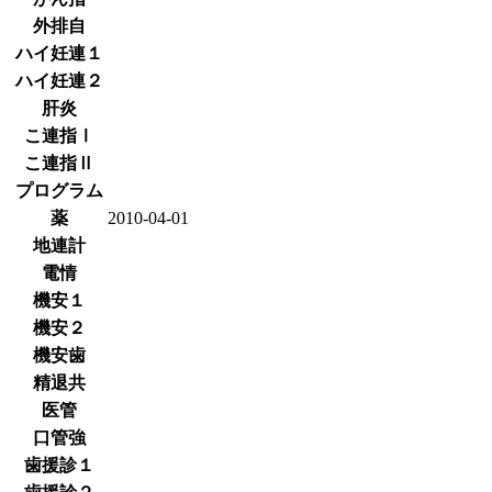
外排自
ハイ妊連１
ハイ妊連２
肝炎
こ連指Ⅰ
こ連指Ⅱ
プログラム
薬
2010-04-01
地連計
電情
機安１
機安２
機安歯
精退共
医管
口管強
歯援診１