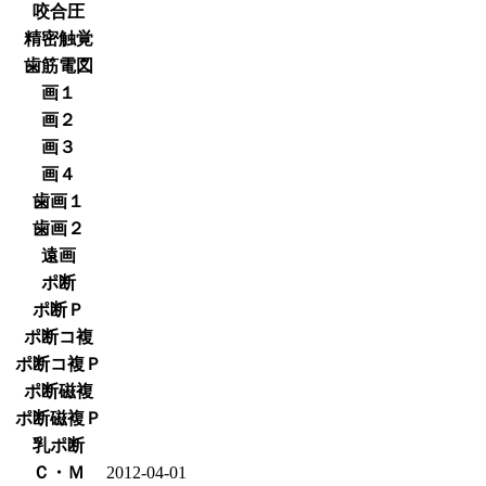
咬合圧
精密触覚
歯筋電図
画１
画２
画３
画４
歯画１
歯画２
遠画
ポ断
ポ断Ｐ
ポ断コ複
ポ断コ複Ｐ
ポ断磁複
ポ断磁複Ｐ
乳ポ断
Ｃ・Ｍ
2012-04-01