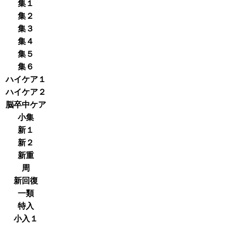
集１
集２
集３
集４
集５
集６
ハイケア１
ハイケア２
脳卒中ケア
小集
新１
新２
新重
周
新回復
一類
特入
小入１