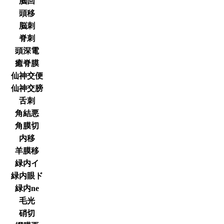
脳回
頭移
脳刺
脊刺
頭深電
癒脊膜
仙神交便
仙神交膀
舌刺
角結悪
角膜切
内移
羊膜移
緑内イ
緑内眼ド
緑内ne
毛光
硝切