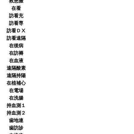
救患搬
在看
訪看充
訪看専
訪看ＤⅩ
訪看遠隔
在後病
在訪褥
在血液
遠隔酸素
遠隔持陽
在植補心
在電場
在洗腸
持血測１
持血測２
歯地連
歯訪診