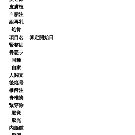
皮膚植
自脂注
組再乳
処骨
項目名
算定開始日
緊整固
骨悪ラ
同種
自家
人関支
後縦骨
椎酵注
脊椎摘
緊穿除
脳覚
脳光
内脳腫