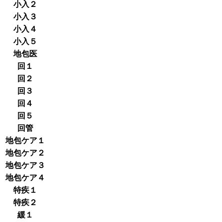
小入２
小入３
小入４
小入５
地包医
回１
回２
回３
回４
回５
回管
地包ケア１
地包ケア２
地包ケア３
地包ケア４
特疾１
特疾２
緩１