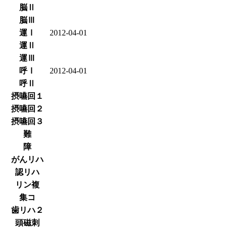
脳Ⅱ
脳Ⅲ
運Ⅰ
2012-04-01
運Ⅱ
運Ⅲ
呼Ⅰ
2012-04-01
呼Ⅱ
摂嚥回１
摂嚥回２
摂嚥回３
難
障
がんリハ
認リハ
リン複
集コ
歯リハ２
頭磁刺