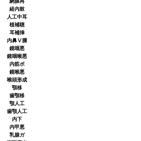
網膜再
経内鼓
人工中耳
植補聴
耳補挿
内鼻Ⅴ腫
鏡咽悪
鏡咽喉悪
内筋ボ
鏡喉悪
喉頭形成
顎移
歯顎移
顎人工
歯顎人工
内下
内甲悪
乳腺ガ