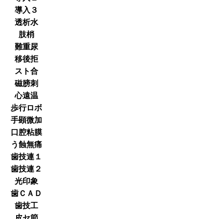
導入３
透析水
肢梢
難重尿
移後拒
スト合
磁膀刺
心遠温
歩行ロボ
手顕微加
口腔粘膜
う蝕無痛
歯技連１
歯技連２
光印象
歯ＣＡＤ
歯技工
皮セ節