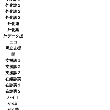
外化診１
外化診２
外化診３
外化連
外化薬
外データ提
ニコ
両立支援
開
支援診１
支援診２
支援診３
在緩診実
在診実１
在診実２
ハイⅠ
がん計
がん指