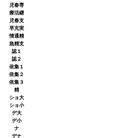
児春専
療活継
児春支
早充実
情通精
急精支
認１
認２
依集１
依集２
依集３
精
ショ大
ショ小
デ大
デ小
ナ
デナ