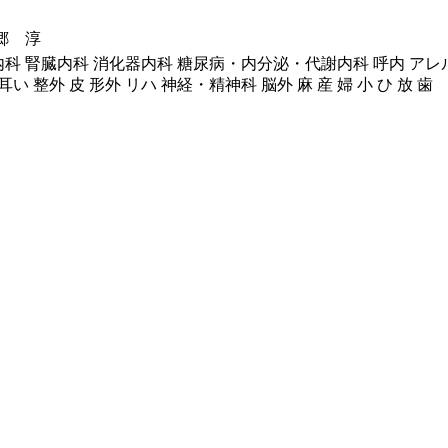
郷 淳
内科 腎臓内科 消化器内科 糖尿病・内分泌・代謝内科 呼内 アレ
い 整外 皮 形外 リハ 神経・精神科 脳外 麻 産 婦 小 ひ 放 歯