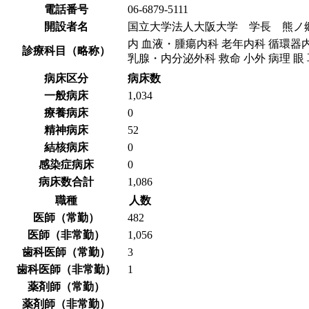
電話番号
06-6879-5111
開設者名
国立大学法人大阪大学 学長 熊ノ
内 血液・腫瘍内科 老年内科 循環器
診療科目（略称）
乳腺・内分泌外科 救命 小外 病理 眼 耳
病床区分
病床数
一般病床
1,034
療養病床
0
精神病床
52
結核病床
0
感染症病床
0
病床数合計
1,086
職種
人数
医師（常勤）
482
医師（非常勤）
1,056
歯科医師（常勤）
3
歯科医師（非常勤）
1
薬剤師（常勤）
薬剤師（非常勤）