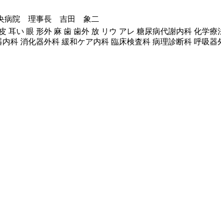
央病院 理事長 吉田 象二
 ひ 皮 耳い 眼 形外 麻 歯 歯外 放 リウ アレ 糖尿病代謝内科 
器内科 消化器外科 緩和ケア内科 臨床検査科 病理診断科 呼吸器