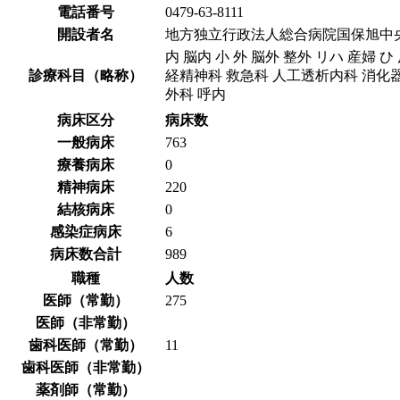
電話番号
0479-63-8111
開設者名
地方独立行政法人総合病院国保旭中
内 脳内 小 外 脳外 整外 リハ 産婦
診療科目（略称）
経精神科 救急科 人工透析内科 消化
外科 呼内
病床区分
病床数
一般病床
763
療養病床
0
精神病床
220
結核病床
0
感染症病床
6
病床数合計
989
職種
人数
医師（常勤）
275
医師（非常勤）
歯科医師（常勤）
11
歯科医師（非常勤）
薬剤師（常勤）