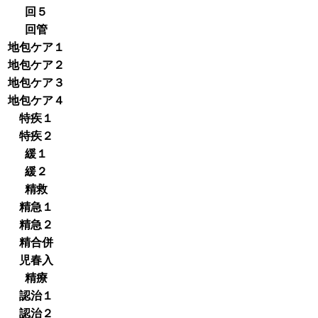
回５
回管
地包ケア１
地包ケア２
地包ケア３
地包ケア４
特疾１
特疾２
緩１
緩２
精救
精急１
精急２
精合併
児春入
精療
認治１
認治２