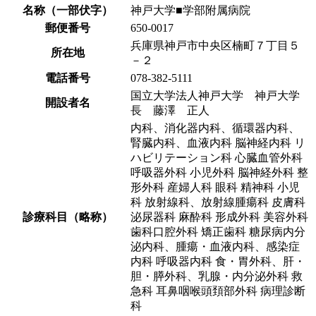
名称（一部伏字）
神戸大学■学部附属病院
郵便番号
650-0017
兵庫県神戸市中央区楠町７丁目５
所在地
－２
電話番号
078-382-5111
国立大学法人神戸大学 神戸大学
開設者名
長 藤澤 正人
内科、消化器内科、循環器内科、
腎臓内科、血液内科 脳神経内科 リ
ハビリテーション科 心臓血管外科
呼吸器外科 小児外科 脳神経外科 整
形外科 産婦人科 眼科 精神科 小児
科 放射線科、放射線腫瘍科 皮膚科
診療科目（略称）
泌尿器科 麻酔科 形成外科 美容外科
歯科口腔外科 矯正歯科 糖尿病内分
泌内科、腫瘍・血液内科、感染症
内科 呼吸器内科 食・胃外科、肝・
胆・膵外科、乳腺・内分泌外科 救
急科 耳鼻咽喉頭頚部外科 病理診断
科