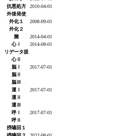
抗悪処方
2010-04-01
外後発使
外化１
2008-09-01
外化２
菌
2014-04-01
心Ⅰ
2014-08-01
リデータ提
心Ⅱ
脳Ⅰ
2017-07-01
脳Ⅱ
脳Ⅲ
運Ⅰ
2017-07-01
運Ⅱ
運Ⅲ
呼Ⅰ
2017-07-01
呼Ⅱ
摂嚥回１
摂嚥回２
2022-08-01