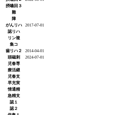
摂嚥回３
難
障
がんリハ
2017-07-01
認リハ
リン複
集コ
歯リハ２
2014-04-01
頭磁刺
2024-07-01
児春専
療活継
児春支
早充実
情通精
急精支
認１
認２
依集１