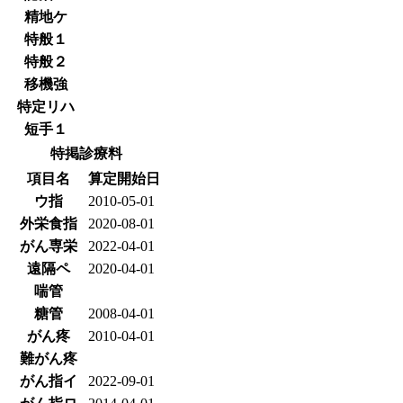
精地ケ
特般１
特般２
移機強
特定リハ
短手１
特掲診療料
項目名
算定開始日
ウ指
2010-05-01
外栄食指
2020-08-01
がん専栄
2022-04-01
遠隔ペ
2020-04-01
喘管
糖管
2008-04-01
がん疼
2010-04-01
難がん疼
がん指イ
2022-09-01