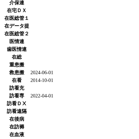
介保連
在宅ＤＸ
在医総管１
在データ提
在医総管２
医情連
歯医情連
在総
重患搬
救患搬
2024-06-01
在看
2014-10-01
訪看充
訪看専
2022-04-01
訪看ＤⅩ
訪看遠隔
在後病
在訪褥
在血液