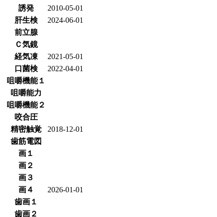
誘発
2010-05-01
肝生検
2024-06-01
前立腺
Ｃ気鏡
経気凍
2021-05-01
口菌検
2022-04-01
咀嚼機能１
咀嚼能力
咀嚼機能２
咬合圧
精密触覚
2018-12-01
歯筋電図
画１
画２
画３
画４
2026-01-01
歯画１
歯画２