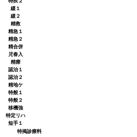
特疾２
緩１
緩２
精救
精急１
精急２
精合併
児春入
精療
認治１
認治２
精地ケ
特般１
特般２
移機強
特定リハ
短手１
特掲診療料