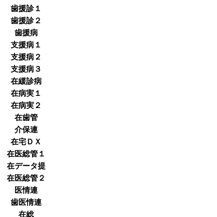
歯援診１
歯援診２
歯援病
支援病１
支援病２
支援病３
在緩診病
在病実１
在病実２
在歯管
介保連
在宅ＤＸ
在医総管１
在データ提
在医総管２
医情連
歯医情連
在総