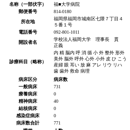
名称（一部伏字）
福■大学病院
郵便番号
814-0180
福岡県福岡市城南区七隈７丁目４
所在地
５番１号
電話番号
092-801-1011
学校法人福岡大学 理事長 貫
開設者名
正義
内 精 脳内 呼 消 循 小 外 整外 形外
美外 脳外 呼外 心外 小外 皮 ひ こう
診療科目（略称）
産婦 眼 耳い 放 麻 アレ リウ リハ
歯 歯外 救命 病理
病床区分
病床数
一般病床
731
療養病床
0
精神病床
40
結核病床
0
感染症病床
0
病床数合計
771