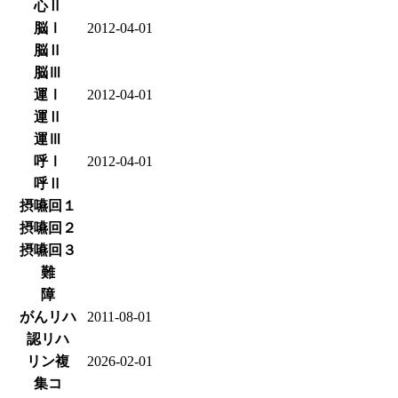
心Ⅱ
脳Ⅰ
2012-04-01
脳Ⅱ
脳Ⅲ
運Ⅰ
2012-04-01
運Ⅱ
運Ⅲ
呼Ⅰ
2012-04-01
呼Ⅱ
摂嚥回１
摂嚥回２
摂嚥回３
難
障
がんリハ
2011-08-01
認リハ
リン複
2026-02-01
集コ