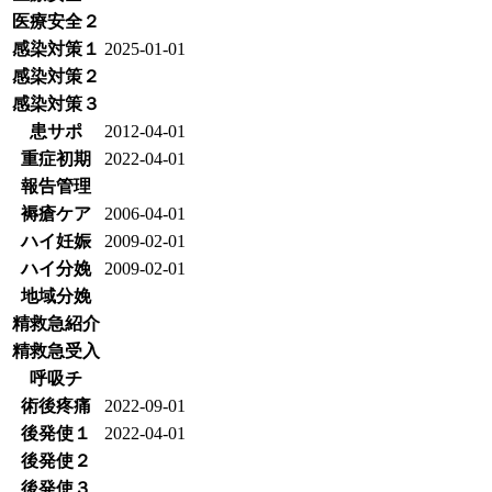
医療安全２
感染対策１
2025-01-01
感染対策２
感染対策３
患サポ
2012-04-01
重症初期
2022-04-01
報告管理
褥瘡ケア
2006-04-01
ハイ妊娠
2009-02-01
ハイ分娩
2009-02-01
地域分娩
精救急紹介
精救急受入
呼吸チ
術後疼痛
2022-09-01
後発使１
2022-04-01
後発使２
後発使３