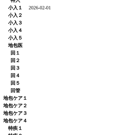
特入
小入１
2026-02-01
小入２
小入３
小入４
小入５
地包医
回１
回２
回３
回４
回５
回管
地包ケア１
地包ケア２
地包ケア３
地包ケア４
特疾１