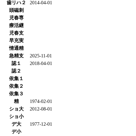
歯リハ２
2014-04-01
頭磁刺
児春専
療活継
児春支
早充実
情通精
急精支
2025-11-01
認１
2018-04-01
認２
依集１
依集２
依集３
精
1974-02-01
ショ大
2012-08-01
ショ小
デ大
1977-12-01
デ小