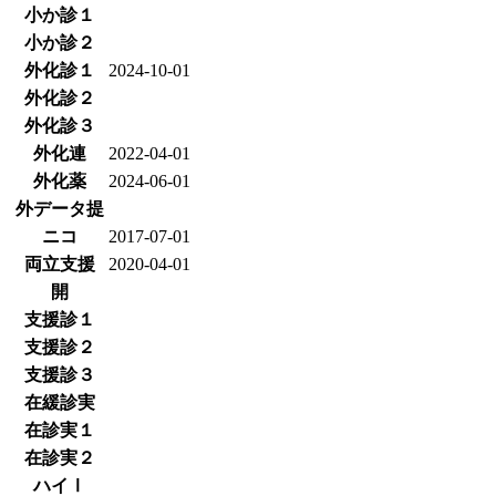
小か診１
小か診２
外化診１
2024-10-01
外化診２
外化診３
外化連
2022-04-01
外化薬
2024-06-01
外データ提
ニコ
2017-07-01
両立支援
2020-04-01
開
支援診１
支援診２
支援診３
在緩診実
在診実１
在診実２
ハイⅠ