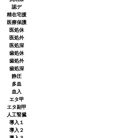
認デ
精在宅援
医療保護
医処休
医処外
医処深
歯処休
歯処外
歯処深
静圧
多血
血入
エタ甲
エタ副甲
人工腎臓
導入１
導入２
導入３