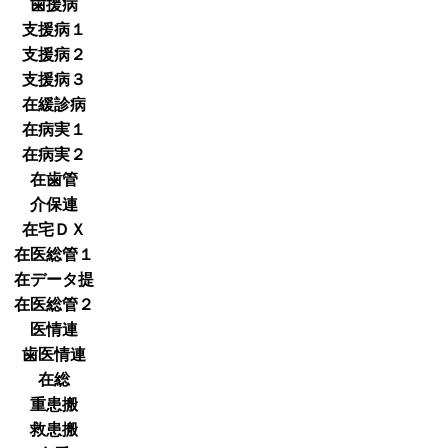
歯援病
支援病１
支援病２
支援病３
在緩診病
在病実１
在病実２
在歯管
介保連
在宅ＤＸ
在医総管１
在データ提
在医総管２
医情連
歯医情連
在総
重患搬
救患搬