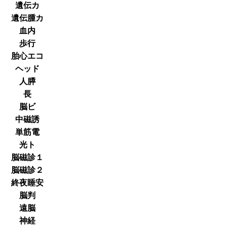
遺伝カ
遺伝腫カ
血内
歩行
胎心エコ
ヘッド
人膵
長
脳ビ
中磁誘
単筋電
光ト
脳磁診１
脳磁診２
終夜睡安
脳判
遠脳
神経