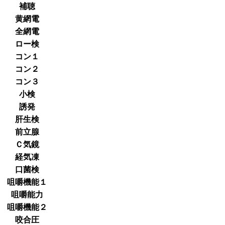
補聴
黄網電
全網電
ロー検
コン１
コン２
コン３
小検
誘発
肝生検
前立腺
Ｃ気鏡
経気凍
口菌検
咀嚼機能１
咀嚼能力
咀嚼機能２
咬合圧