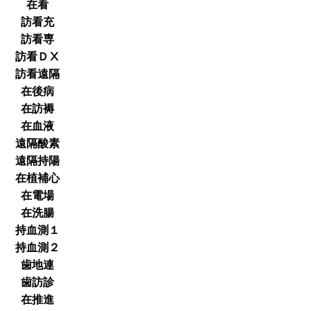
在看
訪看充
訪看専
訪看ＤⅩ
訪看遠隔
在後病
在訪褥
在血液
遠隔酸素
遠隔持陽
在植補心
在電場
在洗腸
持血測１
持血測２
歯地連
歯訪診
在推進