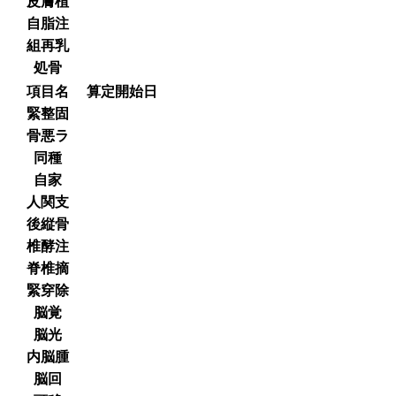
皮膚植
自脂注
組再乳
処骨
項目名
算定開始日
緊整固
骨悪ラ
同種
自家
人関支
後縦骨
椎酵注
脊椎摘
緊穿除
脳覚
脳光
内脳腫
脳回