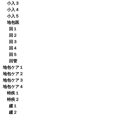
小入３
小入４
小入５
地包医
回１
回２
回３
回４
回５
回管
地包ケア１
地包ケア２
地包ケア３
地包ケア４
特疾１
特疾２
緩１
緩２