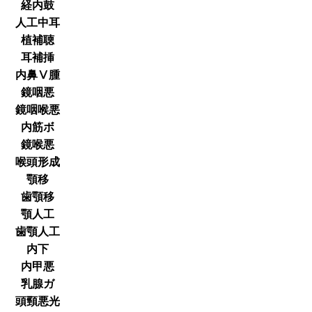
経内鼓
人工中耳
植補聴
耳補挿
内鼻Ⅴ腫
鏡咽悪
鏡咽喉悪
内筋ボ
鏡喉悪
喉頭形成
顎移
歯顎移
顎人工
歯顎人工
内下
内甲悪
乳腺ガ
頭頸悪光