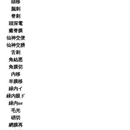
頭移
脳刺
脊刺
頭深電
癒脊膜
仙神交便
仙神交膀
舌刺
角結悪
角膜切
内移
羊膜移
緑内イ
緑内眼ド
緑内ne
毛光
硝切
網膜再