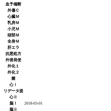
血予備断
外傷Ｃ
心臓Ｍ
乳房Ｍ
小児Ｍ
頭部Ｍ
全身Ｍ
肝エラ
抗悪処方
外後発使
外化１
外化２
菌
心Ⅰ
リデータ提
心Ⅱ
脳Ⅰ
2018-03-01
脳Ⅱ