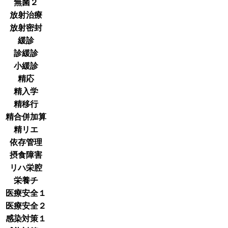
無菌２
放射治療
放射密封
緩診
診緩診
小緩診
精応
精入学
精移行
精合併加算
精リエ
依存管理
摂食障害
リハ栄腔
栄養チ
医療安全１
医療安全２
感染対策１