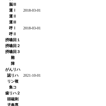
脳Ⅲ
運Ⅰ
2018-03-01
運Ⅱ
運Ⅲ
呼Ⅰ
2018-03-01
呼Ⅱ
摂嚥回１
摂嚥回２
摂嚥回３
難
障
がんリハ
認リハ
2021-10-01
リン複
集コ
歯リハ２
頭磁刺
児春専