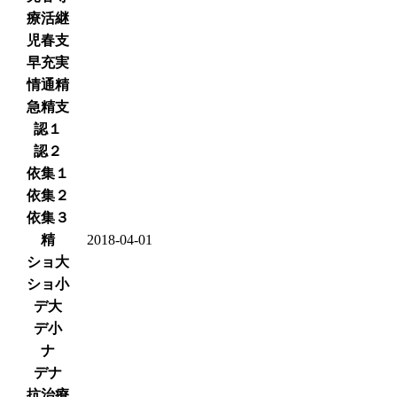
療活継
児春支
早充実
情通精
急精支
認１
認２
依集１
依集２
依集３
精
2018-04-01
ショ大
ショ小
デ大
デ小
ナ
デナ
抗治療