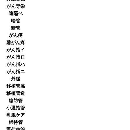
がん専栄
遠隔ペ
喘管
糖管
がん疼
難がん疼
がん指イ
がん指ロ
がん指ハ
がん指ニ
外緩
移植管臓
移植管造
糖防管
小運指管
乳腺ケア
婦特管
腎代替管