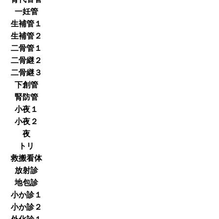
一妊管
生補管１
生補管２
二骨管１
二骨継２
二骨継３
下創管
腎防管
小夜１
小夜２
夜
トリ
救搬看体
放射診
地包診
小か診１
小か診２