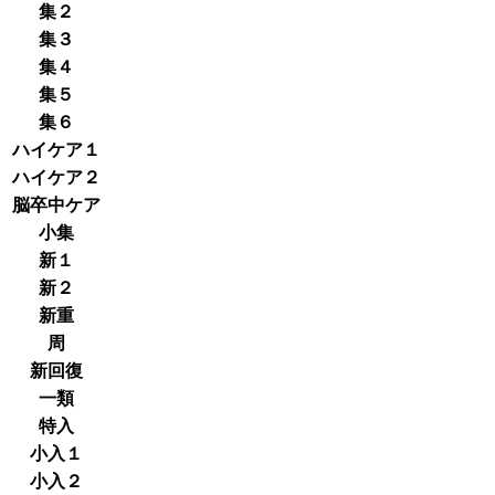
集２
集３
集４
集５
集６
ハイケア１
ハイケア２
脳卒中ケア
小集
新１
新２
新重
周
新回復
一類
特入
小入１
小入２