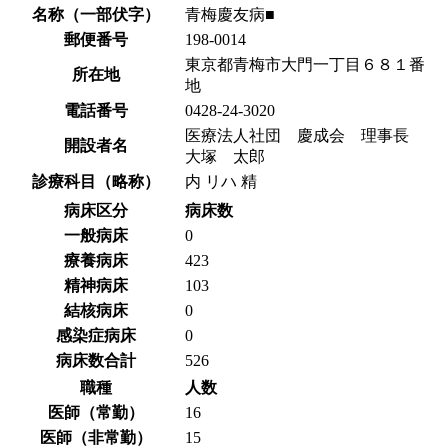
名称（一部伏字）
青梅慶友病■
郵便番号
198-0014
東京都青梅市大門一丁目６８１番
所在地
地
電話番号
0428-24-3020
医療法人社団 慶成会 理事長
開設者名
大塚 太郎
診療科目（略称）
内 リハ 精
病床区分
病床数
一般病床
0
療養病床
423
精神病床
103
結核病床
0
感染症病床
0
病床数合計
526
職種
人数
医師（常勤）
16
医師（非常勤）
15