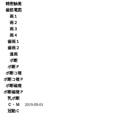
精密触覚
歯筋電図
画１
画２
画３
画４
歯画１
歯画２
遠画
ポ断
ポ断Ｐ
ポ断コ複
ポ断コ複Ｐ
ポ断磁複
ポ断磁複Ｐ
乳ポ断
Ｃ・Ｍ
2019-09-01
冠動Ｃ