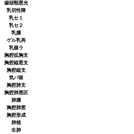
歯頭頸悪光
乳切性障
乳セ１
乳セ２
乳腫
ゲル乳再
乳腺ラ
胸腔拡胸支
胸腔縦悪支
胸腔縦支
気バ留
胸腔肺支
胸腔肺悪区
肺腫
胸腔肺悪
胸腔形成
肺植
生肺