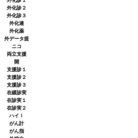
外化診１
外化診２
外化診３
外化連
外化薬
外データ提
ニコ
両立支援
開
支援診１
支援診２
支援診３
在緩診実
在診実１
在診実２
ハイⅠ
がん計
がん指