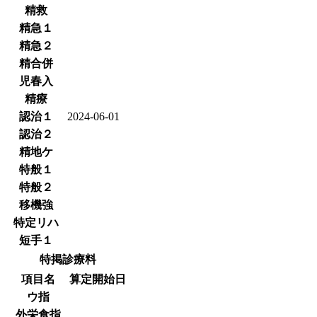
精救
精急１
精急２
精合併
児春入
精療
認治１
2024-06-01
認治２
精地ケ
特般１
特般２
移機強
特定リハ
短手１
特掲診療料
項目名
算定開始日
ウ指
外栄食指