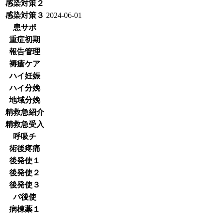
感染対策２
感染対策３
2024-06-01
患サポ
重症初期
報告管理
褥瘡ケア
ハイ妊娠
ハイ分娩
地域分娩
精救急紹介
精救急受入
呼吸チ
術後疼痛
後発使１
後発使２
後発使３
バ後使
病棟薬１