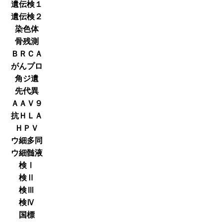
遺伝検１
遺伝検２
染色体
骨残測
ＢＲＣＡ
がんプロ
角ジ遺
先代異
ＡＡＶ９
抗ＨＬＡ
ＨＰＶ
ウ細多同
ウ細髄液
検Ⅰ
検Ⅱ
検Ⅲ
検Ⅳ
国標