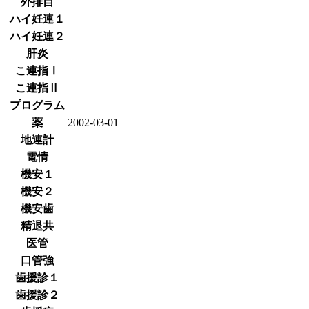
外排自
ハイ妊連１
ハイ妊連２
肝炎
こ連指Ⅰ
こ連指Ⅱ
プログラム
薬
2002-03-01
地連計
電情
機安１
機安２
機安歯
精退共
医管
口管強
歯援診１
歯援診２