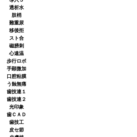
透析水
肢梢
難重尿
移後拒
スト合
磁膀刺
心遠温
歩行ロボ
手顕微加
口腔粘膜
う蝕無痛
歯技連１
歯技連２
光印象
歯ＣＡＤ
歯技工
皮セ節