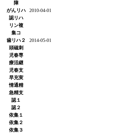
障
がんリハ
2010-04-01
認リハ
リン複
集コ
歯リハ２
2014-05-01
頭磁刺
児春専
療活継
児春支
早充実
情通精
急精支
認１
認２
依集１
依集２
依集３