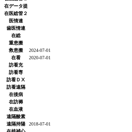
在データ提
在医総管２
医情連
歯医情連
在総
重患搬
救患搬
2024-07-01
在看
2020-07-01
訪看充
訪看専
訪看ＤⅩ
訪看遠隔
在後病
在訪褥
在血液
遠隔酸素
遠隔持陽
2018-07-01
在植補心