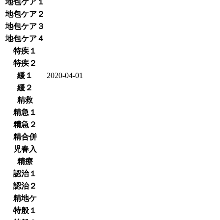
地包ケア１
地包ケア２
地包ケア３
地包ケア４
特疾１
特疾２
緩１
2020-04-01
緩２
精救
精急１
精急２
精合併
児春入
精療
認治１
認治２
精地ケ
特般１