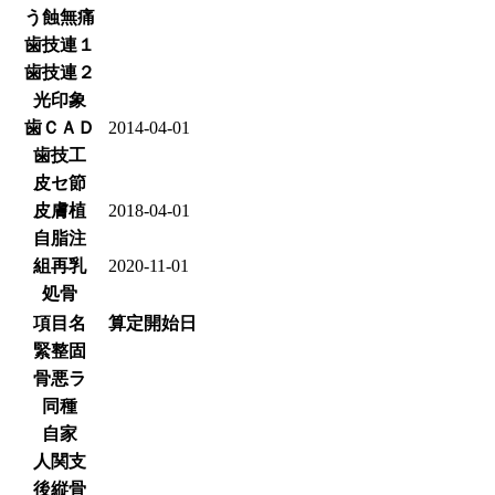
う蝕無痛
歯技連１
歯技連２
光印象
歯ＣＡＤ
2014-04-01
歯技工
皮セ節
皮膚植
2018-04-01
自脂注
組再乳
2020-11-01
処骨
項目名
算定開始日
緊整固
骨悪ラ
同種
自家
人関支
後縦骨