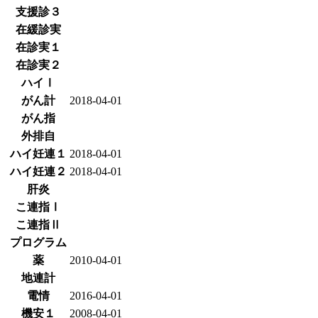
支援診３
在緩診実
在診実１
在診実２
ハイⅠ
がん計
2018-04-01
がん指
外排自
ハイ妊連１
2018-04-01
ハイ妊連２
2018-04-01
肝炎
こ連指Ⅰ
こ連指Ⅱ
プログラム
薬
2010-04-01
地連計
電情
2016-04-01
機安１
2008-04-01