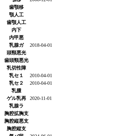
歯顎移
顎人工
歯顎人工
内下
内甲悪
乳腺ガ
2018-04-01
頭頸悪光
歯頭頸悪光
乳切性障
乳セ１
2010-04-01
乳セ２
2010-04-01
乳腫
ゲル乳再
2020-11-01
乳腺ラ
胸腔拡胸支
胸腔縦悪支
胸腔縦支