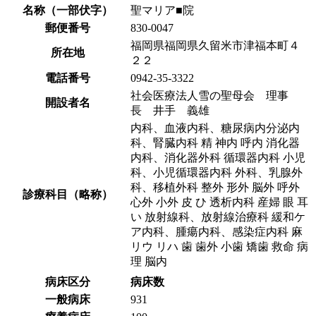
名称（一部伏字）
聖マリア■院
郵便番号
830-0047
福岡県福岡県久留米市津福本町４
所在地
２２
電話番号
0942-35-3322
社会医療法人雪の聖母会 理事
開設者名
長 井手 義雄
内科、血液内科、糖尿病内分泌内
科、腎臓内科 精 神内 呼内 消化器
内科、消化器外科 循環器内科 小児
科、小児循環器内科 外科、乳腺外
科、移植外科 整外 形外 脳外 呼外
診療科目（略称）
心外 小外 皮 ひ 透析内科 産婦 眼 耳
い 放射線科、放射線治療科 緩和ケ
ア内科、腫瘍内科、感染症内科 麻
リウ リハ 歯 歯外 小歯 矯歯 救命 病
理 脳内
病床区分
病床数
一般病床
931