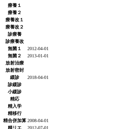
療養１
療養２
療養改１
療養改２
診療養
診療養改
無菌１
2012-04-01
無菌２
2013-01-01
放射治療
放射密封
緩診
2018-04-01
診緩診
小緩診
精応
精入学
精移行
精合併加算
2008-04-01
精リエ
2012-07-01