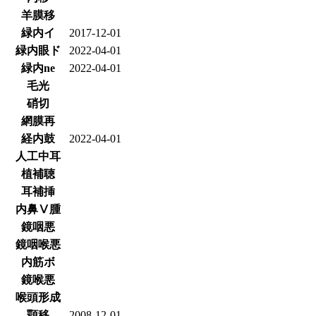
羊膜移
緑内イ
2017-12-01
緑内眼ド
2022-04-01
緑内ne
2022-04-01
毛光
硝切
網膜再
経内鼓
2022-04-01
人工中耳
植補聴
耳補挿
内鼻Ⅴ腫
鏡咽悪
鏡咽喉悪
内筋ボ
鏡喉悪
喉頭形成
顎移
2008-12-01