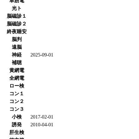
単筋電
光ト
脳磁診１
脳磁診２
終夜睡安
脳判
遠脳
神経
2025-09-01
補聴
黄網電
全網電
ロー検
コン１
コン２
コン３
小検
2017-02-01
誘発
2010-04-01
肝生検