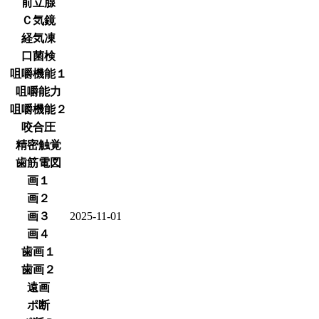
前立腺
Ｃ気鏡
経気凍
口菌検
咀嚼機能１
咀嚼能力
咀嚼機能２
咬合圧
精密触覚
歯筋電図
画１
画２
画３
2025-11-01
画４
歯画１
歯画２
遠画
ポ断