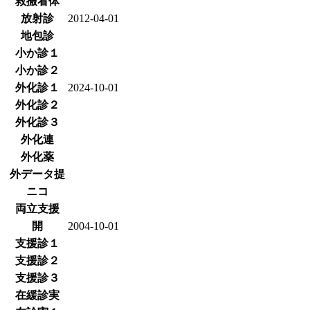
救搬看体
放射診
2012-04-01
地包診
小か診１
小か診２
外化診１
2024-10-01
外化診２
外化診３
外化連
外化薬
外データ提
ニコ
両立支援
開
2004-10-01
支援診１
支援診２
支援診３
在緩診実