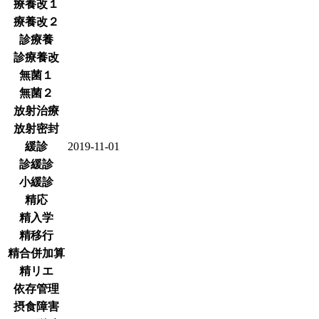
療養改１
療養改２
診療養
診療養改
無菌１
無菌２
放射治療
放射密封
緩診
2019-11-01
診緩診
小緩診
精応
精入学
精移行
精合併加算
精リエ
依存管理
摂食障害