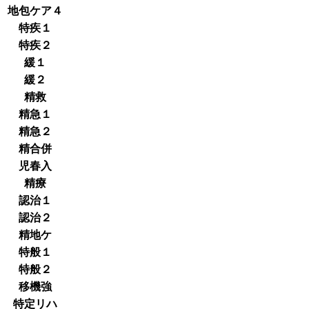
地包ケア４
特疾１
特疾２
緩１
緩２
精救
精急１
精急２
精合併
児春入
精療
認治１
認治２
精地ケ
特般１
特般２
移機強
特定リハ