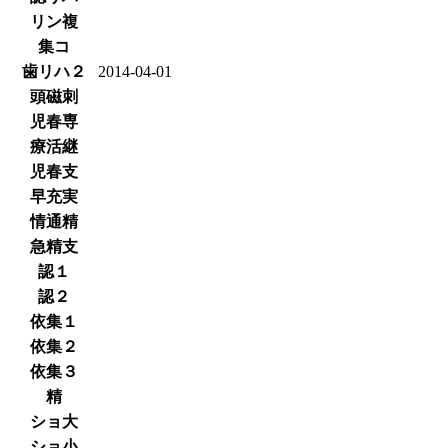
リン複
集コ
歯リハ２
2014-04-01
頭磁刺
児春専
療活継
児春支
早充実
情通精
急精支
認１
認２
依集１
依集２
依集３
精
ショ大
ショ小