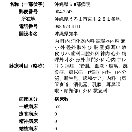
名称（一部伏字）
沖縄県立■部病院
郵便番号
904-2243
所在地
沖縄県うるま市宮里２８１番地
電話番号
098-973-4111
開設者名
沖縄県知事
内 呼内 消化器内科 循環器内科 麻
小 外 整外 脳外 ひ 眼 産 婦 耳い 放
皮 リハ 歯科口腔外科 神内 心外 精
呼外 小外 形外 肛門外科 心内 アレ
診療科目（略称）
リウ 病理 （腎臓、血液・腫瘍、感
染症、糖尿病・代謝）内科 （内分
泌、新生児、緩和ケア）内科 （気
管食道、消化器、乳腺、耳鼻咽
喉・頭頸部）外科 救急科
病床区分
病床数
一般病床
555
療養病床
0
精神病床
0
結核病床
0