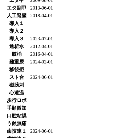
エタ甲
2009-08-01
エタ副甲
2013-06-01
人工腎臓
2018-04-01
導入１
導入２
導入３
2023-07-01
透析水
2012-04-01
肢梢
2016-04-01
難重尿
2024-02-01
移後拒
スト合
2024-06-01
磁膀刺
心遠温
歩行ロボ
手顕微加
口腔粘膜
う蝕無痛
歯技連１
2024-06-01