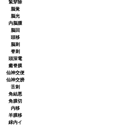
緊穿除
脳覚
脳光
内脳腫
脳回
頭移
脳刺
脊刺
頭深電
癒脊膜
仙神交便
仙神交膀
舌刺
角結悪
角膜切
内移
羊膜移
緑内イ