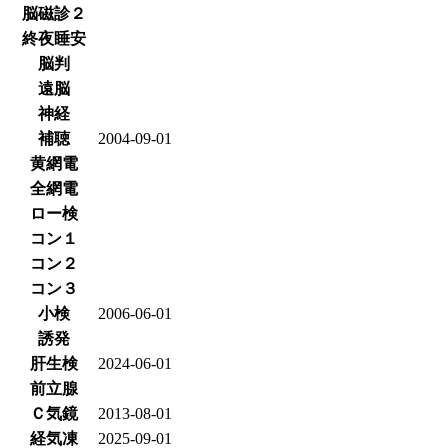
脳磁診２
終夜睡安
脳判
遠脳
神経
補聴
2004-09-01
黄網電
全網電
ロー検
コン１
コン２
コン３
小検
2006-06-01
誘発
肝生検
2024-06-01
前立腺
Ｃ気鏡
2013-08-01
経気凍
2025-09-01