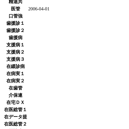
精退共
医管
2006-04-01
口管強
歯援診１
歯援診２
歯援病
支援病１
支援病２
支援病３
在緩診病
在病実１
在病実２
在歯管
介保連
在宅ＤＸ
在医総管１
在データ提
在医総管２