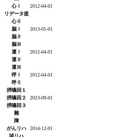
心Ⅰ
2012-04-01
リデータ提
心Ⅱ
脳Ⅰ
2013-01-01
脳Ⅱ
脳Ⅲ
運Ⅰ
2012-04-01
運Ⅱ
運Ⅲ
呼Ⅰ
2012-04-01
呼Ⅱ
摂嚥回１
摂嚥回２
2023-09-01
摂嚥回３
難
障
がんリハ
2014-12-01
認リハ