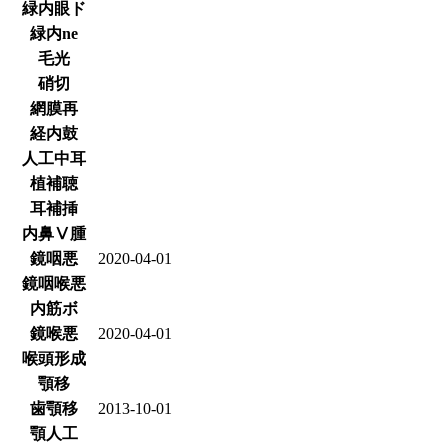
緑内眼ド
緑内ne
毛光
硝切
網膜再
経内鼓
人工中耳
植補聴
耳補挿
内鼻Ⅴ腫
鏡咽悪
2020-04-01
鏡咽喉悪
内筋ボ
鏡喉悪
2020-04-01
喉頭形成
顎移
歯顎移
2013-10-01
顎人工