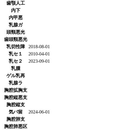
歯顎人工
内下
内甲悪
乳腺ガ
頭頸悪光
歯頭頸悪光
乳切性障
2018-08-01
乳セ１
2010-04-01
乳セ２
2023-09-01
乳腫
ゲル乳再
乳腺ラ
胸腔拡胸支
胸腔縦悪支
胸腔縦支
気バ留
2024-06-01
胸腔肺支
胸腔肺悪区