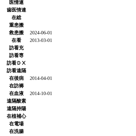
医情連
歯医情連
在総
重患搬
救患搬
2024-06-01
在看
2013-03-01
訪看充
訪看専
訪看ＤⅩ
訪看遠隔
在後病
2014-04-01
在訪褥
在血液
2014-10-01
遠隔酸素
遠隔持陽
在植補心
在電場
在洗腸