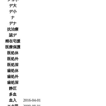
デ大
デ小
ナ
デナ
抗治療
認デ
精在宅援
医療保護
医処休
医処外
医処深
歯処休
歯処外
歯処深
静圧
多血
血入
2016-04-01