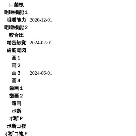
口菌検
咀嚼機能１
咀嚼能力
2020-12-01
咀嚼機能２
咬合圧
精密触覚
2024-02-01
歯筋電図
画１
画２
画３
2024-06-01
画４
歯画１
歯画２
遠画
ポ断
ポ断Ｐ
ポ断コ複
ポ断コ複Ｐ