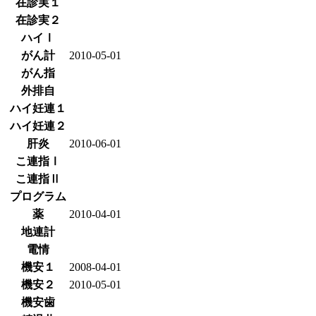
在診実１
在診実２
ハイⅠ
がん計
2010-05-01
がん指
外排自
ハイ妊連１
ハイ妊連２
肝炎
2010-06-01
こ連指Ⅰ
こ連指Ⅱ
プログラム
薬
2010-04-01
地連計
電情
機安１
2008-04-01
機安２
2010-05-01
機安歯