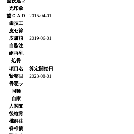
歯技連２
光印象
歯ＣＡＤ
2015-04-01
歯技工
皮セ節
皮膚植
2019-06-01
自脂注
組再乳
処骨
項目名
算定開始日
緊整固
2023-08-01
骨悪ラ
同種
自家
人関支
後縦骨
椎酵注
脊椎摘