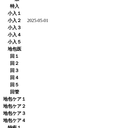
特入
小入１
小入２
2025-05-01
小入３
小入４
小入５
地包医
回１
回２
回３
回４
回５
回管
地包ケア１
地包ケア２
地包ケア３
地包ケア４
特疾１