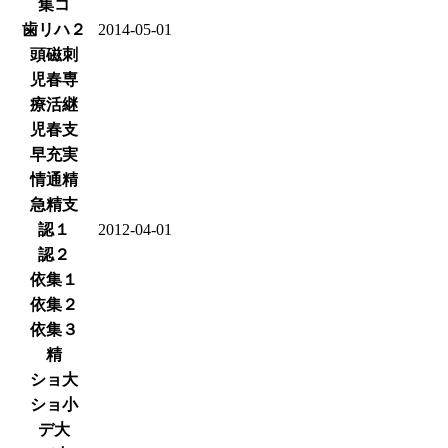
集コ
歯リハ２
2014-05-01
頭磁刺
児春専
療活継
児春支
早充実
情通精
急精支
認１
2012-04-01
認２
依集１
依集２
依集３
精
ショ大
ショ小
デ大