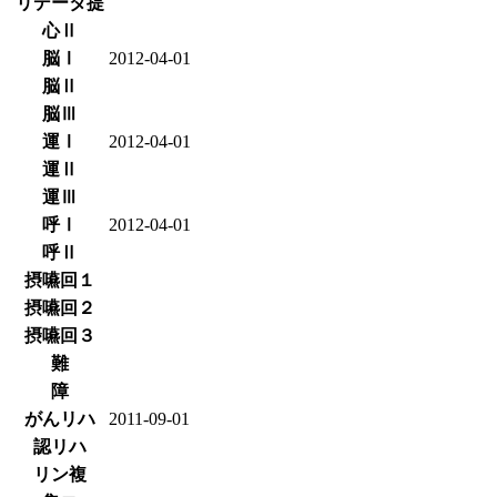
リデータ提
心Ⅱ
脳Ⅰ
2012-04-01
脳Ⅱ
脳Ⅲ
運Ⅰ
2012-04-01
運Ⅱ
運Ⅲ
呼Ⅰ
2012-04-01
呼Ⅱ
摂嚥回１
摂嚥回２
摂嚥回３
難
障
がんリハ
2011-09-01
認リハ
リン複