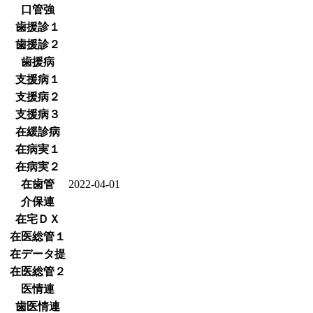
口管強
歯援診１
歯援診２
歯援病
支援病１
支援病２
支援病３
在緩診病
在病実１
在病実２
在歯管
2022-04-01
介保連
在宅ＤＸ
在医総管１
在データ提
在医総管２
医情連
歯医情連