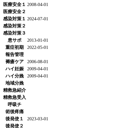
医療安全１
2008-04-01
医療安全２
感染対策１
2024-07-01
感染対策２
感染対策３
患サポ
2013-01-01
重症初期
2022-05-01
報告管理
褥瘡ケア
2006-08-01
ハイ妊娠
2009-04-01
ハイ分娩
2009-04-01
地域分娩
精救急紹介
精救急受入
呼吸チ
術後疼痛
後発使１
2023-03-01
後発使２