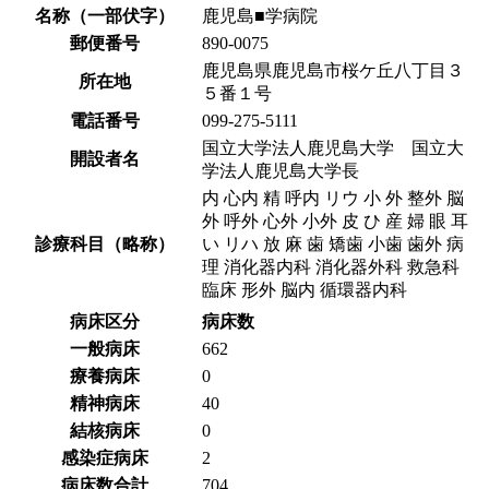
名称（一部伏字）
鹿児島■学病院
郵便番号
890-0075
鹿児島県鹿児島市桜ケ丘八丁目３
所在地
５番１号
電話番号
099-275-5111
国立大学法人鹿児島大学 国立大
開設者名
学法人鹿児島大学長
内 心内 精 呼内 リウ 小 外 整外 脳
外 呼外 心外 小外 皮 ひ 産 婦 眼 耳
診療科目（略称）
い リハ 放 麻 歯 矯歯 小歯 歯外 病
理 消化器内科 消化器外科 救急科
臨床 形外 脳内 循環器内科
病床区分
病床数
一般病床
662
療養病床
0
精神病床
40
結核病床
0
感染症病床
2
病床数合計
704