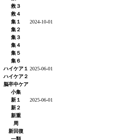
救３
救４
集１
2024-10-01
集２
集３
集４
集５
集６
ハイケア１
2025-06-01
ハイケア２
脳卒中ケア
小集
新１
2025-06-01
新２
新重
周
新回復
一類