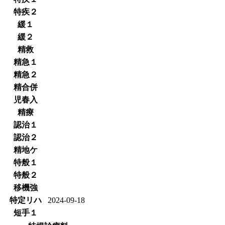
特疾２
緩１
緩２
精救
精急１
精急２
精合併
児春入
精療
認治１
認治２
精地ケ
特般１
特般２
移機強
特定リハ
2024-09-18
短手１