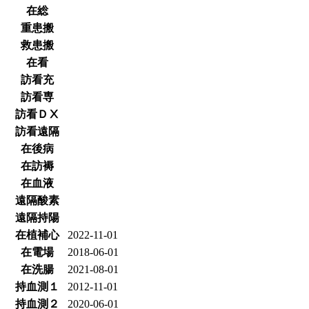
在総
重患搬
救患搬
在看
訪看充
訪看専
訪看ＤⅩ
訪看遠隔
在後病
在訪褥
在血液
遠隔酸素
遠隔持陽
在植補心
2022-11-01
在電場
2018-06-01
在洗腸
2021-08-01
持血測１
2012-11-01
持血測２
2020-06-01