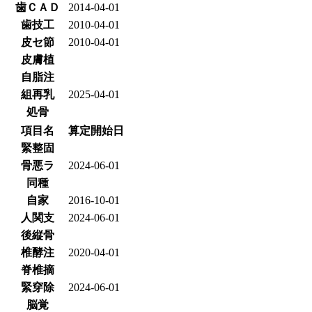
歯ＣＡＤ
2014-04-01
歯技工
2010-04-01
皮セ節
2010-04-01
皮膚植
自脂注
組再乳
2025-04-01
処骨
項目名
算定開始日
緊整固
骨悪ラ
2024-06-01
同種
自家
2016-10-01
人関支
2024-06-01
後縦骨
椎酵注
2020-04-01
脊椎摘
緊穿除
2024-06-01
脳覚