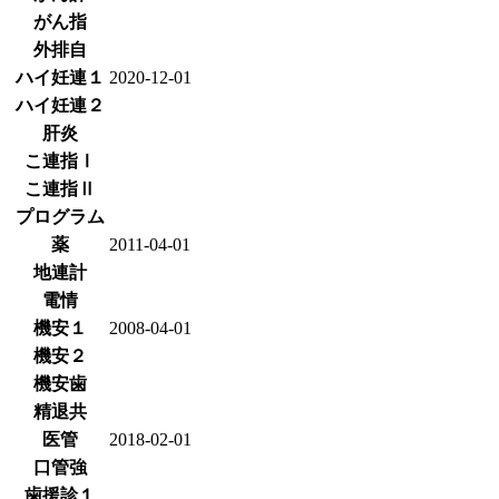
がん指
外排自
ハイ妊連１
2020-12-01
ハイ妊連２
肝炎
こ連指Ⅰ
こ連指Ⅱ
プログラム
薬
2011-04-01
地連計
電情
機安１
2008-04-01
機安２
機安歯
精退共
医管
2018-02-01
口管強
歯援診１