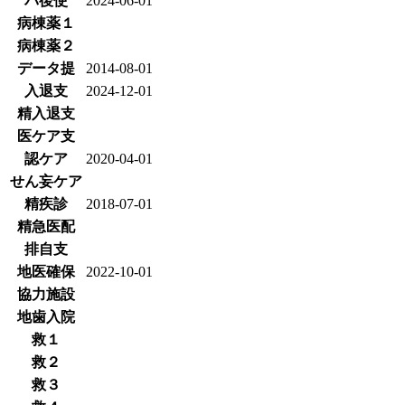
バ後使
2024-06-01
病棟薬１
病棟薬２
データ提
2014-08-01
入退支
2024-12-01
精入退支
医ケア支
認ケア
2020-04-01
せん妄ケア
精疾診
2018-07-01
精急医配
排自支
地医確保
2022-10-01
協力施設
地歯入院
救１
救２
救３