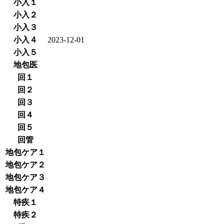
小入１
小入２
小入３
小入４
2023-12-01
小入５
地包医
回１
回２
回３
回４
回５
回管
地包ケア１
地包ケア２
地包ケア３
地包ケア４
特疾１
特疾２