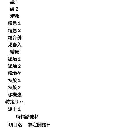
緩１
緩２
精救
精急１
精急２
精合併
児春入
精療
認治１
認治２
精地ケ
特般１
特般２
移機強
特定リハ
短手１
特掲診療料
項目名
算定開始日