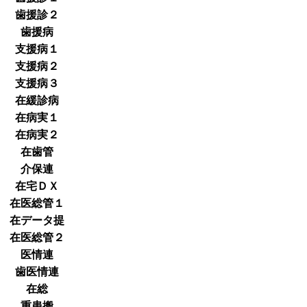
歯援診２
歯援病
支援病１
支援病２
支援病３
在緩診病
在病実１
在病実２
在歯管
介保連
在宅ＤＸ
在医総管１
在データ提
在医総管２
医情連
歯医情連
在総
重患搬