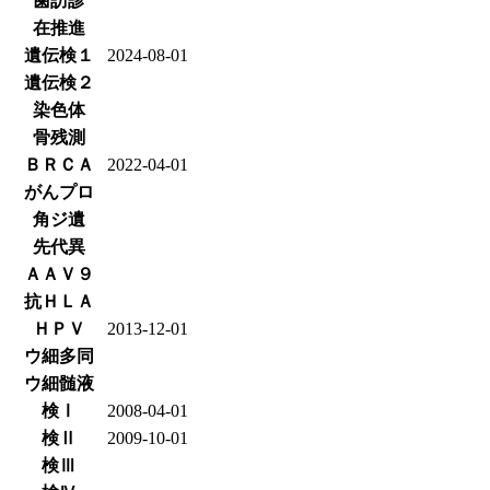
歯訪診
在推進
遺伝検１
2024-08-01
遺伝検２
染色体
骨残測
ＢＲＣＡ
2022-04-01
がんプロ
角ジ遺
先代異
ＡＡＶ９
抗ＨＬＡ
ＨＰＶ
2013-12-01
ウ細多同
ウ細髄液
検Ⅰ
2008-04-01
検Ⅱ
2009-10-01
検Ⅲ