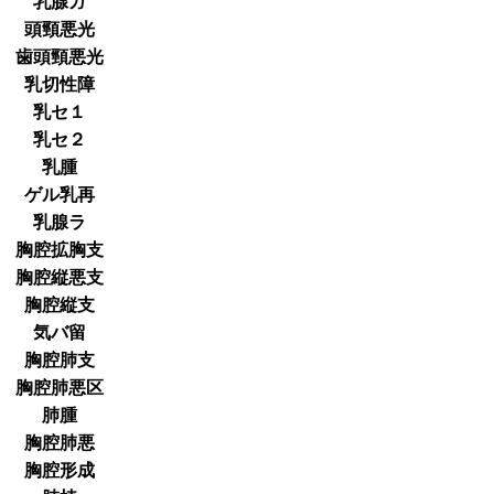
乳腺ガ
頭頸悪光
歯頭頸悪光
乳切性障
乳セ１
乳セ２
乳腫
ゲル乳再
乳腺ラ
胸腔拡胸支
胸腔縦悪支
胸腔縦支
気バ留
胸腔肺支
胸腔肺悪区
肺腫
胸腔肺悪
胸腔形成