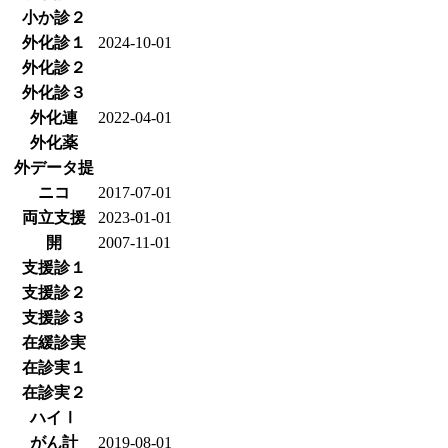
小か診２
外化診１
2024-10-01
外化診２
外化診３
外化連
2022-04-01
外化薬
外データ提
ニコ
2017-07-01
両立支援
2023-01-01
開
2007-11-01
支援診１
支援診２
支援診３
在緩診実
在診実１
在診実２
ハイⅠ
がん計
2019-08-01