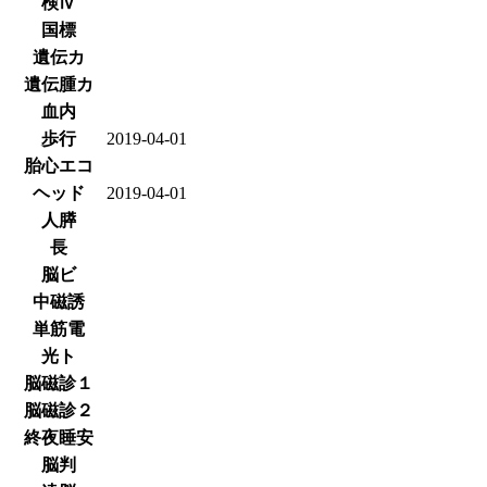
検Ⅳ
国標
遺伝カ
遺伝腫カ
血内
歩行
2019-04-01
胎心エコ
ヘッド
2019-04-01
人膵
長
脳ビ
中磁誘
単筋電
光ト
脳磁診１
脳磁診２
終夜睡安
脳判