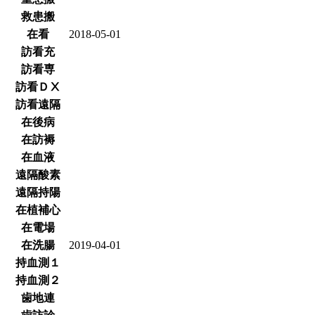
救患搬
在看
2018-05-01
訪看充
訪看専
訪看ＤⅩ
訪看遠隔
在後病
在訪褥
在血液
遠隔酸素
遠隔持陽
在植補心
在電場
在洗腸
2019-04-01
持血測１
持血測２
歯地連