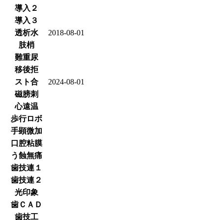
導入２
導入３
透析水
2018-08-01
肢梢
難重尿
移後拒
スト合
2024-08-01
磁膀刺
心遠温
歩行ロボ
手顕微加
口腔粘膜
う蝕無痛
歯技連１
歯技連２
光印象
歯ＣＡＤ
歯技工