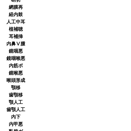
網膜再
経内鼓
人工中耳
植補聴
耳補挿
内鼻Ⅴ腫
鏡咽悪
鏡咽喉悪
内筋ボ
鏡喉悪
喉頭形成
顎移
歯顎移
顎人工
歯顎人工
内下
内甲悪