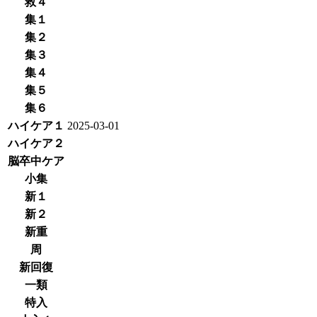
救４
集１
集２
集３
集４
集５
集６
ハイケア１
2025-03-01
ハイケア２
脳卒中ケア
小集
新１
新２
新重
周
新回復
一類
特入