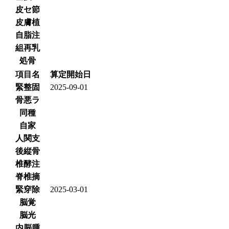
皮セ節
皮膚植
自脂注
組再乳
処骨
項目名
算定開始日
緊整固
2025-09-01
骨悪ラ
同種
自家
人関支
後縦骨
椎酵注
脊椎摘
緊穿除
2025-03-01
脳覚
脳光
内脳腫