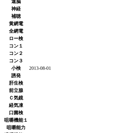
遠脳
神経
補聴
黄網電
全網電
ロー検
コン１
コン２
コン３
小検
2013-08-01
誘発
肝生検
前立腺
Ｃ気鏡
経気凍
口菌検
咀嚼機能１
咀嚼能力