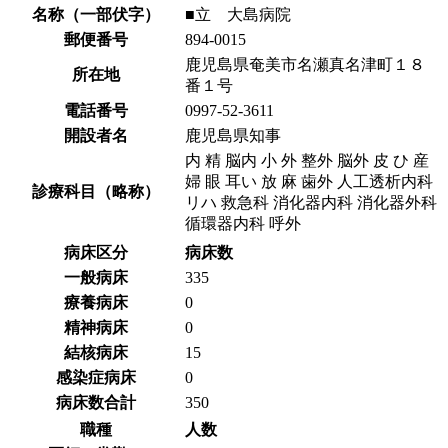
名称（一部伏字）
■立 大島病院
郵便番号
894-0015
鹿児島県奄美市名瀬真名津町１８
所在地
番１号
電話番号
0997-52-3611
開設者名
鹿児島県知事
内 精 脳内 小 外 整外 脳外 皮 ひ 産
婦 眼 耳い 放 麻 歯外 人工透析内科
診療科目（略称）
リハ 救急科 消化器内科 消化器外科
循環器内科 呼外
病床区分
病床数
一般病床
335
療養病床
0
精神病床
0
結核病床
15
感染症病床
0
病床数合計
350
職種
人数