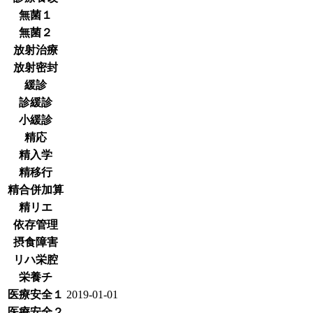
無菌１
無菌２
放射治療
放射密封
緩診
診緩診
小緩診
精応
精入学
精移行
精合併加算
精リエ
依存管理
摂食障害
リハ栄腔
栄養チ
医療安全１
2019-01-01
医療安全２