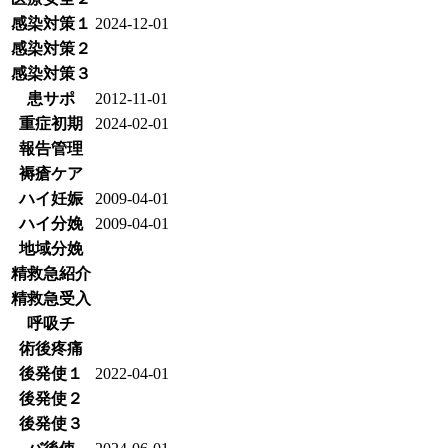
感染対策１
2024-12-01
感染対策２
感染対策３
患サポ
2012-11-01
重症初期
2024-02-01
報告管理
褥瘡ケア
ハイ妊娠
2009-04-01
ハイ分娩
2009-04-01
地域分娩
精救急紹介
精救急受入
呼吸チ
術後疼痛
後発使１
2022-04-01
後発使２
後発使３