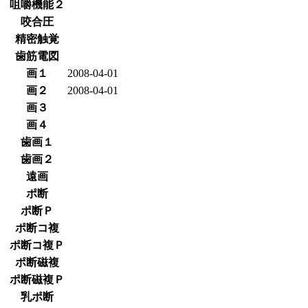
咀嚼機能２
咬合圧
精密触覚
歯筋電図
画１
2008-04-01
画２
2008-04-01
画３
画４
歯画１
歯画２
遠画
ポ断
ポ断Ｐ
ポ断コ複
ポ断コ複Ｐ
ポ断磁複
ポ断磁複Ｐ
乳ポ断