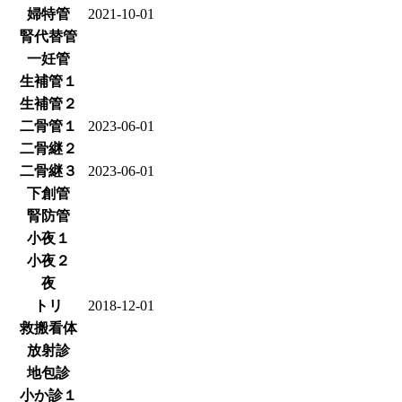
婦特管
2021-10-01
腎代替管
一妊管
生補管１
生補管２
二骨管１
2023-06-01
二骨継２
二骨継３
2023-06-01
下創管
腎防管
小夜１
小夜２
夜
トリ
2018-12-01
救搬看体
放射診
地包診
小か診１