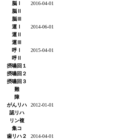
脳Ⅰ
2016-04-01
脳Ⅱ
脳Ⅲ
運Ⅰ
2014-06-01
運Ⅱ
運Ⅲ
呼Ⅰ
2015-04-01
呼Ⅱ
摂嚥回１
摂嚥回２
摂嚥回３
難
障
がんリハ
2012-01-01
認リハ
リン複
集コ
歯リハ２
2014-04-01