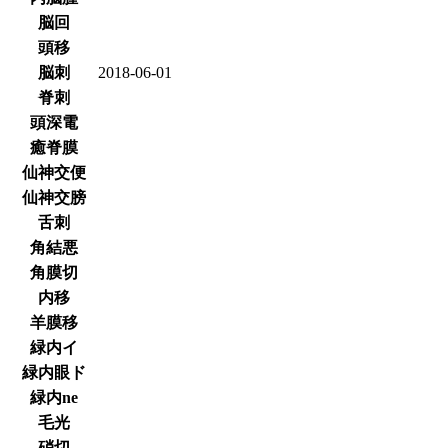
脳回
頭移
脳刺
2018-06-01
脊刺
頭深電
癒脊膜
仙神交便
仙神交膀
舌刺
角結悪
角膜切
内移
羊膜移
緑内イ
緑内眼ド
緑内ne
毛光
硝切