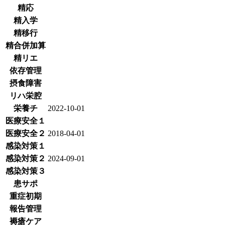
精応
精入学
精移行
精合併加算
精リエ
依存管理
摂食障害
リハ栄腔
栄養チ
2022-10-01
医療安全１
医療安全２
2018-04-01
感染対策１
感染対策２
2024-09-01
感染対策３
患サポ
重症初期
報告管理
褥瘡ケア