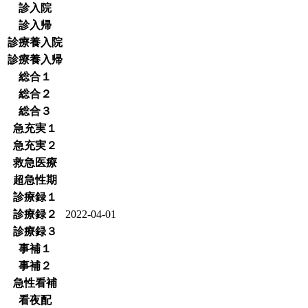
診入院
診入帰
診療養入院
診療養入帰
総合１
総合２
総合３
急充実１
急充実２
救急医療
超急性期
診療録１
診療録２
2022-04-01
診療録３
事補１
事補２
急性看補
看夜配