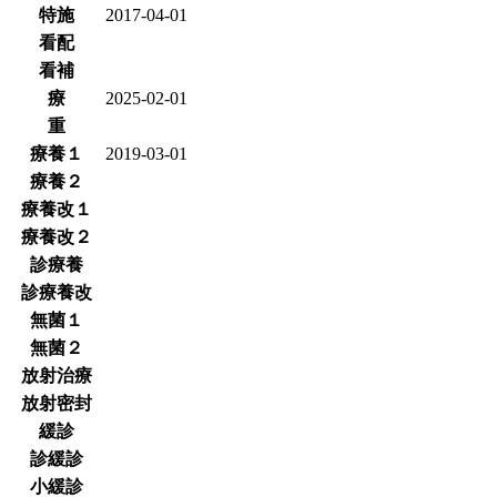
特施
2017-04-01
看配
看補
療
2025-02-01
重
療養１
2019-03-01
療養２
療養改１
療養改２
診療養
診療養改
無菌１
無菌２
放射治療
放射密封
緩診
診緩診
小緩診