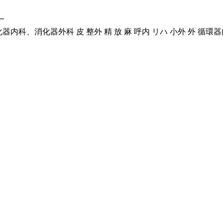
一
内科、消化器外科 皮 整外 精 放 麻 呼内 リハ 小外 外 循環器