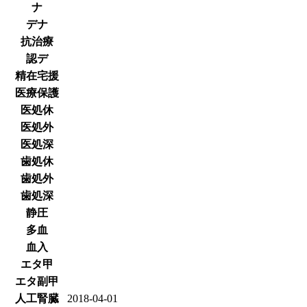
ナ
デナ
抗治療
認デ
精在宅援
医療保護
医処休
医処外
医処深
歯処休
歯処外
歯処深
静圧
多血
血入
エタ甲
エタ副甲
人工腎臓
2018-04-01