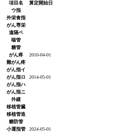
項目名
算定開始日
ウ指
外栄食指
がん専栄
遠隔ペ
喘管
糖管
がん疼
2010-04-01
難がん疼
がん指イ
がん指ロ
2014-05-01
がん指ハ
がん指ニ
外緩
移植管臓
移植管造
糖防管
小運指管
2024-05-01