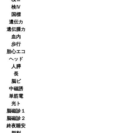
検Ⅳ
国標
遺伝カ
遺伝腫カ
血内
歩行
胎心エコ
ヘッド
人膵
長
脳ビ
中磁誘
単筋電
光ト
脳磁診１
脳磁診２
終夜睡安