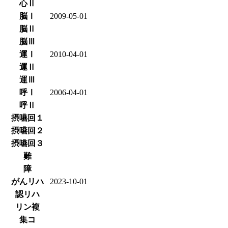
心Ⅱ
脳Ⅰ
2009-05-01
脳Ⅱ
脳Ⅲ
運Ⅰ
2010-04-01
運Ⅱ
運Ⅲ
呼Ⅰ
2006-04-01
呼Ⅱ
摂嚥回１
摂嚥回２
摂嚥回３
難
障
がんリハ
2023-10-01
認リハ
リン複
集コ