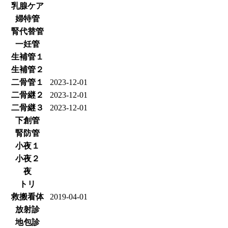
乳腺ケア
婦特管
腎代替管
一妊管
生補管１
生補管２
二骨管１
2023-12-01
二骨継２
2023-12-01
二骨継３
2023-12-01
下創管
腎防管
小夜１
小夜２
夜
トリ
救搬看体
2019-04-01
放射診
地包診