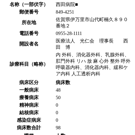
名称（一部伏字）
西田病院■
郵便番号
849-4251
佐賀県伊万里市山代町楠久８９０
所在地
番地２
電話番号
0955-28-1111
医療法人 光仁会 理事長 西
開設者名
田 博
内 外科、消化器外科、乳腺外科、
肛門外科 リハ 放 麻 心外 整外 呼外
診療科目（略称）
呼吸器内科、消化器内科、緩和ケ
ア内科 人工透析内科
病床区分
病床数
一般病床
48
療養病床
50
精神病床
0
結核病床
0
感染症病床
0
病床数合計
98