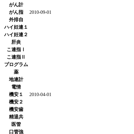
がん計
がん指
2010-09-01
外排自
ハイ妊連１
ハイ妊連２
肝炎
こ連指Ⅰ
こ連指Ⅱ
プログラム
薬
地連計
電情
機安１
2010-04-01
機安２
機安歯
精退共
医管
口管強