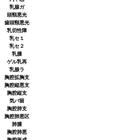
乳腺ガ
頭頸悪光
歯頭頸悪光
乳切性障
乳セ１
乳セ２
乳腫
ゲル乳再
乳腺ラ
胸腔拡胸支
胸腔縦悪支
胸腔縦支
気バ留
胸腔肺支
胸腔肺悪区
肺腫
胸腔肺悪
胸腔形成