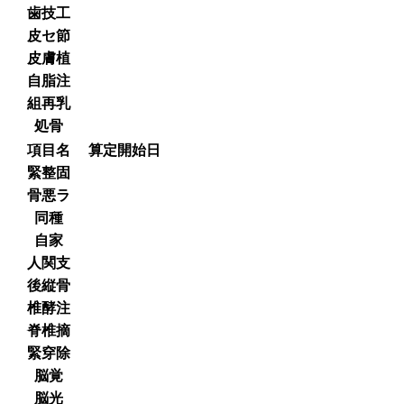
歯技工
皮セ節
皮膚植
自脂注
組再乳
処骨
項目名
算定開始日
緊整固
骨悪ラ
同種
自家
人関支
後縦骨
椎酵注
脊椎摘
緊穿除
脳覚
脳光