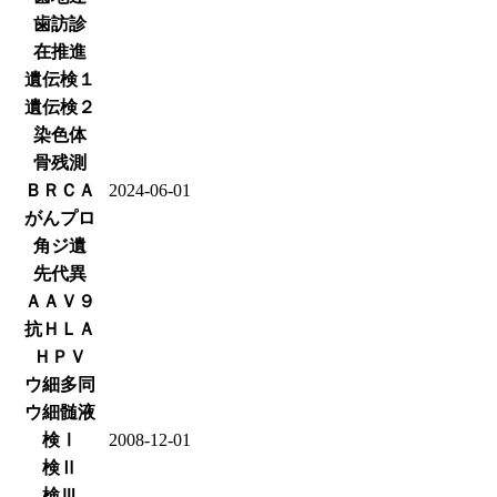
歯訪診
在推進
遺伝検１
遺伝検２
染色体
骨残測
ＢＲＣＡ
2024-06-01
がんプロ
角ジ遺
先代異
ＡＡＶ９
抗ＨＬＡ
ＨＰＶ
ウ細多同
ウ細髄液
検Ⅰ
2008-12-01
検Ⅱ
検Ⅲ