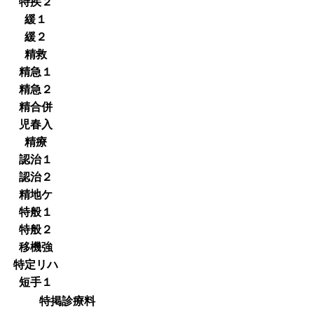
特疾２
緩１
緩２
精救
精急１
精急２
精合併
児春入
精療
認治１
認治２
精地ケ
特般１
特般２
移機強
特定リハ
短手１
特掲診療料