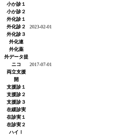
小か診１
小か診２
外化診１
外化診２
2023-02-01
外化診３
外化連
外化薬
外データ提
ニコ
2017-07-01
両立支援
開
支援診１
支援診２
支援診３
在緩診実
在診実１
在診実２
ハイⅠ