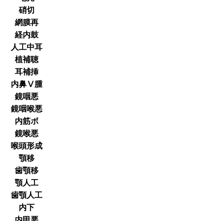
硝切
網膜再
経内鼓
人工中耳
植補聴
耳補挿
内鼻Ⅴ腫
鏡咽悪
鏡咽喉悪
内筋ボ
鏡喉悪
喉頭形成
顎移
歯顎移
顎人工
歯顎人工
内下
内甲悪