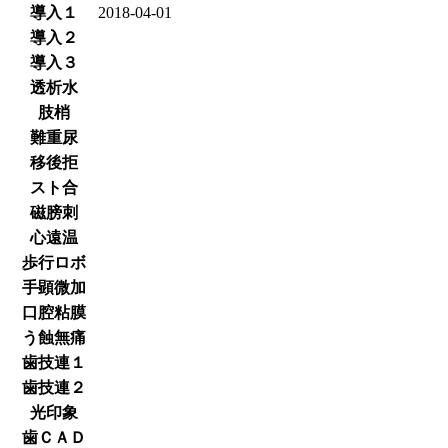
導入１
2018-04-01
導入２
導入３
透析水
肢梢
難重尿
移後拒
スト合
磁膀刺
心遠温
歩行ロボ
手顕微加
口腔粘膜
う蝕無痛
歯技連１
歯技連２
光印象
歯ＣＡＤ