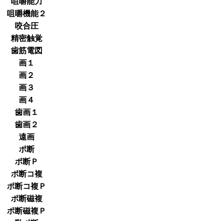
咀嚼能力
咀嚼機能２
咬合圧
精密触覚
歯筋電図
画１
画２
画３
画４
歯画１
歯画２
遠画
ポ断
ポ断Ｐ
ポ断コ複
ポ断コ複Ｐ
ポ断磁複
ポ断磁複Ｐ