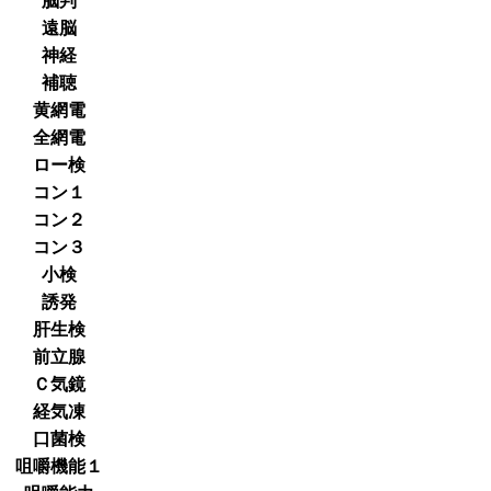
脳判
遠脳
神経
補聴
黄網電
全網電
ロー検
コン１
コン２
コン３
小検
誘発
肝生検
前立腺
Ｃ気鏡
経気凍
口菌検
咀嚼機能１