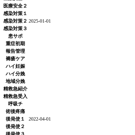
医療安全２
感染対策１
感染対策２
2025-01-01
感染対策３
患サポ
重症初期
報告管理
褥瘡ケア
ハイ妊娠
ハイ分娩
地域分娩
精救急紹介
精救急受入
呼吸チ
術後疼痛
後発使１
2022-04-01
後発使２
後発使３