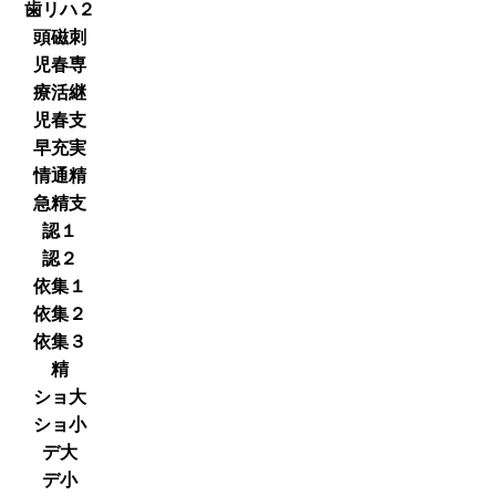
歯リハ２
頭磁刺
児春専
療活継
児春支
早充実
情通精
急精支
認１
認２
依集１
依集２
依集３
精
ショ大
ショ小
デ大
デ小