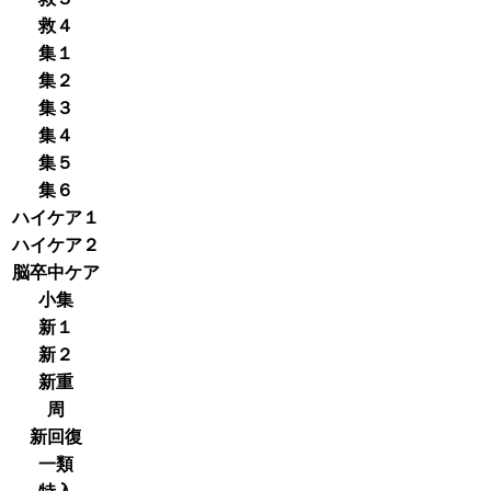
救４
集１
集２
集３
集４
集５
集６
ハイケア１
ハイケア２
脳卒中ケア
小集
新１
新２
新重
周
新回復
一類