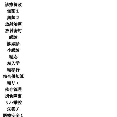
診療養改
無菌１
無菌２
放射治療
放射密封
緩診
診緩診
小緩診
精応
精入学
精移行
精合併加算
精リエ
依存管理
摂食障害
リハ栄腔
栄養チ
医療安全１