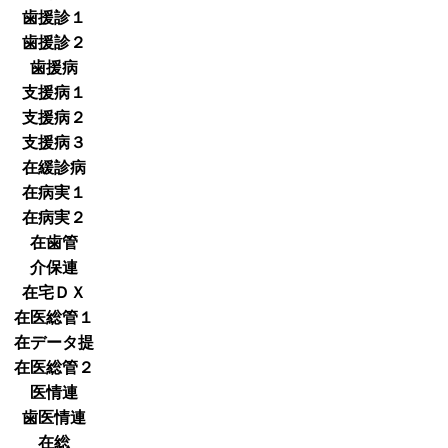
歯援診１
歯援診２
歯援病
支援病１
支援病２
支援病３
在緩診病
在病実１
在病実２
在歯管
介保連
在宅ＤＸ
在医総管１
在データ提
在医総管２
医情連
歯医情連
在総