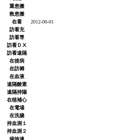
重患搬
救患搬
在看
2012-06-01
訪看充
訪看専
訪看ＤⅩ
訪看遠隔
在後病
在訪褥
在血液
遠隔酸素
遠隔持陽
在植補心
在電場
在洗腸
持血測１
持血測２
歯地連