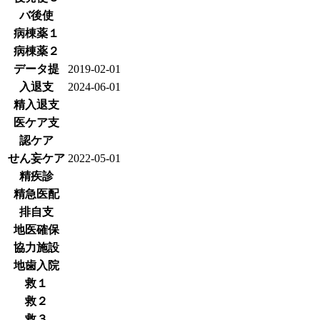
バ後使
病棟薬１
病棟薬２
データ提
2019-02-01
入退支
2024-06-01
精入退支
医ケア支
認ケア
せん妄ケア
2022-05-01
精疾診
精急医配
排自支
地医確保
協力施設
地歯入院
救１
救２
救３