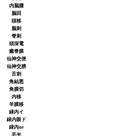
内脳腫
脳回
頭移
脳刺
脊刺
頭深電
癒脊膜
仙神交便
仙神交膀
舌刺
角結悪
角膜切
内移
羊膜移
緑内イ
緑内眼ド
緑内ne
毛光