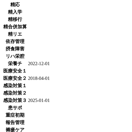
精応
精入学
精移行
精合併加算
精リエ
依存管理
摂食障害
リハ栄腔
栄養チ
2022-12-01
医療安全１
医療安全２
2018-04-01
感染対策１
感染対策２
感染対策３
2025-01-01
患サポ
重症初期
報告管理
褥瘡ケア