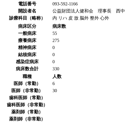
電話番号
093-592-1166
開設者名
公益財団法人健和会 理事長 西中
診療科目（略称）
内 リハ 皮 放 脳外 整外 心外
病床区分
病床数
一般病床
55
療養病床
275
精神病床
0
結核病床
0
感染症病床
0
病床数合計
330
職種
人数
医師（常勤）
6
医師（非常勤）
30
歯科医師（常勤）
歯科医師（非常勤）
薬剤師（常勤）
薬剤師（非常勤）