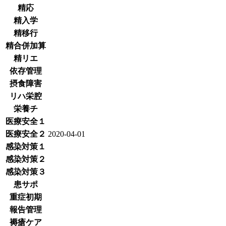
精応
精入学
精移行
精合併加算
精リエ
依存管理
摂食障害
リハ栄腔
栄養チ
医療安全１
医療安全２
2020-04-01
感染対策１
感染対策２
感染対策３
患サポ
重症初期
報告管理
褥瘡ケア