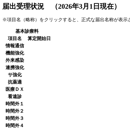
届出受理状況 （2026年3月1日現在）
※項目名（略称）をクリックすると、正式な届出名称が表
基本診療料
項目名
算定開始日
情報通信
機能強化
外来感染
連携強化
サ強化
抗薬適
医療ＤＸ
看遠診
時間外１
時間外２
時間外３
時間外４