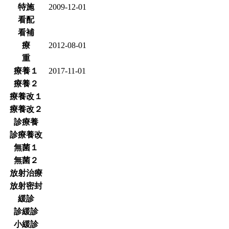
特施
2009-12-01
看配
看補
療
2012-08-01
重
療養１
2017-11-01
療養２
療養改１
療養改２
診療養
診療養改
無菌１
無菌２
放射治療
放射密封
緩診
診緩診
小緩診