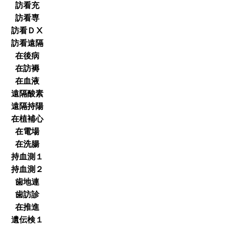
訪看充
訪看専
訪看ＤⅩ
訪看遠隔
在後病
在訪褥
在血液
遠隔酸素
遠隔持陽
在植補心
在電場
在洗腸
持血測１
持血測２
歯地連
歯訪診
在推進
遺伝検１