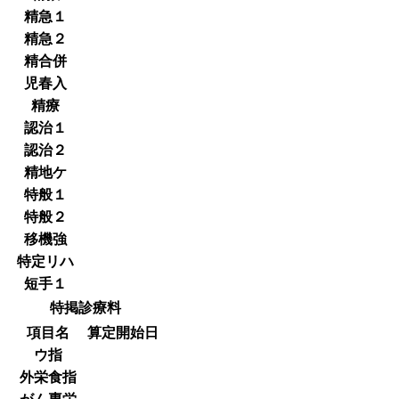
精急１
精急２
精合併
児春入
精療
認治１
認治２
精地ケ
特般１
特般２
移機強
特定リハ
短手１
特掲診療料
項目名
算定開始日
ウ指
外栄食指