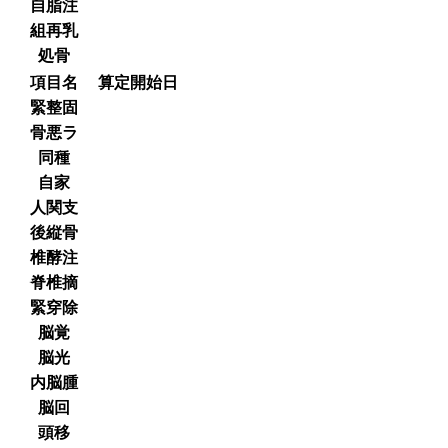
自脂注
組再乳
処骨
項目名
算定開始日
緊整固
骨悪ラ
同種
自家
人関支
後縦骨
椎酵注
脊椎摘
緊穿除
脳覚
脳光
内脳腫
脳回
頭移