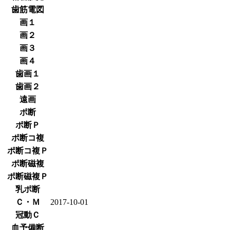
歯筋電図
画１
画２
画３
画４
歯画１
歯画２
遠画
ポ断
ポ断Ｐ
ポ断コ複
ポ断コ複Ｐ
ポ断磁複
ポ断磁複Ｐ
乳ポ断
Ｃ・Ｍ
2017-10-01
冠動Ｃ
血予備断