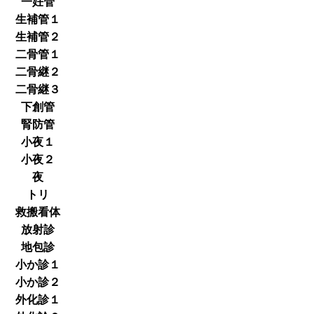
一妊管
生補管１
生補管２
二骨管１
二骨継２
二骨継３
下創管
腎防管
小夜１
小夜２
夜
トリ
救搬看体
放射診
地包診
小か診１
小か診２
外化診１