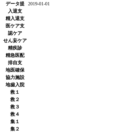
データ提
2019-01-01
入退支
精入退支
医ケア支
認ケア
せん妄ケア
精疾診
精急医配
排自支
地医確保
協力施設
地歯入院
救１
救２
救３
救４
集１
集２