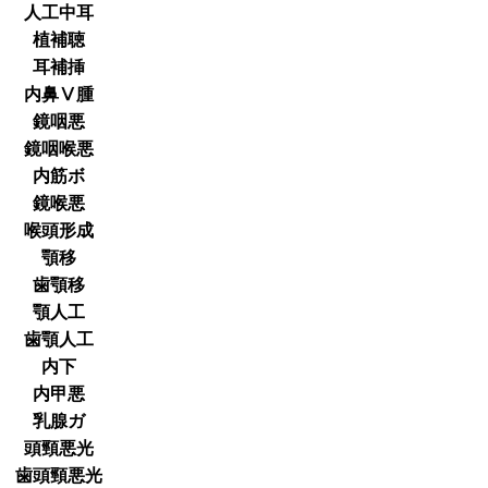
人工中耳
植補聴
耳補挿
内鼻Ⅴ腫
鏡咽悪
鏡咽喉悪
内筋ボ
鏡喉悪
喉頭形成
顎移
歯顎移
顎人工
歯顎人工
内下
内甲悪
乳腺ガ
頭頸悪光
歯頭頸悪光