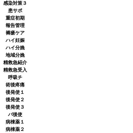
感染対策３
患サポ
重症初期
報告管理
褥瘡ケア
ハイ妊娠
ハイ分娩
地域分娩
精救急紹介
精救急受入
呼吸チ
術後疼痛
後発使１
後発使２
後発使３
バ後使
病棟薬１
病棟薬２