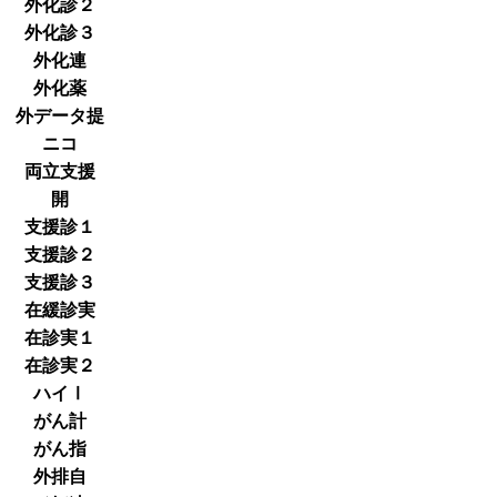
外化診２
外化診３
外化連
外化薬
外データ提
ニコ
両立支援
開
支援診１
支援診２
支援診３
在緩診実
在診実１
在診実２
ハイⅠ
がん計
がん指
外排自