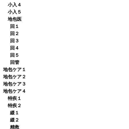
小入４
小入５
地包医
回１
回２
回３
回４
回５
回管
地包ケア１
地包ケア２
地包ケア３
地包ケア４
特疾１
特疾２
緩１
緩２
精救