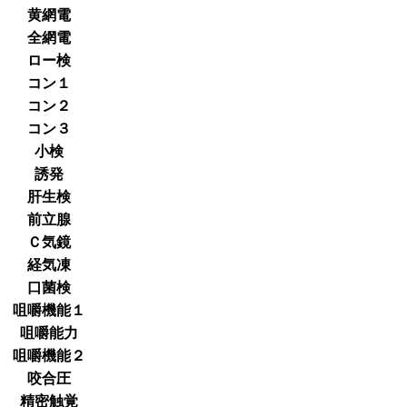
黄網電
全網電
ロー検
コン１
コン２
コン３
小検
誘発
肝生検
前立腺
Ｃ気鏡
経気凍
口菌検
咀嚼機能１
咀嚼能力
咀嚼機能２
咬合圧
精密触覚