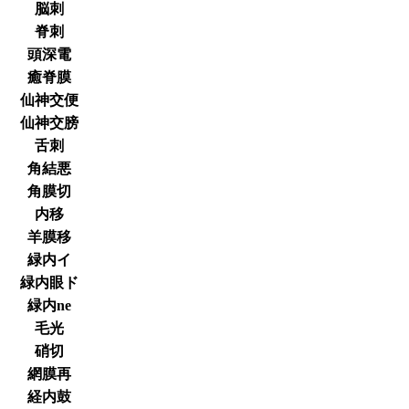
脳刺
脊刺
頭深電
癒脊膜
仙神交便
仙神交膀
舌刺
角結悪
角膜切
内移
羊膜移
緑内イ
緑内眼ド
緑内ne
毛光
硝切
網膜再
経内鼓