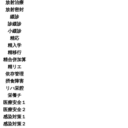
放射治療
放射密封
緩診
診緩診
小緩診
精応
精入学
精移行
精合併加算
精リエ
依存管理
摂食障害
リハ栄腔
栄養チ
医療安全１
医療安全２
感染対策１
感染対策２