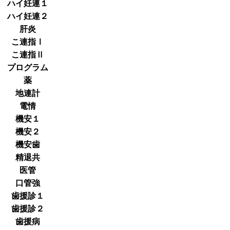
ハイ妊連１
ハイ妊連２
肝炎
こ連指Ⅰ
こ連指Ⅱ
プログラム
薬
地連計
電情
機安１
機安２
機安歯
精退共
医管
口管強
歯援診１
歯援診２
歯援病