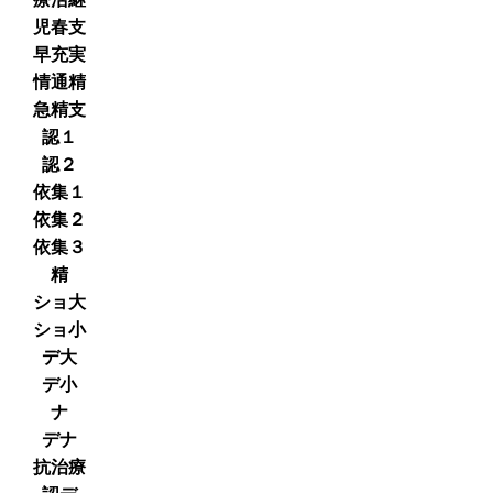
児春支
早充実
情通精
急精支
認１
認２
依集１
依集２
依集３
精
ショ大
ショ小
デ大
デ小
ナ
デナ
抗治療