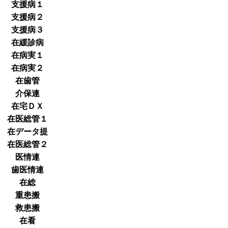
支援病１
支援病２
支援病３
在緩診病
在病実１
在病実２
在歯管
介保連
在宅ＤＸ
在医総管１
在データ提
在医総管２
医情連
歯医情連
在総
重患搬
救患搬
在看