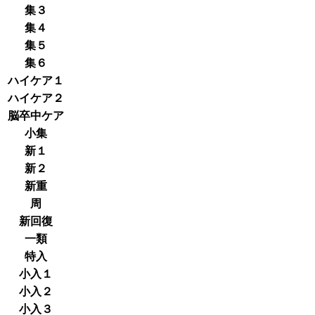
集３
集４
集５
集６
ハイケア１
ハイケア２
脳卒中ケア
小集
新１
新２
新重
周
新回復
一類
特入
小入１
小入２
小入３