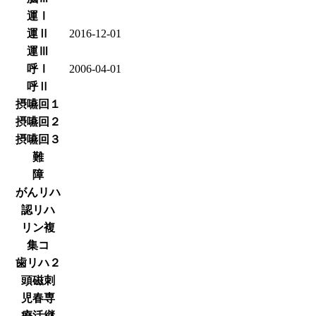
運Ⅰ
運Ⅱ
2016-12-01
運Ⅲ
呼Ⅰ
2006-04-01
呼Ⅱ
摂嚥回１
摂嚥回２
摂嚥回３
難
障
がんリハ
認リハ
リン複
集コ
歯リハ２
頭磁刺
児春専
療活継