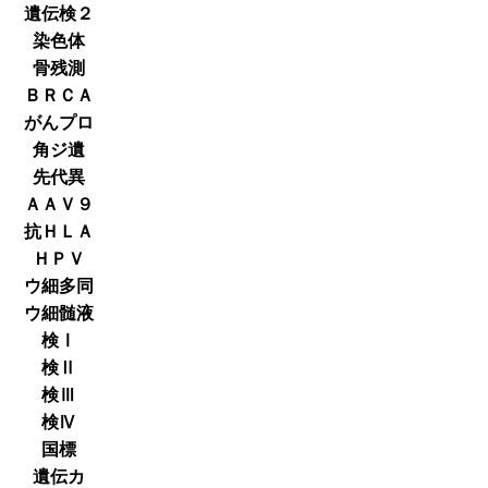
遺伝検２
染色体
骨残測
ＢＲＣＡ
がんプロ
角ジ遺
先代異
ＡＡＶ９
抗ＨＬＡ
ＨＰＶ
ウ細多同
ウ細髄液
検Ⅰ
検Ⅱ
検Ⅲ
検Ⅳ
国標
遺伝カ