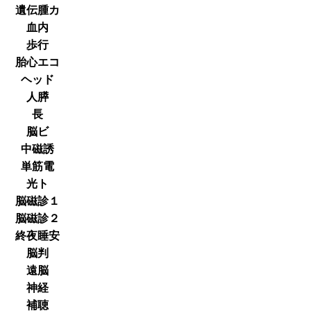
遺伝腫カ
血内
歩行
胎心エコ
ヘッド
人膵
長
脳ビ
中磁誘
単筋電
光ト
脳磁診１
脳磁診２
終夜睡安
脳判
遠脳
神経
補聴