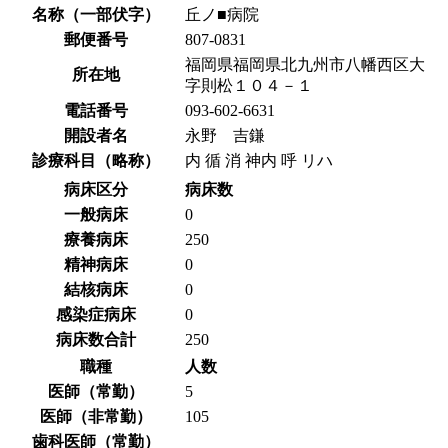
名称（一部伏字）
丘ノ■病院
郵便番号
807-0831
福岡県福岡県北九州市八幡西区大
所在地
字則松１０４－１
電話番号
093-602-6631
開設者名
永野 吉鎌
診療科目（略称）
内 循 消 神内 呼 リハ
病床区分
病床数
一般病床
0
療養病床
250
精神病床
0
結核病床
0
感染症病床
0
病床数合計
250
職種
人数
医師（常勤）
5
医師（非常勤）
105
歯科医師（常勤）