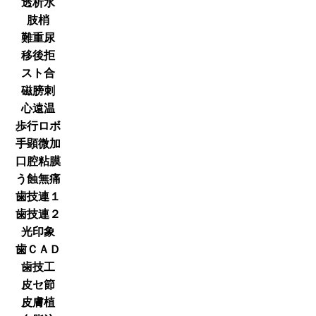
透析水
肢梢
難重尿
移後拒
スト合
磁膀刺
心遠温
歩行ロボ
手顕微加
口腔粘膜
う蝕無痛
歯技連１
歯技連２
光印象
歯ＣＡＤ
歯技工
皮セ節
皮膚植