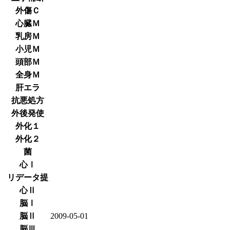
外傷Ｃ
心臓Ｍ
乳房Ｍ
小児Ｍ
頭部Ｍ
全身Ｍ
肝エラ
抗悪処方
外後発使
外化１
外化２
菌
心Ⅰ
リデータ提
心Ⅱ
脳Ⅰ
脳Ⅱ
2009-05-01
脳Ⅲ