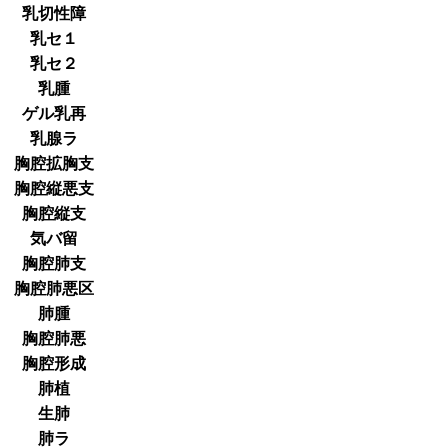
乳切性障
乳セ１
乳セ２
乳腫
ゲル乳再
乳腺ラ
胸腔拡胸支
胸腔縦悪支
胸腔縦支
気バ留
胸腔肺支
胸腔肺悪区
肺腫
胸腔肺悪
胸腔形成
肺植
生肺
肺ラ