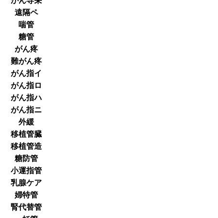
がん専栄
遠隔ペ
喘管
糖管
がん疼
難がん疼
がん指イ
がん指ロ
がん指ハ
がん指ニ
外緩
移植管臓
移植管造
糖防管
小運指管
乳腺ケア
婦特管
腎代替管