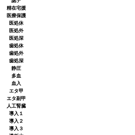
認デ
精在宅援
医療保護
医処休
医処外
医処深
歯処休
歯処外
歯処深
静圧
多血
血入
エタ甲
エタ副甲
人工腎臓
導入１
導入２
導入３