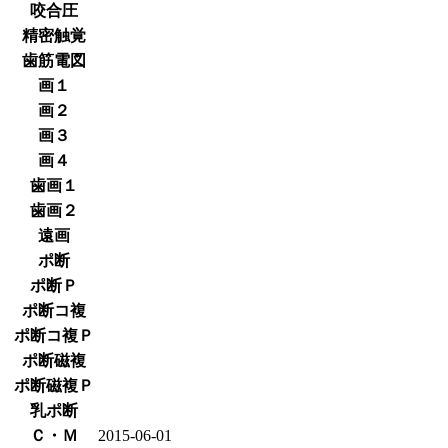
咬合圧
精密触覚
歯筋電図
画１
画２
画３
画４
歯画１
歯画２
遠画
ポ断
ポ断Ｐ
ポ断コ複
ポ断コ複Ｐ
ポ断磁複
ポ断磁複Ｐ
乳ポ断
Ｃ・Ｍ
2015-06-01