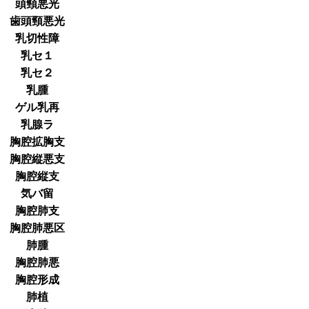
頭頸悪光
歯頭頸悪光
乳切性障
乳セ１
乳セ２
乳腫
ゲル乳再
乳腺ラ
胸腔拡胸支
胸腔縦悪支
胸腔縦支
気バ留
胸腔肺支
胸腔肺悪区
肺腫
胸腔肺悪
胸腔形成
肺植