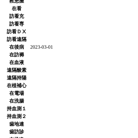
救患搬
在看
訪看充
訪看専
訪看ＤⅩ
訪看遠隔
在後病
2023-03-01
在訪褥
在血液
遠隔酸素
遠隔持陽
在植補心
在電場
在洗腸
持血測１
持血測２
歯地連
歯訪診