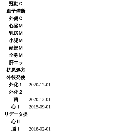
冠動Ｃ
血予備断
外傷Ｃ
心臓Ｍ
乳房Ｍ
小児Ｍ
頭部Ｍ
全身Ｍ
肝エラ
抗悪処方
外後発使
外化１
2020-12-01
外化２
菌
2020-12-01
心Ⅰ
2015-09-01
リデータ提
心Ⅱ
脳Ⅰ
2018-02-01