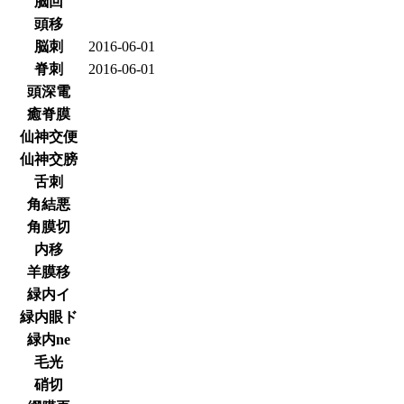
脳回
頭移
脳刺
2016-06-01
脊刺
2016-06-01
頭深電
癒脊膜
仙神交便
仙神交膀
舌刺
角結悪
角膜切
内移
羊膜移
緑内イ
緑内眼ド
緑内ne
毛光
硝切