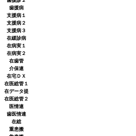
歯援診２
歯援病
支援病１
支援病２
支援病３
在緩診病
在病実１
在病実２
在歯管
介保連
在宅ＤＸ
在医総管１
在データ提
在医総管２
医情連
歯医情連
在総
重患搬