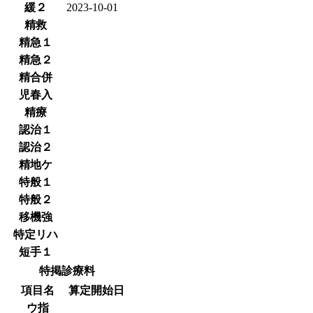
緩２
2023-10-01
精救
精急１
精急２
精合併
児春入
精療
認治１
認治２
精地ケ
特般１
特般２
移機強
特定リハ
短手１
特掲診療料
項目名
算定開始日
ウ指