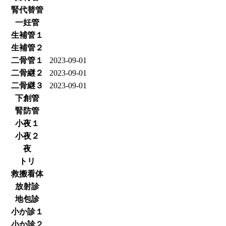
腎代替管
一妊管
生補管１
生補管２
二骨管１
2023-09-01
二骨継２
2023-09-01
二骨継３
2023-09-01
下創管
腎防管
小夜１
小夜２
夜
トリ
救搬看体
放射診
地包診
小か診１
小か診２