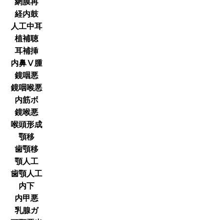
網膜再
経内鼓
人工中耳
植補聴
耳補挿
内鼻Ⅴ腫
鏡咽悪
鏡咽喉悪
内筋ボ
鏡喉悪
喉頭形成
顎移
歯顎移
顎人工
歯顎人工
内下
内甲悪
乳腺ガ