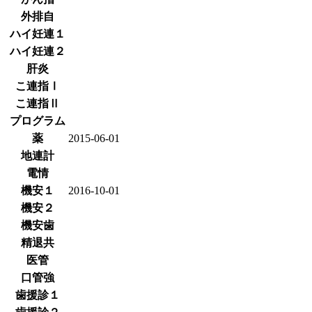
外排自
ハイ妊連１
ハイ妊連２
肝炎
こ連指Ⅰ
こ連指Ⅱ
プログラム
薬
2015-06-01
地連計
電情
機安１
2016-10-01
機安２
機安歯
精退共
医管
口管強
歯援診１