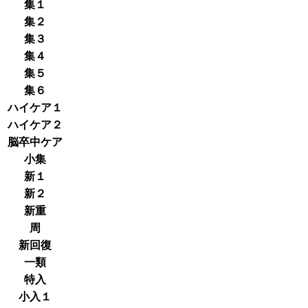
集１
集２
集３
集４
集５
集６
ハイケア１
ハイケア２
脳卒中ケア
小集
新１
新２
新重
周
新回復
一類
特入
小入１