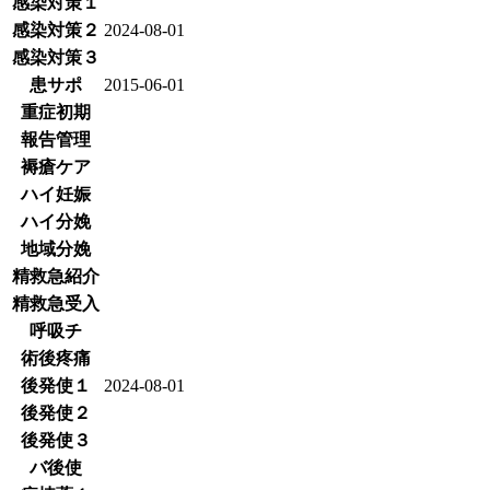
感染対策１
感染対策２
2024-08-01
感染対策３
患サポ
2015-06-01
重症初期
報告管理
褥瘡ケア
ハイ妊娠
ハイ分娩
地域分娩
精救急紹介
精救急受入
呼吸チ
術後疼痛
後発使１
2024-08-01
後発使２
後発使３
バ後使