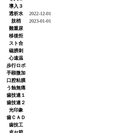
導入３
透析水
2022-12-01
肢梢
2023-01-01
難重尿
移後拒
スト合
磁膀刺
心遠温
歩行ロボ
手顕微加
口腔粘膜
う蝕無痛
歯技連１
歯技連２
光印象
歯ＣＡＤ
歯技工
皮セ節