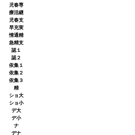
児春専
療活継
児春支
早充実
情通精
急精支
認１
認２
依集１
依集２
依集３
精
ショ大
ショ小
デ大
デ小
ナ
デナ