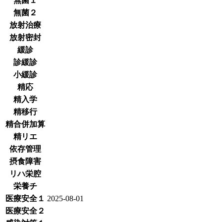
無菌１
無菌２
放射治療
放射密封
緩診
診緩診
小緩診
精応
精入学
精移行
精合併加算
精リエ
依存管理
摂食障害
リハ栄腔
栄養チ
医療安全１
2025-08-01
医療安全２