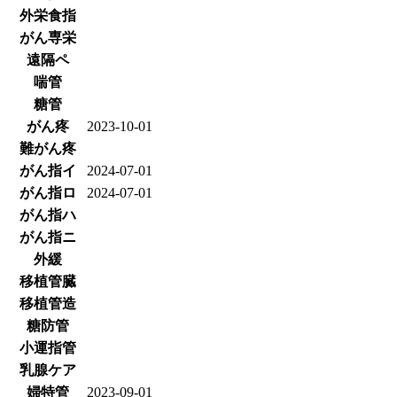
外栄食指
がん専栄
遠隔ペ
喘管
糖管
がん疼
2023-10-01
難がん疼
がん指イ
2024-07-01
がん指ロ
2024-07-01
がん指ハ
がん指ニ
外緩
移植管臓
移植管造
糖防管
小運指管
乳腺ケア
婦特管
2023-09-01