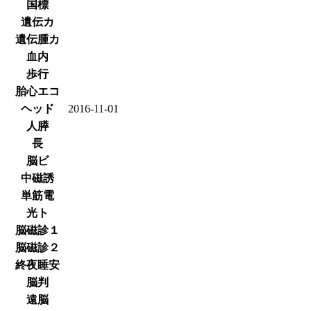
国標
遺伝カ
遺伝腫カ
血内
歩行
胎心エコ
ヘッド
2016-11-01
人膵
長
脳ビ
中磁誘
単筋電
光ト
脳磁診１
脳磁診２
終夜睡安
脳判
遠脳