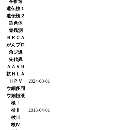
在推進
遺伝検１
遺伝検２
染色体
骨残測
ＢＲＣＡ
がんプロ
角ジ遺
先代異
ＡＡＶ９
抗ＨＬＡ
ＨＰＶ
2024-03-01
ウ細多同
ウ細髄液
検Ⅰ
検Ⅱ
2016-04-01
検Ⅲ
検Ⅳ