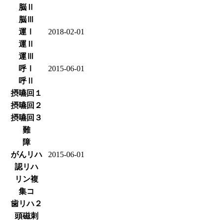
脳Ⅱ
脳Ⅲ
運Ⅰ
2018-02-01
運Ⅱ
運Ⅲ
呼Ⅰ
2015-06-01
呼Ⅱ
摂嚥回１
摂嚥回２
摂嚥回３
難
障
がんリハ
2015-06-01
認リハ
リン複
集コ
歯リハ２
頭磁刺