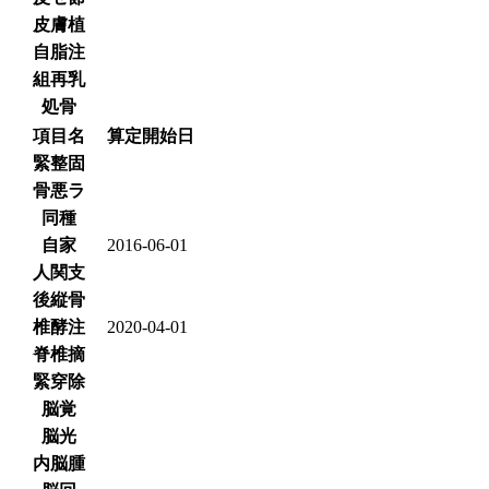
皮膚植
自脂注
組再乳
処骨
項目名
算定開始日
緊整固
骨悪ラ
同種
自家
2016-06-01
人関支
後縦骨
椎酵注
2020-04-01
脊椎摘
緊穿除
脳覚
脳光
内脳腫