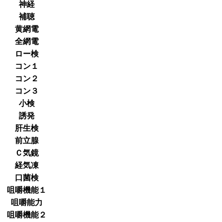
神経
補聴
黄網電
全網電
ロー検
コン１
コン２
コン３
小検
誘発
肝生検
前立腺
Ｃ気鏡
経気凍
口菌検
咀嚼機能１
咀嚼能力
咀嚼機能２