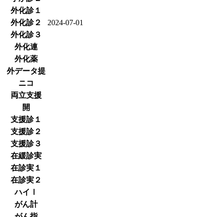
外化診１
外化診２
2024-07-01
外化診３
外化連
外化薬
外データ提
ニコ
両立支援
開
支援診１
支援診２
支援診３
在緩診実
在診実１
在診実２
ハイⅠ
がん計
がん指