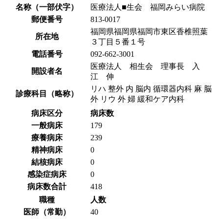
名称（一部伏字）
医療法人■生会 福岡みらい病院
郵便番号
813-0017
福岡県福岡県福岡市東区香椎照葉
所在地
３丁目５番１号
電話番号
092-662-3001
医療法人 相生会 理事長 入
開設者名
江 伸
リハ 整外 内 脳内 循環器内科 麻 脳
診療科目（略称）
外 リウ 外 婦 緩和ケア内科
病床区分
病床数
一般病床
179
療養病床
239
精神病床
0
結核病床
0
感染症病床
0
病床数合計
418
職種
人数
医師（常勤）
40