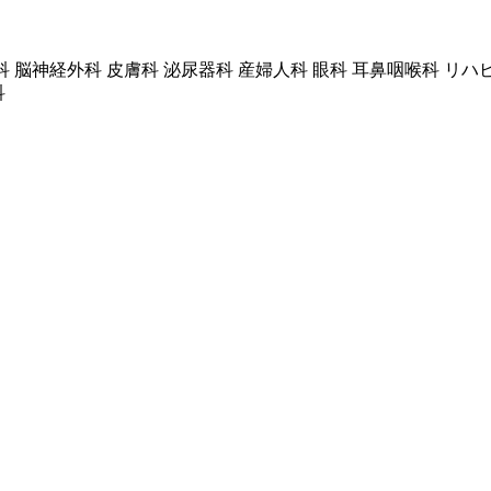
科 脳神経外科 皮膚科 泌尿器科 産婦人科 眼科 耳鼻咽喉科 リ
科