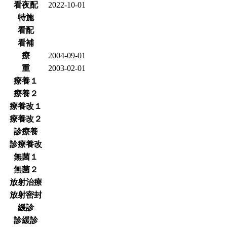
看夜配
2022-10-01
特施
看配
看補
療
2004-09-01
重
2003-02-01
療養１
療養２
療養改１
療養改２
診療養
診療養改
無菌１
無菌２
放射治療
放射密封
緩診
診緩診