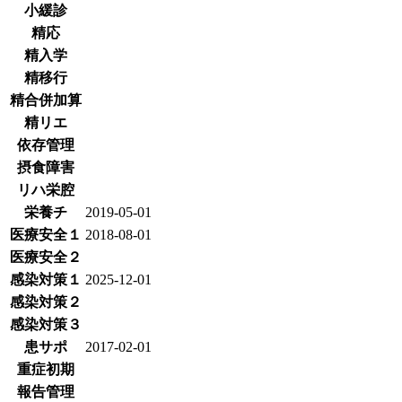
小緩診
精応
精入学
精移行
精合併加算
精リエ
依存管理
摂食障害
リハ栄腔
栄養チ
2019-05-01
医療安全１
2018-08-01
医療安全２
感染対策１
2025-12-01
感染対策２
感染対策３
患サポ
2017-02-01
重症初期
報告管理