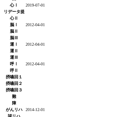
心Ⅰ
2019-07-01
リデータ提
心Ⅱ
脳Ⅰ
2012-04-01
脳Ⅱ
脳Ⅲ
運Ⅰ
2012-04-01
運Ⅱ
運Ⅲ
呼Ⅰ
2012-04-01
呼Ⅱ
摂嚥回１
摂嚥回２
摂嚥回３
難
障
がんリハ
2014-12-01
認リハ