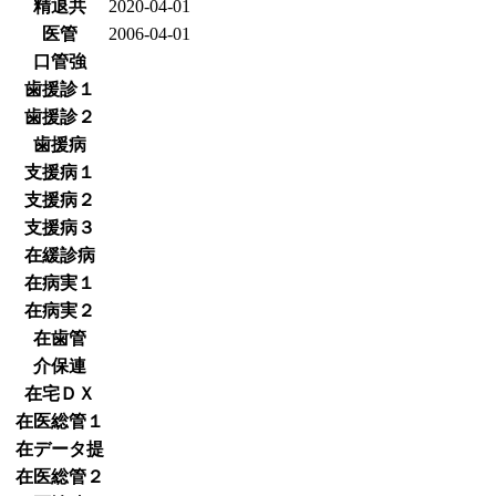
精退共
2020-04-01
医管
2006-04-01
口管強
歯援診１
歯援診２
歯援病
支援病１
支援病２
支援病３
在緩診病
在病実１
在病実２
在歯管
介保連
在宅ＤＸ
在医総管１
在データ提
在医総管２