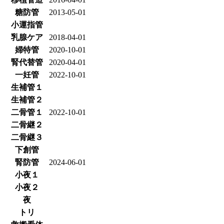
糖防管
2013-05-01
小運指管
乳腺ケア
2018-04-01
婦特管
2020-10-01
腎代替管
2020-04-01
一妊管
2022-10-01
生補管１
生補管２
二骨管１
2022-10-01
二骨継２
二骨継３
下創管
腎防管
2024-06-01
小夜１
小夜２
夜
トリ