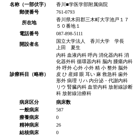
名称（一部伏字）
香川■学医学部附属病院
郵便番号
761-0793
香川県木田郡三木町大字池戸１７
所在地
５０番地１
電話番号
087-898-5111
国立大学法人 香川大学 学長
開設者名
上田 夏生
内科 血液内科 呼内 消化器内科 消
化器外科 循環器内科 脳内 腫瘍内科
外 呼外 心外 小外 精 小 整外 脳外
診療科目（略称）
皮 ひ 産婦 眼 耳い 麻 救急科 歯外
形外 病理 リハ 内分泌・代謝内科
リウ 腎臓内科 血管内科 放射線診断
科 放射線治療科
病床区分
病床数
一般病床
587
療養病床
0
精神病床
26
結核病床
0