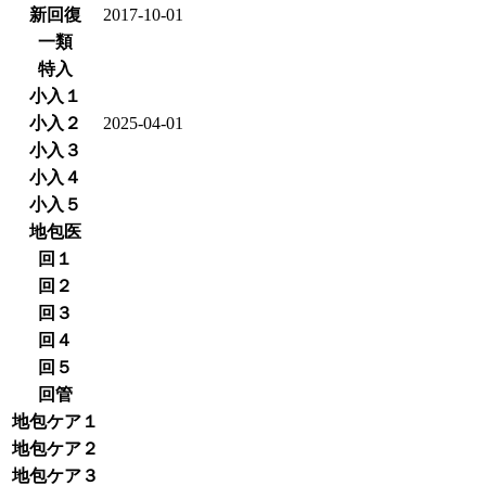
新回復
2017-10-01
一類
特入
小入１
小入２
2025-04-01
小入３
小入４
小入５
地包医
回１
回２
回３
回４
回５
回管
地包ケア１
地包ケア２
地包ケア３