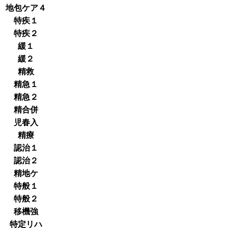
地包ケア４
特疾１
特疾２
緩１
緩２
精救
精急１
精急２
精合併
児春入
精療
認治１
認治２
精地ケ
特般１
特般２
移機強
特定リハ