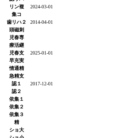
リン複
2024-03-01
集コ
歯リハ２
2014-04-01
頭磁刺
児春専
療活継
児春支
2025-01-01
早充実
情通精
急精支
認１
2017-12-01
認２
依集１
依集２
依集３
精
ショ大
ショ小