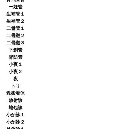
一妊管
生補管１
生補管２
二骨管１
二骨継２
二骨継３
下創管
腎防管
小夜１
小夜２
夜
トリ
救搬看体
放射診
地包診
小か診１
小か診２