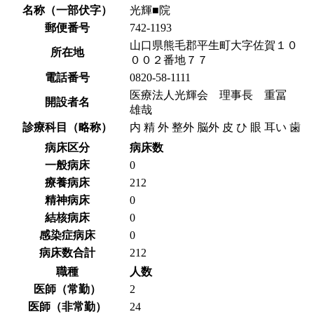
名称（一部伏字）
光輝■院
郵便番号
742-1193
山口県熊毛郡平生町大字佐賀１０
所在地
００２番地７７
電話番号
0820-58-1111
医療法人光輝会 理事長 重冨
開設者名
雄哉
診療科目（略称）
内 精 外 整外 脳外 皮 ひ 眼 耳い 歯
病床区分
病床数
一般病床
0
療養病床
212
精神病床
0
結核病床
0
感染症病床
0
病床数合計
212
職種
人数
医師（常勤）
2
医師（非常勤）
24