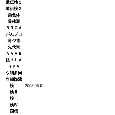
遺伝検１
遺伝検２
染色体
骨残測
ＢＲＣＡ
がんプロ
角ジ遺
先代異
ＡＡＶ９
抗ＨＬＡ
ＨＰＶ
ウ細多同
ウ細髄液
検Ⅰ
2008-06-01
検Ⅱ
検Ⅲ
検Ⅳ
国標