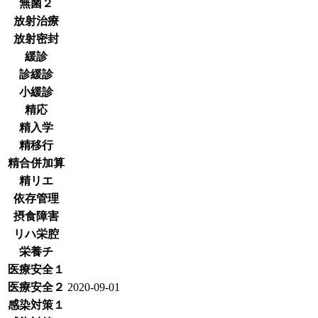
無菌２
放射治療
放射密封
緩診
診緩診
小緩診
精応
精入学
精移行
精合併加算
精リエ
依存管理
摂食障害
リハ栄腔
栄養チ
医療安全１
医療安全２
2020-09-01
感染対策１