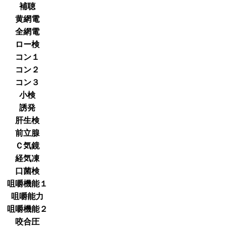
補聴
黄網電
全網電
ロー検
コン１
コン２
コン３
小検
誘発
肝生検
前立腺
Ｃ気鏡
経気凍
口菌検
咀嚼機能１
咀嚼能力
咀嚼機能２
咬合圧