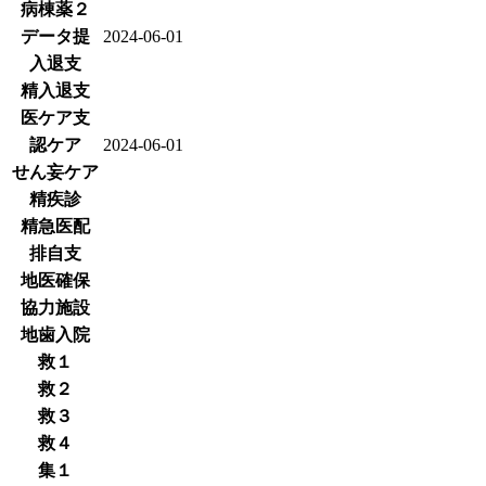
病棟薬２
データ提
2024-06-01
入退支
精入退支
医ケア支
認ケア
2024-06-01
せん妄ケア
精疾診
精急医配
排自支
地医確保
協力施設
地歯入院
救１
救２
救３
救４
集１