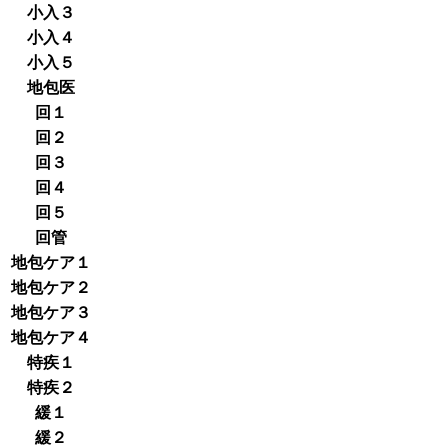
小入３
小入４
小入５
地包医
回１
回２
回３
回４
回５
回管
地包ケア１
地包ケア２
地包ケア３
地包ケア４
特疾１
特疾２
緩１
緩２