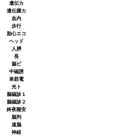
遺伝カ
遺伝腫カ
血内
歩行
胎心エコ
ヘッド
人膵
長
脳ビ
中磁誘
単筋電
光ト
脳磁診１
脳磁診２
終夜睡安
脳判
遠脳
神経