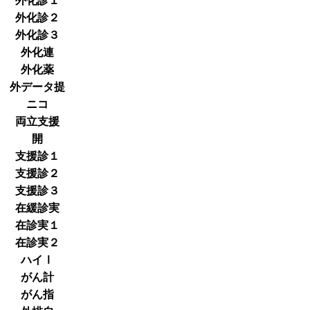
外化診１
外化診２
外化診３
外化連
外化薬
外データ提
ニコ
両立支援
開
支援診１
支援診２
支援診３
在緩診実
在診実１
在診実２
ハイⅠ
がん計
がん指