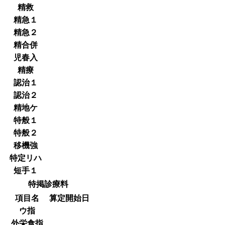
精救
精急１
精急２
精合併
児春入
精療
認治１
認治２
精地ケ
特般１
特般２
移機強
特定リハ
短手１
特掲診療料
項目名
算定開始日
ウ指
外栄食指