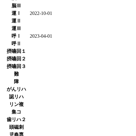
脳Ⅲ
運Ⅰ
2022-10-01
運Ⅱ
運Ⅲ
呼Ⅰ
2023-04-01
呼Ⅱ
摂嚥回１
摂嚥回２
摂嚥回３
難
障
がんリハ
認リハ
リン複
集コ
歯リハ２
頭磁刺
児春専