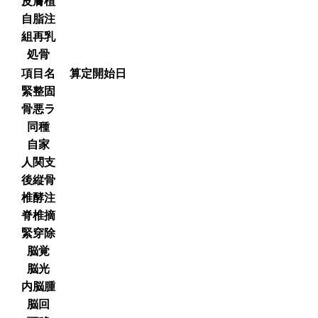
皮膚植
自脂注
組再乳
処骨
項目名
算定開始日
緊整固
骨悪ラ
同種
自家
人関支
後縦骨
椎酵注
脊椎摘
緊穿除
脳覚
脳光
内脳腫
脳回