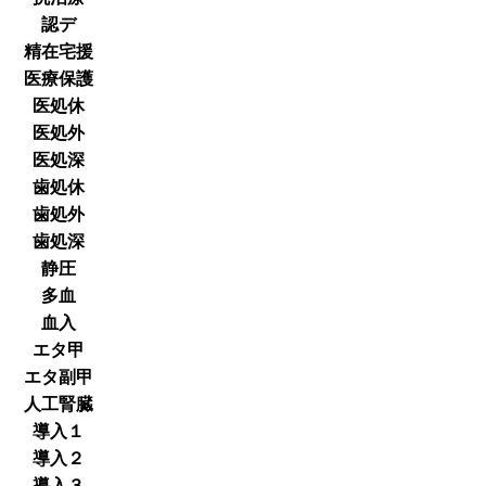
認デ
精在宅援
医療保護
医処休
医処外
医処深
歯処休
歯処外
歯処深
静圧
多血
血入
エタ甲
エタ副甲
人工腎臓
導入１
導入２
導入３