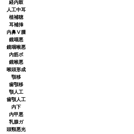
経内鼓
人工中耳
植補聴
耳補挿
内鼻Ⅴ腫
鏡咽悪
鏡咽喉悪
内筋ボ
鏡喉悪
喉頭形成
顎移
歯顎移
顎人工
歯顎人工
内下
内甲悪
乳腺ガ
頭頸悪光