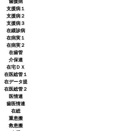
歯援病
支援病１
支援病２
支援病３
在緩診病
在病実１
在病実２
在歯管
介保連
在宅ＤＸ
在医総管１
在データ提
在医総管２
医情連
歯医情連
在総
重患搬
救患搬