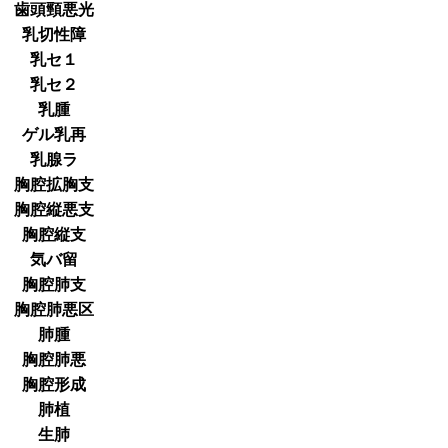
歯頭頸悪光
乳切性障
乳セ１
乳セ２
乳腫
ゲル乳再
乳腺ラ
胸腔拡胸支
胸腔縦悪支
胸腔縦支
気バ留
胸腔肺支
胸腔肺悪区
肺腫
胸腔肺悪
胸腔形成
肺植
生肺