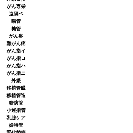
がん専栄
遠隔ペ
喘管
糖管
がん疼
難がん疼
がん指イ
がん指ロ
がん指ハ
がん指ニ
外緩
移植管臓
移植管造
糖防管
小運指管
乳腺ケア
婦特管
腎代替管