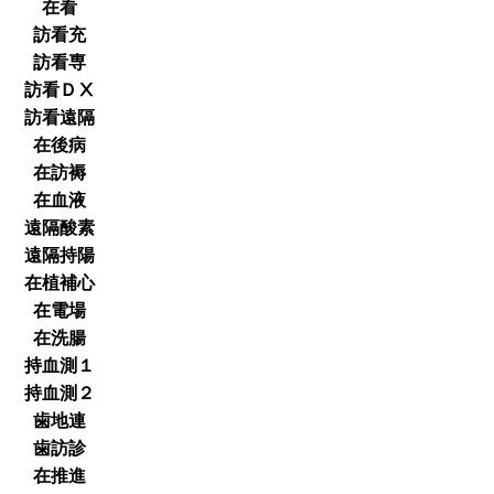
在看
訪看充
訪看専
訪看ＤⅩ
訪看遠隔
在後病
在訪褥
在血液
遠隔酸素
遠隔持陽
在植補心
在電場
在洗腸
持血測１
持血測２
歯地連
歯訪診
在推進