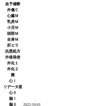
血予備断
外傷Ｃ
心臓Ｍ
乳房Ｍ
小児Ｍ
頭部Ｍ
全身Ｍ
肝エラ
抗悪処方
外後発使
外化１
外化２
菌
心Ⅰ
リデータ提
心Ⅱ
脳Ⅰ
脳Ⅱ
2022-10-01