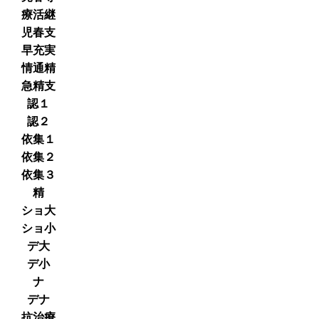
療活継
児春支
早充実
情通精
急精支
認１
認２
依集１
依集２
依集３
精
ショ大
ショ小
デ大
デ小
ナ
デナ
抗治療