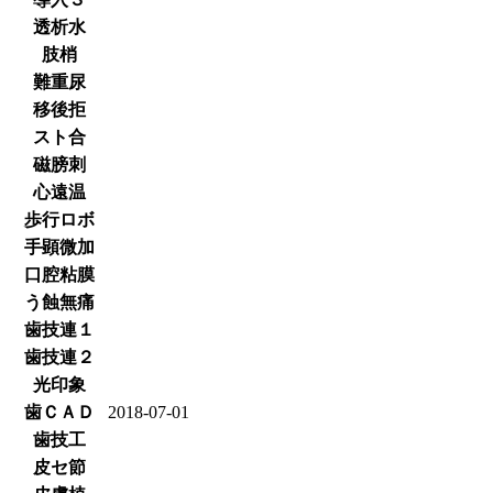
透析水
肢梢
難重尿
移後拒
スト合
磁膀刺
心遠温
歩行ロボ
手顕微加
口腔粘膜
う蝕無痛
歯技連１
歯技連２
光印象
歯ＣＡＤ
2018-07-01
歯技工
皮セ節