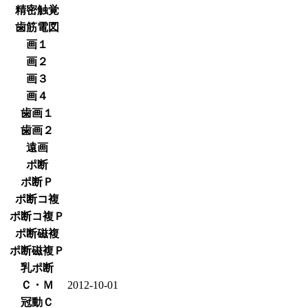
精密触覚
歯筋電図
画１
画２
画３
画４
歯画１
歯画２
遠画
ポ断
ポ断Ｐ
ポ断コ複
ポ断コ複Ｐ
ポ断磁複
ポ断磁複Ｐ
乳ポ断
Ｃ・Ｍ
2012-10-01
冠動Ｃ