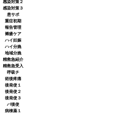
感染対策２
感染対策３
患サポ
重症初期
報告管理
褥瘡ケア
ハイ妊娠
ハイ分娩
地域分娩
精救急紹介
精救急受入
呼吸チ
術後疼痛
後発使１
後発使２
後発使３
バ後使
病棟薬１