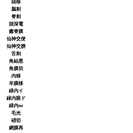
頭移
脳刺
脊刺
頭深電
癒脊膜
仙神交便
仙神交膀
舌刺
角結悪
角膜切
内移
羊膜移
緑内イ
緑内眼ド
緑内ne
毛光
硝切
網膜再