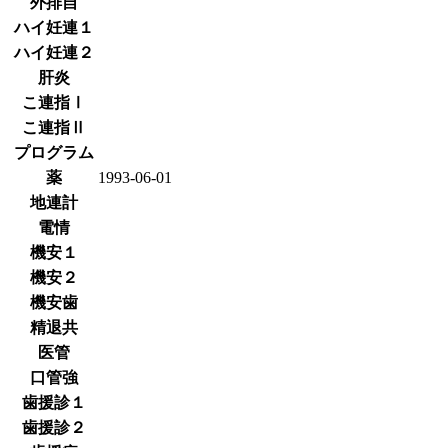
外排自
ハイ妊連１
ハイ妊連２
肝炎
こ連指Ⅰ
こ連指Ⅱ
プログラム
薬
1993-06-01
地連計
電情
機安１
機安２
機安歯
精退共
医管
口管強
歯援診１
歯援診２