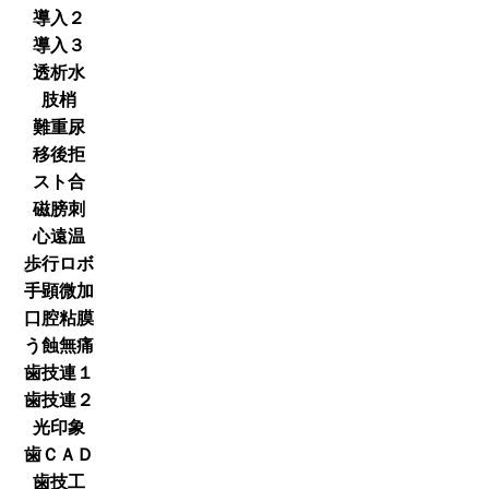
導入２
導入３
透析水
肢梢
難重尿
移後拒
スト合
磁膀刺
心遠温
歩行ロボ
手顕微加
口腔粘膜
う蝕無痛
歯技連１
歯技連２
光印象
歯ＣＡＤ
歯技工