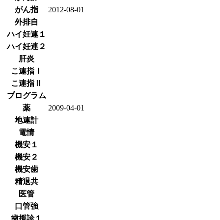
がん指
2012-08-01
外排自
ハイ妊連１
ハイ妊連２
肝炎
こ連指Ⅰ
こ連指Ⅱ
プログラム
薬
2009-04-01
地連計
電情
機安１
機安２
機安歯
精退共
医管
口管強
歯援診１