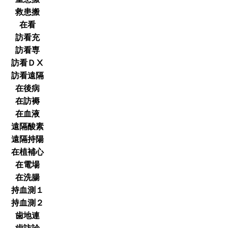
救患搬
在看
訪看充
訪看専
訪看ＤⅩ
訪看遠隔
在後病
在訪褥
在血液
遠隔酸素
遠隔持陽
在植補心
在電場
在洗腸
持血測１
持血測２
歯地連