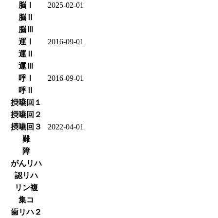
脳Ⅰ
2025-02-01
脳Ⅱ
脳Ⅲ
運Ⅰ
2016-09-01
運Ⅱ
運Ⅲ
呼Ⅰ
2016-09-01
呼Ⅱ
摂嚥回１
摂嚥回２
摂嚥回３
2022-04-01
難
障
がんリハ
認リハ
リン複
集コ
歯リハ２