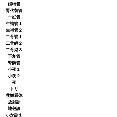
婦特管
腎代替管
一妊管
生補管１
生補管２
二骨管１
二骨継２
二骨継３
下創管
腎防管
小夜１
小夜２
夜
トリ
救搬看体
放射診
地包診
小か診１