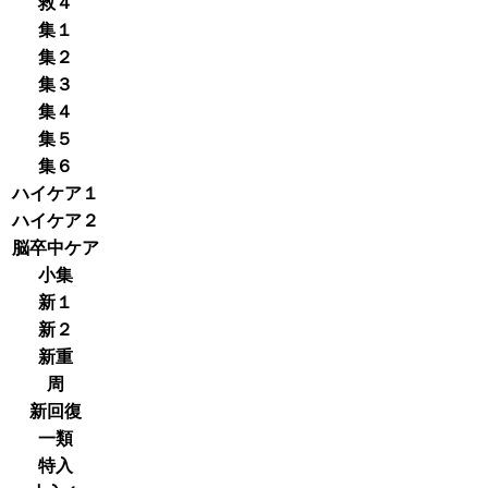
救４
集１
集２
集３
集４
集５
集６
ハイケア１
ハイケア２
脳卒中ケア
小集
新１
新２
新重
周
新回復
一類
特入