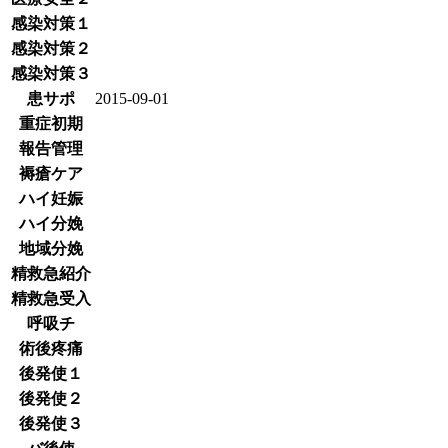
感染対策１
感染対策２
感染対策３
患サポ
2015-09-01
重症初期
報告管理
褥瘡ケア
ハイ妊娠
ハイ分娩
地域分娩
精救急紹介
精救急受入
呼吸チ
術後疼痛
後発使１
後発使２
後発使３