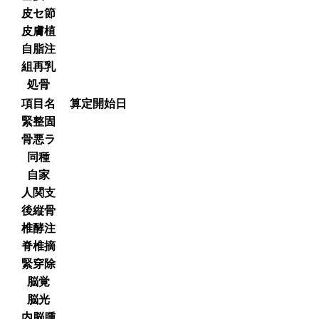
皮セ節
皮膚植
自脂注
組再乳
処骨
項目名
算定開始日
緊整固
骨悪ラ
同種
自家
人関支
後縦骨
椎酵注
脊椎摘
緊穿除
脳覚
脳光
内脳腫