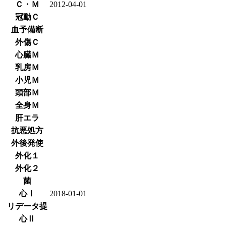
Ｃ・Ｍ
2012-04-01
冠動Ｃ
血予備断
外傷Ｃ
心臓Ｍ
乳房Ｍ
小児Ｍ
頭部Ｍ
全身Ｍ
肝エラ
抗悪処方
外後発使
外化１
外化２
菌
心Ⅰ
2018-01-01
リデータ提
心Ⅱ