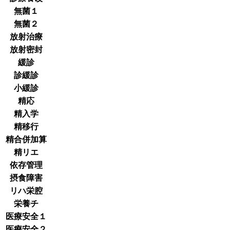
無菌１
無菌２
放射治療
放射密封
緩診
診緩診
小緩診
精応
精入学
精移行
精合併加算
精リエ
依存管理
摂食障害
リハ栄腔
栄養チ
医療安全１
医療安全２