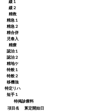
緩１
緩２
精救
精急１
精急２
精合併
児春入
精療
認治１
認治２
精地ケ
特般１
特般２
移機強
特定リハ
短手１
特掲診療料
項目名
算定開始日