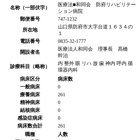
医療法■和同会 防府リハビリテー
名称（一部伏字）
ション病院
郵便番号
747-1232
山口県防府市大字台道１６３４の
所在地
１
電話番号
0835-32-1777
医療法人和同会 理事長 髙橋
開設者名
幹治
内 整外 眼 リハ 放 歯 神内 呼内 循
診療科目（略称）
環器内科
病床区分
病床数
一般病床
0
療養病床
261
精神病床
0
結核病床
0
感染症病床
0
病床数合計
261
職種
人数