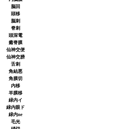
脳回
頭移
脳刺
脊刺
頭深電
癒脊膜
仙神交便
仙神交膀
舌刺
角結悪
角膜切
内移
羊膜移
緑内イ
緑内眼ド
緑内ne
毛光
硝切