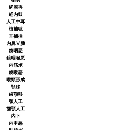
網膜再
経内鼓
人工中耳
植補聴
耳補挿
内鼻Ⅴ腫
鏡咽悪
鏡咽喉悪
内筋ボ
鏡喉悪
喉頭形成
顎移
歯顎移
顎人工
歯顎人工
内下
内甲悪