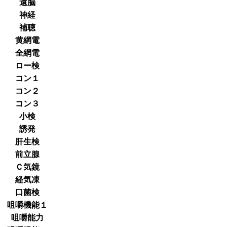
遠脳
神経
補聴
黄網電
全網電
ロー検
コン１
コン２
コン３
小検
誘発
肝生検
前立腺
Ｃ気鏡
経気凍
口菌検
咀嚼機能１
咀嚼能力