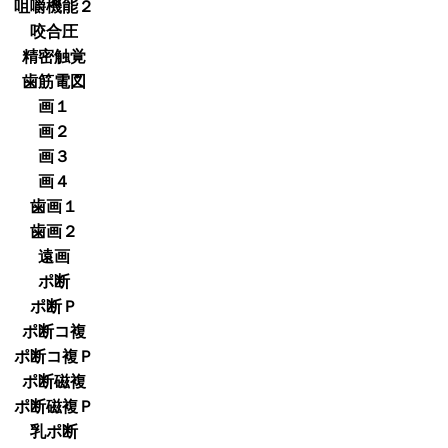
咀嚼機能２
咬合圧
精密触覚
歯筋電図
画１
画２
画３
画４
歯画１
歯画２
遠画
ポ断
ポ断Ｐ
ポ断コ複
ポ断コ複Ｐ
ポ断磁複
ポ断磁複Ｐ
乳ポ断