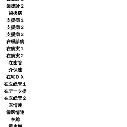
歯援診２
歯援病
支援病１
支援病２
支援病３
在緩診病
在病実１
在病実２
在歯管
介保連
在宅ＤＸ
在医総管１
在データ提
在医総管２
医情連
歯医情連
在総
重患搬