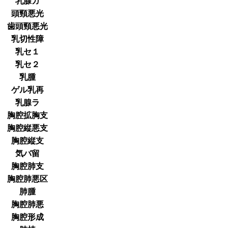
乳腺ガ
頭頸悪光
歯頭頸悪光
乳切性障
乳セ１
乳セ２
乳腫
ゲル乳再
乳腺ラ
胸腔拡胸支
胸腔縦悪支
胸腔縦支
気バ留
胸腔肺支
胸腔肺悪区
肺腫
胸腔肺悪
胸腔形成