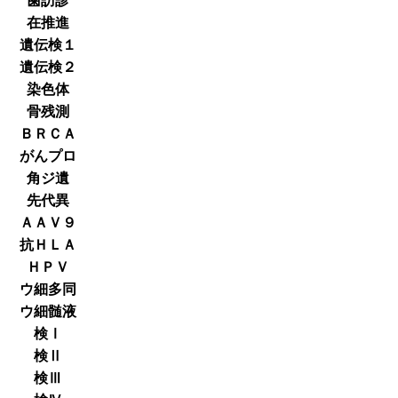
歯訪診
在推進
遺伝検１
遺伝検２
染色体
骨残測
ＢＲＣＡ
がんプロ
角ジ遺
先代異
ＡＡＶ９
抗ＨＬＡ
ＨＰＶ
ウ細多同
ウ細髄液
検Ⅰ
検Ⅱ
検Ⅲ