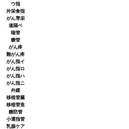
ウ指
外栄食指
がん専栄
遠隔ペ
喘管
糖管
がん疼
難がん疼
がん指イ
がん指ロ
がん指ハ
がん指ニ
外緩
移植管臓
移植管造
糖防管
小運指管
乳腺ケア