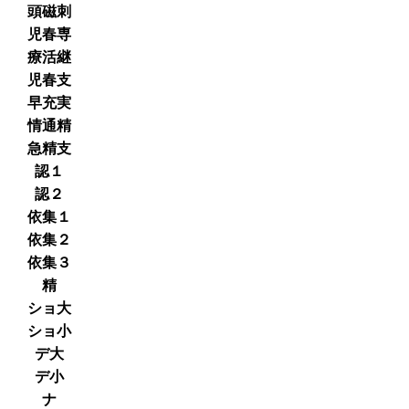
頭磁刺
児春専
療活継
児春支
早充実
情通精
急精支
認１
認２
依集１
依集２
依集３
精
ショ大
ショ小
デ大
デ小
ナ