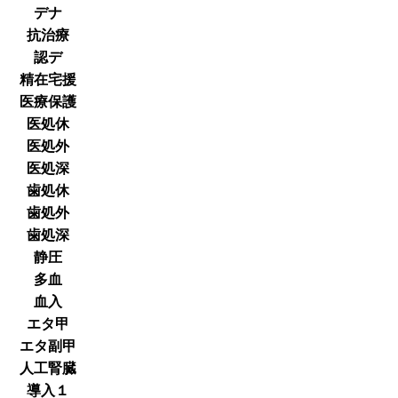
デナ
抗治療
認デ
精在宅援
医療保護
医処休
医処外
医処深
歯処休
歯処外
歯処深
静圧
多血
血入
エタ甲
エタ副甲
人工腎臓
導入１