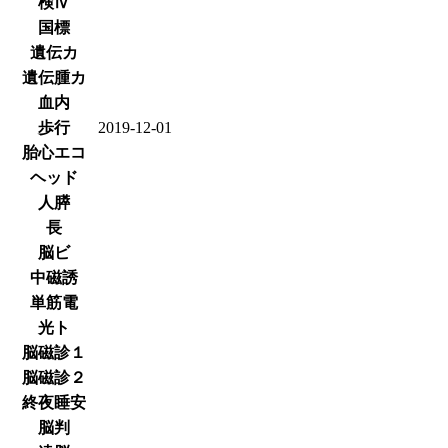
検Ⅳ
国標
遺伝カ
遺伝腫カ
血内
歩行
2019-12-01
胎心エコ
ヘッド
人膵
長
脳ビ
中磁誘
単筋電
光ト
脳磁診１
脳磁診２
終夜睡安
脳判