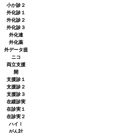
小か診２
外化診１
外化診２
外化診３
外化連
外化薬
外データ提
ニコ
両立支援
開
支援診１
支援診２
支援診３
在緩診実
在診実１
在診実２
ハイⅠ
がん計