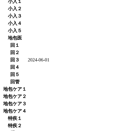
小入１
小入２
小入３
小入４
小入５
地包医
回１
回２
回３
2024-06-01
回４
回５
回管
地包ケア１
地包ケア２
地包ケア３
地包ケア４
特疾１
特疾２