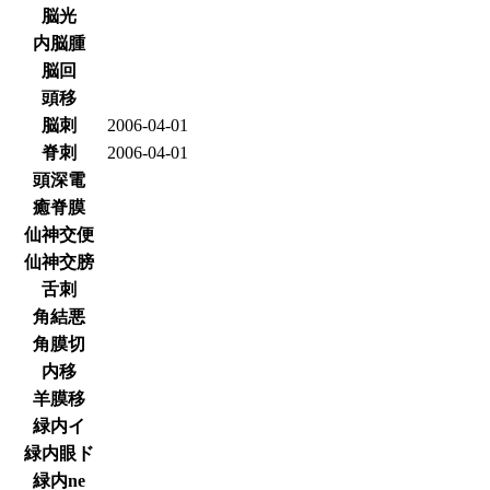
脳光
内脳腫
脳回
頭移
脳刺
2006-04-01
脊刺
2006-04-01
頭深電
癒脊膜
仙神交便
仙神交膀
舌刺
角結悪
角膜切
内移
羊膜移
緑内イ
緑内眼ド
緑内ne