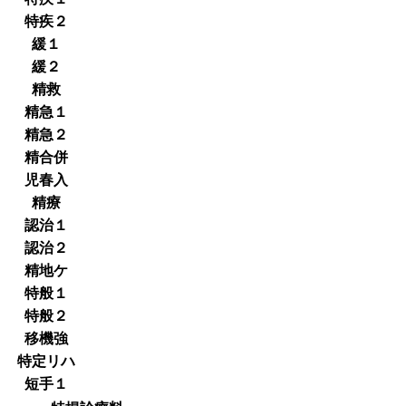
特疾２
緩１
緩２
精救
精急１
精急２
精合併
児春入
精療
認治１
認治２
精地ケ
特般１
特般２
移機強
特定リハ
短手１