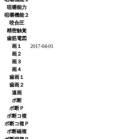
咀嚼能力
咀嚼機能２
咬合圧
精密触覚
歯筋電図
画１
2017-04-01
画２
画３
画４
歯画１
歯画２
遠画
ポ断
ポ断Ｐ
ポ断コ複
ポ断コ複Ｐ
ポ断磁複