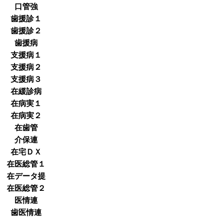
口管強
歯援診１
歯援診２
歯援病
支援病１
支援病２
支援病３
在緩診病
在病実１
在病実２
在歯管
介保連
在宅ＤＸ
在医総管１
在データ提
在医総管２
医情連
歯医情連