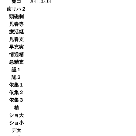
集コ
2011-03-01
歯リハ２
頭磁刺
児春専
療活継
児春支
早充実
情通精
急精支
認１
認２
依集１
依集２
依集３
精
ショ大
ショ小
デ大