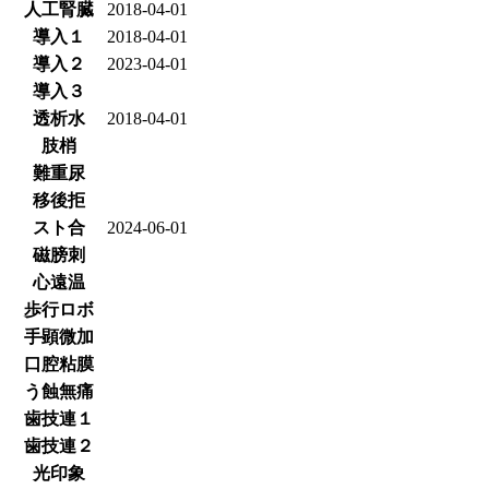
人工腎臓
2018-04-01
導入１
2018-04-01
導入２
2023-04-01
導入３
透析水
2018-04-01
肢梢
難重尿
移後拒
スト合
2024-06-01
磁膀刺
心遠温
歩行ロボ
手顕微加
口腔粘膜
う蝕無痛
歯技連１
歯技連２
光印象