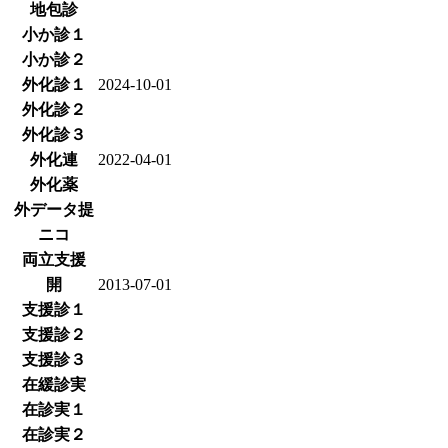
地包診
小か診１
小か診２
外化診１
2024-10-01
外化診２
外化診３
外化連
2022-04-01
外化薬
外データ提
ニコ
両立支援
開
2013-07-01
支援診１
支援診２
支援診３
在緩診実
在診実１
在診実２