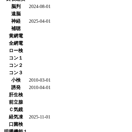
脳判
2024-08-01
遠脳
神経
2025-04-01
補聴
黄網電
全網電
ロー検
コン１
コン２
コン３
小検
2010-03-01
誘発
2010-04-01
肝生検
前立腺
Ｃ気鏡
経気凍
2025-11-01
口菌検
咀嚼機能１