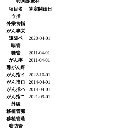
特掲診療料
項目名
算定開始日
ウ指
外栄食指
がん専栄
遠隔ペ
2020-04-01
喘管
糖管
2011-04-01
がん疼
2011-04-01
難がん疼
がん指イ
2022-10-01
がん指ロ
2014-04-01
がん指ハ
2014-04-01
がん指ニ
2021-09-01
外緩
移植管臓
移植管造
糖防管