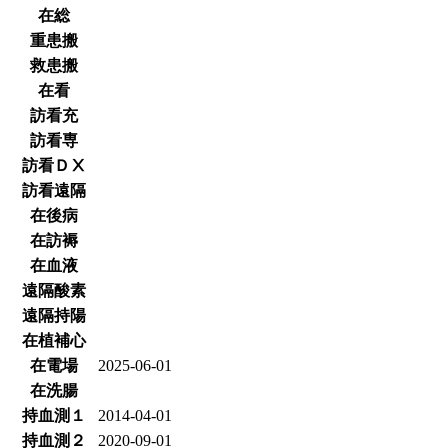
在総
重患搬
救患搬
在看
訪看充
訪看専
訪看ＤⅩ
訪看遠隔
在後病
在訪褥
在血液
遠隔酸素
遠隔持陽
在植補心
在電場
2025-06-01
在洗腸
持血測１
2014-04-01
持血測２
2020-09-01