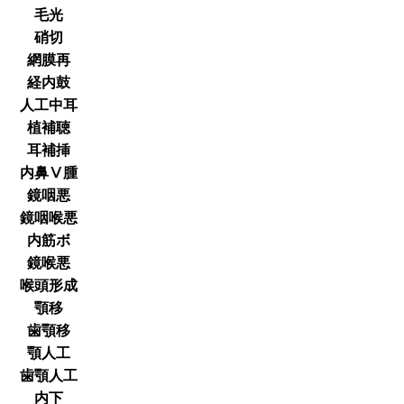
毛光
硝切
網膜再
経内鼓
人工中耳
植補聴
耳補挿
内鼻Ⅴ腫
鏡咽悪
鏡咽喉悪
内筋ボ
鏡喉悪
喉頭形成
顎移
歯顎移
顎人工
歯顎人工
内下