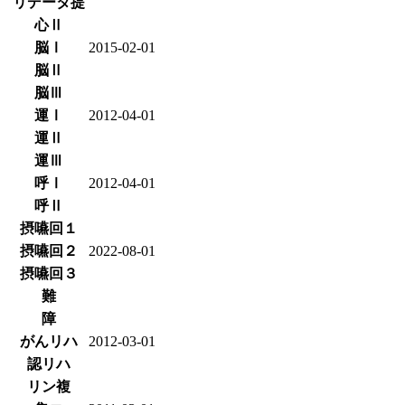
リデータ提
心Ⅱ
脳Ⅰ
2015-02-01
脳Ⅱ
脳Ⅲ
運Ⅰ
2012-04-01
運Ⅱ
運Ⅲ
呼Ⅰ
2012-04-01
呼Ⅱ
摂嚥回１
摂嚥回２
2022-08-01
摂嚥回３
難
障
がんリハ
2012-03-01
認リハ
リン複