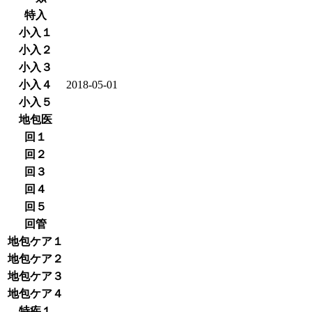
特入
小入１
小入２
小入３
小入４
2018-05-01
小入５
地包医
回１
回２
回３
回４
回５
回管
地包ケア１
地包ケア２
地包ケア３
地包ケア４
特疾１