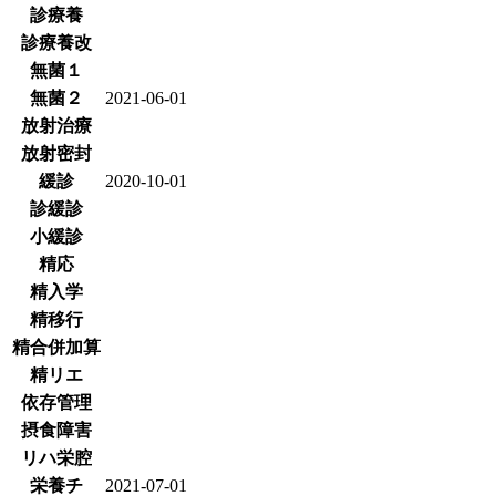
診療養
診療養改
無菌１
無菌２
2021-06-01
放射治療
放射密封
緩診
2020-10-01
診緩診
小緩診
精応
精入学
精移行
精合併加算
精リエ
依存管理
摂食障害
リハ栄腔
栄養チ
2021-07-01