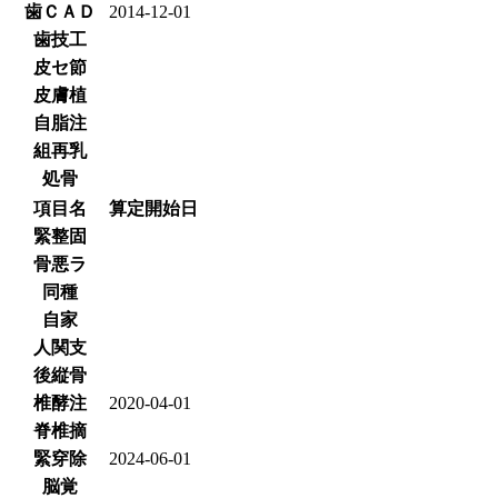
歯ＣＡＤ
2014-12-01
歯技工
皮セ節
皮膚植
自脂注
組再乳
処骨
項目名
算定開始日
緊整固
骨悪ラ
同種
自家
人関支
後縦骨
椎酵注
2020-04-01
脊椎摘
緊穿除
2024-06-01
脳覚