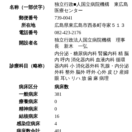
独立行政■人国立病院機構 東広島
名称（一部伏字）
医療センター
郵便番号
739-0041
所在地
広島県東広島市西条町寺家５１３
電話番号
082-423-2176
独立行政法人国立病院機構 理事
開設者名
長 新木 一弘
内分泌・糖尿病内科 腎臓内科 精 脳
内 呼内 消化器内科 血液内科 循環
診療科目（略称）
器内科 小 消化器外科 乳腺・内分泌
外科 整外 脳外 呼外 心外 皮 ひ 産婦
眼 耳い リハ 放 歯 麻 病理
病床区分
病床数
一般病床
381
療養病床
0
精神病床
0
結核病床
16
感染症病床
4
病床数合計
401