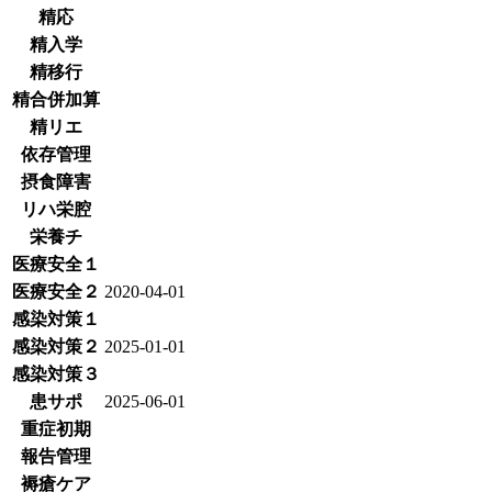
精応
精入学
精移行
精合併加算
精リエ
依存管理
摂食障害
リハ栄腔
栄養チ
医療安全１
医療安全２
2020-04-01
感染対策１
感染対策２
2025-01-01
感染対策３
患サポ
2025-06-01
重症初期
報告管理
褥瘡ケア