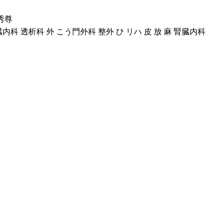
秀尊
科 透析科 外 こう門外科 整外 ひ リハ 皮 放 麻 腎臓内科