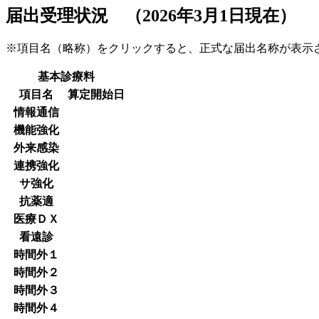
届出受理状況 （2026年3月1日現在）
※項目名（略称）をクリックすると、正式な届出名称が表
基本診療料
項目名
算定開始日
情報通信
機能強化
外来感染
連携強化
サ強化
抗薬適
医療ＤＸ
看遠診
時間外１
時間外２
時間外３
時間外４