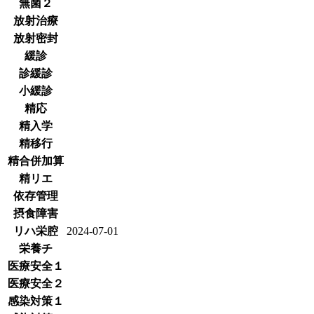
無菌２
放射治療
放射密封
緩診
診緩診
小緩診
精応
精入学
精移行
精合併加算
精リエ
依存管理
摂食障害
リハ栄腔
2024-07-01
栄養チ
医療安全１
医療安全２
感染対策１