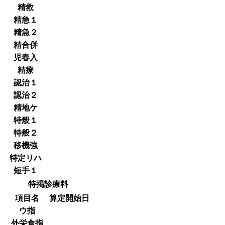
精救
精急１
精急２
精合併
児春入
精療
認治１
認治２
精地ケ
特般１
特般２
移機強
特定リハ
短手１
特掲診療料
項目名
算定開始日
ウ指
外栄食指