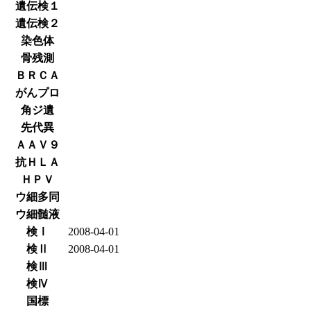
遺伝検１
遺伝検２
染色体
骨残測
ＢＲＣＡ
がんプロ
角ジ遺
先代異
ＡＡＶ９
抗ＨＬＡ
ＨＰＶ
ウ細多同
ウ細髄液
検Ⅰ
2008-04-01
検Ⅱ
2008-04-01
検Ⅲ
検Ⅳ
国標