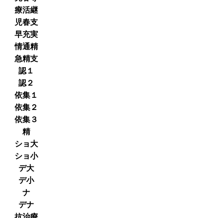
療活継
児春支
早充実
情通精
急精支
認１
認２
依集１
依集２
依集３
精
ショ大
ショ小
デ大
デ小
ナ
デナ
抗治療