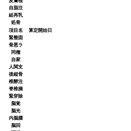
皮膚植
自脂注
組再乳
処骨
項目名
算定開始日
緊整固
骨悪ラ
同種
自家
人関支
後縦骨
椎酵注
脊椎摘
緊穿除
脳覚
脳光
内脳腫
脳回