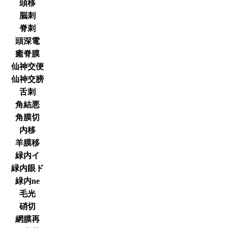
頭移
脳刺
脊刺
頭深電
癒脊膜
仙神交便
仙神交膀
舌刺
角結悪
角膜切
内移
羊膜移
緑内イ
緑内眼ド
緑内ne
毛光
硝切
網膜再