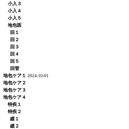
小入３
小入４
小入５
地包医
回１
回２
回３
回４
回５
回管
地包ケア１
2024-10-01
地包ケア２
地包ケア３
地包ケア４
特疾１
特疾２
緩１
緩２