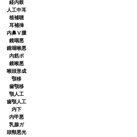
経内鼓
人工中耳
植補聴
耳補挿
内鼻Ⅴ腫
鏡咽悪
鏡咽喉悪
内筋ボ
鏡喉悪
喉頭形成
顎移
歯顎移
顎人工
歯顎人工
内下
内甲悪
乳腺ガ
頭頸悪光