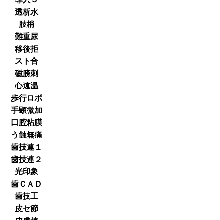
透析水
肢梢
難重尿
移後拒
スト合
磁膀刺
心遠温
歩行ロボ
手顕微加
口腔粘膜
う蝕無痛
歯技連１
歯技連２
光印象
歯ＣＡＤ
歯技工
皮セ節