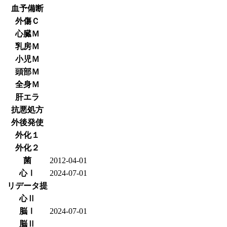
血予備断
外傷Ｃ
心臓Ｍ
乳房Ｍ
小児Ｍ
頭部Ｍ
全身Ｍ
肝エラ
抗悪処方
外後発使
外化１
外化２
菌
2012-04-01
心Ⅰ
2024-07-01
リデータ提
心Ⅱ
脳Ⅰ
2024-07-01
脳Ⅱ