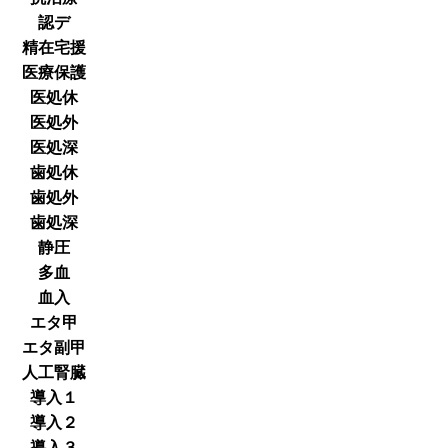
認デ
精在宅援
医療保護
医処休
医処外
医処深
歯処休
歯処外
歯処深
静圧
多血
血入
エタ甲
エタ副甲
人工腎臓
導入１
導入２
導入３