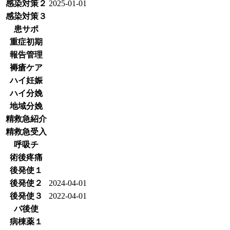
感染対策２
2025-01-01
感染対策３
患サポ
重症初期
報告管理
褥瘡ケア
ハイ妊娠
ハイ分娩
地域分娩
精救急紹介
精救急受入
呼吸チ
術後疼痛
後発使１
後発使２
2024-04-01
後発使３
2022-04-01
バ後使
病棟薬１