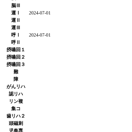
脳Ⅲ
運Ⅰ
2024-07-01
運Ⅱ
運Ⅲ
呼Ⅰ
2024-07-01
呼Ⅱ
摂嚥回１
摂嚥回２
摂嚥回３
難
障
がんリハ
認リハ
リン複
集コ
歯リハ２
頭磁刺
児春専