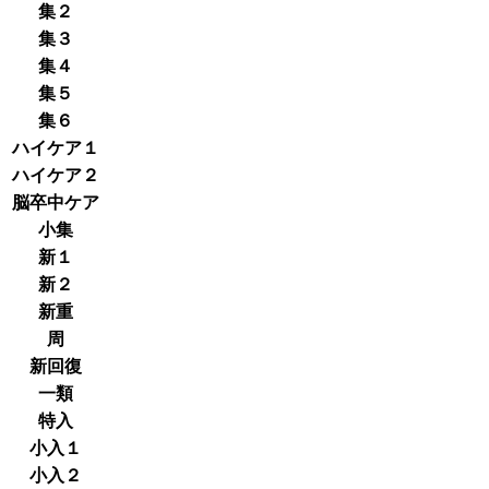
集２
集３
集４
集５
集６
ハイケア１
ハイケア２
脳卒中ケア
小集
新１
新２
新重
周
新回復
一類
特入
小入１
小入２