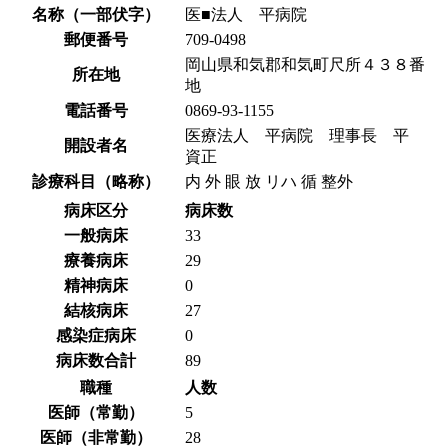
名称（一部伏字）
医■法人 平病院
郵便番号
709-0498
岡山県和気郡和気町尺所４３８番
所在地
地
電話番号
0869-93-1155
医療法人 平病院 理事長 平
開設者名
資正
診療科目（略称）
内 外 眼 放 リハ 循 整外
病床区分
病床数
一般病床
33
療養病床
29
精神病床
0
結核病床
27
感染症病床
0
病床数合計
89
職種
人数
医師（常勤）
5
医師（非常勤）
28