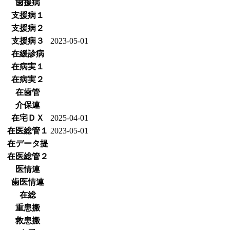
歯援病
支援病１
支援病２
支援病３
2023-05-01
在緩診病
在病実１
在病実２
在歯管
介保連
在宅ＤＸ
2025-04-01
在医総管１
2023-05-01
在データ提
在医総管２
医情連
歯医情連
在総
重患搬
救患搬