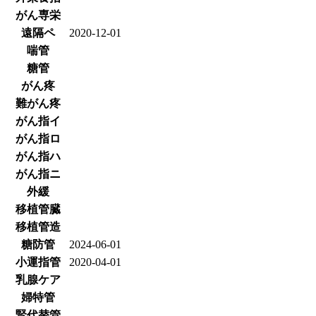
がん専栄
遠隔ペ
2020-12-01
喘管
糖管
がん疼
難がん疼
がん指イ
がん指ロ
がん指ハ
がん指ニ
外緩
移植管臓
移植管造
糖防管
2024-06-01
小運指管
2020-04-01
乳腺ケア
婦特管
腎代替管