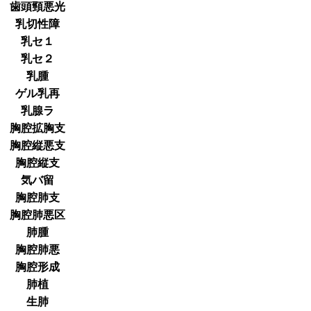
歯頭頸悪光
乳切性障
乳セ１
乳セ２
乳腫
ゲル乳再
乳腺ラ
胸腔拡胸支
胸腔縦悪支
胸腔縦支
気バ留
胸腔肺支
胸腔肺悪区
肺腫
胸腔肺悪
胸腔形成
肺植
生肺