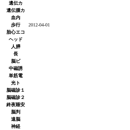
遺伝カ
遺伝腫カ
血内
歩行
2012-04-01
胎心エコ
ヘッド
人膵
長
脳ビ
中磁誘
単筋電
光ト
脳磁診１
脳磁診２
終夜睡安
脳判
遠脳
神経