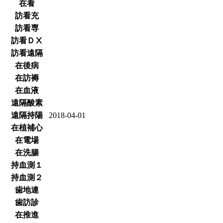
在看
訪看充
訪看専
訪看ＤⅩ
訪看遠隔
在後病
在訪褥
在血液
遠隔酸素
遠隔持陽
2018-04-01
在植補心
在電場
在洗腸
持血測１
持血測２
歯地連
歯訪診
在推進