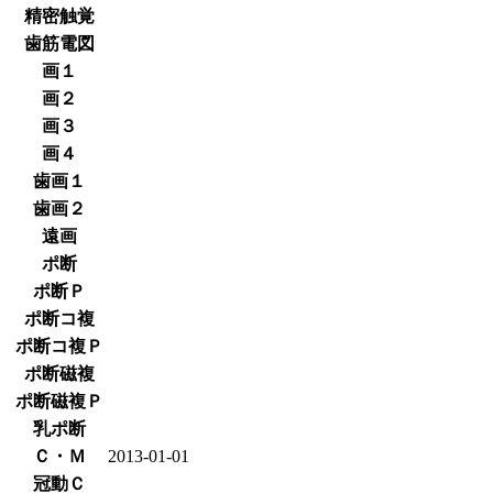
精密触覚
歯筋電図
画１
画２
画３
画４
歯画１
歯画２
遠画
ポ断
ポ断Ｐ
ポ断コ複
ポ断コ複Ｐ
ポ断磁複
ポ断磁複Ｐ
乳ポ断
Ｃ・Ｍ
2013-01-01
冠動Ｃ