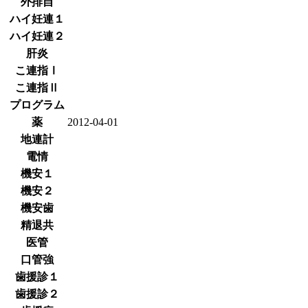
外排自
ハイ妊連１
ハイ妊連２
肝炎
こ連指Ⅰ
こ連指Ⅱ
プログラム
薬
2012-04-01
地連計
電情
機安１
機安２
機安歯
精退共
医管
口管強
歯援診１
歯援診２