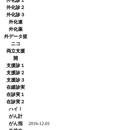
外化診１
外化診２
外化診３
外化連
外化薬
外データ提
ニコ
両立支援
開
支援診１
支援診２
支援診３
在緩診実
在診実１
在診実２
ハイⅠ
がん計
がん指
2016-12-01