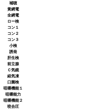
補聴
黄網電
全網電
ロー検
コン１
コン２
コン３
小検
誘発
肝生検
前立腺
Ｃ気鏡
経気凍
口菌検
咀嚼機能１
咀嚼能力
咀嚼機能２
咬合圧