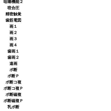
咀嚼機能２
咬合圧
精密触覚
歯筋電図
画１
画２
画３
画４
歯画１
歯画２
遠画
ポ断
ポ断Ｐ
ポ断コ複
ポ断コ複Ｐ
ポ断磁複
ポ断磁複Ｐ
乳ポ断