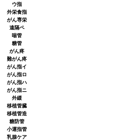
ウ指
外栄食指
がん専栄
遠隔ペ
喘管
糖管
がん疼
難がん疼
がん指イ
がん指ロ
がん指ハ
がん指ニ
外緩
移植管臓
移植管造
糖防管
小運指管
乳腺ケア