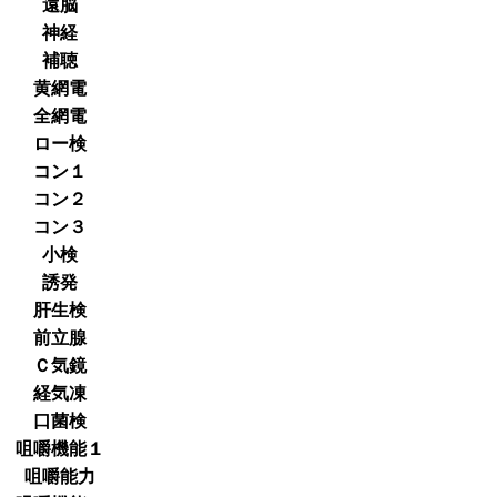
遠脳
神経
補聴
黄網電
全網電
ロー検
コン１
コン２
コン３
小検
誘発
肝生検
前立腺
Ｃ気鏡
経気凍
口菌検
咀嚼機能１
咀嚼能力