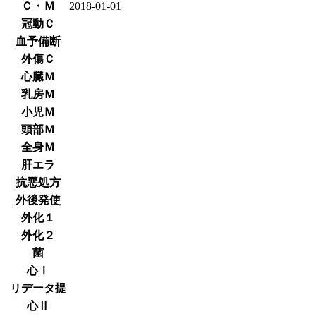
Ｃ・Ｍ
2018-01-01
冠動Ｃ
血予備断
外傷Ｃ
心臓Ｍ
乳房Ｍ
小児Ｍ
頭部Ｍ
全身Ｍ
肝エラ
抗悪処方
外後発使
外化１
外化２
菌
心Ⅰ
リデータ提
心Ⅱ