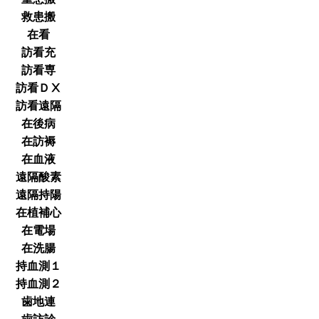
救患搬
在看
訪看充
訪看専
訪看ＤⅩ
訪看遠隔
在後病
在訪褥
在血液
遠隔酸素
遠隔持陽
在植補心
在電場
在洗腸
持血測１
持血測２
歯地連