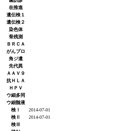
歯訪診
在推進
遺伝検１
遺伝検２
染色体
骨残測
ＢＲＣＡ
がんプロ
角ジ遺
先代異
ＡＡＶ９
抗ＨＬＡ
ＨＰＶ
ウ細多同
ウ細髄液
検Ⅰ
2014-07-01
検Ⅱ
2014-07-01
検Ⅲ