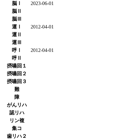
脳Ⅰ
2023-06-01
脳Ⅱ
脳Ⅲ
運Ⅰ
2012-04-01
運Ⅱ
運Ⅲ
呼Ⅰ
2012-04-01
呼Ⅱ
摂嚥回１
摂嚥回２
摂嚥回３
難
障
がんリハ
認リハ
リン複
集コ
歯リハ２