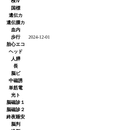
検Ⅳ
国標
遺伝カ
遺伝腫カ
血内
歩行
2024-12-01
胎心エコ
ヘッド
人膵
長
脳ビ
中磁誘
単筋電
光ト
脳磁診１
脳磁診２
終夜睡安
脳判