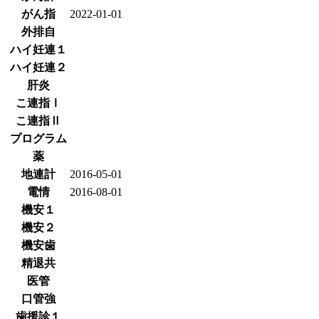
がん指
2022-01-01
外排自
ハイ妊連１
ハイ妊連２
肝炎
こ連指Ⅰ
こ連指Ⅱ
プログラム
薬
地連計
2016-05-01
電情
2016-08-01
機安１
機安２
機安歯
精退共
医管
口管強
歯援診１