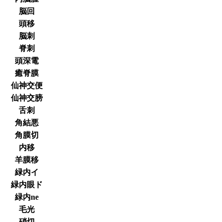
脳回
頭移
脳刺
脊刺
頭深電
癒脊膜
仙神交便
仙神交膀
舌刺
角結悪
角膜切
内移
羊膜移
緑内イ
緑内眼ド
緑内ne
毛光
硝切