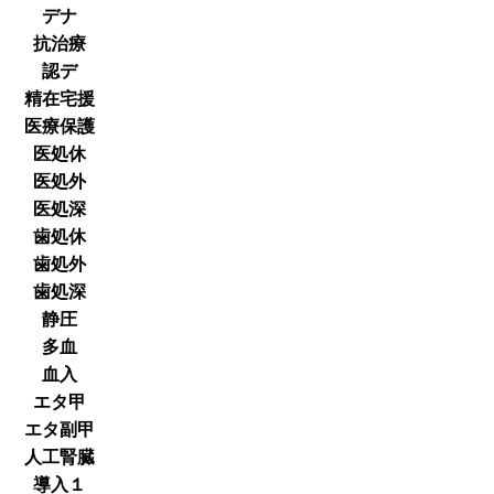
デナ
抗治療
認デ
精在宅援
医療保護
医処休
医処外
医処深
歯処休
歯処外
歯処深
静圧
多血
血入
エタ甲
エタ副甲
人工腎臓
導入１