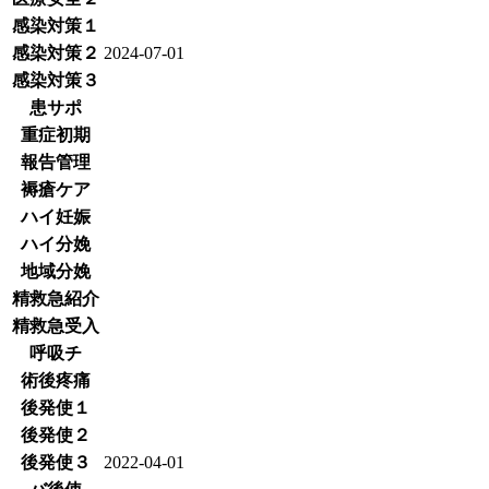
感染対策１
感染対策２
2024-07-01
感染対策３
患サポ
重症初期
報告管理
褥瘡ケア
ハイ妊娠
ハイ分娩
地域分娩
精救急紹介
精救急受入
呼吸チ
術後疼痛
後発使１
後発使２
後発使３
2022-04-01