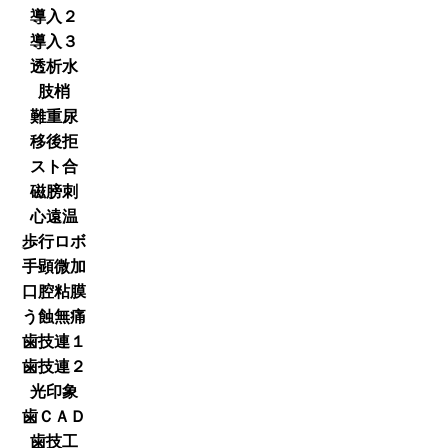
導入２
導入３
透析水
肢梢
難重尿
移後拒
スト合
磁膀刺
心遠温
歩行ロボ
手顕微加
口腔粘膜
う蝕無痛
歯技連１
歯技連２
光印象
歯ＣＡＤ
歯技工