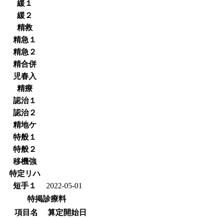
緩１
緩２
精救
精急１
精急２
精合併
児春入
精療
認治１
認治２
精地ケ
特般１
特般２
移機強
特定リハ
短手１
2022-05-01
特掲診療料
項目名
算定開始日