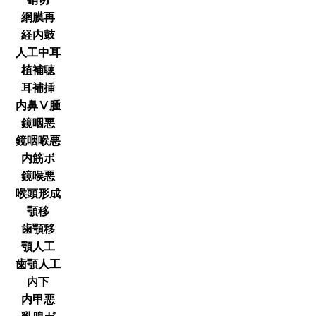
網膜再
経内鼓
人工中耳
植補聴
耳補挿
内鼻Ⅴ腫
鏡咽悪
鏡咽喉悪
内筋ボ
鏡喉悪
喉頭形成
顎移
歯顎移
顎人工
歯顎人工
内下
内甲悪