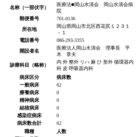
医療法■岡山水清会 岡山水清会病
名称（一部伏字）
院
郵便番号
701-0136
岡山県岡山市北区西花尻１２３１
所在地
－１
電話番号
086-293-3355
医療法人岡山水清会 理事長 平
開設者名
木 章夫
内 外 整外 リハ 麻 ひ 形外 循環器内
診療科目（略称）
科 皮 呼吸器内科
病床区分
病床数
一般病床
62
療養病床
0
精神病床
0
結核病床
0
感染症病床
0
病床数合計
62
職種
人数