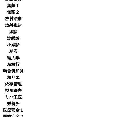
無菌１
無菌２
放射治療
放射密封
緩診
診緩診
小緩診
精応
精入学
精移行
精合併加算
精リエ
依存管理
摂食障害
リハ栄腔
栄養チ
医療安全１
医療安全２