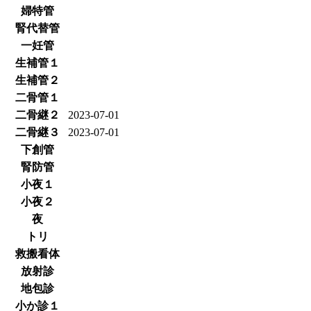
婦特管
腎代替管
一妊管
生補管１
生補管２
二骨管１
二骨継２
2023-07-01
二骨継３
2023-07-01
下創管
腎防管
小夜１
小夜２
夜
トリ
救搬看体
放射診
地包診
小か診１