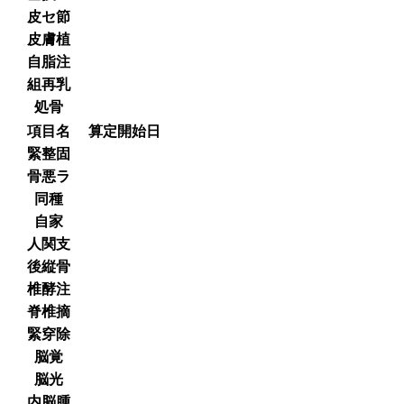
皮セ節
皮膚植
自脂注
組再乳
処骨
項目名
算定開始日
緊整固
骨悪ラ
同種
自家
人関支
後縦骨
椎酵注
脊椎摘
緊穿除
脳覚
脳光
内脳腫