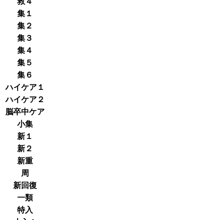
救４
集１
集２
集３
集４
集５
集６
ハイケア１
ハイケア２
脳卒中ケア
小集
新１
新２
新重
周
新回復
一類
特入