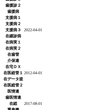
歯援診２
歯援病
支援病１
支援病２
支援病３
2022-04-01
在緩診病
在病実１
在病実２
在歯管
介保連
在宅ＤＸ
在医総管１
2012-04-01
在データ提
在医総管２
医情連
歯医情連
在総
2017-08-01
重患搬