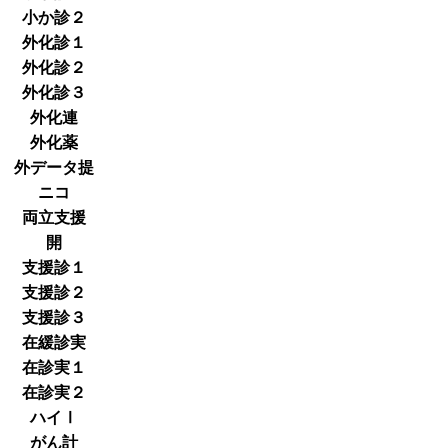
小か診２
外化診１
外化診２
外化診３
外化連
外化薬
外データ提
ニコ
両立支援
開
支援診１
支援診２
支援診３
在緩診実
在診実１
在診実２
ハイⅠ
がん計