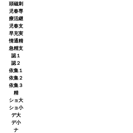
頭磁刺
児春専
療活継
児春支
早充実
情通精
急精支
認１
認２
依集１
依集２
依集３
精
ショ大
ショ小
デ大
デ小
ナ