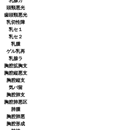
乳腺ガ
頭頸悪光
歯頭頸悪光
乳切性障
乳セ１
乳セ２
乳腫
ゲル乳再
乳腺ラ
胸腔拡胸支
胸腔縦悪支
胸腔縦支
気バ留
胸腔肺支
胸腔肺悪区
肺腫
胸腔肺悪
胸腔形成