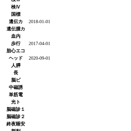
検Ⅳ
国標
遺伝カ
2018-01-01
遺伝腫カ
血内
歩行
2017-04-01
胎心エコ
ヘッド
2020-09-01
人膵
長
脳ビ
中磁誘
単筋電
光ト
脳磁診１
脳磁診２
終夜睡安