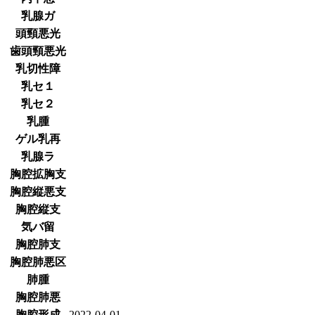
乳腺ガ
頭頸悪光
歯頭頸悪光
乳切性障
乳セ１
乳セ２
乳腫
ゲル乳再
乳腺ラ
胸腔拡胸支
胸腔縦悪支
胸腔縦支
気バ留
胸腔肺支
胸腔肺悪区
肺腫
胸腔肺悪
胸腔形成
2022-04-01