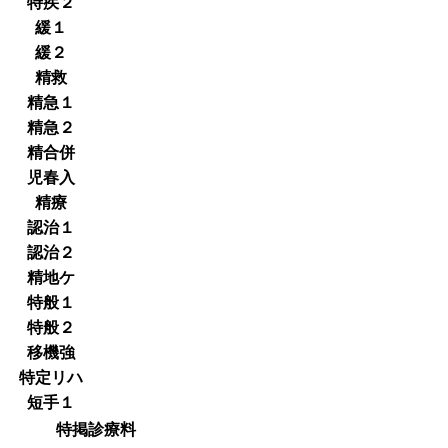
特疾２
緩１
緩２
精救
精急１
精急２
精合併
児春入
精療
認治１
認治２
精地ケ
特般１
特般２
移機強
特定リハ
短手１
特掲診療料