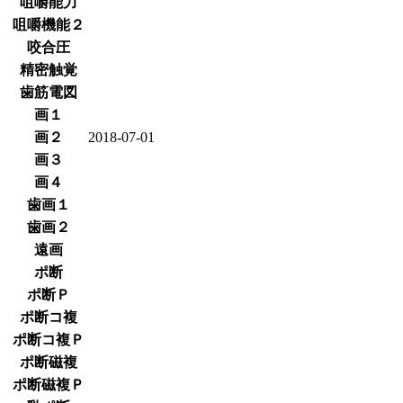
咀嚼能力
咀嚼機能２
咬合圧
精密触覚
歯筋電図
画１
画２
2018-07-01
画３
画４
歯画１
歯画２
遠画
ポ断
ポ断Ｐ
ポ断コ複
ポ断コ複Ｐ
ポ断磁複
ポ断磁複Ｐ