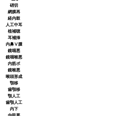
硝切
網膜再
経内鼓
人工中耳
植補聴
耳補挿
内鼻Ⅴ腫
鏡咽悪
鏡咽喉悪
内筋ボ
鏡喉悪
喉頭形成
顎移
歯顎移
顎人工
歯顎人工
内下
内甲悪