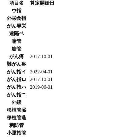
項目名
算定開始日
ウ指
外栄食指
がん専栄
遠隔ペ
喘管
糖管
がん疼
2017-10-01
難がん疼
がん指イ
2022-04-01
がん指ロ
2017-10-01
がん指ハ
2019-06-01
がん指ニ
外緩
移植管臓
移植管造
糖防管
小運指管