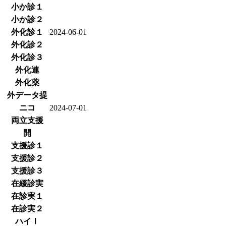
小か診１
小か診２
外化診１
2024-06-01
外化診２
外化診３
外化連
外化薬
外データ提
ニコ
2024-07-01
両立支援
開
支援診１
支援診２
支援診３
在緩診実
在診実１
在診実２
ハイⅠ