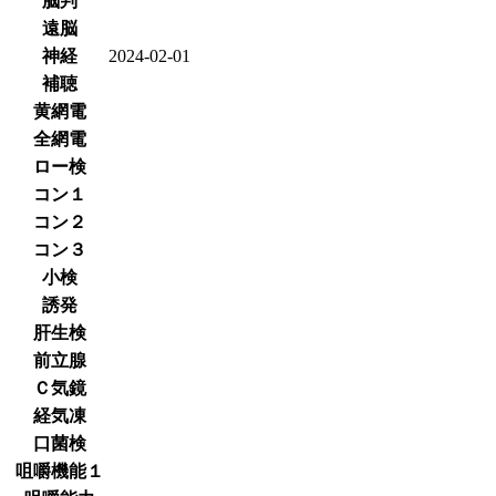
脳判
遠脳
神経
2024-02-01
補聴
黄網電
全網電
ロー検
コン１
コン２
コン３
小検
誘発
肝生検
前立腺
Ｃ気鏡
経気凍
口菌検
咀嚼機能１