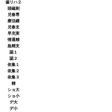
歯リハ２
頭磁刺
児春専
療活継
児春支
早充実
情通精
急精支
認１
認２
依集１
依集２
依集３
精
ショ大
ショ小
デ大
デ小