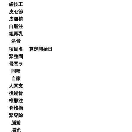
歯技工
皮セ節
皮膚植
自脂注
組再乳
処骨
項目名
算定開始日
緊整固
骨悪ラ
同種
自家
人関支
後縦骨
椎酵注
脊椎摘
緊穿除
脳覚
脳光