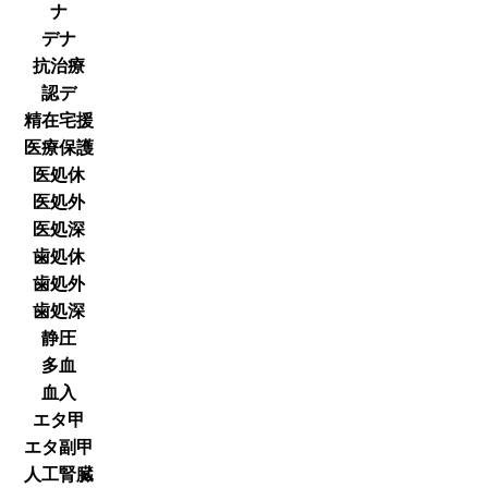
ナ
デナ
抗治療
認デ
精在宅援
医療保護
医処休
医処外
医処深
歯処休
歯処外
歯処深
静圧
多血
血入
エタ甲
エタ副甲
人工腎臓