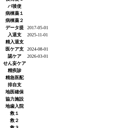
バ後使
病棟薬１
病棟薬２
データ提
2017-05-01
入退支
2025-11-01
精入退支
医ケア支
2024-08-01
認ケア
2026-03-01
せん妄ケア
精疾診
精急医配
排自支
地医確保
協力施設
地歯入院
救１
救２
救３