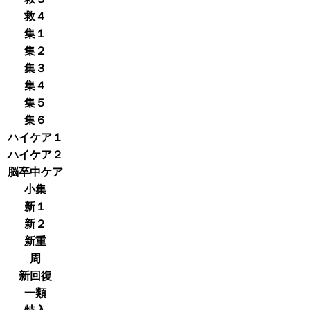
救４
集１
集２
集３
集４
集５
集６
ハイケア１
ハイケア２
脳卒中ケア
小集
新１
新２
新重
周
新回復
一類