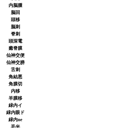
内脳腫
脳回
頭移
脳刺
脊刺
頭深電
癒脊膜
仙神交便
仙神交膀
舌刺
角結悪
角膜切
内移
羊膜移
緑内イ
緑内眼ド
緑内ne
毛光