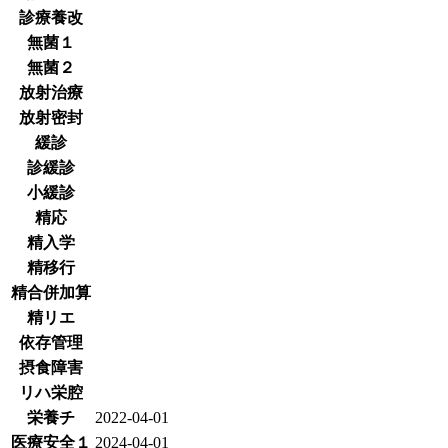
診療養改
無菌１
無菌２
放射治療
放射密封
緩診
診緩診
小緩診
精応
精入学
精移行
精合併加算
精リエ
依存管理
摂食障害
リハ栄腔
栄養チ
2022-04-01
医療安全１
2024-04-01