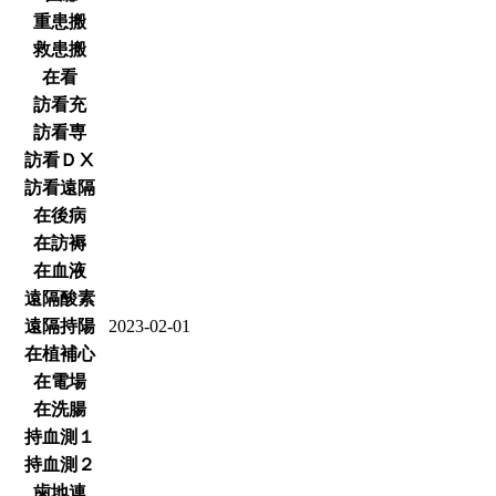
重患搬
救患搬
在看
訪看充
訪看専
訪看ＤⅩ
訪看遠隔
在後病
在訪褥
在血液
遠隔酸素
遠隔持陽
2023-02-01
在植補心
在電場
在洗腸
持血測１
持血測２
歯地連