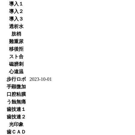
導入１
導入２
導入３
透析水
肢梢
難重尿
移後拒
スト合
磁膀刺
心遠温
歩行ロボ
2023-10-01
手顕微加
口腔粘膜
う蝕無痛
歯技連１
歯技連２
光印象
歯ＣＡＤ