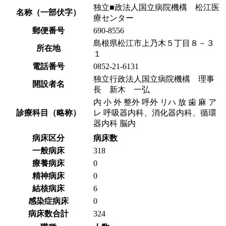
独立■政法人国立病院機構 松江医
名称（一部伏字）
療センター
郵便番号
690-8556
島根県松江市上乃木５丁目８－３
所在地
１
電話番号
0852-21-6131
独立行政法人国立病院機構 理事
開設者名
長 新木 一弘
内 小 外 整外 呼外 リハ 放 歯 麻 ア
診療科目（略称）
レ 呼吸器内科、消化器内科、循環
器内科 脳内
病床区分
病床数
一般病床
318
療養病床
0
精神病床
0
結核病床
6
感染症病床
0
病床数合計
324