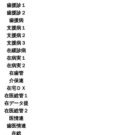
歯援診１
歯援診２
歯援病
支援病１
支援病２
支援病３
在緩診病
在病実１
在病実２
在歯管
介保連
在宅ＤＸ
在医総管１
在データ提
在医総管２
医情連
歯医情連
在総