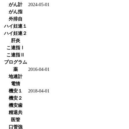
がん計
2024-05-01
がん指
外排自
ハイ妊連１
ハイ妊連２
肝炎
こ連指Ⅰ
こ連指Ⅱ
プログラム
薬
2016-04-01
地連計
電情
機安１
2018-04-01
機安２
機安歯
精退共
医管
口管強