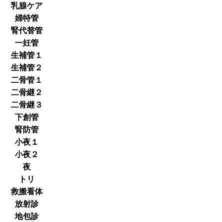
乳腺ケア
婦特管
腎代替管
一妊管
生補管１
生補管２
二骨管１
二骨継２
二骨継３
下創管
腎防管
小夜１
小夜２
夜
トリ
救搬看体
放射診
地包診