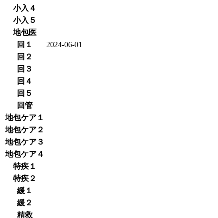
小入４
小入５
地包医
回１
2024-06-01
回２
回３
回４
回５
回管
地包ケア１
地包ケア２
地包ケア３
地包ケア４
特疾１
特疾２
緩１
緩２
精救