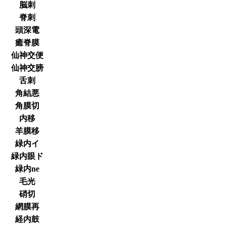
脳刺
脊刺
頭深電
癒脊膜
仙神交便
仙神交膀
舌刺
角結悪
角膜切
内移
羊膜移
緑内イ
緑内眼ド
緑内ne
毛光
硝切
網膜再
経内鼓