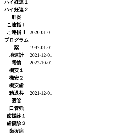
ハイ妊連１
ハイ妊連２
肝炎
こ連指Ⅰ
こ連指Ⅱ
2026-01-01
プログラム
薬
1997-01-01
地連計
2021-12-01
電情
2022-10-01
機安１
機安２
機安歯
精退共
2021-12-01
医管
口管強
歯援診１
歯援診２
歯援病