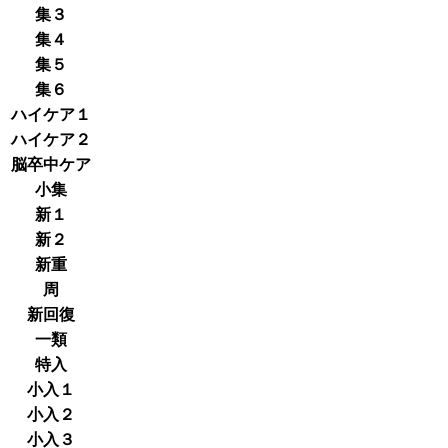
集３
集４
集５
集６
ハイケア１
ハイケア２
脳卒中ケア
小集
新１
新２
新重
周
新回復
一類
特入
小入１
小入２
小入３