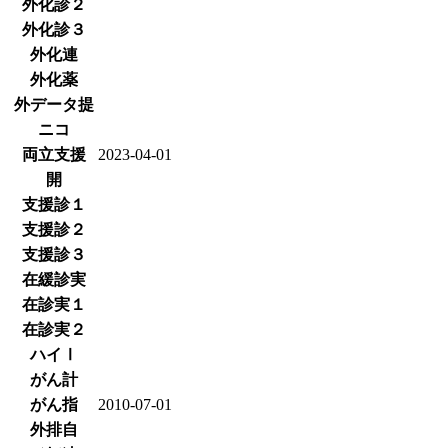
外化診２
外化診３
外化連
外化薬
外データ提
ニコ
両立支援
2023-04-01
開
支援診１
支援診２
支援診３
在緩診実
在診実１
在診実２
ハイⅠ
がん計
がん指
2010-07-01
外排自