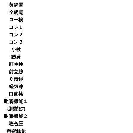
黄網電
全網電
ロー検
コン１
コン２
コン３
小検
誘発
肝生検
前立腺
Ｃ気鏡
経気凍
口菌検
咀嚼機能１
咀嚼能力
咀嚼機能２
咬合圧
精密触覚