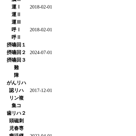
運Ⅰ
2018-02-01
運Ⅱ
運Ⅲ
呼Ⅰ
2018-02-01
呼Ⅱ
摂嚥回１
摂嚥回２
2024-07-01
摂嚥回３
難
障
がんリハ
認リハ
2017-12-01
リン複
集コ
歯リハ２
頭磁刺
児春専
療活継
2022-04-01