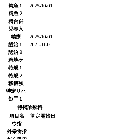
精急１
2025-10-01
精急２
精合併
児春入
精療
2025-10-01
認治１
2021-11-01
認治２
精地ケ
特般１
特般２
移機強
特定リハ
短手１
特掲診療料
項目名
算定開始日
ウ指
外栄食指