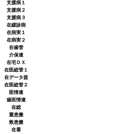
支援病１
支援病２
支援病３
在緩診病
在病実１
在病実２
在歯管
介保連
在宅ＤＸ
在医総管１
在データ提
在医総管２
医情連
歯医情連
在総
重患搬
救患搬
在看