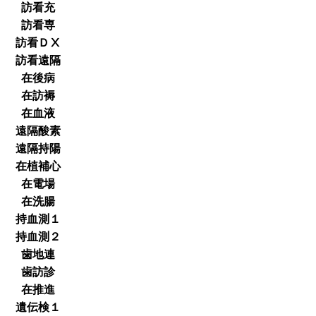
訪看充
訪看専
訪看ＤⅩ
訪看遠隔
在後病
在訪褥
在血液
遠隔酸素
遠隔持陽
在植補心
在電場
在洗腸
持血測１
持血測２
歯地連
歯訪診
在推進
遺伝検１