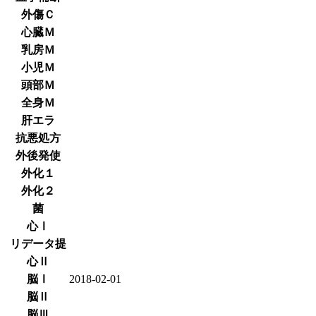
外傷Ｃ
心臓Ｍ
乳房Ｍ
小児Ｍ
頭部Ｍ
全身Ｍ
肝エラ
抗悪処方
外後発使
外化１
外化２
菌
心Ⅰ
リデータ提
心Ⅱ
脳Ⅰ
2018-02-01
脳Ⅱ
脳Ⅲ