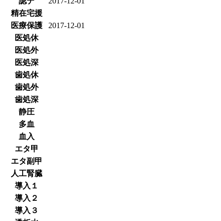
認デ
2017-12-01
精在宅援
医療保護
2017-12-01
医処休
医処外
医処深
歯処休
歯処外
歯処深
静圧
多血
血入
エタ甲
エタ副甲
人工腎臓
導入１
導入２
導入３