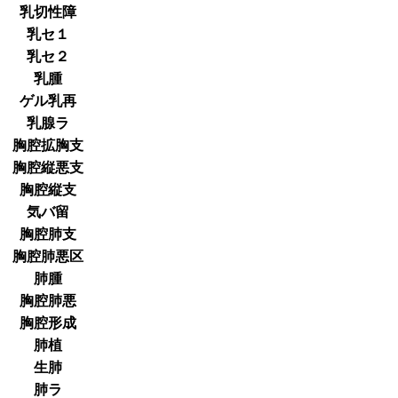
乳切性障
乳セ１
乳セ２
乳腫
ゲル乳再
乳腺ラ
胸腔拡胸支
胸腔縦悪支
胸腔縦支
気バ留
胸腔肺支
胸腔肺悪区
肺腫
胸腔肺悪
胸腔形成
肺植
生肺
肺ラ