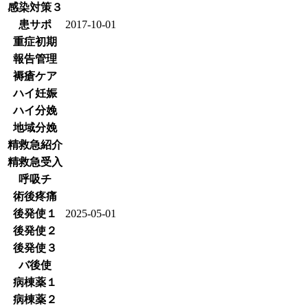
感染対策３
患サポ
2017-10-01
重症初期
報告管理
褥瘡ケア
ハイ妊娠
ハイ分娩
地域分娩
精救急紹介
精救急受入
呼吸チ
術後疼痛
後発使１
2025-05-01
後発使２
後発使３
バ後使
病棟薬１
病棟薬２