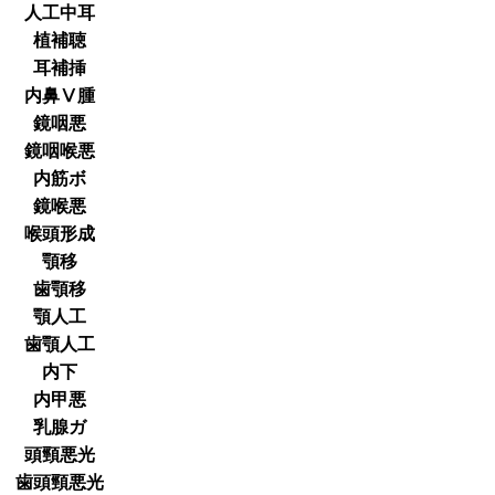
人工中耳
植補聴
耳補挿
内鼻Ⅴ腫
鏡咽悪
鏡咽喉悪
内筋ボ
鏡喉悪
喉頭形成
顎移
歯顎移
顎人工
歯顎人工
内下
内甲悪
乳腺ガ
頭頸悪光
歯頭頸悪光