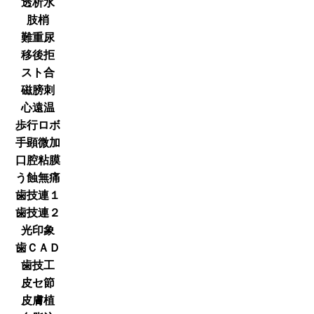
透析水
肢梢
難重尿
移後拒
スト合
磁膀刺
心遠温
歩行ロボ
手顕微加
口腔粘膜
う蝕無痛
歯技連１
歯技連２
光印象
歯ＣＡＤ
歯技工
皮セ節
皮膚植