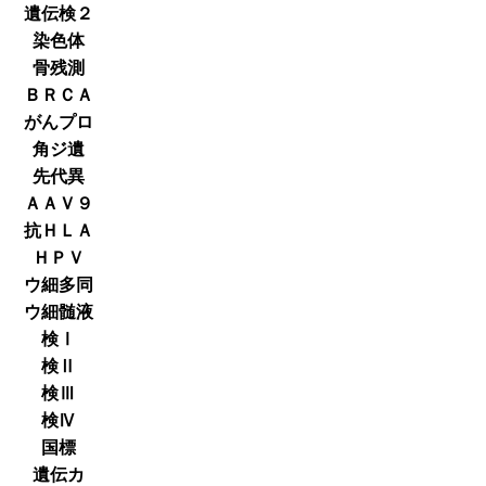
遺伝検２
染色体
骨残測
ＢＲＣＡ
がんプロ
角ジ遺
先代異
ＡＡＶ９
抗ＨＬＡ
ＨＰＶ
ウ細多同
ウ細髄液
検Ⅰ
検Ⅱ
検Ⅲ
検Ⅳ
国標
遺伝カ