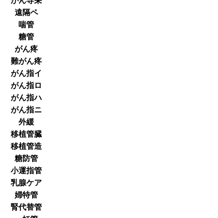
がん専栄
遠隔ペ
喘管
糖管
がん疼
難がん疼
がん指イ
がん指ロ
がん指ハ
がん指ニ
外緩
移植管臓
移植管造
糖防管
小運指管
乳腺ケア
婦特管
腎代替管