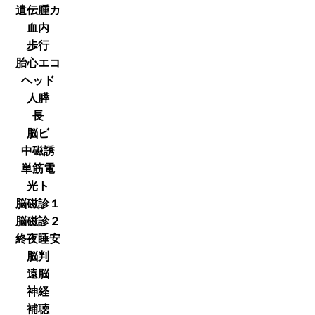
遺伝腫カ
血内
歩行
胎心エコ
ヘッド
人膵
長
脳ビ
中磁誘
単筋電
光ト
脳磁診１
脳磁診２
終夜睡安
脳判
遠脳
神経
補聴