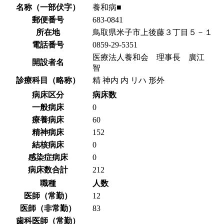
名称（一部伏字）
養和病■
郵便番号
683-0841
所在地
鳥取県米子市上後藤３丁目５－１
電話番号
0859-29-5351
医療法人養和会 理事長 廣江
開設者名
智
診療科目（略称）
精 神内 内 リハ 形外
病床区分
病床数
一般病床
0
療養病床
60
精神病床
152
結核病床
0
感染症病床
0
病床数合計
212
職種
人数
医師（常勤）
12
医師（非常勤）
83
歯科医師（常勤）