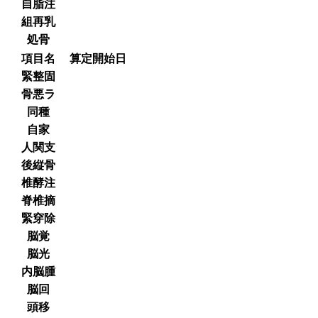
自脂注
組再乳
処骨
項目名
算定開始日
緊整固
骨悪ラ
同種
自家
人関支
後縦骨
椎酵注
脊椎摘
緊穿除
脳覚
脳光
内脳腫
脳回
頭移