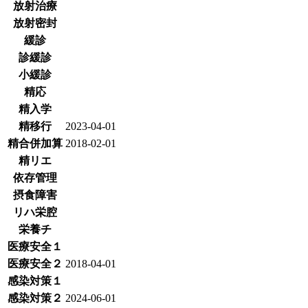
放射治療
放射密封
緩診
診緩診
小緩診
精応
精入学
精移行
2023-04-01
精合併加算
2018-02-01
精リエ
依存管理
摂食障害
リハ栄腔
栄養チ
医療安全１
医療安全２
2018-04-01
感染対策１
感染対策２
2024-06-01