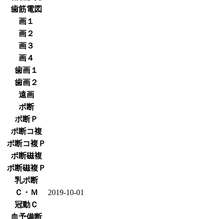
歯筋電図
画１
画２
画３
画４
歯画１
歯画２
遠画
ポ断
ポ断Ｐ
ポ断コ複
ポ断コ複Ｐ
ポ断磁複
ポ断磁複Ｐ
乳ポ断
Ｃ・Ｍ
2019-10-01
冠動Ｃ
血予備断