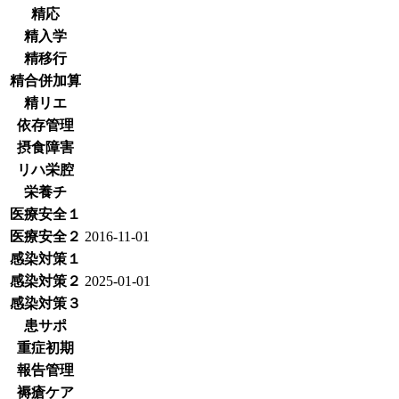
精応
精入学
精移行
精合併加算
精リエ
依存管理
摂食障害
リハ栄腔
栄養チ
医療安全１
医療安全２
2016-11-01
感染対策１
感染対策２
2025-01-01
感染対策３
患サポ
重症初期
報告管理
褥瘡ケア