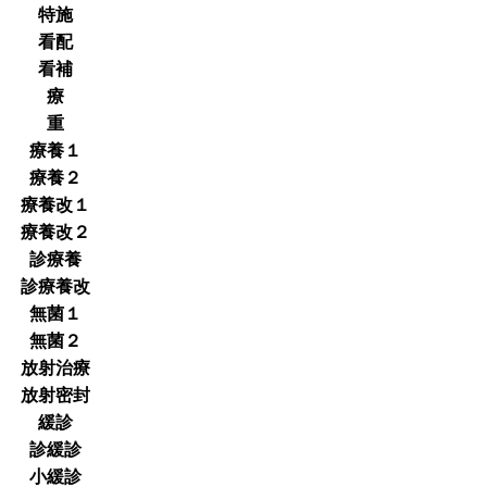
特施
看配
看補
療
重
療養１
療養２
療養改１
療養改２
診療養
診療養改
無菌１
無菌２
放射治療
放射密封
緩診
診緩診
小緩診