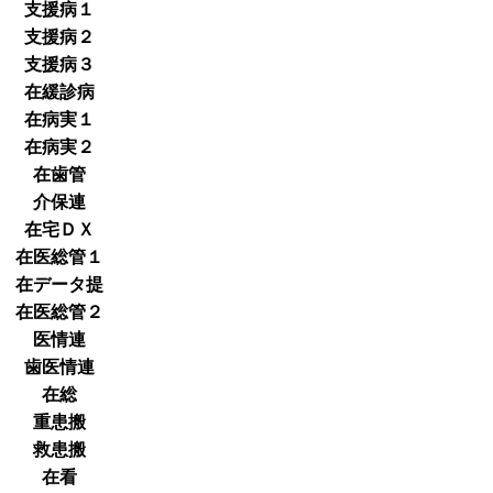
支援病１
支援病２
支援病３
在緩診病
在病実１
在病実２
在歯管
介保連
在宅ＤＸ
在医総管１
在データ提
在医総管２
医情連
歯医情連
在総
重患搬
救患搬
在看