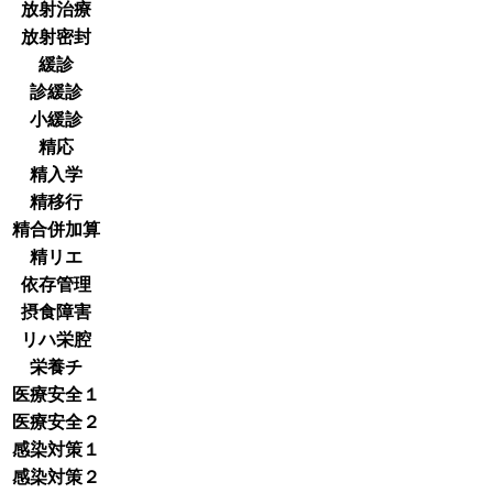
放射治療
放射密封
緩診
診緩診
小緩診
精応
精入学
精移行
精合併加算
精リエ
依存管理
摂食障害
リハ栄腔
栄養チ
医療安全１
医療安全２
感染対策１
感染対策２