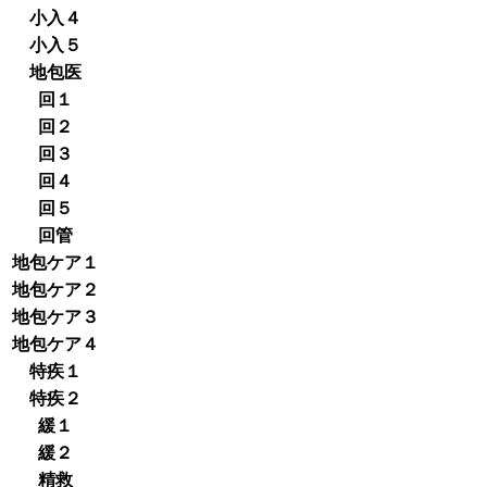
小入４
小入５
地包医
回１
回２
回３
回４
回５
回管
地包ケア１
地包ケア２
地包ケア３
地包ケア４
特疾１
特疾２
緩１
緩２
精救