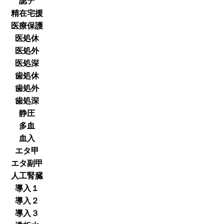
認デ
精在宅援
医療保護
医処休
医処外
医処深
歯処休
歯処外
歯処深
静圧
多血
血入
エタ甲
エタ副甲
人工腎臓
導入１
導入２
導入３