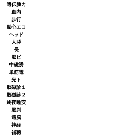
遺伝腫カ
血内
歩行
胎心エコ
ヘッド
人膵
長
脳ビ
中磁誘
単筋電
光ト
脳磁診１
脳磁診２
終夜睡安
脳判
遠脳
神経
補聴