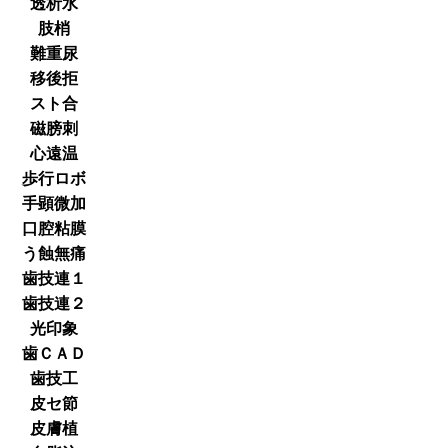
透析水
肢梢
難重尿
移後拒
スト合
磁膀刺
心遠温
歩行ロボ
手顕微加
口腔粘膜
う蝕無痛
歯技連１
歯技連２
光印象
歯ＣＡＤ
歯技工
皮セ節
皮膚植