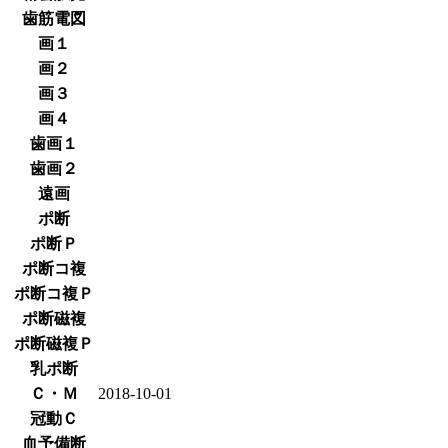
歯筋電図
画１
画２
画３
画４
歯画１
歯画２
遠画
ポ断
ポ断Ｐ
ポ断コ複
ポ断コ複Ｐ
ポ断磁複
ポ断磁複Ｐ
乳ポ断
Ｃ・Ｍ
2018-10-01
冠動Ｃ
血予備断