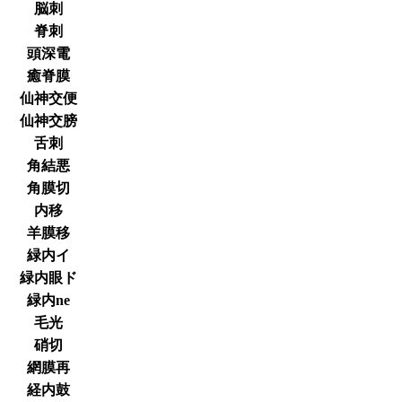
脳刺
脊刺
頭深電
癒脊膜
仙神交便
仙神交膀
舌刺
角結悪
角膜切
内移
羊膜移
緑内イ
緑内眼ド
緑内ne
毛光
硝切
網膜再
経内鼓