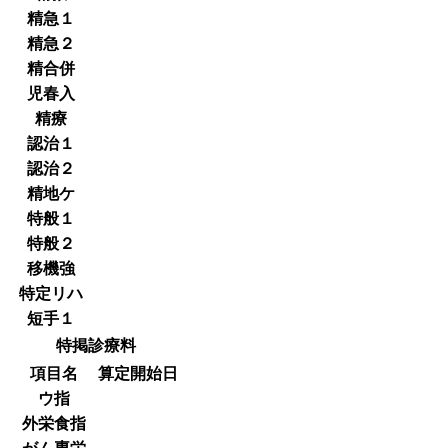
精急１
精急２
精合併
児春入
精療
認治１
認治２
精地ケ
特般１
特般２
移機強
特定リハ
短手１
特掲診療料
項目名
算定開始日
ウ指
外栄食指