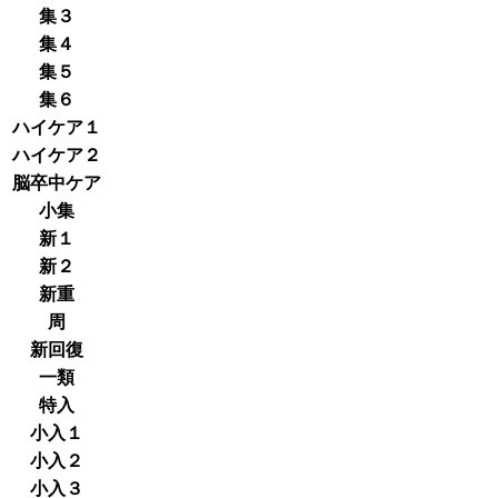
集３
集４
集５
集６
ハイケア１
ハイケア２
脳卒中ケア
小集
新１
新２
新重
周
新回復
一類
特入
小入１
小入２
小入３