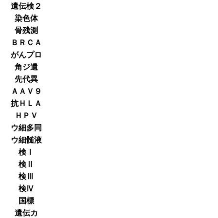
遺伝検２
染色体
骨残測
ＢＲＣＡ
がんプロ
角ジ遺
先代異
ＡＡＶ９
抗ＨＬＡ
ＨＰＶ
ウ細多同
ウ細髄液
検Ⅰ
検Ⅱ
検Ⅲ
検Ⅳ
国標
遺伝カ