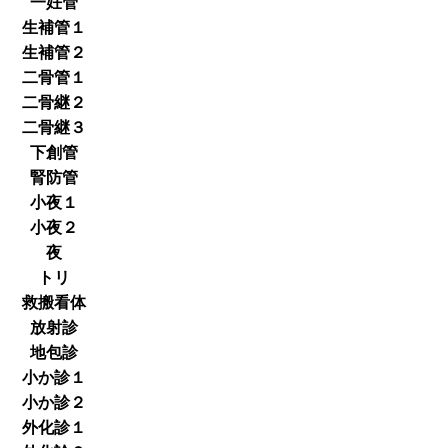
一妊管
生補管１
生補管２
二骨管１
二骨継２
二骨継３
下創管
腎防管
小夜１
小夜２
夜
トリ
救搬看体
放射診
地包診
小か診１
小か診２
外化診１