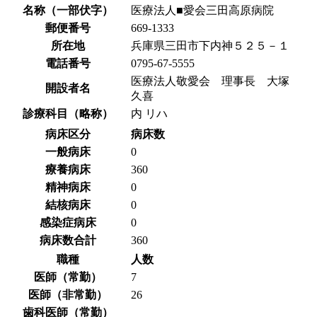
名称（一部伏字）
医療法人■愛会三田高原病院
郵便番号
669-1333
所在地
兵庫県三田市下内神５２５－１
電話番号
0795-67-5555
医療法人敬愛会 理事長 大塚
開設者名
久喜
診療科目（略称）
内 リハ
病床区分
病床数
一般病床
0
療養病床
360
精神病床
0
結核病床
0
感染症病床
0
病床数合計
360
職種
人数
医師（常勤）
7
医師（非常勤）
26
歯科医師（常勤）