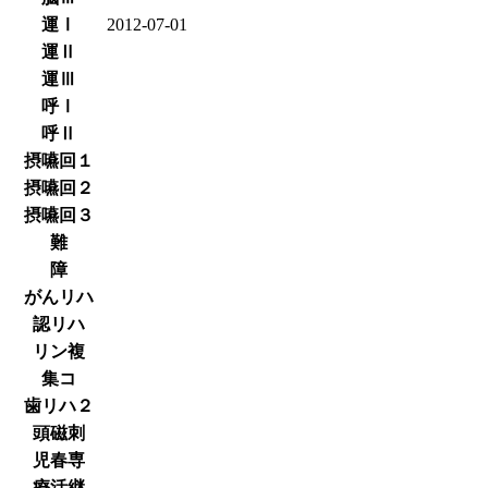
運Ⅰ
2012-07-01
運Ⅱ
運Ⅲ
呼Ⅰ
呼Ⅱ
摂嚥回１
摂嚥回２
摂嚥回３
難
障
がんリハ
認リハ
リン複
集コ
歯リハ２
頭磁刺
児春専
療活継