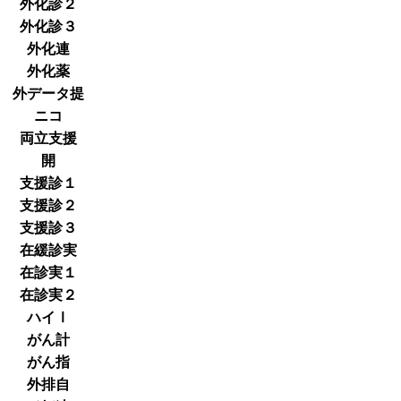
外化診２
外化診３
外化連
外化薬
外データ提
ニコ
両立支援
開
支援診１
支援診２
支援診３
在緩診実
在診実１
在診実２
ハイⅠ
がん計
がん指
外排自