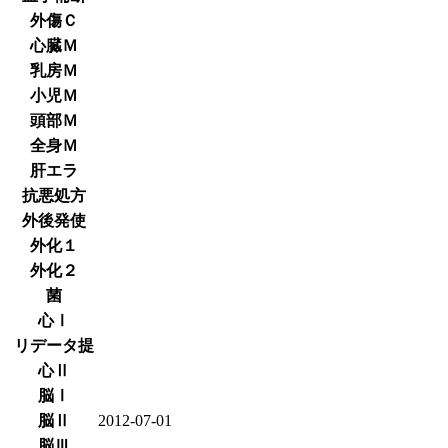
外傷Ｃ
心臓Ｍ
乳房Ｍ
小児Ｍ
頭部Ｍ
全身Ｍ
肝エラ
抗悪処方
外後発使
外化１
外化２
菌
心Ⅰ
リデータ提
心Ⅱ
脳Ⅰ
脳Ⅱ
2012-07-01
脳Ⅲ