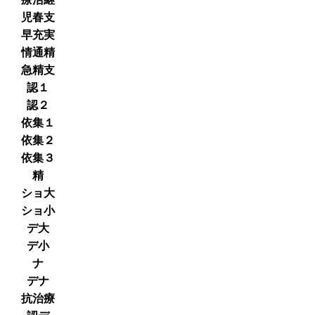
児春支
早充実
情通精
急精支
認１
認２
依集１
依集２
依集３
精
ショ大
ショ小
デ大
デ小
ナ
デナ
抗治療