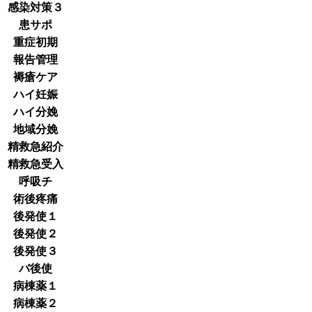
感染対策３
患サポ
重症初期
報告管理
褥瘡ケア
ハイ妊娠
ハイ分娩
地域分娩
精救急紹介
精救急受入
呼吸チ
術後疼痛
後発使１
後発使２
後発使３
バ後使
病棟薬１
病棟薬２