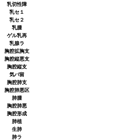
乳切性障
乳セ１
乳セ２
乳腫
ゲル乳再
乳腺ラ
胸腔拡胸支
胸腔縦悪支
胸腔縦支
気バ留
胸腔肺支
胸腔肺悪区
肺腫
胸腔肺悪
胸腔形成
肺植
生肺
肺ラ