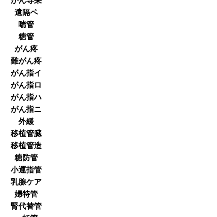
がん専栄
遠隔ペ
喘管
糖管
がん疼
難がん疼
がん指イ
がん指ロ
がん指ハ
がん指ニ
外緩
移植管臓
移植管造
糖防管
小運指管
乳腺ケア
婦特管
腎代替管