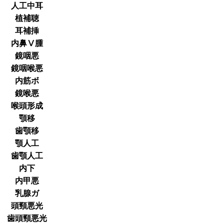
人工中耳
植補聴
耳補挿
内鼻Ⅴ腫
鏡咽悪
鏡咽喉悪
内筋ボ
鏡喉悪
喉頭形成
顎移
歯顎移
顎人工
歯顎人工
内下
内甲悪
乳腺ガ
頭頸悪光
歯頭頸悪光