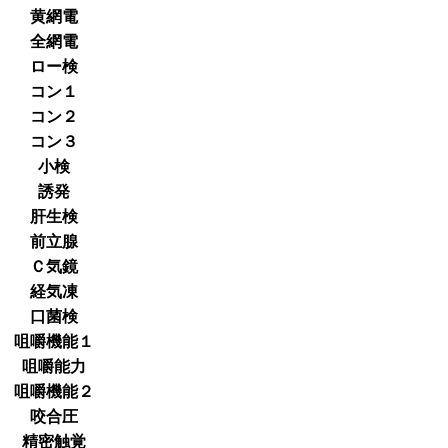
黄網電
全網電
ロー検
コン１
コン２
コン３
小検
誘発
肝生検
前立腺
Ｃ気鏡
経気凍
口菌検
咀嚼機能１
咀嚼能力
咀嚼機能２
咬合圧
精密触覚