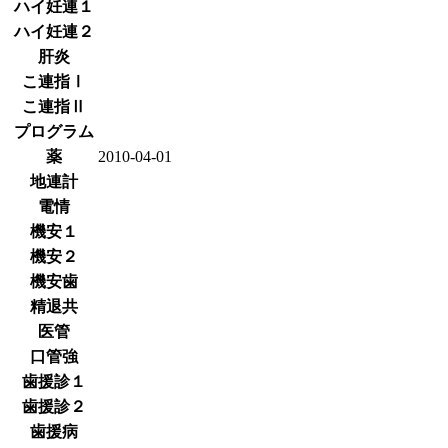
ハイ妊連１
ハイ妊連２
肝炎
こ連指Ⅰ
こ連指Ⅱ
プログラム
薬
2010-04-01
地連計
電情
機安１
機安２
機安歯
精退共
医管
口管強
歯援診１
歯援診２
歯援病