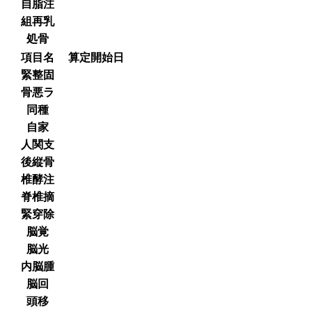
自脂注
組再乳
処骨
項目名
算定開始日
緊整固
骨悪ラ
同種
自家
人関支
後縦骨
椎酵注
脊椎摘
緊穿除
脳覚
脳光
内脳腫
脳回
頭移