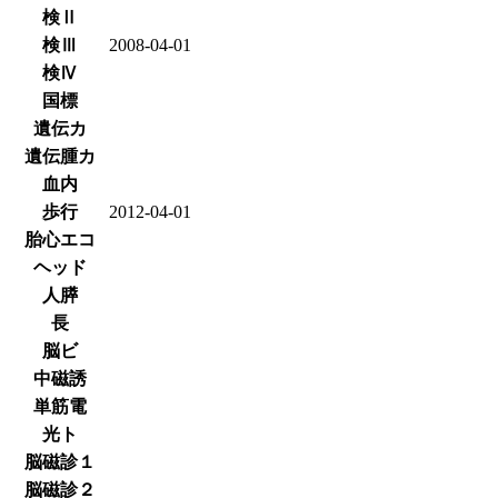
検Ⅱ
検Ⅲ
2008-04-01
検Ⅳ
国標
遺伝カ
遺伝腫カ
血内
歩行
2012-04-01
胎心エコ
ヘッド
人膵
長
脳ビ
中磁誘
単筋電
光ト
脳磁診１
脳磁診２