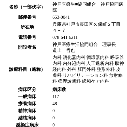
神戸医療生■協同組合 神戸協同病
名称（一部伏字）
院
郵便番号
653-0041
兵庫県神戸市長田区久保町２丁目
所在地
４－７
電話番号
078-641-6211
神戸医療生活協同組合 理事長
開設者名
道上 哲也
内科 消化器内科 循環器内科 呼吸器
内科 内分泌内科 人工透析内科 脳神
診療科目（略称）
経内科 外科 肛門外科 整形外科 皮
膚科 リハビリテーション科 放射線
科 病理診断科 緩和ケア内科
病床区分
病床数
一般病床
117
療養病床
48
精神病床
0
結核病床
0
感染症病床
0