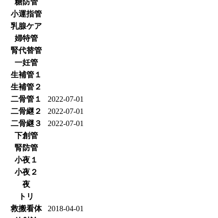
糖防管
小運指管
乳腺ケア
婦特管
腎代替管
一妊管
生補管１
生補管２
二骨管１
2022-07-01
二骨継２
2022-07-01
二骨継３
2022-07-01
下創管
腎防管
小夜１
小夜２
夜
トリ
救搬看体
2018-04-01