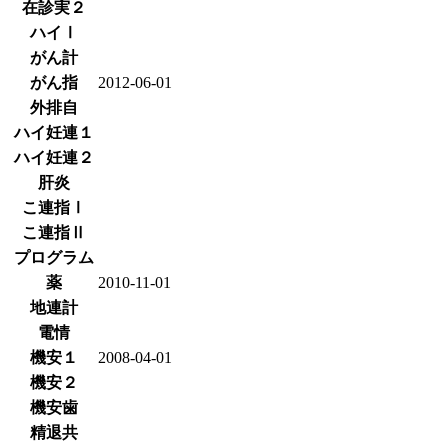
在診実２
ハイⅠ
がん計
がん指
2012-06-01
外排自
ハイ妊連１
ハイ妊連２
肝炎
こ連指Ⅰ
こ連指Ⅱ
プログラム
薬
2010-11-01
地連計
電情
機安１
2008-04-01
機安２
機安歯
精退共