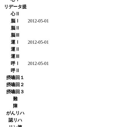
リデータ提
心Ⅱ
脳Ⅰ
2012-05-01
脳Ⅱ
脳Ⅲ
運Ⅰ
2012-05-01
運Ⅱ
運Ⅲ
呼Ⅰ
2012-05-01
呼Ⅱ
摂嚥回１
摂嚥回２
摂嚥回３
難
障
がんリハ
認リハ