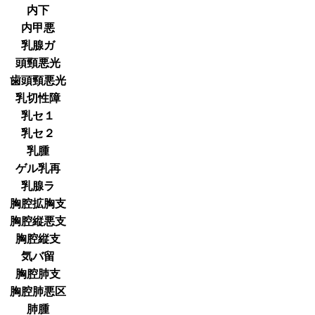
内下
内甲悪
乳腺ガ
頭頸悪光
歯頭頸悪光
乳切性障
乳セ１
乳セ２
乳腫
ゲル乳再
乳腺ラ
胸腔拡胸支
胸腔縦悪支
胸腔縦支
気バ留
胸腔肺支
胸腔肺悪区
肺腫