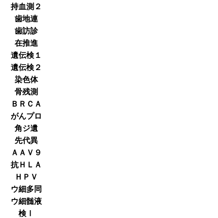
持血測２
歯地連
歯訪診
在推進
遺伝検１
遺伝検２
染色体
骨残測
ＢＲＣＡ
がんプロ
角ジ遺
先代異
ＡＡＶ９
抗ＨＬＡ
ＨＰＶ
ウ細多同
ウ細髄液
検Ⅰ