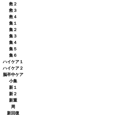
救２
救３
救４
集１
集２
集３
集４
集５
集６
ハイケア１
ハイケア２
脳卒中ケア
小集
新１
新２
新重
周
新回復