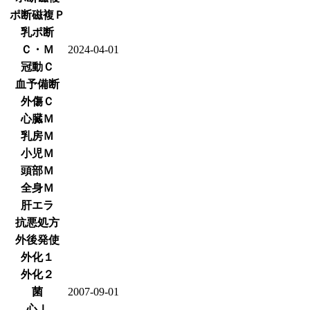
ポ断磁複Ｐ
乳ポ断
Ｃ・Ｍ
2024-04-01
冠動Ｃ
血予備断
外傷Ｃ
心臓Ｍ
乳房Ｍ
小児Ｍ
頭部Ｍ
全身Ｍ
肝エラ
抗悪処方
外後発使
外化１
外化２
菌
2007-09-01
心Ⅰ