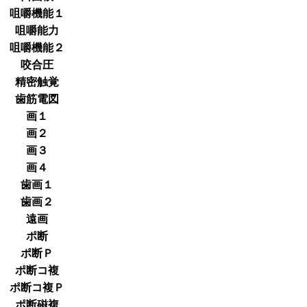
咀嚼機能１
咀嚼能力
咀嚼機能２
咬合圧
精密触覚
歯筋電図
画１
画２
画３
画４
歯画１
歯画２
遠画
ポ断
ポ断Ｐ
ポ断コ複
ポ断コ複Ｐ
ポ断磁複