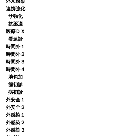
外来感染
連携強化
サ強化
抗薬適
医療ＤＸ
看遠診
時間外１
時間外２
時間外３
時間外４
地包加
歯初診
病初診
外安全１
外安全２
外感染１
外感染２
外感染３