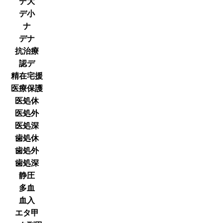
デ大
デ小
ナ
デナ
抗治療
認デ
精在宅援
医療保護
医処休
医処外
医処深
歯処休
歯処外
歯処深
静圧
多血
血入
エタ甲