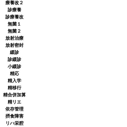
療養改２
診療養
診療養改
無菌１
無菌２
放射治療
放射密封
緩診
診緩診
小緩診
精応
精入学
精移行
精合併加算
精リエ
依存管理
摂食障害
リハ栄腔