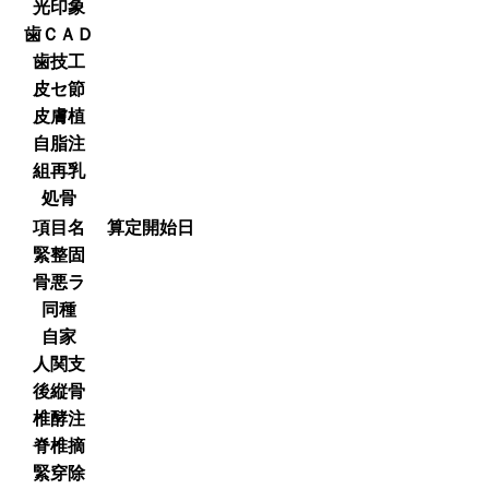
光印象
歯ＣＡＤ
歯技工
皮セ節
皮膚植
自脂注
組再乳
処骨
項目名
算定開始日
緊整固
骨悪ラ
同種
自家
人関支
後縦骨
椎酵注
脊椎摘
緊穿除