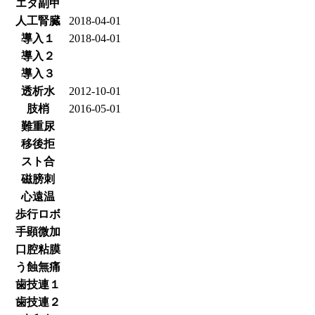
エタ副甲
人工腎臓
2018-04-01
導入１
2018-04-01
導入２
導入３
透析水
2012-10-01
肢梢
2016-05-01
難重尿
移後拒
スト合
磁膀刺
心遠温
歩行ロボ
手顕微加
口腔粘膜
う蝕無痛
歯技連１
歯技連２