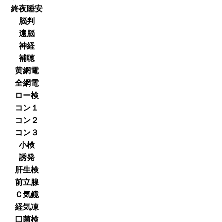
終夜睡安
脳判
遠脳
神経
補聴
黄網電
全網電
ロー検
コン１
コン２
コン３
小検
誘発
肝生検
前立腺
Ｃ気鏡
経気凍
口菌検