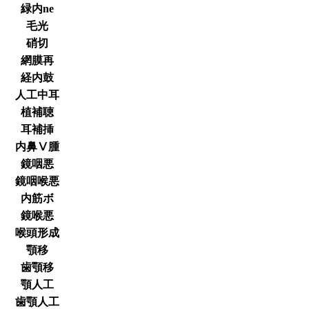
緑内ne
毛光
硝切
網膜再
経内鼓
人工中耳
植補聴
耳補挿
内鼻Ⅴ腫
鏡咽悪
鏡咽喉悪
内筋ボ
鏡喉悪
喉頭形成
顎移
歯顎移
顎人工
歯顎人工