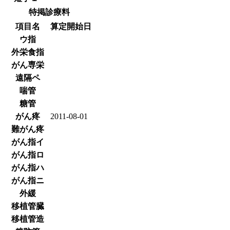
特掲診療料
項目名
算定開始日
ウ指
外栄食指
がん専栄
遠隔ペ
喘管
糖管
がん疼
2011-08-01
難がん疼
がん指イ
がん指ロ
がん指ハ
がん指ニ
外緩
移植管臓
移植管造