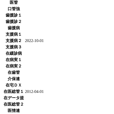
医管
口管強
歯援診１
歯援診２
歯援病
支援病１
支援病２
2022-10-01
支援病３
在緩診病
在病実１
在病実２
在歯管
介保連
在宅ＤＸ
在医総管１
2012-04-01
在データ提
在医総管２
医情連