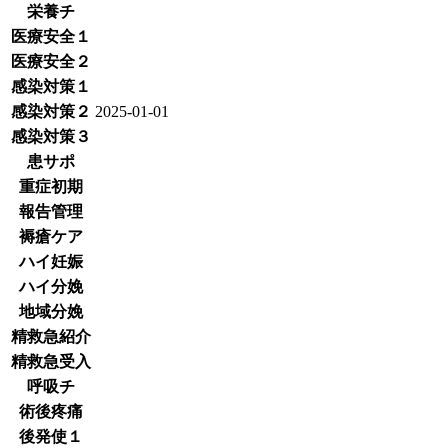
栄養チ
医療安全１
医療安全２
感染対策１
感染対策２
2025-01-01
感染対策３
患サポ
重症初期
報告管理
褥瘡ケア
ハイ妊娠
ハイ分娩
地域分娩
精救急紹介
精救急受入
呼吸チ
術後疼痛
後発使１