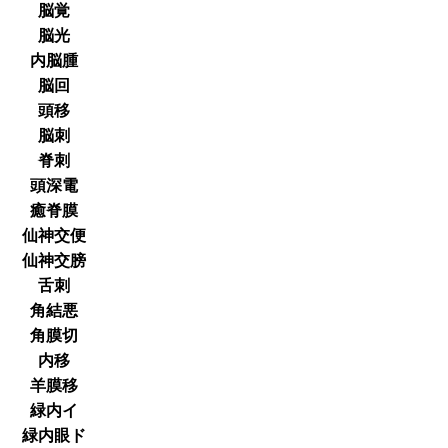
脳覚
脳光
内脳腫
脳回
頭移
脳刺
脊刺
頭深電
癒脊膜
仙神交便
仙神交膀
舌刺
角結悪
角膜切
内移
羊膜移
緑内イ
緑内眼ド