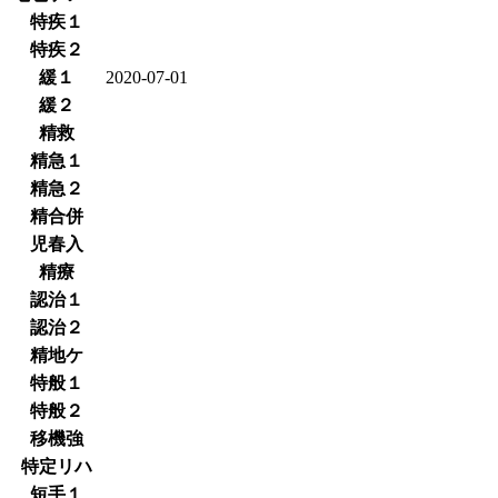
特疾１
特疾２
緩１
2020-07-01
緩２
精救
精急１
精急２
精合併
児春入
精療
認治１
認治２
精地ケ
特般１
特般２
移機強
特定リハ
短手１