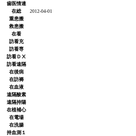
歯医情連
在総
2012-04-01
重患搬
救患搬
在看
訪看充
訪看専
訪看ＤⅩ
訪看遠隔
在後病
在訪褥
在血液
遠隔酸素
遠隔持陽
在植補心
在電場
在洗腸
持血測１