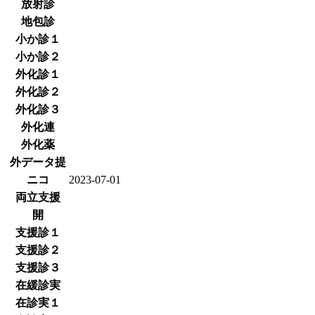
放射診
地包診
小か診１
小か診２
外化診１
外化診２
外化診３
外化連
外化薬
外データ提
ニコ
2023-07-01
両立支援
開
支援診１
支援診２
支援診３
在緩診実
在診実１