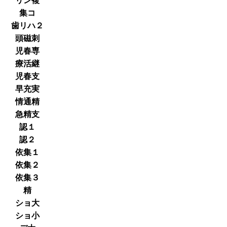
リン複
集コ
歯リハ２
頭磁刺
児春専
療活継
児春支
早充実
情通精
急精支
認１
認２
依集１
依集２
依集３
精
ショ大
ショ小