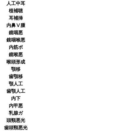
人工中耳
植補聴
耳補挿
内鼻Ⅴ腫
鏡咽悪
鏡咽喉悪
内筋ボ
鏡喉悪
喉頭形成
顎移
歯顎移
顎人工
歯顎人工
内下
内甲悪
乳腺ガ
頭頸悪光
歯頭頸悪光