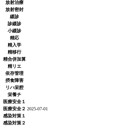
放射治療
放射密封
緩診
診緩診
小緩診
精応
精入学
精移行
精合併加算
精リエ
依存管理
摂食障害
リハ栄腔
栄養チ
医療安全１
医療安全２
2025-07-01
感染対策１
感染対策２