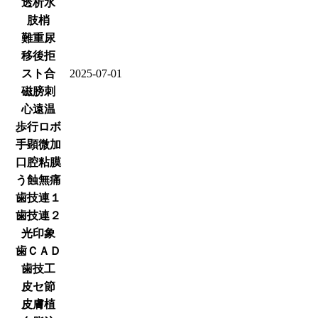
透析水
肢梢
難重尿
移後拒
スト合
2025-07-01
磁膀刺
心遠温
歩行ロボ
手顕微加
口腔粘膜
う蝕無痛
歯技連１
歯技連２
光印象
歯ＣＡＤ
歯技工
皮セ節
皮膚植