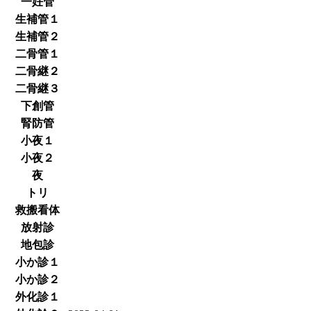
一妊管
生補管１
生補管２
二骨管１
二骨継２
二骨継３
下創管
腎防管
小夜１
小夜２
夜
トリ
救搬看体
放射診
地包診
小か診１
小か診２
外化診１