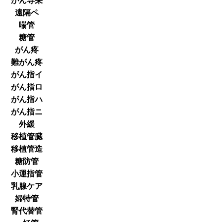
がん専栄
遠隔ペ
喘管
糖管
がん疼
難がん疼
がん指イ
がん指ロ
がん指ハ
がん指ニ
外緩
移植管臓
移植管造
糖防管
小運指管
乳腺ケア
婦特管
腎代替管