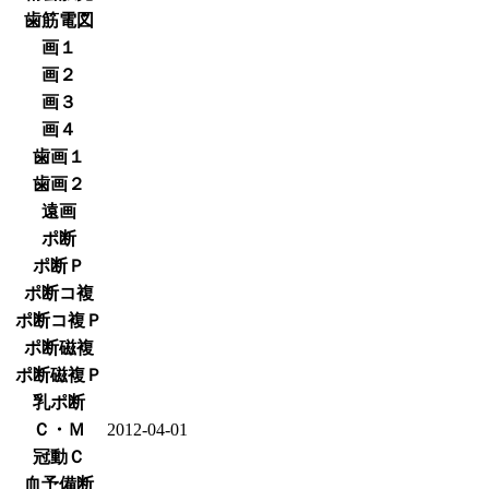
歯筋電図
画１
画２
画３
画４
歯画１
歯画２
遠画
ポ断
ポ断Ｐ
ポ断コ複
ポ断コ複Ｐ
ポ断磁複
ポ断磁複Ｐ
乳ポ断
Ｃ・Ｍ
2012-04-01
冠動Ｃ
血予備断