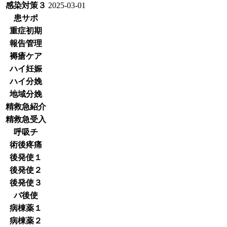
感染対策３
2025-03-01
患サポ
重症初期
報告管理
褥瘡ケア
ハイ妊娠
ハイ分娩
地域分娩
精救急紹介
精救急受入
呼吸チ
術後疼痛
後発使１
後発使２
後発使３
バ後使
病棟薬１
病棟薬２