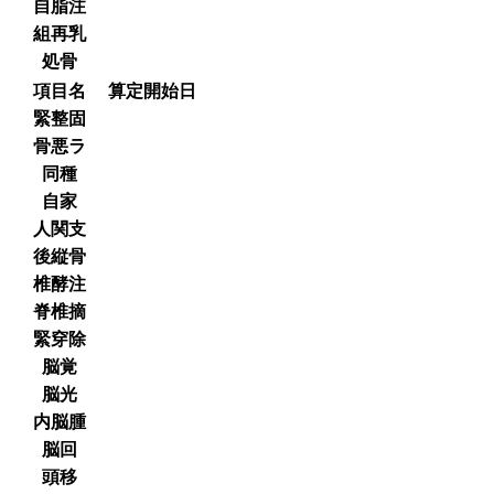
自脂注
組再乳
処骨
項目名
算定開始日
緊整固
骨悪ラ
同種
自家
人関支
後縦骨
椎酵注
脊椎摘
緊穿除
脳覚
脳光
内脳腫
脳回
頭移