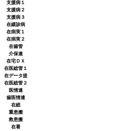
支援病１
支援病２
支援病３
在緩診病
在病実１
在病実２
在歯管
介保連
在宅ＤＸ
在医総管１
在データ提
在医総管２
医情連
歯医情連
在総
重患搬
救患搬
在看