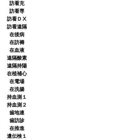
訪看充
訪看専
訪看ＤⅩ
訪看遠隔
在後病
在訪褥
在血液
遠隔酸素
遠隔持陽
在植補心
在電場
在洗腸
持血測１
持血測２
歯地連
歯訪診
在推進
遺伝検１