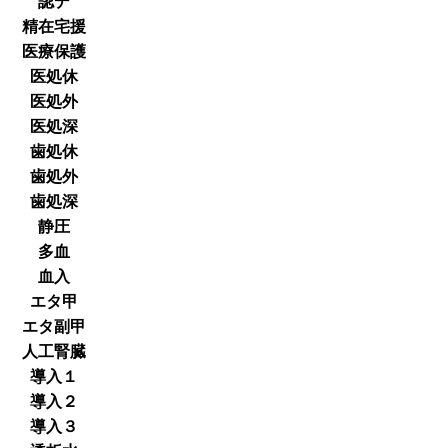
認デ
精在宅援
医療保護
医処休
医処外
医処深
歯処休
歯処外
歯処深
静圧
多血
血入
エタ甲
エタ副甲
人工腎臓
導入１
導入２
導入３