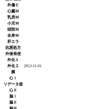
外傷Ｃ
心臓Ｍ
乳房Ｍ
小児Ｍ
頭部Ｍ
全身Ｍ
肝エラ
抗悪処方
外後発使
外化１
外化２
2013-11-01
菌
心Ⅰ
リデータ提
心Ⅱ
脳Ⅰ
脳Ⅱ
脳Ⅲ