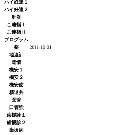
ハイ妊連１
ハイ妊連２
肝炎
こ連指Ⅰ
こ連指Ⅱ
プログラム
薬
2011-10-01
地連計
電情
機安１
機安２
機安歯
精退共
医管
口管強
歯援診１
歯援診２
歯援病