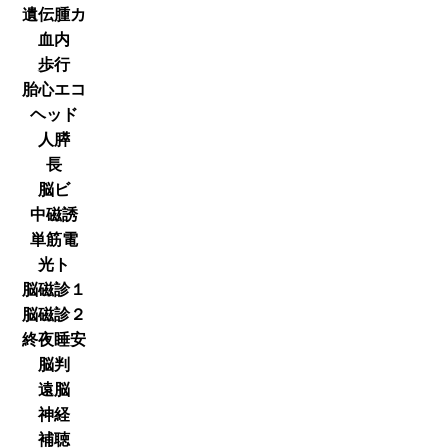
遺伝腫カ
血内
歩行
胎心エコ
ヘッド
人膵
長
脳ビ
中磁誘
単筋電
光ト
脳磁診１
脳磁診２
終夜睡安
脳判
遠脳
神経
補聴