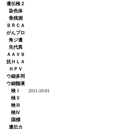
遺伝検２
染色体
骨残測
ＢＲＣＡ
がんプロ
角ジ遺
先代異
ＡＡＶ９
抗ＨＬＡ
ＨＰＶ
ウ細多同
ウ細髄液
検Ⅰ
2011-10-01
検Ⅱ
検Ⅲ
検Ⅳ
国標
遺伝カ