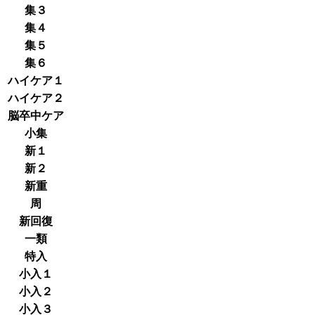
集３
集４
集５
集６
ハイケア１
ハイケア２
脳卒中ケア
小集
新１
新２
新重
周
新回復
一類
特入
小入１
小入２
小入３