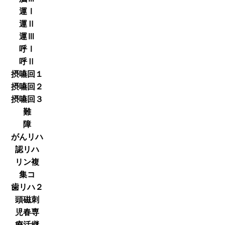
運Ⅰ
運Ⅱ
運Ⅲ
呼Ⅰ
呼Ⅱ
摂嚥回１
摂嚥回２
摂嚥回３
難
障
がんリハ
認リハ
リン複
集コ
歯リハ２
頭磁刺
児春専
療活継