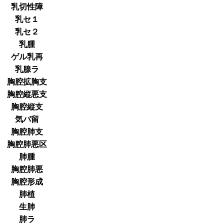
乳切性障
乳セ１
乳セ２
乳腫
ゲル乳再
乳腺ラ
胸腔拡胸支
胸腔縦悪支
胸腔縦支
気バ留
胸腔肺支
胸腔肺悪区
肺腫
胸腔肺悪
胸腔形成
肺植
生肺
肺ラ