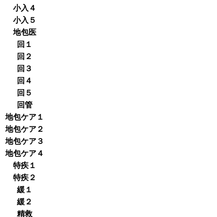
小入４
小入５
地包医
回１
回２
回３
回４
回５
回管
地包ケア１
地包ケア２
地包ケア３
地包ケア４
特疾１
特疾２
緩１
緩２
精救