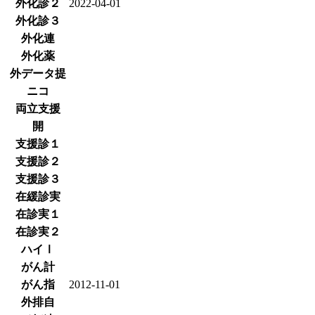
外化診２
2022-04-01
外化診３
外化連
外化薬
外データ提
ニコ
両立支援
開
支援診１
支援診２
支援診３
在緩診実
在診実１
在診実２
ハイⅠ
がん計
がん指
2012-11-01
外排自