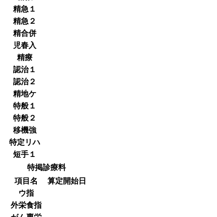
精急１
精急２
精合併
児春入
精療
認治１
認治２
精地ケ
特般１
特般２
移機強
特定リハ
短手１
特掲診療料
項目名
算定開始日
ウ指
外栄食指