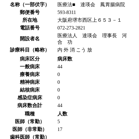
名称（一部伏字）
医療法■ 達瑛会 鳳胃腸病院
郵便番号
593-8311
所在地
大阪府堺市西区上６５３－１
電話番号
072-273-2821
医療法人 達瑛会 理事長 河
開設者名
合 功
診療科目（略称）
内 外 消 こう 放
病床区分
病床数
一般病床
44
療養病床
0
精神病床
0
結核病床
0
感染症病床
0
病床数合計
44
職種
人数
医師（常勤）
5
医師（非常勤）
17
歯科医師（常勤）