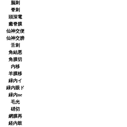
脳刺
脊刺
頭深電
癒脊膜
仙神交便
仙神交膀
舌刺
角結悪
角膜切
内移
羊膜移
緑内イ
緑内眼ド
緑内ne
毛光
硝切
網膜再
経内鼓