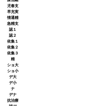
児春支
早充実
情通精
急精支
認１
認２
依集１
依集２
依集３
精
ショ大
ショ小
デ大
デ小
ナ
デナ
抗治療