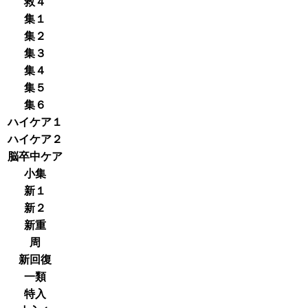
救４
集１
集２
集３
集４
集５
集６
ハイケア１
ハイケア２
脳卒中ケア
小集
新１
新２
新重
周
新回復
一類
特入