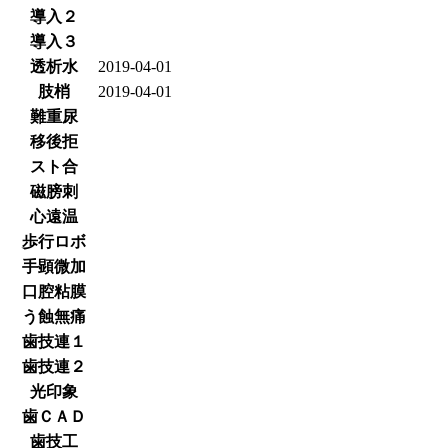
導入２
導入３
透析水
2019-04-01
肢梢
2019-04-01
難重尿
移後拒
スト合
磁膀刺
心遠温
歩行ロボ
手顕微加
口腔粘膜
う蝕無痛
歯技連１
歯技連２
光印象
歯ＣＡＤ
歯技工