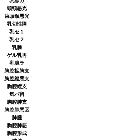
乳腺ガ
頭頸悪光
歯頭頸悪光
乳切性障
乳セ１
乳セ２
乳腫
ゲル乳再
乳腺ラ
胸腔拡胸支
胸腔縦悪支
胸腔縦支
気バ留
胸腔肺支
胸腔肺悪区
肺腫
胸腔肺悪
胸腔形成