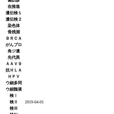
歯訪診
在推進
遺伝検１
遺伝検２
染色体
骨残測
ＢＲＣＡ
がんプロ
角ジ遺
先代異
ＡＡＶ９
抗ＨＬＡ
ＨＰＶ
ウ細多同
ウ細髄液
検Ⅰ
検Ⅱ
2019-04-01
検Ⅲ