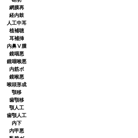
網膜再
経内鼓
人工中耳
植補聴
耳補挿
内鼻Ⅴ腫
鏡咽悪
鏡咽喉悪
内筋ボ
鏡喉悪
喉頭形成
顎移
歯顎移
顎人工
歯顎人工
内下
内甲悪