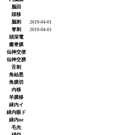
脳回
頭移
脳刺
2019-04-01
脊刺
2019-04-01
頭深電
癒脊膜
仙神交便
仙神交膀
舌刺
角結悪
角膜切
内移
羊膜移
緑内イ
緑内眼ド
緑内ne
毛光
硝切