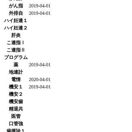
がん指
2019-04-01
外排自
2019-04-01
ハイ妊連１
ハイ妊連２
肝炎
こ連指Ⅰ
こ連指Ⅱ
プログラム
薬
2019-04-01
地連計
電情
2020-04-01
機安１
2019-04-01
機安２
機安歯
精退共
医管
口管強
歯援診１