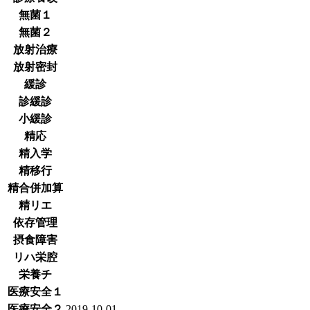
無菌１
無菌２
放射治療
放射密封
緩診
診緩診
小緩診
精応
精入学
精移行
精合併加算
精リエ
依存管理
摂食障害
リハ栄腔
栄養チ
医療安全１
医療安全２
2019-10-01