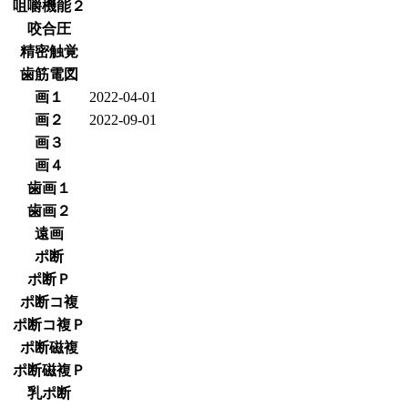
咀嚼機能２
咬合圧
精密触覚
歯筋電図
画１
2022-04-01
画２
2022-09-01
画３
画４
歯画１
歯画２
遠画
ポ断
ポ断Ｐ
ポ断コ複
ポ断コ複Ｐ
ポ断磁複
ポ断磁複Ｐ
乳ポ断