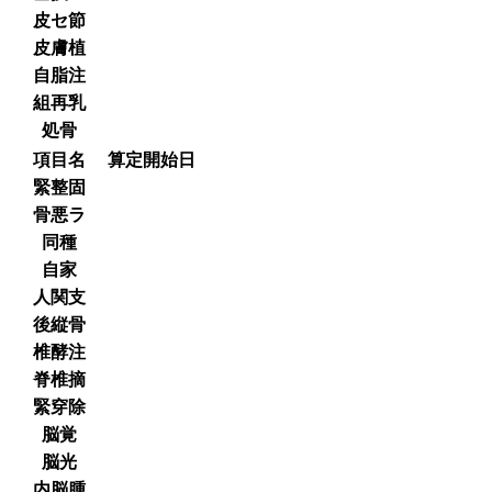
皮セ節
皮膚植
自脂注
組再乳
処骨
項目名
算定開始日
緊整固
骨悪ラ
同種
自家
人関支
後縦骨
椎酵注
脊椎摘
緊穿除
脳覚
脳光
内脳腫