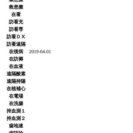
救患搬
在看
訪看充
訪看専
訪看ＤⅩ
訪看遠隔
在後病
2019-04-01
在訪褥
在血液
遠隔酸素
遠隔持陽
在植補心
在電場
在洗腸
持血測１
持血測２
歯地連