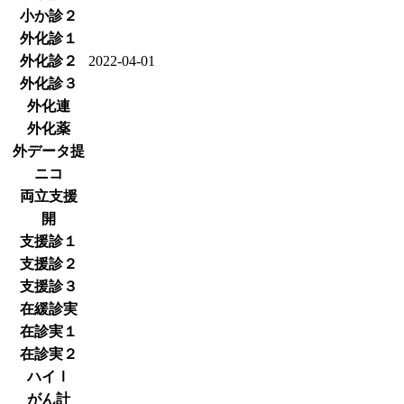
小か診２
外化診１
外化診２
2022-04-01
外化診３
外化連
外化薬
外データ提
ニコ
両立支援
開
支援診１
支援診２
支援診３
在緩診実
在診実１
在診実２
ハイⅠ
がん計