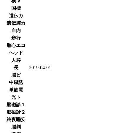
検Ⅳ
国標
遺伝カ
遺伝腫カ
血内
歩行
胎心エコ
ヘッド
人膵
長
2019-04-01
脳ビ
中磁誘
単筋電
光ト
脳磁診１
脳磁診２
終夜睡安
脳判