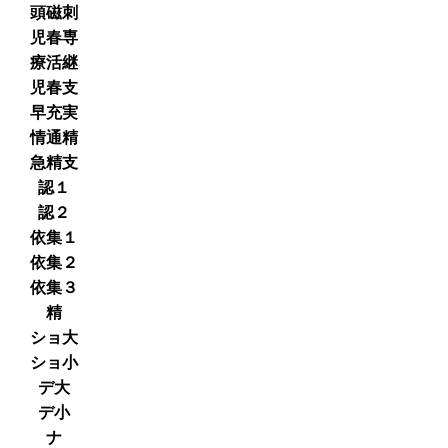
頭磁刺
児春専
療活継
児春支
早充実
情通精
急精支
認１
認２
依集１
依集２
依集３
精
ショ大
ショ小
デ大
デ小
ナ