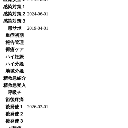
感染対策１
感染対策２
2024-06-01
感染対策３
患サポ
2019-04-01
重症初期
報告管理
褥瘡ケア
ハイ妊娠
ハイ分娩
地域分娩
精救急紹介
精救急受入
呼吸チ
術後疼痛
後発使１
2026-02-01
後発使２
後発使３