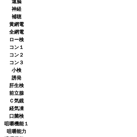
遠脳
神経
補聴
黄網電
全網電
ロー検
コン１
コン２
コン３
小検
誘発
肝生検
前立腺
Ｃ気鏡
経気凍
口菌検
咀嚼機能１
咀嚼能力