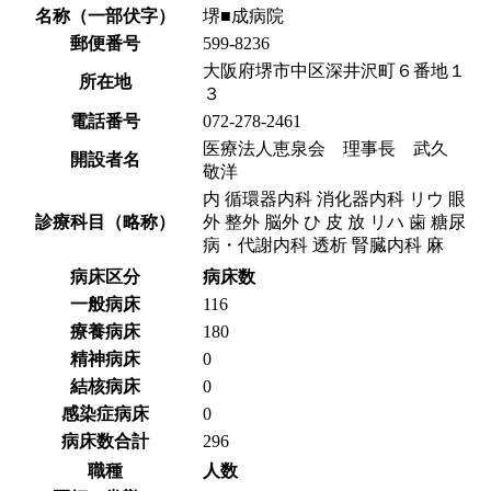
名称（一部伏字）
堺■成病院
郵便番号
599-8236
大阪府堺市中区深井沢町６番地１
所在地
３
電話番号
072-278-2461
医療法人恵泉会 理事長 武久
開設者名
敬洋
内 循環器内科 消化器内科 リウ 眼
診療科目（略称）
外 整外 脳外 ひ 皮 放 リハ 歯 糖尿
病・代謝内科 透析 腎臓内科 麻
病床区分
病床数
一般病床
116
療養病床
180
精神病床
0
結核病床
0
感染症病床
0
病床数合計
296
職種
人数