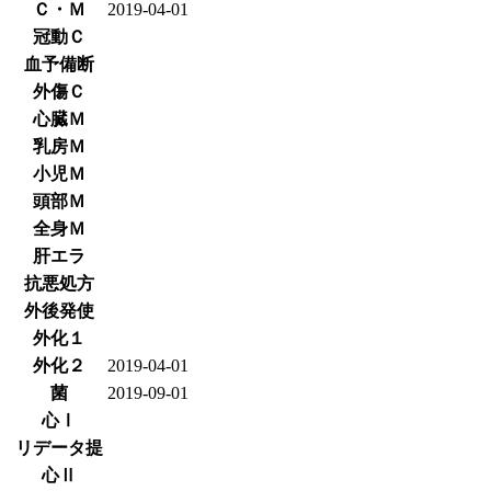
Ｃ・Ｍ
2019-04-01
冠動Ｃ
血予備断
外傷Ｃ
心臓Ｍ
乳房Ｍ
小児Ｍ
頭部Ｍ
全身Ｍ
肝エラ
抗悪処方
外後発使
外化１
外化２
2019-04-01
菌
2019-09-01
心Ⅰ
リデータ提
心Ⅱ