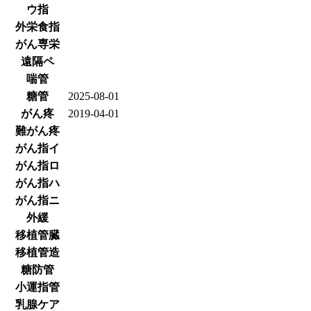
ウ指
外栄食指
がん専栄
遠隔ペ
喘管
糖管
2025-08-01
がん疼
2019-04-01
難がん疼
がん指イ
がん指ロ
がん指ハ
がん指ニ
外緩
移植管臓
移植管造
糖防管
小運指管
乳腺ケア