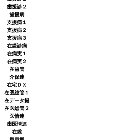
歯援診２
歯援病
支援病１
支援病２
支援病３
在緩診病
在病実１
在病実２
在歯管
介保連
在宅ＤＸ
在医総管１
在データ提
在医総管２
医情連
歯医情連
在総
重患搬