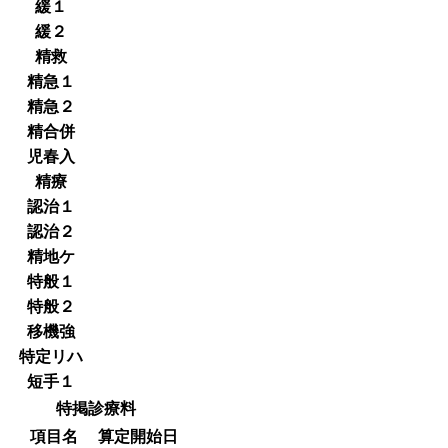
緩１
緩２
精救
精急１
精急２
精合併
児春入
精療
認治１
認治２
精地ケ
特般１
特般２
移機強
特定リハ
短手１
特掲診療料
項目名
算定開始日