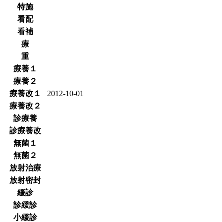
特施
看配
看補
療
重
療養１
療養２
療養改１
2012-10-01
療養改２
診療養
診療養改
無菌１
無菌２
放射治療
放射密封
緩診
診緩診
小緩診