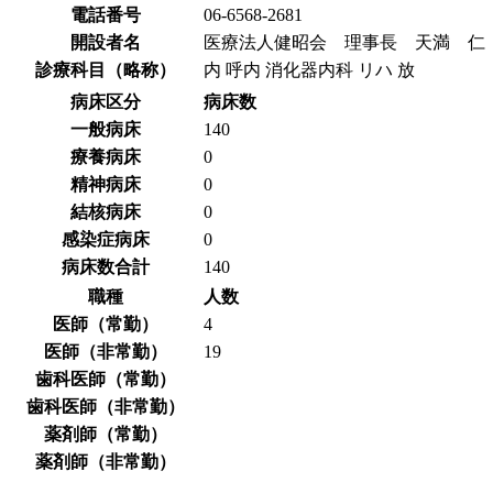
電話番号
06-6568-2681
開設者名
医療法人健昭会 理事長 天満 仁
診療科目（略称）
内 呼内 消化器内科 リハ 放
病床区分
病床数
一般病床
140
療養病床
0
精神病床
0
結核病床
0
感染症病床
0
病床数合計
140
職種
人数
医師（常勤）
4
医師（非常勤）
19
歯科医師（常勤）
歯科医師（非常勤）
薬剤師（常勤）
薬剤師（非常勤）