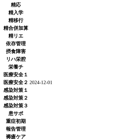
精応
精入学
精移行
精合併加算
精リエ
依存管理
摂食障害
リハ栄腔
栄養チ
医療安全１
医療安全２
2024-12-01
感染対策１
感染対策２
感染対策３
患サポ
重症初期
報告管理
褥瘡ケア