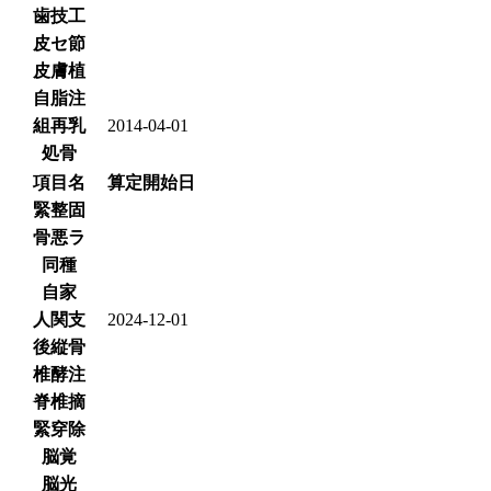
歯技工
皮セ節
皮膚植
自脂注
組再乳
2014-04-01
処骨
項目名
算定開始日
緊整固
骨悪ラ
同種
自家
人関支
2024-12-01
後縦骨
椎酵注
脊椎摘
緊穿除
脳覚
脳光