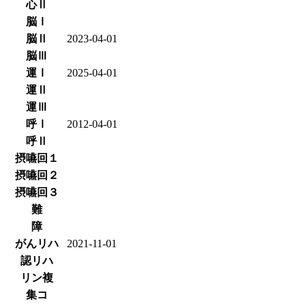
心Ⅱ
脳Ⅰ
脳Ⅱ
2023-04-01
脳Ⅲ
運Ⅰ
2025-04-01
運Ⅱ
運Ⅲ
呼Ⅰ
2012-04-01
呼Ⅱ
摂嚥回１
摂嚥回２
摂嚥回３
難
障
がんリハ
2021-11-01
認リハ
リン複
集コ