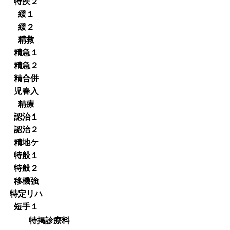
特疾２
緩１
緩２
精救
精急１
精急２
精合併
児春入
精療
認治１
認治２
精地ケ
特般１
特般２
移機強
特定リハ
短手１
特掲診療料