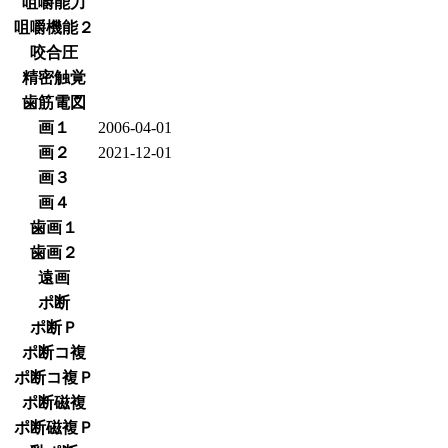
咀嚼能力
咀嚼機能２
咬合圧
精密触覚
歯筋電図
画１
2006-04-01
画２
2021-12-01
画３
画４
歯画１
歯画２
遠画
ポ断
ポ断Ｐ
ポ断コ複
ポ断コ複Ｐ
ポ断磁複
ポ断磁複Ｐ