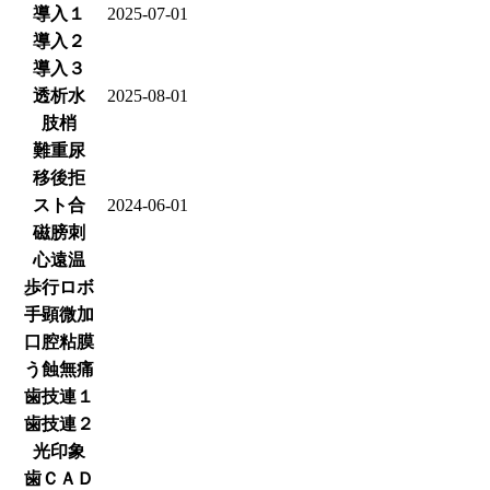
導入１
2025-07-01
導入２
導入３
透析水
2025-08-01
肢梢
難重尿
移後拒
スト合
2024-06-01
磁膀刺
心遠温
歩行ロボ
手顕微加
口腔粘膜
う蝕無痛
歯技連１
歯技連２
光印象
歯ＣＡＤ