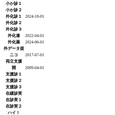
小か診１
小か診２
外化診１
2024-10-01
外化診２
外化診３
外化連
2022-04-01
外化薬
2024-06-01
外データ提
ニコ
2017-07-01
両立支援
開
2009-04-01
支援診１
支援診２
支援診３
在緩診実
在診実１
在診実２
ハイⅠ