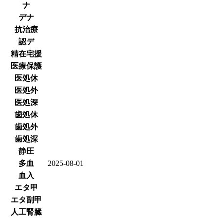
ナ
デナ
抗治療
認デ
精在宅援
医療保護
医処休
医処外
医処深
歯処休
歯処外
歯処深
静圧
多血
2025-08-01
血入
エタ甲
エタ副甲
人工腎臓