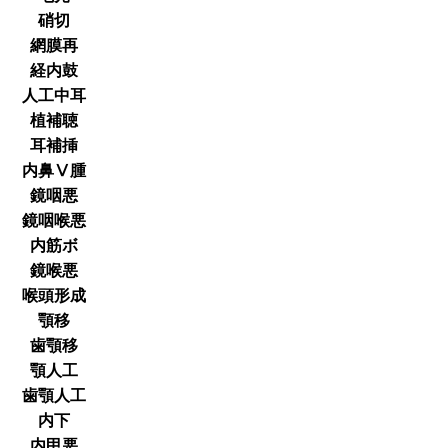
硝切
網膜再
経内鼓
人工中耳
植補聴
耳補挿
内鼻Ⅴ腫
鏡咽悪
鏡咽喉悪
内筋ボ
鏡喉悪
喉頭形成
顎移
歯顎移
顎人工
歯顎人工
内下
内甲悪