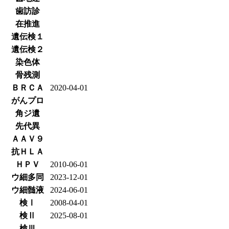
歯訪診
在推進
遺伝検１
遺伝検２
染色体
骨残測
ＢＲＣＡ
2020-04-01
がんプロ
角ジ遺
先代異
ＡＡＶ９
抗ＨＬＡ
ＨＰＶ
2010-06-01
ウ細多同
2023-12-01
ウ細髄液
2024-06-01
検Ⅰ
2008-04-01
検Ⅱ
2025-08-01
検Ⅲ