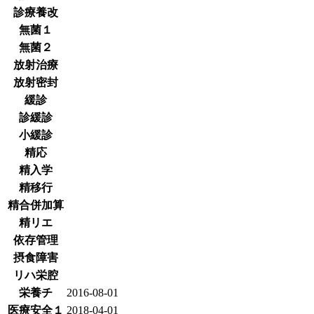
診療養改
無菌１
無菌２
放射治療
放射密封
緩診
診緩診
小緩診
精応
精入学
精移行
精合併加算
精リエ
依存管理
摂食障害
リハ栄腔
栄養チ
2016-08-01
医療安全１
2018-04-01