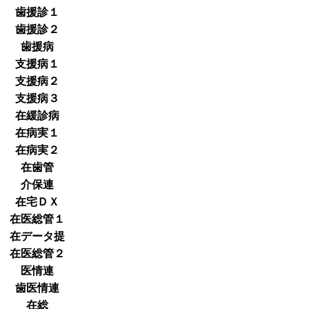
歯援診１
歯援診２
歯援病
支援病１
支援病２
支援病３
在緩診病
在病実１
在病実２
在歯管
介保連
在宅ＤＸ
在医総管１
在データ提
在医総管２
医情連
歯医情連
在総