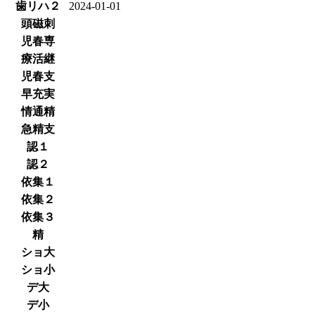
歯リハ２
2024-01-01
頭磁刺
児春専
療活継
児春支
早充実
情通精
急精支
認１
認２
依集１
依集２
依集３
精
ショ大
ショ小
デ大
デ小