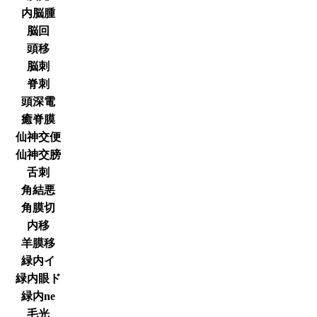
内脳腫
脳回
頭移
脳刺
脊刺
頭深電
癒脊膜
仙神交便
仙神交膀
舌刺
角結悪
角膜切
内移
羊膜移
緑内イ
緑内眼ド
緑内ne
毛光