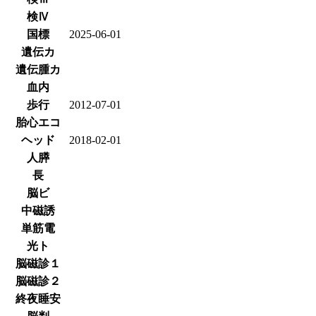
検Ⅳ
国標
2025-06-01
遺伝カ
遺伝腫カ
血内
歩行
2012-07-01
胎心エコ
ヘッド
2018-02-01
人膵
長
脳ビ
中磁誘
単筋電
光ト
脳磁診１
脳磁診２
終夜睡安