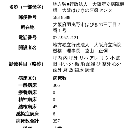
地方独■行政法人 大阪府立病院機
名称（一部伏字）
構 大阪はびきの医療センター
郵便番号
583-8588
大阪府羽曳野市はびきの三丁目７
所在地
番１号
電話番号
072-957-2121
地方独立行政法人 大阪府立病院
開設者名
機構 理事長 遠山 正彌
呼内 内 呼外 リハ アレ リウ 小 皮
診療科目（略称）
眼 耳い 外 循 消 産婦 ひ 整外 心外
歯外 麻 放 臨床 病理
病床区分
病床数
一般病床
306
療養病床
0
精神病床
0
結核病床
45
感染症病床
6
病床数合計
357