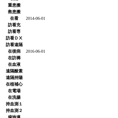
重患搬
救患搬
在看
2014-06-01
訪看充
訪看専
訪看ＤⅩ
訪看遠隔
在後病
2016-06-01
在訪褥
在血液
遠隔酸素
遠隔持陽
在植補心
在電場
在洗腸
持血測１
持血測２
歯地連