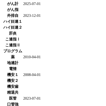
がん計
2025-07-01
がん指
外排自
2023-12-01
ハイ妊連１
ハイ妊連２
肝炎
こ連指Ⅰ
こ連指Ⅱ
プログラム
薬
2010-04-01
地連計
電情
機安１
2008-04-01
機安２
機安歯
精退共
医管
2023-07-01
口管強