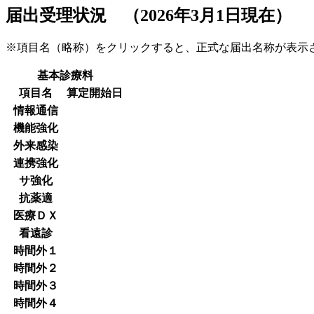
届出受理状況 （2026年3月1日現在）
※項目名（略称）をクリックすると、正式な届出名称が表
基本診療料
項目名
算定開始日
情報通信
機能強化
外来感染
連携強化
サ強化
抗薬適
医療ＤＸ
看遠診
時間外１
時間外２
時間外３
時間外４