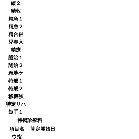
緩２
精救
精急１
精急２
精合併
児春入
精療
認治１
認治２
精地ケ
特般１
特般２
移機強
特定リハ
短手１
特掲診療料
項目名
算定開始日
ウ指