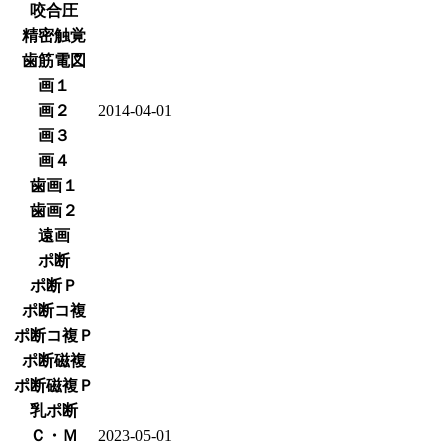
咬合圧
精密触覚
歯筋電図
画１
画２
2014-04-01
画３
画４
歯画１
歯画２
遠画
ポ断
ポ断Ｐ
ポ断コ複
ポ断コ複Ｐ
ポ断磁複
ポ断磁複Ｐ
乳ポ断
Ｃ・Ｍ
2023-05-01