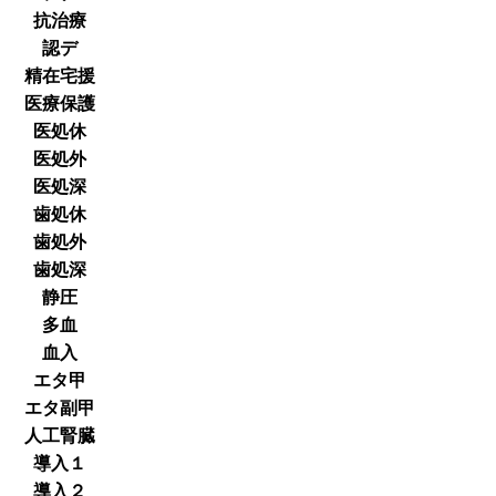
抗治療
認デ
精在宅援
医療保護
医処休
医処外
医処深
歯処休
歯処外
歯処深
静圧
多血
血入
エタ甲
エタ副甲
人工腎臓
導入１
導入２