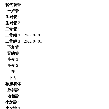
腎代替管
一妊管
生補管１
生補管２
二骨管１
二骨継２
2022-04-01
二骨継３
2022-04-01
下創管
腎防管
小夜１
小夜２
夜
トリ
救搬看体
放射診
地包診
小か診１
小か診２