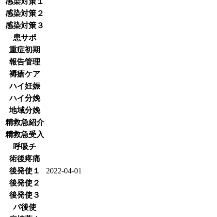
感染対策１
感染対策２
感染対策３
患サポ
重症初期
報告管理
褥瘡ケア
ハイ妊娠
ハイ分娩
地域分娩
精救急紹介
精救急受入
呼吸チ
術後疼痛
後発使１
2022-04-01
後発使２
後発使３
バ後使