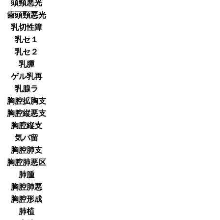
頭頸悪光
歯頭頸悪光
乳切性障
乳セ１
乳セ２
乳腫
ゲル乳再
乳腺ラ
胸腔拡胸支
胸腔縦悪支
胸腔縦支
気バ留
胸腔肺支
胸腔肺悪区
肺腫
胸腔肺悪
胸腔形成
肺植