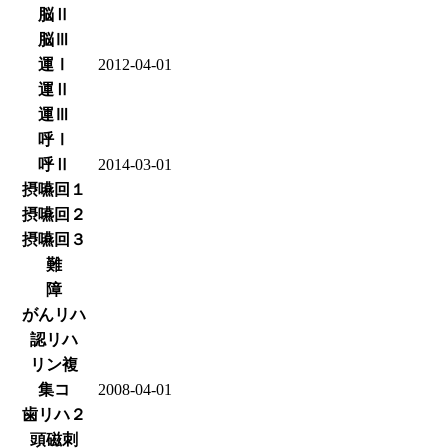
脳Ⅱ
脳Ⅲ
運Ⅰ
2012-04-01
運Ⅱ
運Ⅲ
呼Ⅰ
呼Ⅱ
2014-03-01
摂嚥回１
摂嚥回２
摂嚥回３
難
障
がんリハ
認リハ
リン複
集コ
2008-04-01
歯リハ２
頭磁刺