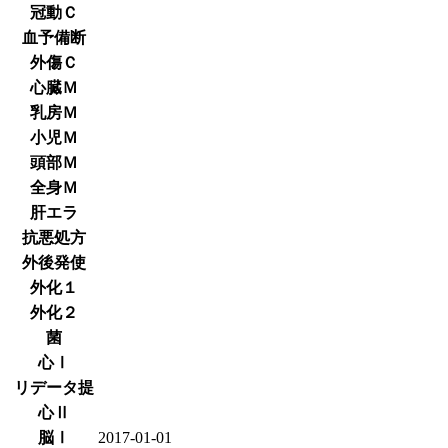
冠動Ｃ
血予備断
外傷Ｃ
心臓Ｍ
乳房Ｍ
小児Ｍ
頭部Ｍ
全身Ｍ
肝エラ
抗悪処方
外後発使
外化１
外化２
菌
心Ⅰ
リデータ提
心Ⅱ
脳Ⅰ
2017-01-01