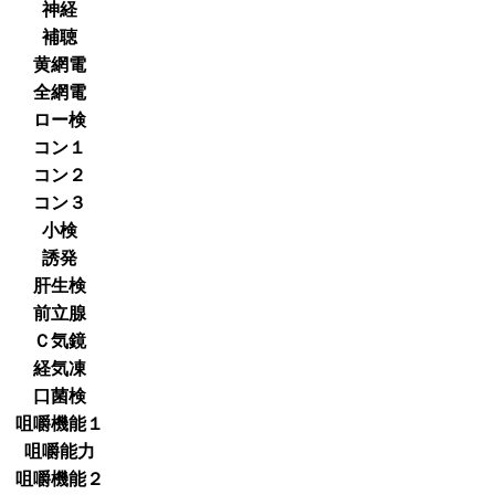
神経
補聴
黄網電
全網電
ロー検
コン１
コン２
コン３
小検
誘発
肝生検
前立腺
Ｃ気鏡
経気凍
口菌検
咀嚼機能１
咀嚼能力
咀嚼機能２