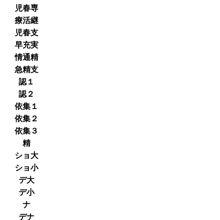
児春専
療活継
児春支
早充実
情通精
急精支
認１
認２
依集１
依集２
依集３
精
ショ大
ショ小
デ大
デ小
ナ
デナ