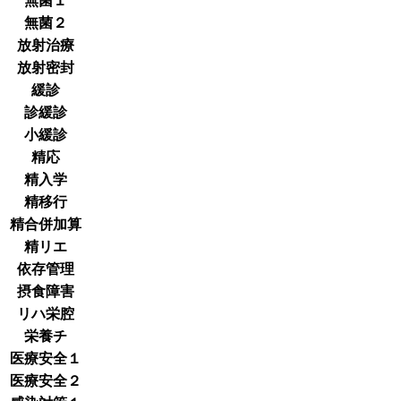
無菌１
無菌２
放射治療
放射密封
緩診
診緩診
小緩診
精応
精入学
精移行
精合併加算
精リエ
依存管理
摂食障害
リハ栄腔
栄養チ
医療安全１
医療安全２