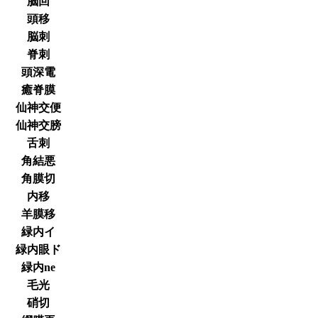
脳回
頭移
脳刺
脊刺
頭深電
癒脊膜
仙神交便
仙神交膀
舌刺
角結悪
角膜切
内移
羊膜移
緑内イ
緑内眼ド
緑内ne
毛光
硝切