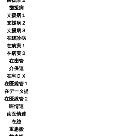
歯援診２
歯援病
支援病１
支援病２
支援病３
在緩診病
在病実１
在病実２
在歯管
介保連
在宅ＤＸ
在医総管１
在データ提
在医総管２
医情連
歯医情連
在総
重患搬