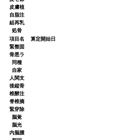
皮膚植
自脂注
組再乳
処骨
項目名
算定開始日
緊整固
骨悪ラ
同種
自家
人関支
後縦骨
椎酵注
脊椎摘
緊穿除
脳覚
脳光
内脳腫