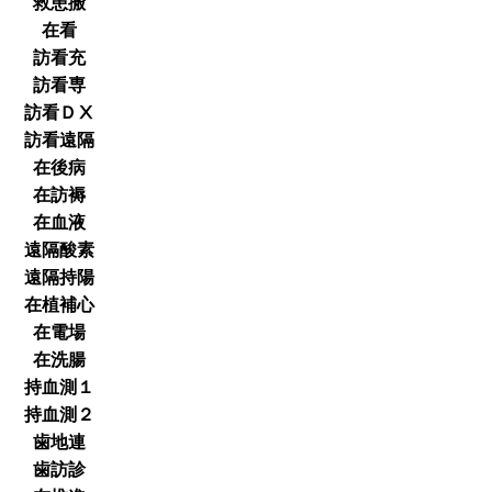
救患搬
在看
訪看充
訪看専
訪看ＤⅩ
訪看遠隔
在後病
在訪褥
在血液
遠隔酸素
遠隔持陽
在植補心
在電場
在洗腸
持血測１
持血測２
歯地連
歯訪診