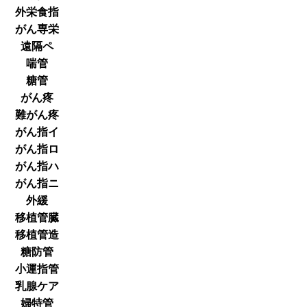
外栄食指
がん専栄
遠隔ペ
喘管
糖管
がん疼
難がん疼
がん指イ
がん指ロ
がん指ハ
がん指ニ
外緩
移植管臓
移植管造
糖防管
小運指管
乳腺ケア
婦特管