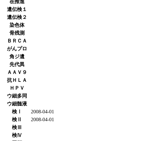
在推進
遺伝検１
遺伝検２
染色体
骨残測
ＢＲＣＡ
がんプロ
角ジ遺
先代異
ＡＡＶ９
抗ＨＬＡ
ＨＰＶ
ウ細多同
ウ細髄液
検Ⅰ
2008-04-01
検Ⅱ
2008-04-01
検Ⅲ
検Ⅳ