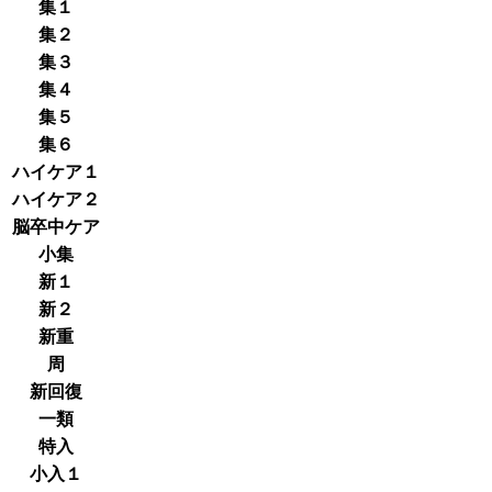
集１
集２
集３
集４
集５
集６
ハイケア１
ハイケア２
脳卒中ケア
小集
新１
新２
新重
周
新回復
一類
特入
小入１