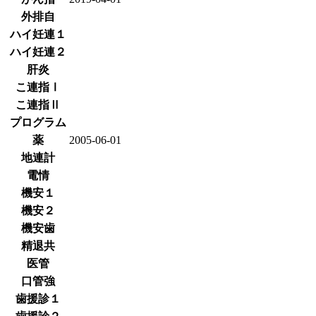
外排自
ハイ妊連１
ハイ妊連２
肝炎
こ連指Ⅰ
こ連指Ⅱ
プログラム
薬
2005-06-01
地連計
電情
機安１
機安２
機安歯
精退共
医管
口管強
歯援診１