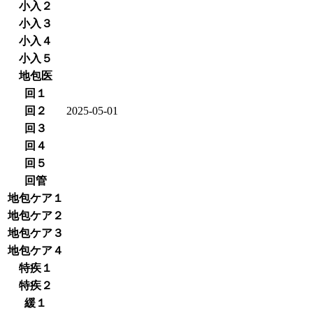
小入２
小入３
小入４
小入５
地包医
回１
回２
2025-05-01
回３
回４
回５
回管
地包ケア１
地包ケア２
地包ケア３
地包ケア４
特疾１
特疾２
緩１