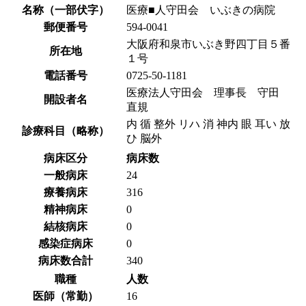
名称（一部伏字）
医療■人守田会 いぶきの病院
郵便番号
594-0041
大阪府和泉市いぶき野四丁目５番
所在地
１号
電話番号
0725-50-1181
医療法人守田会 理事長 守田
開設者名
直規
内 循 整外 リハ 消 神内 眼 耳い 放
診療科目（略称）
ひ 脳外
病床区分
病床数
一般病床
24
療養病床
316
精神病床
0
結核病床
0
感染症病床
0
病床数合計
340
職種
人数
医師（常勤）
16