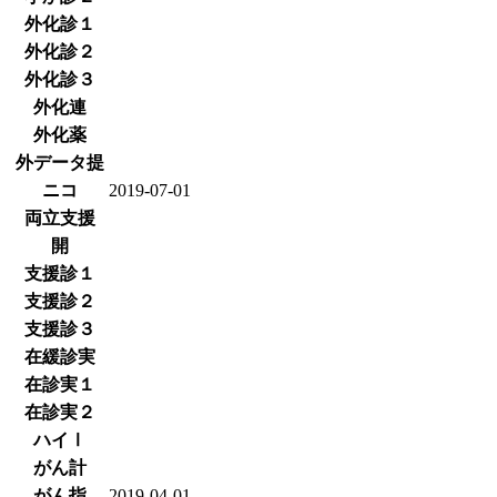
外化診１
外化診２
外化診３
外化連
外化薬
外データ提
ニコ
2019-07-01
両立支援
開
支援診１
支援診２
支援診３
在緩診実
在診実１
在診実２
ハイⅠ
がん計
がん指
2019-04-01