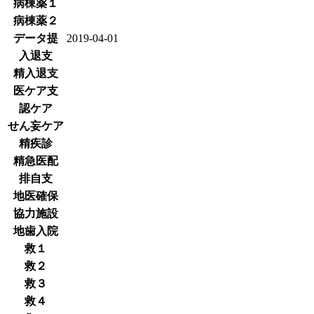
病棟薬１
病棟薬２
データ提
2019-04-01
入退支
精入退支
医ケア支
認ケア
せん妄ケア
精疾診
精急医配
排自支
地医確保
協力施設
地歯入院
救１
救２
救３
救４