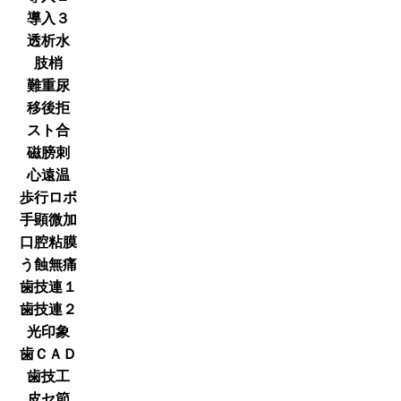
導入３
透析水
肢梢
難重尿
移後拒
スト合
磁膀刺
心遠温
歩行ロボ
手顕微加
口腔粘膜
う蝕無痛
歯技連１
歯技連２
光印象
歯ＣＡＤ
歯技工
皮セ節