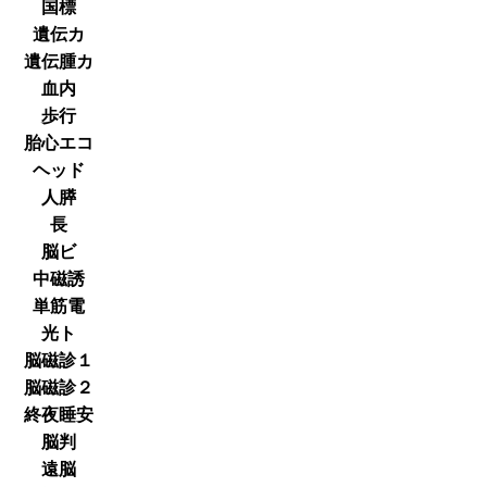
国標
遺伝カ
遺伝腫カ
血内
歩行
胎心エコ
ヘッド
人膵
長
脳ビ
中磁誘
単筋電
光ト
脳磁診１
脳磁診２
終夜睡安
脳判
遠脳