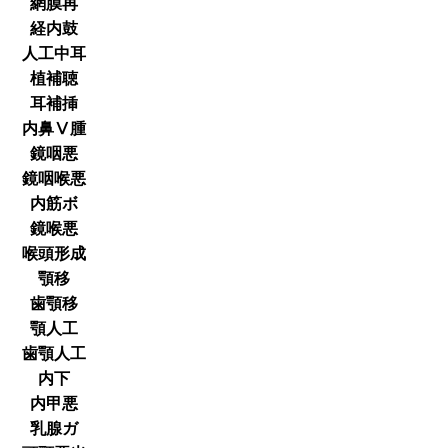
網膜再
経内鼓
人工中耳
植補聴
耳補挿
内鼻Ⅴ腫
鏡咽悪
鏡咽喉悪
内筋ボ
鏡喉悪
喉頭形成
顎移
歯顎移
顎人工
歯顎人工
内下
内甲悪
乳腺ガ