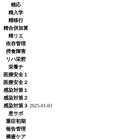
精応
精入学
精移行
精合併加算
精リエ
依存管理
摂食障害
リハ栄腔
栄養チ
医療安全１
医療安全２
感染対策１
感染対策２
感染対策３
2025-01-01
患サポ
重症初期
報告管理
褥瘡ケア