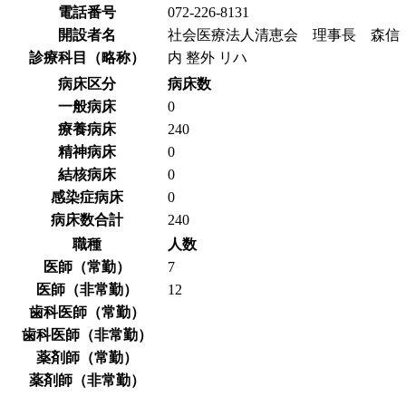
電話番号
072-226-8131
開設者名
社会医療法人清恵会 理事長 森信
診療科目（略称）
内 整外 リハ
病床区分
病床数
一般病床
0
療養病床
240
精神病床
0
結核病床
0
感染症病床
0
病床数合計
240
職種
人数
医師（常勤）
7
医師（非常勤）
12
歯科医師（常勤）
歯科医師（非常勤）
薬剤師（常勤）
薬剤師（非常勤）