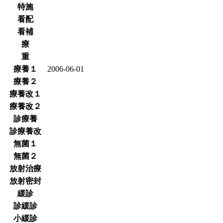
特施
看配
看補
療
重
療養１
2006-06-01
療養２
療養改１
療養改２
診療養
診療養改
無菌１
無菌２
放射治療
放射密封
緩診
診緩診
小緩診