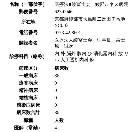
名称（一部伏字）
医療法■綾冨士会 綾部ルネス病院
郵便番号
623-0046
京都府綾部市大島町二反田７番地
所在地
の１６
電話番号
0773-42-8601
医療法人綾冨士会 理事長 冨士
開設者名
原 誠次
内 外 脳外 脳内 ひ 消化器内科 放 リ
診療科目（略称）
ハ 人工透析内科 麻
病床区分
病床数
一般病床
86
療養病床
0
精神病床
0
結核病床
0
感染症病床
0
病床数合計
86
職種
人数
医師（常勤）
4