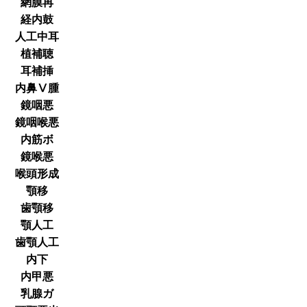
網膜再
経内鼓
人工中耳
植補聴
耳補挿
内鼻Ⅴ腫
鏡咽悪
鏡咽喉悪
内筋ボ
鏡喉悪
喉頭形成
顎移
歯顎移
顎人工
歯顎人工
内下
内甲悪
乳腺ガ