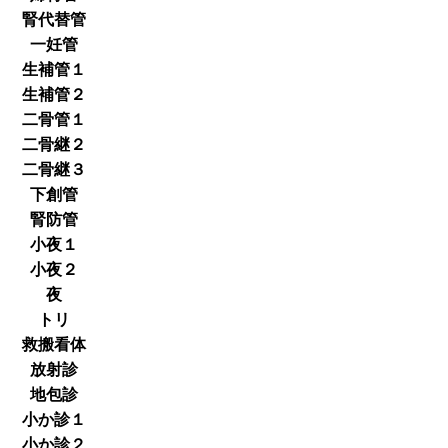
腎代替管
一妊管
生補管１
生補管２
二骨管１
二骨継２
二骨継３
下創管
腎防管
小夜１
小夜２
夜
トリ
救搬看体
放射診
地包診
小か診１
小か診２