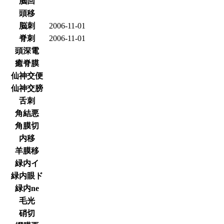
脳回
頭移
脳刺
2006-11-01
脊刺
2006-11-01
頭深電
癒脊膜
仙神交便
仙神交膀
舌刺
角結悪
角膜切
内移
羊膜移
緑内イ
緑内眼ド
緑内ne
毛光
硝切