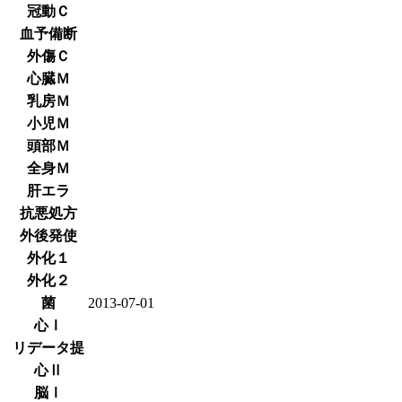
冠動Ｃ
血予備断
外傷Ｃ
心臓Ｍ
乳房Ｍ
小児Ｍ
頭部Ｍ
全身Ｍ
肝エラ
抗悪処方
外後発使
外化１
外化２
菌
2013-07-01
心Ⅰ
リデータ提
心Ⅱ
脳Ⅰ