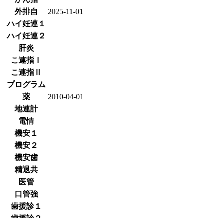
外排自
2025-11-01
ハイ妊連１
ハイ妊連２
肝炎
こ連指Ⅰ
こ連指Ⅱ
プログラム
薬
2010-04-01
地連計
電情
機安１
機安２
機安歯
精退共
医管
口管強
歯援診１