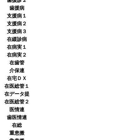
歯援診２
歯援病
支援病１
支援病２
支援病３
在緩診病
在病実１
在病実２
在歯管
介保連
在宅ＤＸ
在医総管１
在データ提
在医総管２
医情連
歯医情連
在総
重患搬