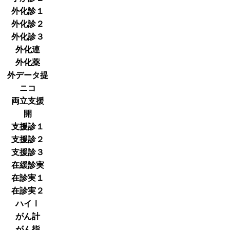
外化診１
外化診２
外化診３
外化連
外化薬
外データ提
ニコ
両立支援
開
支援診１
支援診２
支援診３
在緩診実
在診実１
在診実２
ハイⅠ
がん計
がん指