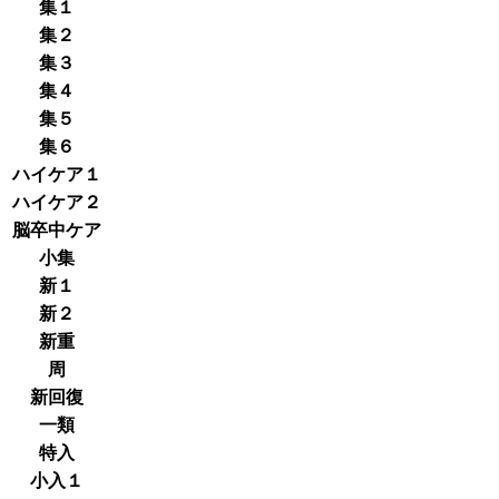
集１
集２
集３
集４
集５
集６
ハイケア１
ハイケア２
脳卒中ケア
小集
新１
新２
新重
周
新回復
一類
特入
小入１