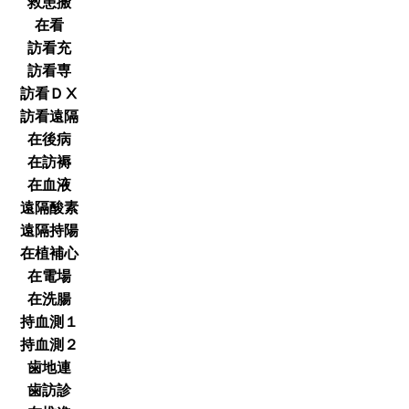
救患搬
在看
訪看充
訪看専
訪看ＤⅩ
訪看遠隔
在後病
在訪褥
在血液
遠隔酸素
遠隔持陽
在植補心
在電場
在洗腸
持血測１
持血測２
歯地連
歯訪診