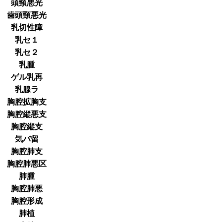
頭頸悪光
歯頭頸悪光
乳切性障
乳セ１
乳セ２
乳腫
ゲル乳再
乳腺ラ
胸腔拡胸支
胸腔縦悪支
胸腔縦支
気バ留
胸腔肺支
胸腔肺悪区
肺腫
胸腔肺悪
胸腔形成
肺植