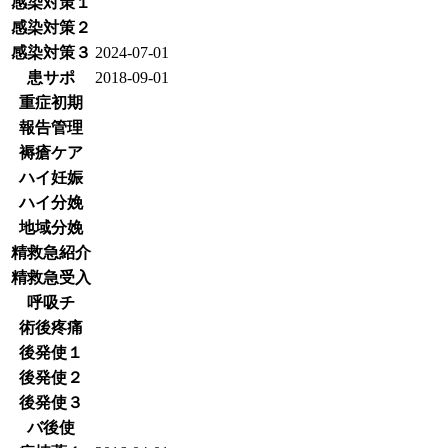
感染対策１
感染対策２
感染対策３
2024-07-01
患サポ
2018-09-01
重症初期
報告管理
褥瘡ケア
ハイ妊娠
ハイ分娩
地域分娩
精救急紹介
精救急受入
呼吸チ
術後疼痛
後発使１
後発使２
後発使３
バ後使