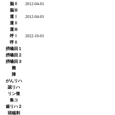
脳Ⅱ
2012-04-01
脳Ⅲ
運Ⅰ
2012-04-01
運Ⅱ
運Ⅲ
呼Ⅰ
2022-10-01
呼Ⅱ
摂嚥回１
摂嚥回２
摂嚥回３
難
障
がんリハ
認リハ
リン複
集コ
歯リハ２
頭磁刺