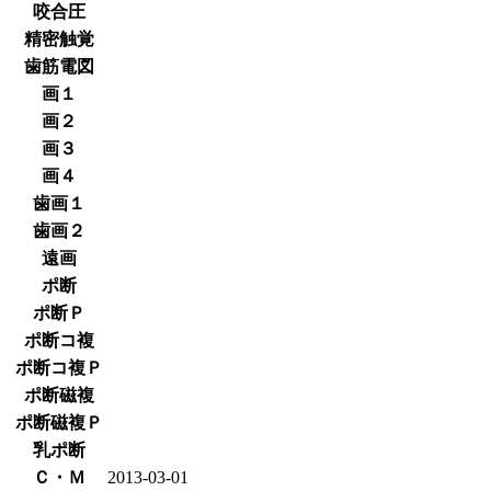
咬合圧
精密触覚
歯筋電図
画１
画２
画３
画４
歯画１
歯画２
遠画
ポ断
ポ断Ｐ
ポ断コ複
ポ断コ複Ｐ
ポ断磁複
ポ断磁複Ｐ
乳ポ断
Ｃ・Ｍ
2013-03-01