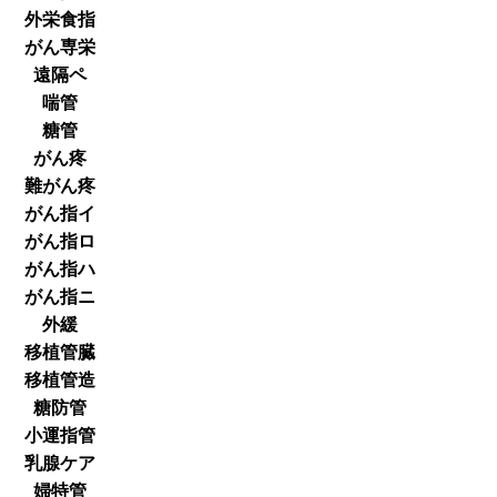
外栄食指
がん専栄
遠隔ペ
喘管
糖管
がん疼
難がん疼
がん指イ
がん指ロ
がん指ハ
がん指ニ
外緩
移植管臓
移植管造
糖防管
小運指管
乳腺ケア
婦特管