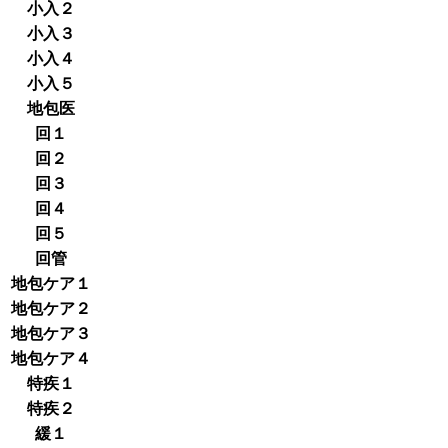
小入２
小入３
小入４
小入５
地包医
回１
回２
回３
回４
回５
回管
地包ケア１
地包ケア２
地包ケア３
地包ケア４
特疾１
特疾２
緩１