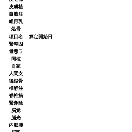
皮膚植
自脂注
組再乳
処骨
項目名
算定開始日
緊整固
骨悪ラ
同種
自家
人関支
後縦骨
椎酵注
脊椎摘
緊穿除
脳覚
脳光
内脳腫