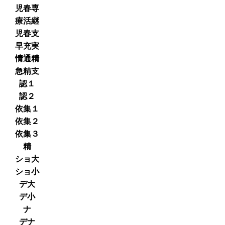
児春専
療活継
児春支
早充実
情通精
急精支
認１
認２
依集１
依集２
依集３
精
ショ大
ショ小
デ大
デ小
ナ
デナ