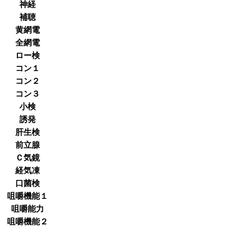
神経
補聴
黄網電
全網電
ロー検
コン１
コン２
コン３
小検
誘発
肝生検
前立腺
Ｃ気鏡
経気凍
口菌検
咀嚼機能１
咀嚼能力
咀嚼機能２