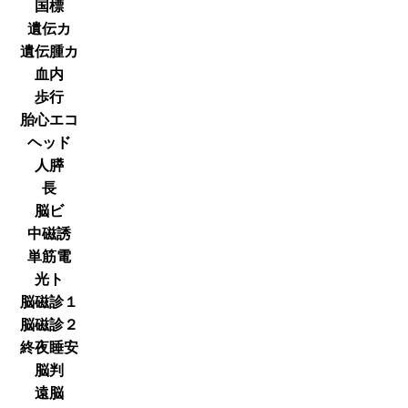
国標
遺伝カ
遺伝腫カ
血内
歩行
胎心エコ
ヘッド
人膵
長
脳ビ
中磁誘
単筋電
光ト
脳磁診１
脳磁診２
終夜睡安
脳判
遠脳