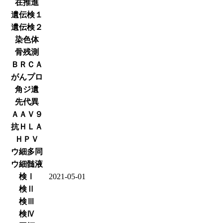
在推進
遺伝検１
遺伝検２
染色体
骨残測
ＢＲＣＡ
がんプロ
角ジ遺
先代異
ＡＡＶ９
抗ＨＬＡ
ＨＰＶ
ウ細多同
ウ細髄液
検Ⅰ
2021-05-01
検Ⅱ
検Ⅲ
検Ⅳ