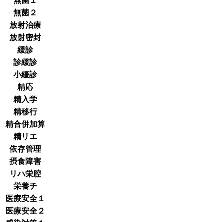
無菌１
無菌２
放射治療
放射密封
緩診
診緩診
小緩診
精応
精入学
精移行
精合併加算
精リエ
依存管理
摂食障害
リハ栄腔
栄養チ
医療安全１
医療安全２