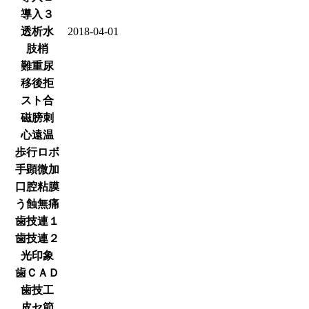
導入３
透析水
2018-04-01
肢梢
難重尿
移後拒
スト合
磁膀刺
心遠温
歩行ロボ
手顕微加
口腔粘膜
う蝕無痛
歯技連１
歯技連２
光印象
歯ＣＡＤ
歯技工
皮セ節