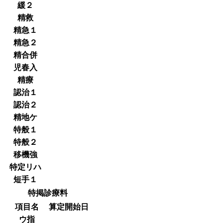
緩２
精救
精急１
精急２
精合併
児春入
精療
認治１
認治２
精地ケ
特般１
特般２
移機強
特定リハ
短手１
特掲診療料
項目名
算定開始日
ウ指