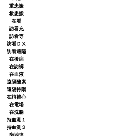
重患搬
救患搬
在看
訪看充
訪看専
訪看ＤⅩ
訪看遠隔
在後病
在訪褥
在血液
遠隔酸素
遠隔持陽
在植補心
在電場
在洗腸
持血測１
持血測２
歯地連