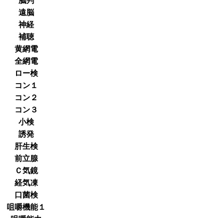
脳判
遠脳
神経
補聴
黄網電
全網電
ロー検
コン１
コン２
コン３
小検
誘発
肝生検
前立腺
Ｃ気鏡
経気凍
口菌検
咀嚼機能１