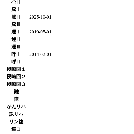
心Ⅱ
脳Ⅰ
脳Ⅱ
2025-10-01
脳Ⅲ
運Ⅰ
2019-05-01
運Ⅱ
運Ⅲ
呼Ⅰ
2014-02-01
呼Ⅱ
摂嚥回１
摂嚥回２
摂嚥回３
難
障
がんリハ
認リハ
リン複
集コ