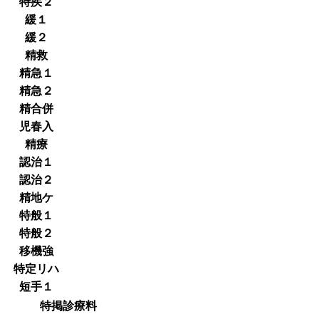
特疾２
緩１
緩２
精救
精急１
精急２
精合併
児春入
精療
認治１
認治２
精地ケ
特般１
特般２
移機強
特定リハ
短手１
特掲診療料