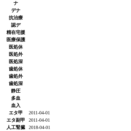
ナ
デナ
抗治療
認デ
精在宅援
医療保護
医処休
医処外
医処深
歯処休
歯処外
歯処深
静圧
多血
血入
エタ甲
2011-04-01
エタ副甲
2011-04-01
人工腎臓
2018-04-01