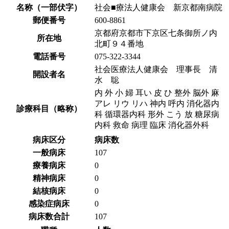
名称（一部伏字）
社会■療法人健康会 新京都南病院
郵便番号
600-8861
京都府京都市下京区七条御所ノ内
所在地
北町９４番地
電話番号
075-322-3344
社会医療法人健康会 理事長 清
開設者名
水 聡
内 外 小 婦 耳い 皮 ひ 整外 脳外 麻
アレ リウ リハ 神内 呼内 消化器内
診療科目（略称）
科 循環器内科 形外 こう 放 糖尿病
内科 救命 病理 臨床 消化器外科
病床区分
病床数
一般病床
107
療養病床
0
精神病床
0
結核病床
0
感染症病床
0
病床数合計
107