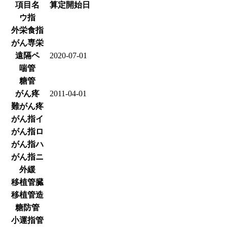
項目名
算定開始日
ウ指
外栄食指
がん専栄
遠隔ペ
2020-07-01
喘管
糖管
がん疼
2011-04-01
難がん疼
がん指イ
がん指ロ
がん指ハ
がん指ニ
外緩
移植管臓
移植管造
糖防管
小運指管