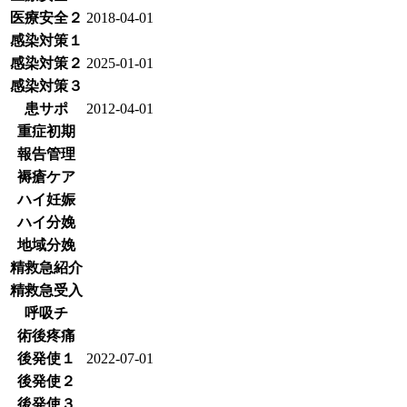
医療安全２
2018-04-01
感染対策１
感染対策２
2025-01-01
感染対策３
患サポ
2012-04-01
重症初期
報告管理
褥瘡ケア
ハイ妊娠
ハイ分娩
地域分娩
精救急紹介
精救急受入
呼吸チ
術後疼痛
後発使１
2022-07-01
後発使２
後発使３