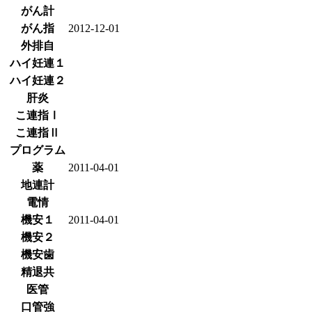
がん計
がん指
2012-12-01
外排自
ハイ妊連１
ハイ妊連２
肝炎
こ連指Ⅰ
こ連指Ⅱ
プログラム
薬
2011-04-01
地連計
電情
機安１
2011-04-01
機安２
機安歯
精退共
医管
口管強