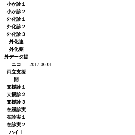
小か診１
小か診２
外化診１
外化診２
外化診３
外化連
外化薬
外データ提
ニコ
2017-06-01
両立支援
開
支援診１
支援診２
支援診３
在緩診実
在診実１
在診実２
ハイⅠ