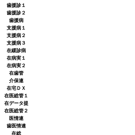
歯援診１
歯援診２
歯援病
支援病１
支援病２
支援病３
在緩診病
在病実１
在病実２
在歯管
介保連
在宅ＤＸ
在医総管１
在データ提
在医総管２
医情連
歯医情連
在総