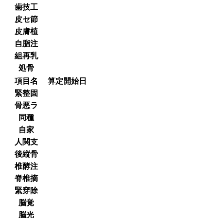
歯技工
皮セ節
皮膚植
自脂注
組再乳
処骨
項目名
算定開始日
緊整固
骨悪ラ
同種
自家
人関支
後縦骨
椎酵注
脊椎摘
緊穿除
脳覚
脳光