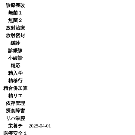
診療養改
無菌１
無菌２
放射治療
放射密封
緩診
診緩診
小緩診
精応
精入学
精移行
精合併加算
精リエ
依存管理
摂食障害
リハ栄腔
栄養チ
2025-04-01
医療安全１