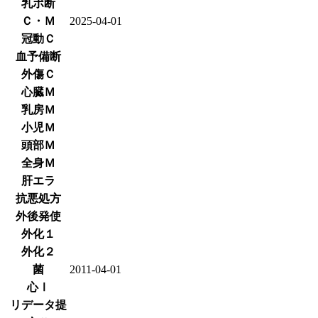
乳ポ断
Ｃ・Ｍ
2025-04-01
冠動Ｃ
血予備断
外傷Ｃ
心臓Ｍ
乳房Ｍ
小児Ｍ
頭部Ｍ
全身Ｍ
肝エラ
抗悪処方
外後発使
外化１
外化２
菌
2011-04-01
心Ⅰ
リデータ提