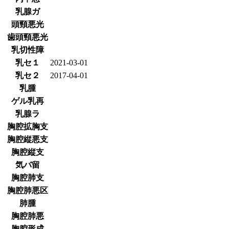
乳腺ガ
頭頸悪光
歯頭頸悪光
乳切性障
乳セ１
2021-03-01
乳セ２
2017-04-01
乳腫
ゲル乳再
乳腺ラ
胸腔拡胸支
胸腔縦悪支
胸腔縦支
気バ留
胸腔肺支
胸腔肺悪区
肺腫
胸腔肺悪
胸腔形成