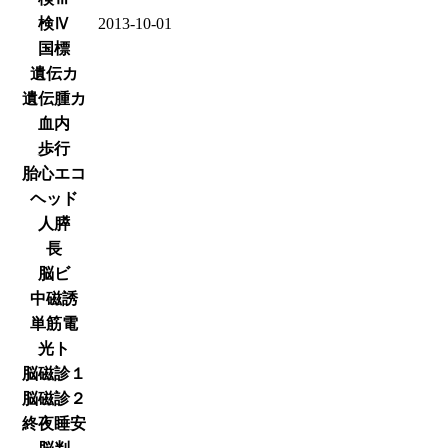
検Ⅳ
2013-10-01
国標
遺伝カ
遺伝腫カ
血内
歩行
胎心エコ
ヘッド
人膵
長
脳ビ
中磁誘
単筋電
光ト
脳磁診１
脳磁診２
終夜睡安