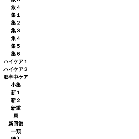
救４
集１
集２
集３
集４
集５
集６
ハイケア１
ハイケア２
脳卒中ケア
小集
新１
新２
新重
周
新回復
一類