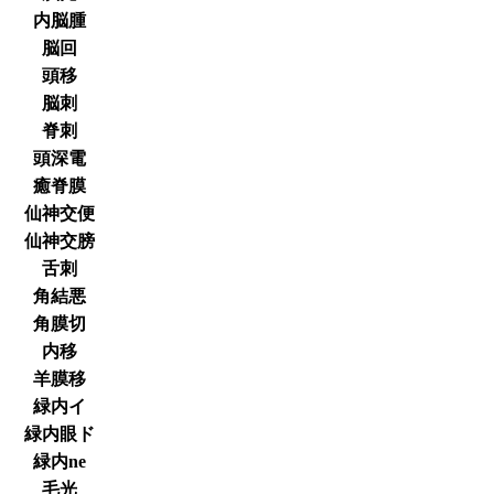
内脳腫
脳回
頭移
脳刺
脊刺
頭深電
癒脊膜
仙神交便
仙神交膀
舌刺
角結悪
角膜切
内移
羊膜移
緑内イ
緑内眼ド
緑内ne
毛光