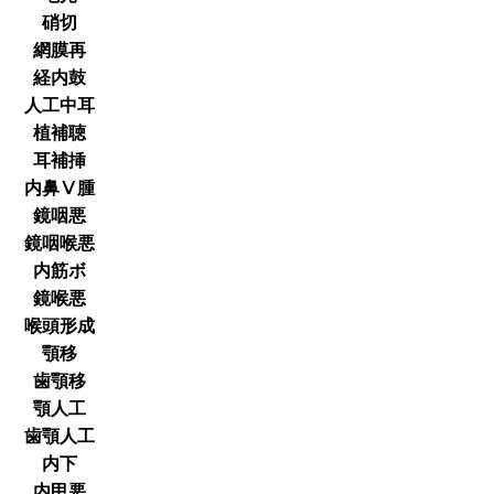
硝切
網膜再
経内鼓
人工中耳
植補聴
耳補挿
内鼻Ⅴ腫
鏡咽悪
鏡咽喉悪
内筋ボ
鏡喉悪
喉頭形成
顎移
歯顎移
顎人工
歯顎人工
内下
内甲悪