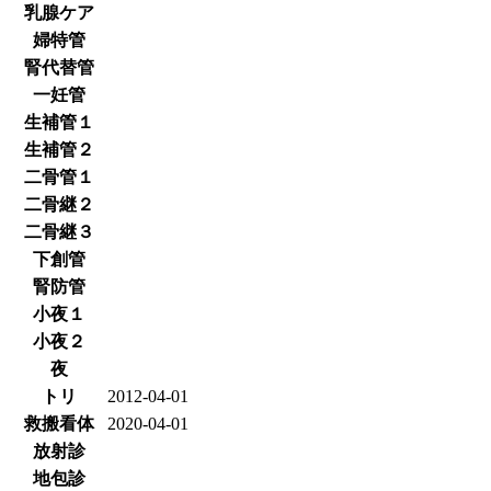
乳腺ケア
婦特管
腎代替管
一妊管
生補管１
生補管２
二骨管１
二骨継２
二骨継３
下創管
腎防管
小夜１
小夜２
夜
トリ
2012-04-01
救搬看体
2020-04-01
放射診
地包診