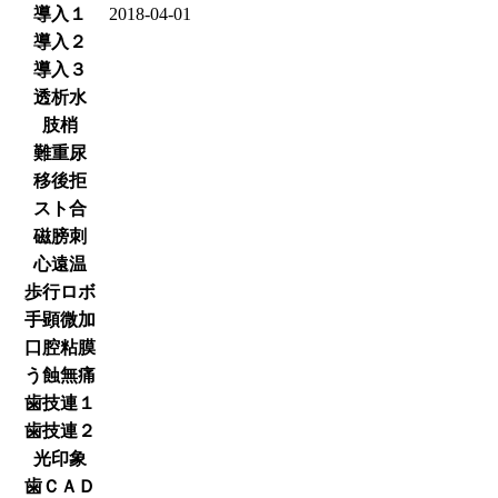
導入１
2018-04-01
導入２
導入３
透析水
肢梢
難重尿
移後拒
スト合
磁膀刺
心遠温
歩行ロボ
手顕微加
口腔粘膜
う蝕無痛
歯技連１
歯技連２
光印象
歯ＣＡＤ