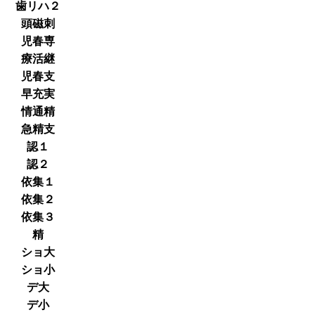
歯リハ２
頭磁刺
児春専
療活継
児春支
早充実
情通精
急精支
認１
認２
依集１
依集２
依集３
精
ショ大
ショ小
デ大
デ小