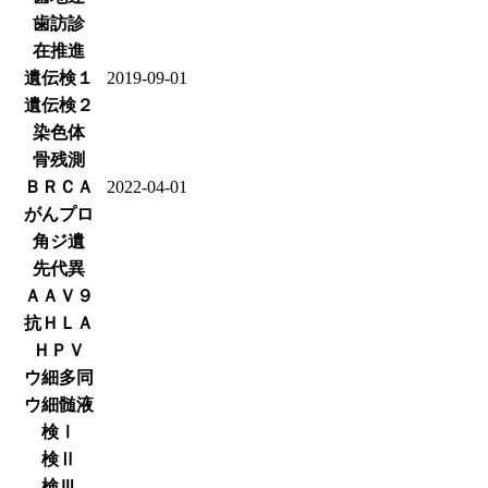
歯訪診
在推進
遺伝検１
2019-09-01
遺伝検２
染色体
骨残測
ＢＲＣＡ
2022-04-01
がんプロ
角ジ遺
先代異
ＡＡＶ９
抗ＨＬＡ
ＨＰＶ
ウ細多同
ウ細髄液
検Ⅰ
検Ⅱ
検Ⅲ