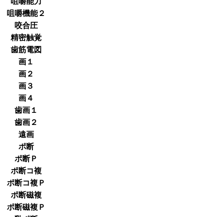
咀嚼能力
咀嚼機能２
咬合圧
精密触覚
歯筋電図
画１
画２
画３
画４
歯画１
歯画２
遠画
ポ断
ポ断Ｐ
ポ断コ複
ポ断コ複Ｐ
ポ断磁複
ポ断磁複Ｐ