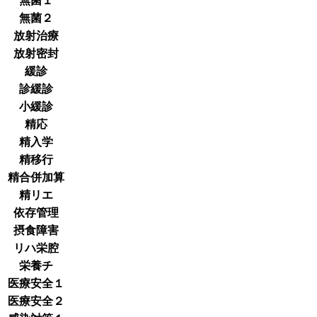
無菌１
無菌２
放射治療
放射密封
緩診
診緩診
小緩診
精応
精入学
精移行
精合併加算
精リエ
依存管理
摂食障害
リハ栄腔
栄養チ
医療安全１
医療安全２