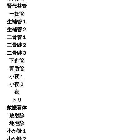
腎代替管
一妊管
生補管１
生補管２
二骨管１
二骨継２
二骨継３
下創管
腎防管
小夜１
小夜２
夜
トリ
救搬看体
放射診
地包診
小か診１
小か診２