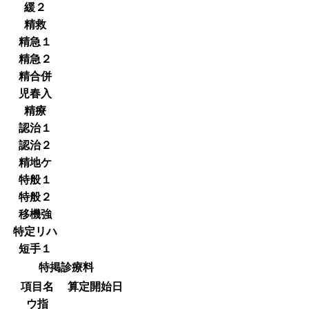
緩２
精救
精急１
精急２
精合併
児春入
精療
認治１
認治２
精地ケ
特般１
特般２
移機強
特定リハ
短手１
特掲診療料
項目名
算定開始日
ウ指