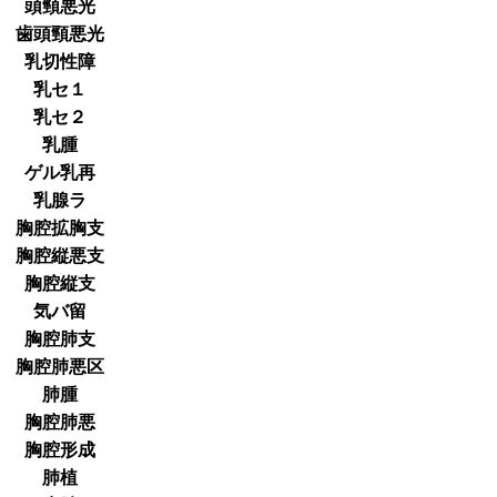
頭頸悪光
歯頭頸悪光
乳切性障
乳セ１
乳セ２
乳腫
ゲル乳再
乳腺ラ
胸腔拡胸支
胸腔縦悪支
胸腔縦支
気バ留
胸腔肺支
胸腔肺悪区
肺腫
胸腔肺悪
胸腔形成
肺植