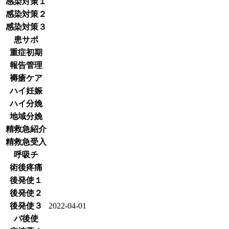
感染対策１
感染対策２
感染対策３
患サポ
重症初期
報告管理
褥瘡ケア
ハイ妊娠
ハイ分娩
地域分娩
精救急紹介
精救急受入
呼吸チ
術後疼痛
後発使１
後発使２
後発使３
2022-04-01
バ後使