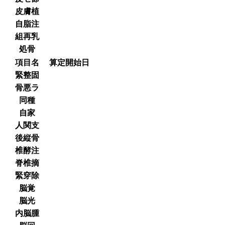
皮膚植
自脂注
組再乳
処骨
項目名
算定開始日
緊整固
骨悪ラ
同種
自家
人関支
後縦骨
椎酵注
脊椎摘
緊穿除
脳覚
脳光
内脳腫