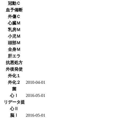
冠動Ｃ
血予備断
外傷Ｃ
心臓Ｍ
乳房Ｍ
小児Ｍ
頭部Ｍ
全身Ｍ
肝エラ
抗悪処方
外後発使
外化１
外化２
2010-04-01
菌
心Ⅰ
2016-05-01
リデータ提
心Ⅱ
脳Ⅰ
2016-05-01