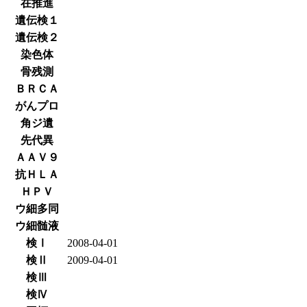
在推進
遺伝検１
遺伝検２
染色体
骨残測
ＢＲＣＡ
がんプロ
角ジ遺
先代異
ＡＡＶ９
抗ＨＬＡ
ＨＰＶ
ウ細多同
ウ細髄液
検Ⅰ
2008-04-01
検Ⅱ
2009-04-01
検Ⅲ
検Ⅳ