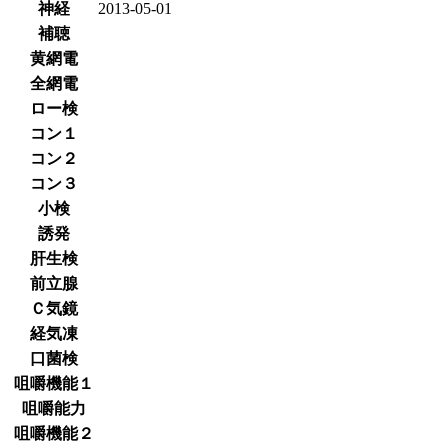
神経
2013-05-01
補聴
黄網電
全網電
ロー検
コン１
コン２
コン３
小検
誘発
肝生検
前立腺
Ｃ気鏡
経気凍
口菌検
咀嚼機能１
咀嚼能力
咀嚼機能２