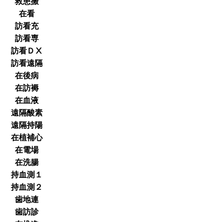
救患搬
在看
訪看充
訪看専
訪看ＤⅩ
訪看遠隔
在後病
在訪褥
在血液
遠隔酸素
遠隔持陽
在植補心
在電場
在洗腸
持血測１
持血測２
歯地連
歯訪診