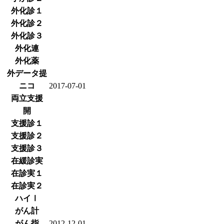
外化診１
外化診２
外化診３
外化連
外化薬
外データ提
ニコ
2017-07-01
両立支援
開
支援診１
支援診２
支援診３
在緩診実
在診実１
在診実２
ハイⅠ
がん計
がん指
2012-12-01