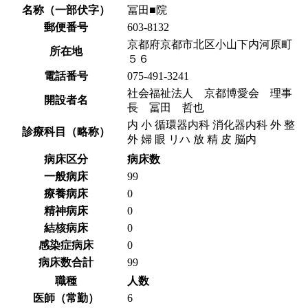
名称（一部伏字）
冨田■院
郵便番号
603-8132
京都府京都市北区小山下内河原町
所在地
５６
電話番号
075-491-3241
社会福祉法人 京都博愛会 理事
開設者名
長 冨田 哲也
内 小 循環器内科 消化器内科 外 整
診療科目（略称）
外 婦 眼 リハ 放 精 皮 脳内
病床区分
病床数
一般病床
99
療養病床
0
精神病床
0
結核病床
0
感染症病床
0
病床数合計
99
職種
人数
医師（常勤）
6