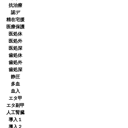
抗治療
認デ
精在宅援
医療保護
医処休
医処外
医処深
歯処休
歯処外
歯処深
静圧
多血
血入
エタ甲
エタ副甲
人工腎臓
導入１
導入２