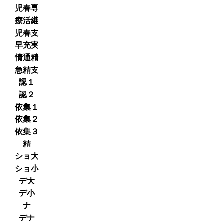
児春専
療活継
児春支
早充実
情通精
急精支
認１
認２
依集１
依集２
依集３
精
ショ大
ショ小
デ大
デ小
ナ
デナ