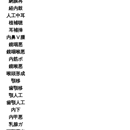
網膜再
経内鼓
人工中耳
植補聴
耳補挿
内鼻Ⅴ腫
鏡咽悪
鏡咽喉悪
内筋ボ
鏡喉悪
喉頭形成
顎移
歯顎移
顎人工
歯顎人工
内下
内甲悪
乳腺ガ