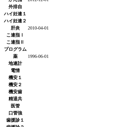
外排自
ハイ妊連１
ハイ妊連２
肝炎
2010-04-01
こ連指Ⅰ
こ連指Ⅱ
プログラム
薬
1996-06-01
地連計
電情
機安１
機安２
機安歯
精退共
医管
口管強
歯援診１