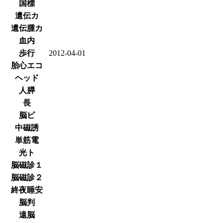
国標
遺伝カ
遺伝腫カ
血内
歩行
2012-04-01
胎心エコ
ヘッド
人膵
長
脳ビ
中磁誘
単筋電
光ト
脳磁診１
脳磁診２
終夜睡安
脳判
遠脳