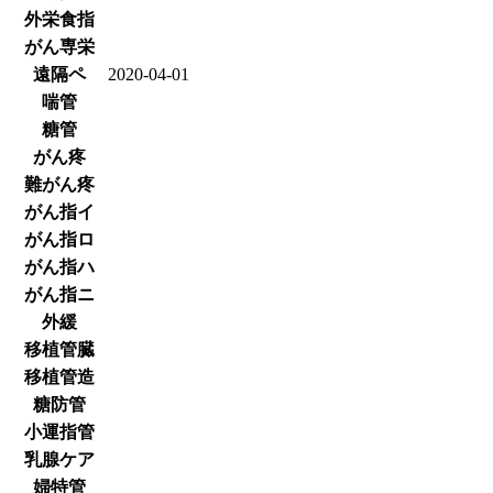
外栄食指
がん専栄
遠隔ペ
2020-04-01
喘管
糖管
がん疼
難がん疼
がん指イ
がん指ロ
がん指ハ
がん指ニ
外緩
移植管臓
移植管造
糖防管
小運指管
乳腺ケア
婦特管