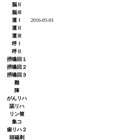
脳Ⅱ
脳Ⅲ
運Ⅰ
2016-05-01
運Ⅱ
運Ⅲ
呼Ⅰ
呼Ⅱ
摂嚥回１
摂嚥回２
摂嚥回３
難
障
がんリハ
認リハ
リン複
集コ
歯リハ２
頭磁刺