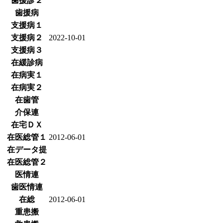
歯援診２
歯援病
支援病１
支援病２
2022-10-01
支援病３
在緩診病
在病実１
在病実２
在歯管
介保連
在宅ＤＸ
在医総管１
2012-06-01
在データ提
在医総管２
医情連
歯医情連
在総
2012-06-01
重患搬