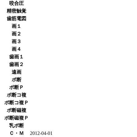
咬合圧
精密触覚
歯筋電図
画１
画２
画３
画４
歯画１
歯画２
遠画
ポ断
ポ断Ｐ
ポ断コ複
ポ断コ複Ｐ
ポ断磁複
ポ断磁複Ｐ
乳ポ断
Ｃ・Ｍ
2012-04-01