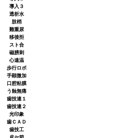
導入３
透析水
肢梢
難重尿
移後拒
スト合
磁膀刺
心遠温
歩行ロボ
手顕微加
口腔粘膜
う蝕無痛
歯技連１
歯技連２
光印象
歯ＣＡＤ
歯技工
皮セ節