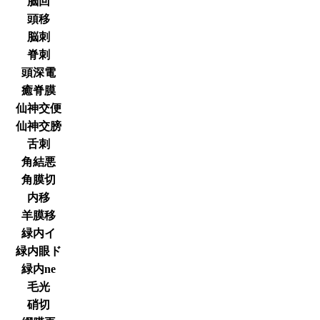
脳回
頭移
脳刺
脊刺
頭深電
癒脊膜
仙神交便
仙神交膀
舌刺
角結悪
角膜切
内移
羊膜移
緑内イ
緑内眼ド
緑内ne
毛光
硝切