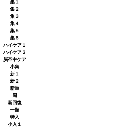
集１
集２
集３
集４
集５
集６
ハイケア１
ハイケア２
脳卒中ケア
小集
新１
新２
新重
周
新回復
一類
特入
小入１