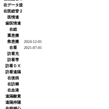
在データ提
在医総管２
医情連
歯医情連
在総
重患搬
救患搬
2024-12-01
在看
2021-07-01
訪看充
訪看専
訪看ＤⅩ
訪看遠隔
在後病
在訪褥
在血液
遠隔酸素
遠隔持陽
在植補心