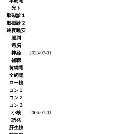
単筋電
光ト
脳磁診１
脳磁診２
終夜睡安
脳判
遠脳
神経
2023-07-01
補聴
黄網電
全網電
ロー検
コン１
コン２
コン３
小検
2006-07-01
誘発
肝生検