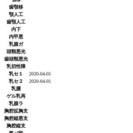
歯顎移
顎人工
歯顎人工
内下
内甲悪
乳腺ガ
頭頸悪光
歯頭頸悪光
乳切性障
乳セ１
2020-04-01
乳セ２
2020-04-01
乳腫
ゲル乳再
乳腺ラ
胸腔拡胸支
胸腔縦悪支
胸腔縦支