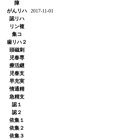
障
がんリハ
2017-11-01
認リハ
リン複
集コ
歯リハ２
頭磁刺
児春専
療活継
児春支
早充実
情通精
急精支
認１
認２
依集１
依集２
依集３