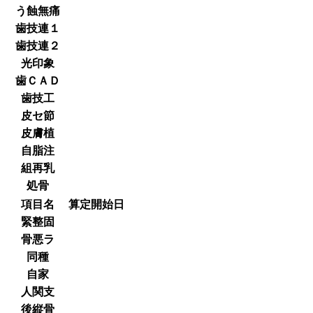
う蝕無痛
歯技連１
歯技連２
光印象
歯ＣＡＤ
歯技工
皮セ節
皮膚植
自脂注
組再乳
処骨
項目名
算定開始日
緊整固
骨悪ラ
同種
自家
人関支
後縦骨