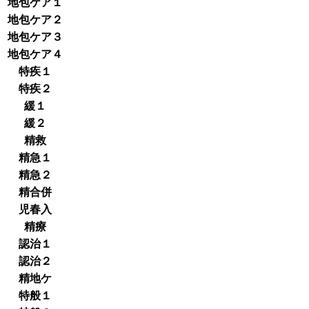
地包ケア１
地包ケア２
地包ケア３
地包ケア４
特疾１
特疾２
緩１
緩２
精救
精急１
精急２
精合併
児春入
精療
認治１
認治２
精地ケ
特般１