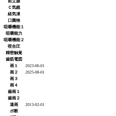
前立腺
Ｃ気鏡
経気凍
口菌検
咀嚼機能１
咀嚼能力
咀嚼機能２
咬合圧
精密触覚
歯筋電図
画１
2023-06-01
画２
2025-08-01
画３
画４
歯画１
歯画２
遠画
2013-02-01
ポ断