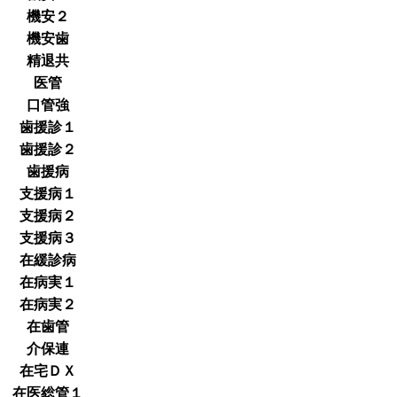
機安２
機安歯
精退共
医管
口管強
歯援診１
歯援診２
歯援病
支援病１
支援病２
支援病３
在緩診病
在病実１
在病実２
在歯管
介保連
在宅ＤＸ
在医総管１