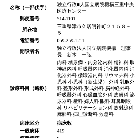
独立行政■人国立病院機構三重中央
名称（一部伏字）
医療センター
郵便番号
514-1101
三重県津市久居明神町２１５８－
所在地
５
電話番号
059-259-1211
独立行政法人国立病院機構 理事
開設者名
長 新木 一弘
内科 糖尿病・内分泌内科 精神科 脳
神経内科 呼吸器内科 消化器内科 消
化器外科 循環器内科 リウマチ科 小
児科 小児科（新生児） 外科 乳腺外
診療科目（略称）
科 整形外科 形成外科 脳神経外科
呼吸器外科 心臓血管外科 皮膚科 泌
尿器科 産科 婦人科 眼科 耳鼻咽喉
科 リハビリテーション科 放射線科
麻酔科 病理診断科 救急科
病床区分
病床数
一般病床
419