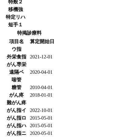
特般２
移機強
特定リハ
短手１
特掲診療料
項目名
算定開始日
ウ指
外栄食指
2021-12-01
がん専栄
遠隔ペ
2020-04-01
喘管
糖管
2010-04-01
がん疼
2018-01-01
難がん疼
がん指イ
2022-10-01
がん指ロ
2015-05-01
がん指ハ
2015-05-01
がん指ニ
2020-05-01