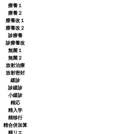
療養１
療養２
療養改１
療養改２
診療養
診療養改
無菌１
無菌２
放射治療
放射密封
緩診
診緩診
小緩診
精応
精入学
精移行
精合併加算
精リエ