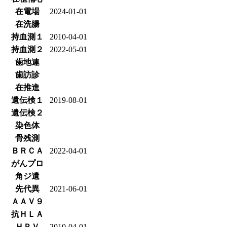
在電場
2024-01-01
在洗腸
持血測１
2010-04-01
持血測２
2022-05-01
歯地連
歯訪診
在推進
遺伝検１
2019-08-01
遺伝検２
染色体
骨残測
ＢＲＣＡ
2022-04-01
がんプロ
角ジ遺
先代異
2021-06-01
ＡＡＶ９
抗ＨＬＡ
ＨＰＶ
2010-04-01