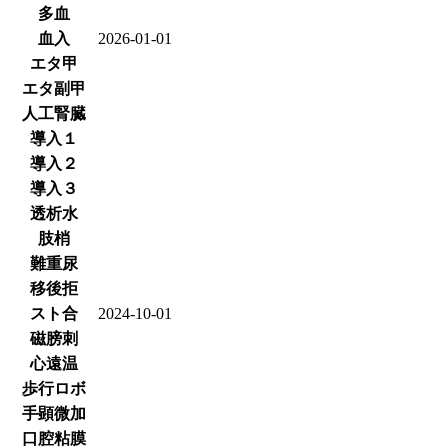
多血
血入
2026-01-01
エタ甲
エタ副甲
人工腎臓
導入１
導入２
導入３
透析水
肢梢
難重尿
移後拒
スト合
2024-10-01
磁膀刺
心遠温
歩行ロボ
手顕微加
口腔粘膜