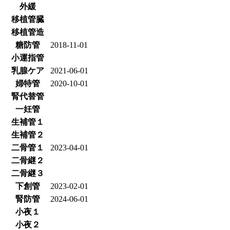
外緩
移植管臓
移植管造
糖防管
2018-11-01
小運指管
乳腺ケア
2021-06-01
婦特管
2020-10-01
腎代替管
一妊管
生補管１
生補管２
二骨管１
2023-04-01
二骨継２
二骨継３
下創管
2023-02-01
腎防管
2024-06-01
小夜１
小夜２