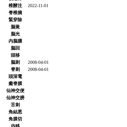
椎酵注
2022-11-01
脊椎摘
緊穿除
脳覚
脳光
内脳腫
脳回
頭移
脳刺
2008-04-01
脊刺
2008-04-01
頭深電
癒脊膜
仙神交便
仙神交膀
舌刺
角結悪
角膜切
内移