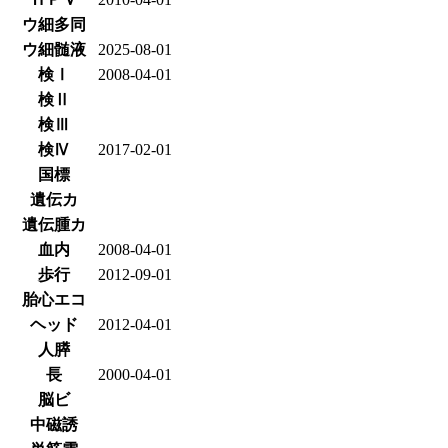
ウ細多同
ウ細髄液
2025-08-01
検Ⅰ
2008-04-01
検Ⅱ
検Ⅲ
検Ⅳ
2017-02-01
国標
遺伝カ
遺伝腫カ
血内
2008-04-01
歩行
2012-09-01
胎心エコ
ヘッド
2012-04-01
人膵
長
2000-04-01
脳ビ
中磁誘