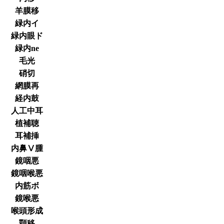
羊膜移
緑内イ
緑内眼ド
緑内ne
毛光
硝切
網膜再
経内鼓
人工中耳
植補聴
耳補挿
内鼻Ⅴ腫
鏡咽悪
鏡咽喉悪
内筋ボ
鏡喉悪
喉頭形成
顎移