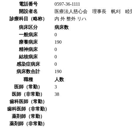
電話番号
0597-36-1111
開設者名
医療法人慈心会 理事長 帆刈 睦
診療科目（略称）
内 外 整外 リハ
病床区分
病床数
一般病床
0
療養病床
190
精神病床
0
結核病床
0
感染症病床
0
病床数合計
190
職種
人数
医師（常勤）
3
医師（非常勤）
38
歯科医師（常勤）
歯科医師（非常勤）
薬剤師（常勤）
薬剤師（非常勤）