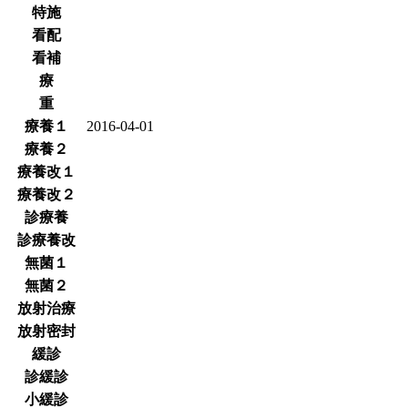
特施
看配
看補
療
重
療養１
2016-04-01
療養２
療養改１
療養改２
診療養
診療養改
無菌１
無菌２
放射治療
放射密封
緩診
診緩診
小緩診