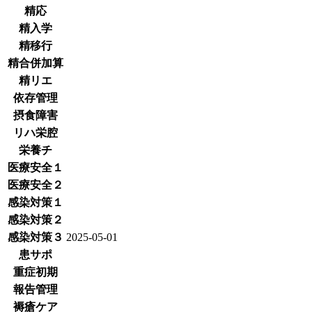
精応
精入学
精移行
精合併加算
精リエ
依存管理
摂食障害
リハ栄腔
栄養チ
医療安全１
医療安全２
感染対策１
感染対策２
感染対策３
2025-05-01
患サポ
重症初期
報告管理
褥瘡ケア