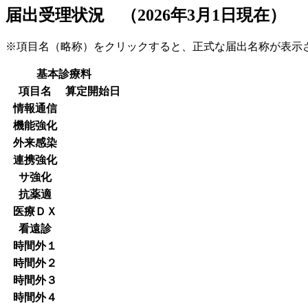
届出受理状況 （2026年3月1日現在）
※項目名（略称）をクリックすると、正式な届出名称が表
基本診療料
項目名
算定開始日
情報通信
機能強化
外来感染
連携強化
サ強化
抗薬適
医療ＤＸ
看遠診
時間外１
時間外２
時間外３
時間外４