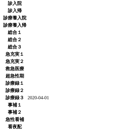
診入院
診入帰
診療養入院
診療養入帰
総合１
総合２
総合３
急充実１
急充実２
救急医療
超急性期
診療録１
診療録２
診療録３
2020-04-01
事補１
事補２
急性看補
看夜配