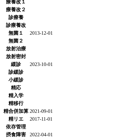
療養改１
療養改２
診療養
診療養改
無菌１
2013-12-01
無菌２
放射治療
放射密封
緩診
2023-10-01
診緩診
小緩診
精応
精入学
精移行
精合併加算
2021-09-01
精リエ
2017-11-01
依存管理
摂食障害
2022-04-01