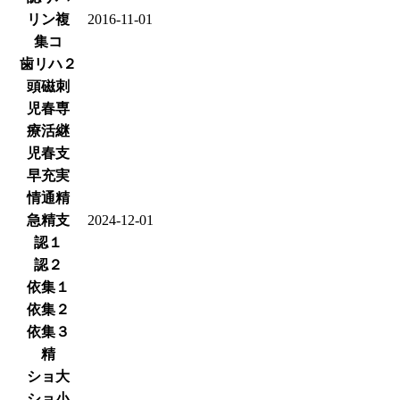
リン複
2016-11-01
集コ
歯リハ２
頭磁刺
児春専
療活継
児春支
早充実
情通精
急精支
2024-12-01
認１
認２
依集１
依集２
依集３
精
ショ大
ショ小