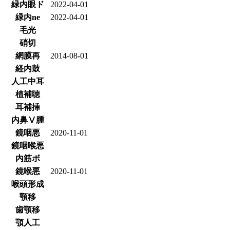
緑内眼ド
2022-04-01
緑内ne
2022-04-01
毛光
硝切
網膜再
2014-08-01
経内鼓
人工中耳
植補聴
耳補挿
内鼻Ⅴ腫
鏡咽悪
2020-11-01
鏡咽喉悪
内筋ボ
鏡喉悪
2020-11-01
喉頭形成
顎移
歯顎移
顎人工