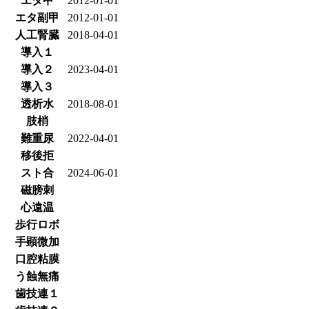
エタ甲
2012-01-01
エタ副甲
2012-01-01
人工腎臓
2018-04-01
導入１
導入２
2023-04-01
導入３
透析水
2018-08-01
肢梢
難重尿
2022-04-01
移後拒
スト合
2024-06-01
磁膀刺
心遠温
歩行ロボ
手顕微加
口腔粘膜
う蝕無痛
歯技連１