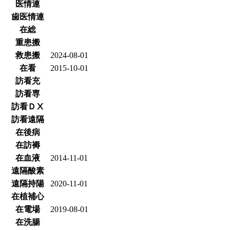
医情連
歯医情連
在総
重患搬
救患搬
2024-08-01
在看
2015-10-01
訪看充
訪看専
訪看ＤⅩ
訪看遠隔
在後病
在訪褥
在血液
2014-11-01
遠隔酸素
遠隔持陽
2020-11-01
在植補心
在電場
2019-08-01
在洗腸