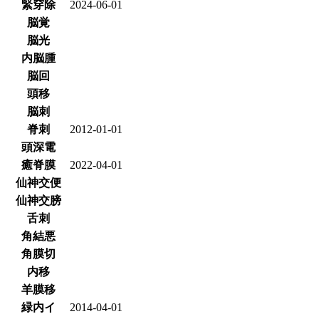
緊穿除
2024-06-01
脳覚
脳光
内脳腫
脳回
頭移
脳刺
脊刺
2012-01-01
頭深電
癒脊膜
2022-04-01
仙神交便
仙神交膀
舌刺
角結悪
角膜切
内移
羊膜移
緑内イ
2014-04-01