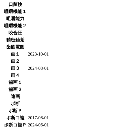
口菌検
咀嚼機能１
咀嚼能力
咀嚼機能２
咬合圧
精密触覚
歯筋電図
画１
2023-10-01
画２
画３
2024-08-01
画４
歯画１
歯画２
遠画
ポ断
ポ断Ｐ
ポ断コ複
2017-06-01
ポ断コ複Ｐ
2024-06-01