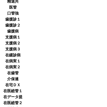
精退共
医管
口管強
歯援診１
歯援診２
歯援病
支援病１
支援病２
支援病３
在緩診病
在病実１
在病実２
在歯管
介保連
在宅ＤＸ
在医総管１
在データ提
在医総管２