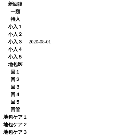
新回復
一類
特入
小入１
小入２
小入３
2020-08-01
小入４
小入５
地包医
回１
回２
回３
回４
回５
回管
地包ケア１
地包ケア２
地包ケア３