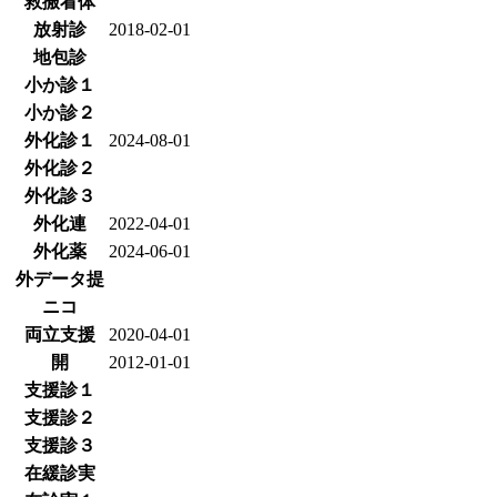
救搬看体
放射診
2018-02-01
地包診
小か診１
小か診２
外化診１
2024-08-01
外化診２
外化診３
外化連
2022-04-01
外化薬
2024-06-01
外データ提
ニコ
両立支援
2020-04-01
開
2012-01-01
支援診１
支援診２
支援診３
在緩診実