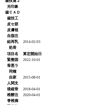
歯技連２
光印象
歯ＣＡＤ
歯技工
皮セ節
皮膚植
自脂注
組再乳
2014-02-03
処骨
項目名
算定開始日
緊整固
2022-10-01
骨悪ラ
同種
自家
2015-08-01
人関支
後縦骨
2018-04-01
椎酵注
2020-04-01
脊椎摘