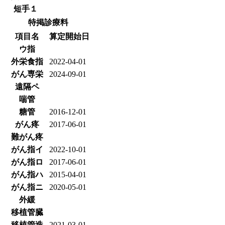
短手１
特掲診療料
項目名
算定開始日
ウ指
外栄食指
2022-04-01
がん専栄
2024-09-01
遠隔ペ
喘管
糖管
2016-12-01
がん疼
2017-06-01
難がん疼
がん指イ
2022-10-01
がん指ロ
2017-06-01
がん指ハ
2015-04-01
がん指ニ
2020-05-01
外緩
移植管臓
移植管造
2021-03-01