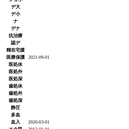
デ大
デ小
ナ
デナ
抗治療
認デ
精在宅援
医療保護
2021-09-01
医処休
医処外
医処深
歯処休
歯処外
歯処深
静圧
多血
血入
2020-03-01