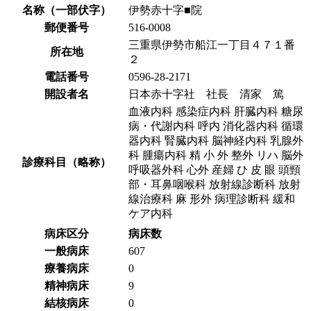
名称（一部伏字）
伊勢赤十字■院
郵便番号
516-0008
三重県伊勢市船江一丁目４７１番
所在地
２
電話番号
0596-28-2171
開設者名
日本赤十字社 社長 清家 篤
血液内科 感染症内科 肝臓内科 糖尿
病・代謝内科 呼内 消化器内科 循環
器内科 腎臓内科 脳神経内科 乳腺外
科 腫瘍内科 精 小 外 整外 リハ 脳外
診療科目（略称）
呼吸器外科 心外 産婦 ひ 皮 眼 頭頸
部・耳鼻咽喉科 放射線診断科 放射
線治療科 麻 形外 病理診断科 緩和
ケア内科
病床区分
病床数
一般病床
607
療養病床
0
精神病床
9
結核病床
0