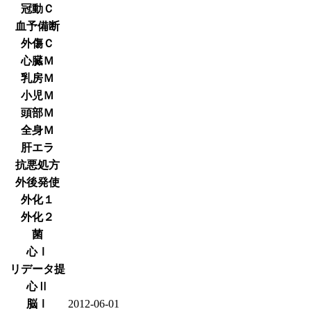
冠動Ｃ
血予備断
外傷Ｃ
心臓Ｍ
乳房Ｍ
小児Ｍ
頭部Ｍ
全身Ｍ
肝エラ
抗悪処方
外後発使
外化１
外化２
菌
心Ⅰ
リデータ提
心Ⅱ
脳Ⅰ
2012-06-01