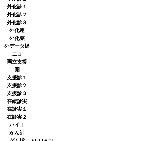
外化診１
外化診２
外化診３
外化連
外化薬
外データ提
ニコ
両立支援
開
支援診１
支援診２
支援診３
在緩診実
在診実１
在診実２
ハイⅠ
がん計
がん指
2011-08-01