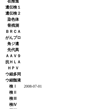
在推進
遺伝検１
遺伝検２
染色体
骨残測
ＢＲＣＡ
がんプロ
角ジ遺
先代異
ＡＡＶ９
抗ＨＬＡ
ＨＰＶ
ウ細多同
ウ細髄液
検Ⅰ
2008-07-01
検Ⅱ
検Ⅲ
検Ⅳ