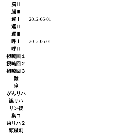
脳Ⅱ
脳Ⅲ
運Ⅰ
2012-06-01
運Ⅱ
運Ⅲ
呼Ⅰ
2012-06-01
呼Ⅱ
摂嚥回１
摂嚥回２
摂嚥回３
難
障
がんリハ
認リハ
リン複
集コ
歯リハ２
頭磁刺