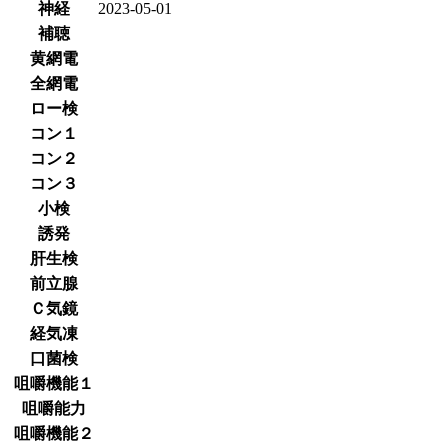
神経
2023-05-01
補聴
黄網電
全網電
ロー検
コン１
コン２
コン３
小検
誘発
肝生検
前立腺
Ｃ気鏡
経気凍
口菌検
咀嚼機能１
咀嚼能力
咀嚼機能２