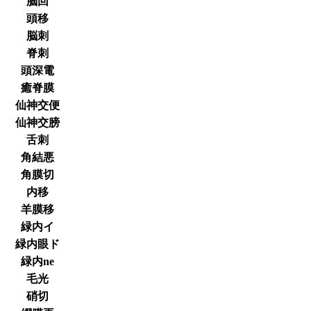
脳回
頭移
脳刺
脊刺
頭深電
癒脊膜
仙神交便
仙神交膀
舌刺
角結悪
角膜切
内移
羊膜移
緑内イ
緑内眼ド
緑内ne
毛光
硝切