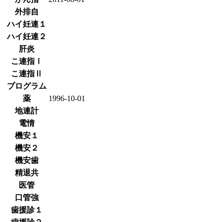
外排自
ハイ妊連１
ハイ妊連２
肝炎
こ連指Ⅰ
こ連指Ⅱ
プログラム
薬
1996-10-01
地連計
電情
機安１
機安２
機安歯
精退共
医管
口管強
歯援診１