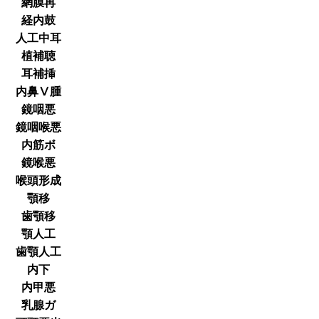
網膜再
経内鼓
人工中耳
植補聴
耳補挿
内鼻Ⅴ腫
鏡咽悪
鏡咽喉悪
内筋ボ
鏡喉悪
喉頭形成
顎移
歯顎移
顎人工
歯顎人工
内下
内甲悪
乳腺ガ