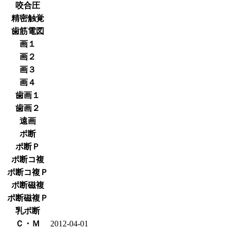
咬合圧
精密触覚
歯筋電図
画１
画２
画３
画４
歯画１
歯画２
遠画
ポ断
ポ断Ｐ
ポ断コ複
ポ断コ複Ｐ
ポ断磁複
ポ断磁複Ｐ
乳ポ断
Ｃ・Ｍ
2012-04-01