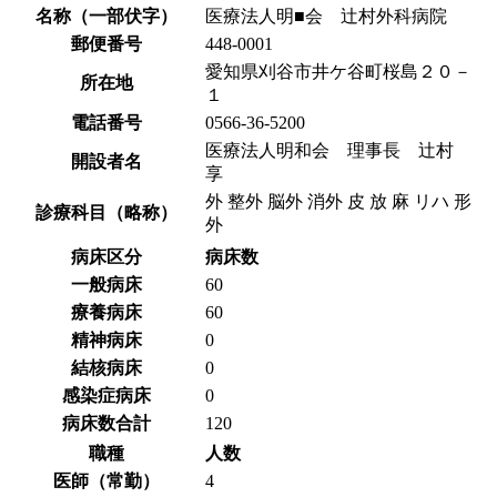
名称（一部伏字）
医療法人明■会 辻村外科病院
郵便番号
448-0001
愛知県刈谷市井ケ谷町桜島２０－
所在地
１
電話番号
0566-36-5200
医療法人明和会 理事長 辻村
開設者名
享
外 整外 脳外 消外 皮 放 麻 リハ 形
診療科目（略称）
外
病床区分
病床数
一般病床
60
療養病床
60
精神病床
0
結核病床
0
感染症病床
0
病床数合計
120
職種
人数
医師（常勤）
4