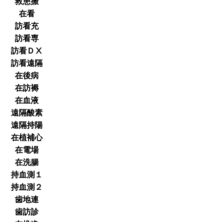
救患搬
在看
訪看充
訪看専
訪看ＤⅩ
訪看遠隔
在後病
在訪褥
在血液
遠隔酸素
遠隔持陽
在植補心
在電場
在洗腸
持血測１
持血測２
歯地連
歯訪診