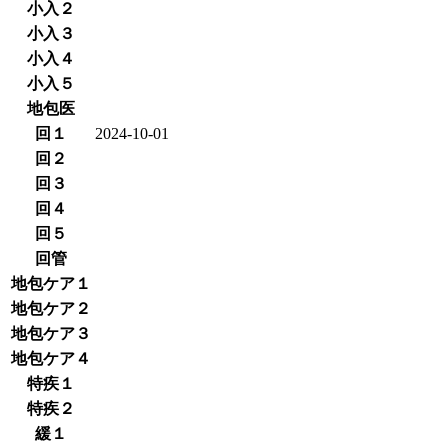
小入２
小入３
小入４
小入５
地包医
回１
2024-10-01
回２
回３
回４
回５
回管
地包ケア１
地包ケア２
地包ケア３
地包ケア４
特疾１
特疾２
緩１