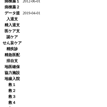
病棟薬１
2012-06-01
病棟薬２
データ提
2019-04-01
入退支
精入退支
医ケア支
認ケア
せん妄ケア
精疾診
精急医配
排自支
地医確保
協力施設
地歯入院
救１
救２
救３
救４