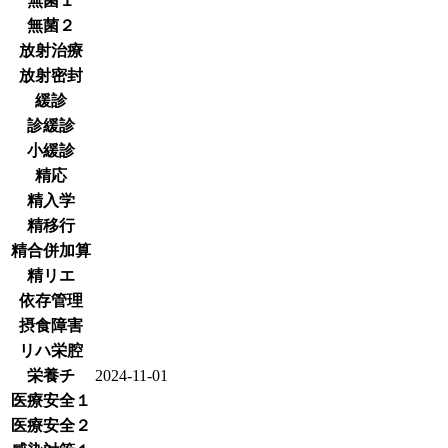
無菌１
無菌２
放射治療
放射密封
緩診
診緩診
小緩診
精応
精入学
精移行
精合併加算
精リエ
依存管理
摂食障害
リハ栄腔
栄養チ
2024-11-01
医療安全１
医療安全２