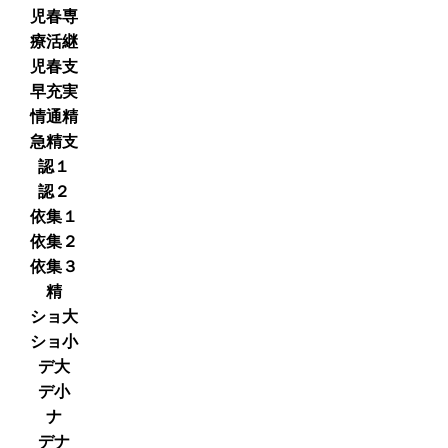
児春専
療活継
児春支
早充実
情通精
急精支
認１
認２
依集１
依集２
依集３
精
ショ大
ショ小
デ大
デ小
ナ
デナ