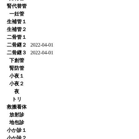
腎代替管
一妊管
生補管１
生補管２
二骨管１
二骨継２
2022-04-01
二骨継３
2022-04-01
下創管
腎防管
小夜１
小夜２
夜
トリ
救搬看体
放射診
地包診
小か診１
小か診２