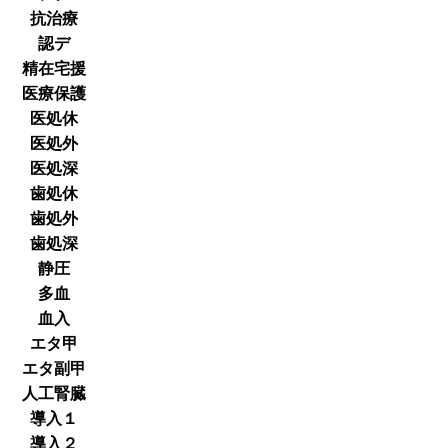
抗治療
認デ
精在宅援
医療保護
医処休
医処外
医処深
歯処休
歯処外
歯処深
静圧
多血
血入
エタ甲
エタ副甲
人工腎臓
導入１
導入２