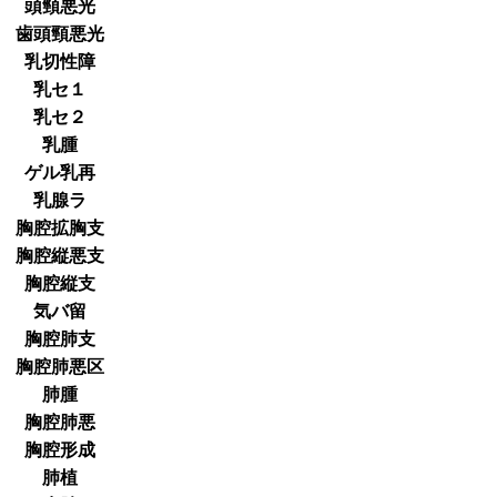
頭頸悪光
歯頭頸悪光
乳切性障
乳セ１
乳セ２
乳腫
ゲル乳再
乳腺ラ
胸腔拡胸支
胸腔縦悪支
胸腔縦支
気バ留
胸腔肺支
胸腔肺悪区
肺腫
胸腔肺悪
胸腔形成
肺植