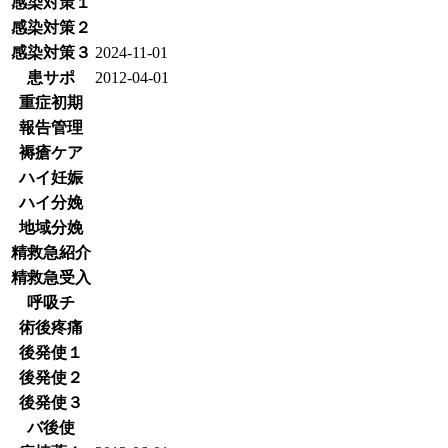
感染対策１
感染対策２
感染対策３
2024-11-01
患サポ
2012-04-01
重症初期
報告管理
褥瘡ケア
ハイ妊娠
ハイ分娩
地域分娩
精救急紹介
精救急受入
呼吸チ
術後疼痛
後発使１
後発使２
後発使３
バ後使