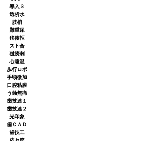
導入３
透析水
肢梢
難重尿
移後拒
スト合
磁膀刺
心遠温
歩行ロボ
手顕微加
口腔粘膜
う蝕無痛
歯技連１
歯技連２
光印象
歯ＣＡＤ
歯技工
皮セ節