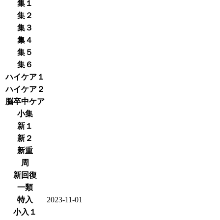
集１
集２
集３
集４
集５
集６
ハイケア１
ハイケア２
脳卒中ケア
小集
新１
新２
新重
周
新回復
一類
特入
2023-11-01
小入１