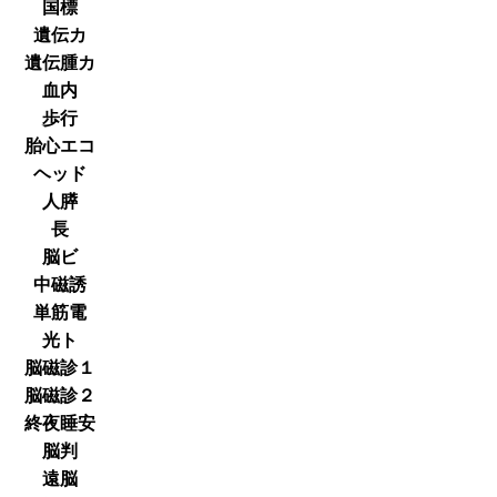
国標
遺伝カ
遺伝腫カ
血内
歩行
胎心エコ
ヘッド
人膵
長
脳ビ
中磁誘
単筋電
光ト
脳磁診１
脳磁診２
終夜睡安
脳判
遠脳