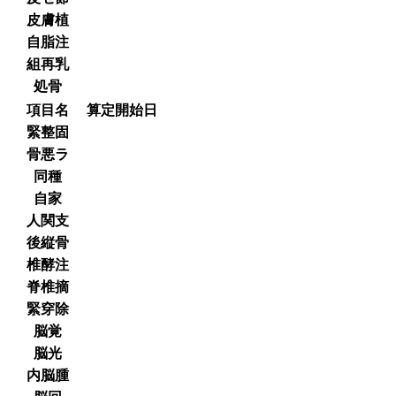
皮膚植
自脂注
組再乳
処骨
項目名
算定開始日
緊整固
骨悪ラ
同種
自家
人関支
後縦骨
椎酵注
脊椎摘
緊穿除
脳覚
脳光
内脳腫