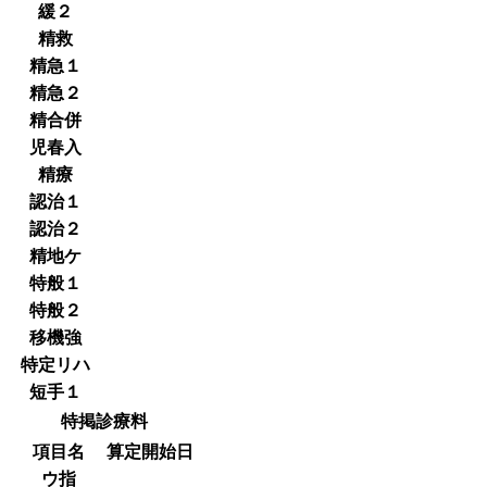
緩２
精救
精急１
精急２
精合併
児春入
精療
認治１
認治２
精地ケ
特般１
特般２
移機強
特定リハ
短手１
特掲診療料
項目名
算定開始日
ウ指