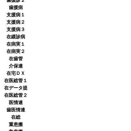
歯援診２
歯援病
支援病１
支援病２
支援病３
在緩診病
在病実１
在病実２
在歯管
介保連
在宅ＤＸ
在医総管１
在データ提
在医総管２
医情連
歯医情連
在総
重患搬