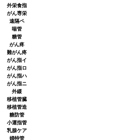
外栄食指
がん専栄
遠隔ペ
喘管
糖管
がん疼
難がん疼
がん指イ
がん指ロ
がん指ハ
がん指ニ
外緩
移植管臓
移植管造
糖防管
小運指管
乳腺ケア
婦特管