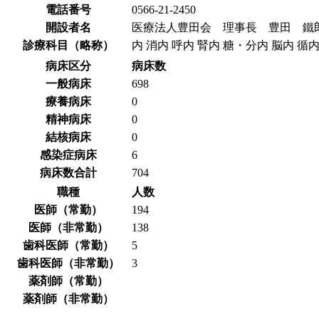
電話番号
0566-21-2450
開設者名
医療法人豊田会 理事長 豊田 鐵
診療科目（略称）
内 消内 呼内 腎内 糖・分内 脳内 循内 
病床区分
病床数
一般病床
698
療養病床
0
精神病床
0
結核病床
0
感染症病床
6
病床数合計
704
職種
人数
医師（常勤）
194
医師（非常勤）
138
歯科医師（常勤）
5
歯科医師（非常勤）
3
薬剤師（常勤）
薬剤師（非常勤）