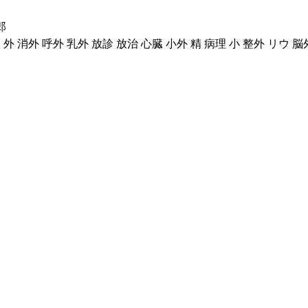
郎
外 消外 呼外 乳外 放診 放治 心臓 小外 精 病理 小 整外 リウ 脳外