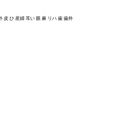
 皮 ひ 産婦 耳い 眼 麻 リハ 歯 歯外