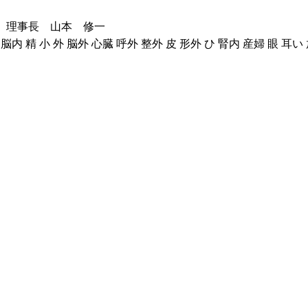
 理事長 山本 修一
内 精 小 外 脳外 心臓 呼外 整外 皮 形外 ひ 腎内 産婦 眼 耳い