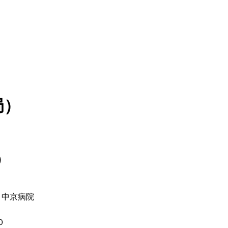
局）
）
 中京病院
０