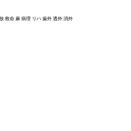
 放 救命 麻 病理 リハ 歯外 透外 消外