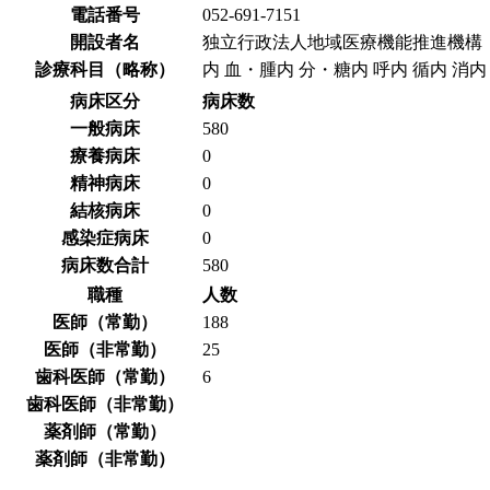
電話番号
052-691-7151
開設者名
独立行政法人地域医療機能推進機構
診療科目（略称）
内 血・腫内 分・糖内 呼内 循内 消内 脳
病床区分
病床数
一般病床
580
療養病床
0
精神病床
0
結核病床
0
感染症病床
0
病床数合計
580
職種
人数
医師（常勤）
188
医師（非常勤）
25
歯科医師（常勤）
6
歯科医師（非常勤）
薬剤師（常勤）
薬剤師（非常勤）