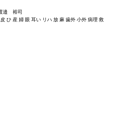
渡邉 裕司
 皮 ひ 産 婦 眼 耳い リハ 放 麻 歯外 小外 病理 救