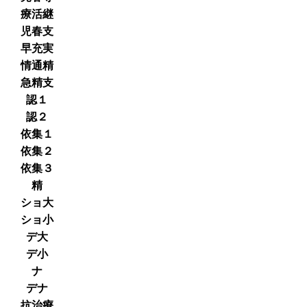
療活継
児春支
早充実
情通精
急精支
認１
認２
依集１
依集２
依集３
精
ショ大
ショ小
デ大
デ小
ナ
デナ
抗治療