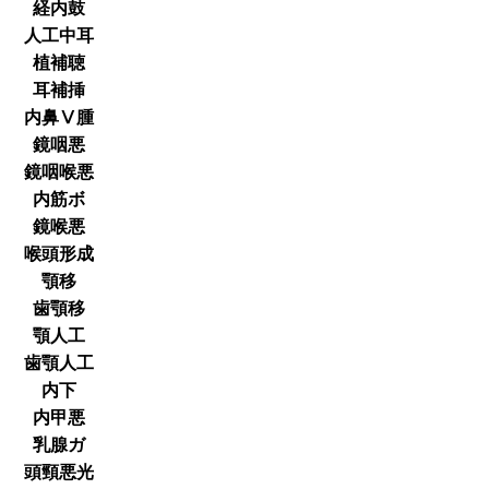
経内鼓
人工中耳
植補聴
耳補挿
内鼻Ⅴ腫
鏡咽悪
鏡咽喉悪
内筋ボ
鏡喉悪
喉頭形成
顎移
歯顎移
顎人工
歯顎人工
内下
内甲悪
乳腺ガ
頭頸悪光