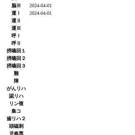
脳Ⅲ
2024-04-01
運Ⅰ
2024-04-01
運Ⅱ
運Ⅲ
呼Ⅰ
呼Ⅱ
摂嚥回１
摂嚥回２
摂嚥回３
難
障
がんリハ
認リハ
リン複
集コ
歯リハ２
頭磁刺
児春専