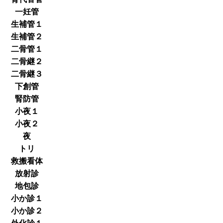
一妊管
生補管１
生補管２
二骨管１
二骨継２
二骨継３
下創管
腎防管
小夜１
小夜２
夜
トリ
救搬看体
放射診
地包診
小か診１
小か診２