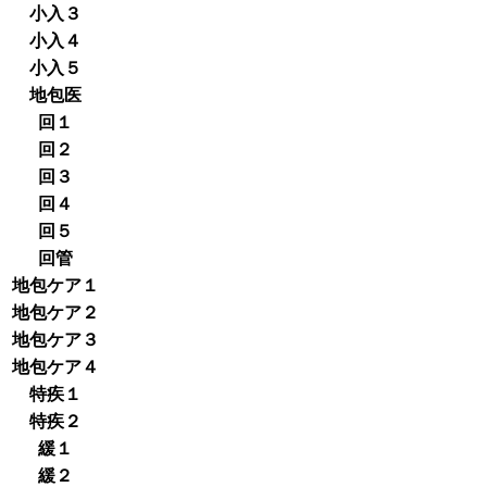
小入３
小入４
小入５
地包医
回１
回２
回３
回４
回５
回管
地包ケア１
地包ケア２
地包ケア３
地包ケア４
特疾１
特疾２
緩１
緩２