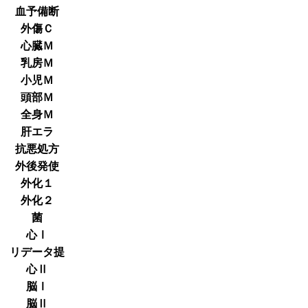
血予備断
外傷Ｃ
心臓Ｍ
乳房Ｍ
小児Ｍ
頭部Ｍ
全身Ｍ
肝エラ
抗悪処方
外後発使
外化１
外化２
菌
心Ⅰ
リデータ提
心Ⅱ
脳Ⅰ
脳Ⅱ