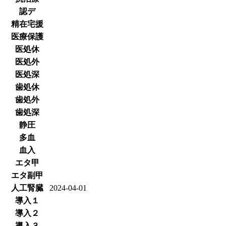
認デ
精在宅援
医療保護
医処休
医処外
医処深
歯処休
歯処外
歯処深
静圧
多血
血入
エタ甲
エタ副甲
人工腎臓
2024-04-01
導入１
導入２
導入３