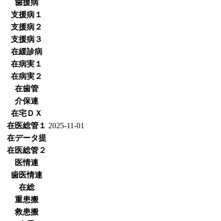
歯援病
支援病１
支援病２
支援病３
在緩診病
在病実１
在病実２
在歯管
介保連
在宅ＤＸ
在医総管１
2025-11-01
在データ提
在医総管２
医情連
歯医情連
在総
重患搬
救患搬