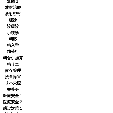
無菌２
放射治療
放射密封
緩診
診緩診
小緩診
精応
精入学
精移行
精合併加算
精リエ
依存管理
摂食障害
リハ栄腔
栄養チ
医療安全１
医療安全２
感染対策１