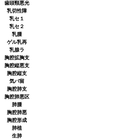
歯頭頸悪光
乳切性障
乳セ１
乳セ２
乳腫
ゲル乳再
乳腺ラ
胸腔拡胸支
胸腔縦悪支
胸腔縦支
気バ留
胸腔肺支
胸腔肺悪区
肺腫
胸腔肺悪
胸腔形成
肺植
生肺