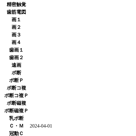
精密触覚
歯筋電図
画１
画２
画３
画４
歯画１
歯画２
遠画
ポ断
ポ断Ｐ
ポ断コ複
ポ断コ複Ｐ
ポ断磁複
ポ断磁複Ｐ
乳ポ断
Ｃ・Ｍ
2024-04-01
冠動Ｃ