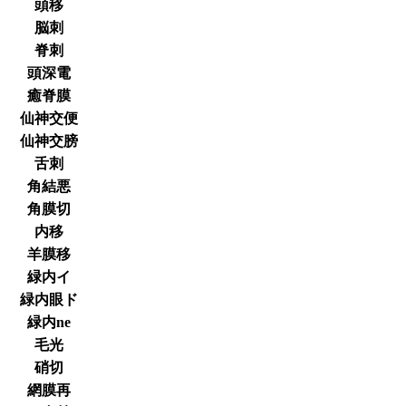
頭移
脳刺
脊刺
頭深電
癒脊膜
仙神交便
仙神交膀
舌刺
角結悪
角膜切
内移
羊膜移
緑内イ
緑内眼ド
緑内ne
毛光
硝切
網膜再