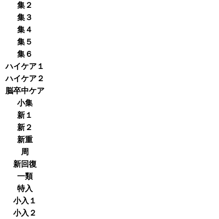
集２
集３
集４
集５
集６
ハイケア１
ハイケア２
脳卒中ケア
小集
新１
新２
新重
周
新回復
一類
特入
小入１
小入２