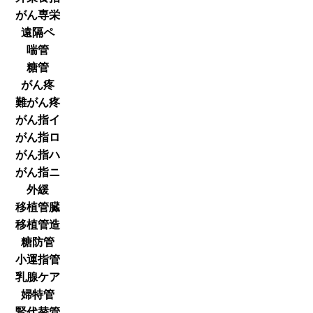
がん専栄
遠隔ペ
喘管
糖管
がん疼
難がん疼
がん指イ
がん指ロ
がん指ハ
がん指ニ
外緩
移植管臓
移植管造
糖防管
小運指管
乳腺ケア
婦特管
腎代替管