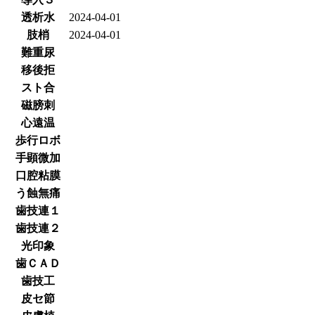
透析水
2024-04-01
肢梢
2024-04-01
難重尿
移後拒
スト合
磁膀刺
心遠温
歩行ロボ
手顕微加
口腔粘膜
う蝕無痛
歯技連１
歯技連２
光印象
歯ＣＡＤ
歯技工
皮セ節