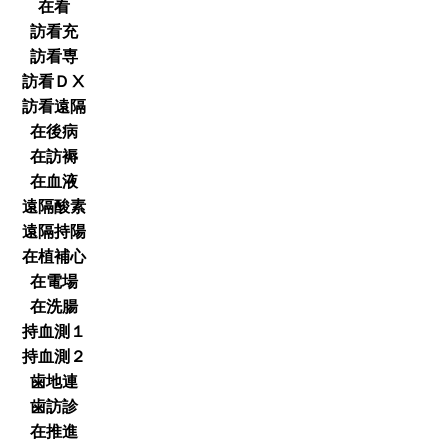
在看
訪看充
訪看専
訪看ＤⅩ
訪看遠隔
在後病
在訪褥
在血液
遠隔酸素
遠隔持陽
在植補心
在電場
在洗腸
持血測１
持血測２
歯地連
歯訪診
在推進