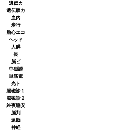
遺伝カ
遺伝腫カ
血内
歩行
胎心エコ
ヘッド
人膵
長
脳ビ
中磁誘
単筋電
光ト
脳磁診１
脳磁診２
終夜睡安
脳判
遠脳
神経