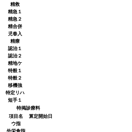
精救
精急１
精急２
精合併
児春入
精療
認治１
認治２
精地ケ
特般１
特般２
移機強
特定リハ
短手１
特掲診療料
項目名
算定開始日
ウ指
外栄食指