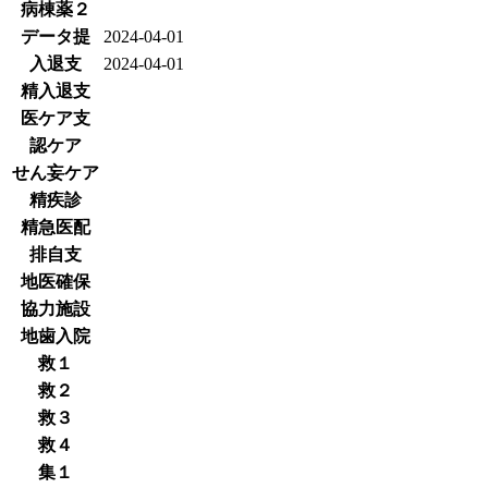
病棟薬２
データ提
2024-04-01
入退支
2024-04-01
精入退支
医ケア支
認ケア
せん妄ケア
精疾診
精急医配
排自支
地医確保
協力施設
地歯入院
救１
救２
救３
救４
集１