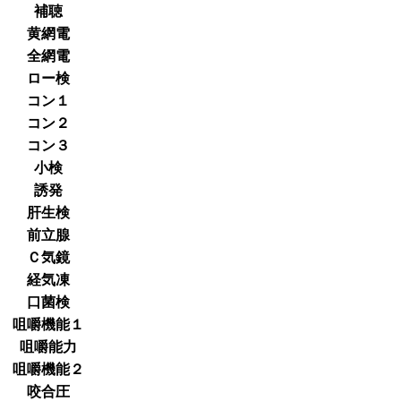
補聴
黄網電
全網電
ロー検
コン１
コン２
コン３
小検
誘発
肝生検
前立腺
Ｃ気鏡
経気凍
口菌検
咀嚼機能１
咀嚼能力
咀嚼機能２
咬合圧