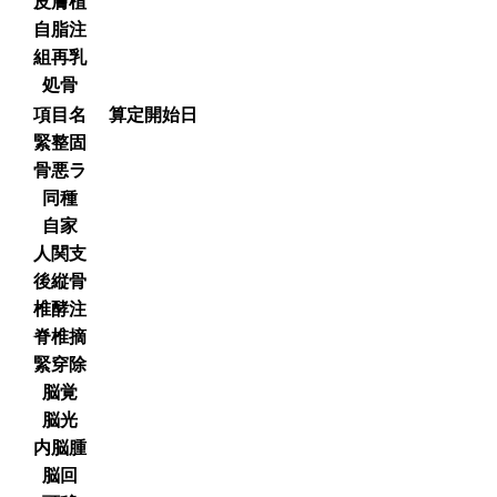
皮膚植
自脂注
組再乳
処骨
項目名
算定開始日
緊整固
骨悪ラ
同種
自家
人関支
後縦骨
椎酵注
脊椎摘
緊穿除
脳覚
脳光
内脳腫
脳回