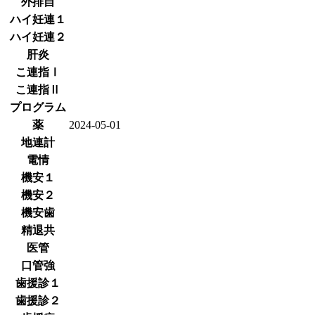
外排自
ハイ妊連１
ハイ妊連２
肝炎
こ連指Ⅰ
こ連指Ⅱ
プログラム
薬
2024-05-01
地連計
電情
機安１
機安２
機安歯
精退共
医管
口管強
歯援診１
歯援診２