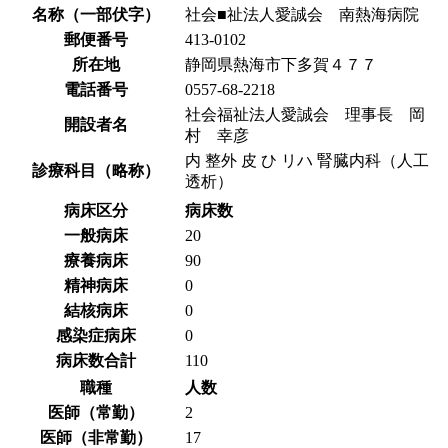
名称（一部伏字）
社会■祉法人愛誠会 南熱海病院
郵便番号
413-0102
所在地
静岡県熱海市下多賀４７７
電話番号
0557-68-2218
社会福祉法人愛誠会 理事長 岡
開設者名
村 幸彦
内 整外 皮 ひ リハ 腎臓内科（人工
診療科目（略称）
透析）
病床区分
病床数
一般病床
20
療養病床
90
精神病床
0
結核病床
0
感染症病床
0
病床数合計
110
職種
人数
医師（常勤）
2
医師（非常勤）
17