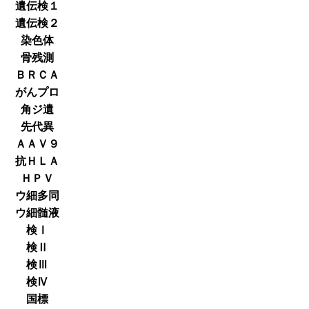
遺伝検１
遺伝検２
染色体
骨残測
ＢＲＣＡ
がんプロ
角ジ遺
先代異
ＡＡＶ９
抗ＨＬＡ
ＨＰＶ
ウ細多同
ウ細髄液
検Ⅰ
検Ⅱ
検Ⅲ
検Ⅳ
国標