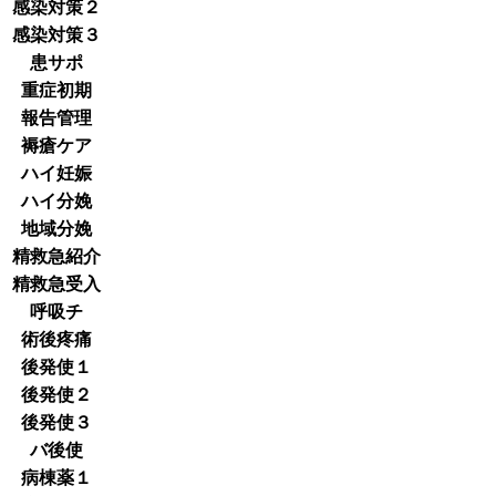
感染対策２
感染対策３
患サポ
重症初期
報告管理
褥瘡ケア
ハイ妊娠
ハイ分娩
地域分娩
精救急紹介
精救急受入
呼吸チ
術後疼痛
後発使１
後発使２
後発使３
バ後使
病棟薬１