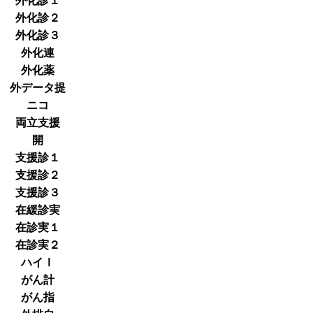
外化診１
外化診２
外化診３
外化連
外化薬
外データ提
ニコ
両立支援
開
支援診１
支援診２
支援診３
在緩診実
在診実１
在診実２
ハイⅠ
がん計
がん指